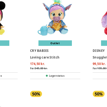
Outlet
CRY BABIES
DISNEY
Loving care Stitch
Snugglet
174,50 kr.
99,50 kr.
Før
349,00 kr.
Før
199,00 
us
Lagerstatus