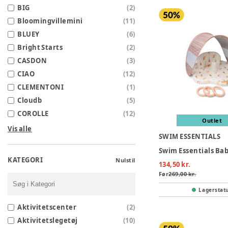
BIG
(
2
)
Bloomingvillemini
(
11
)
BLUEY
(
6
)
Bright Starts
(
2
)
CASDON
(
3
)
CIAO
(
12
)
CLEMENTONI
(
1
)
Cloudb
(
5
)
COROLLE
(
12
)
Outlet
Vis alle
SWIM ESSENTIALS
KATEGORI
Nulstil
134,50 kr.
Før
269,00 kr.
Lagerstat
Aktivitetscenter
(
2
)
Aktivitetslegetøj
(
10
)