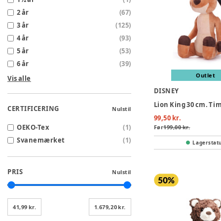
2 år
(
67
)
3 år
(
125
)
4 år
(
93
)
5 år
(
53
)
6 år
(
39
)
Outlet
Vis alle
DISNEY
Lion King 30 cm. Ti
CERTIFICERING
Nulstil
99,50 kr.
OEKO-Tex
(
1
)
Før
199,00 kr.
Svanemærket
(
1
)
Lagerstat
PRIS
Nulstil
41,99 kr.
1.679,20 kr.