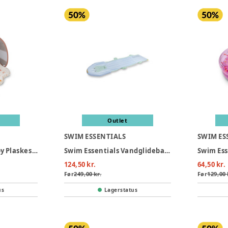
Outlet
SWIM ESSENTIALS
SWIM ES
Swim Essentials Baby Plaskestol Med Skygge - Mermaid Bubbles
Swim Essentials Vandglidebane 550 cm - Crocodile
124,50 kr.
64,50 kr.
Før
249,00 kr.
Før
129,00 
us
Lagerstatus