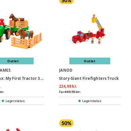
Outlet
Outlet
GAMES
JANOD
SmartMax: My First Tractor 3 (Nordic)
Story Giant Firefighters Truck
.
224,98 kr.
kr.
Før
449,95 kr.
Lagerstatus
Lagerstatus