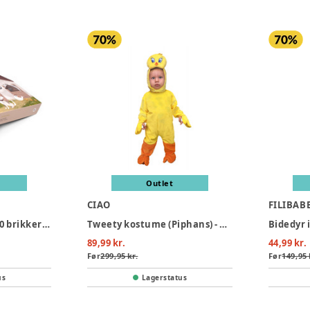
Outlet
CIAO
FILIBAB
Stort puslepil med 30 brikker - Bondegården
Tweety kostume (Piphans) - GUL
89,99 kr.
44,99 kr.
Før
299,95 kr.
Før
149,95 
us
Lagerstatus