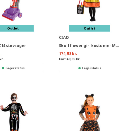
Outlet
Outlet
CIAO
14 støvsuger
Skull flower girl kostume - MULTI
.
174,98 kr.
kr.
Før
349,95 kr.
Lagerstatus
Lagerstatus