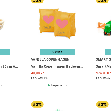
Outlet
VANILLA COPENHAGEN
SMART 
Filibabba Badebassin 80 cm Alfie – Unicorn Shores
Vanilla Copenhagen Badevinger - Neon Hearts
49,98 kr.
174,98 kr
Før
99,95 kr.
Før
349,95 
us
Lagerstatus