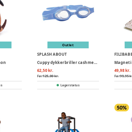
Outlet
SPLASH ABOUT
FILIBAB
mon
Cuppy dykkerbriller cashmere- infant 2-6 years
Magnetisk
62,50 kr.
49,98 kr.
Før
125,00 kr.
Før
99,95 k
us
Lagerstatus