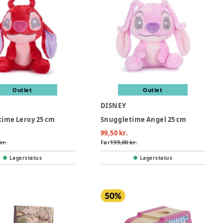
Outlet
Outlet
DISNEY
ime Leroy 25 cm
Snuggletime Angel 25 cm
99,50 kr.
kr.
Før
199,00 kr.
Lagerstatus
Lagerstatus