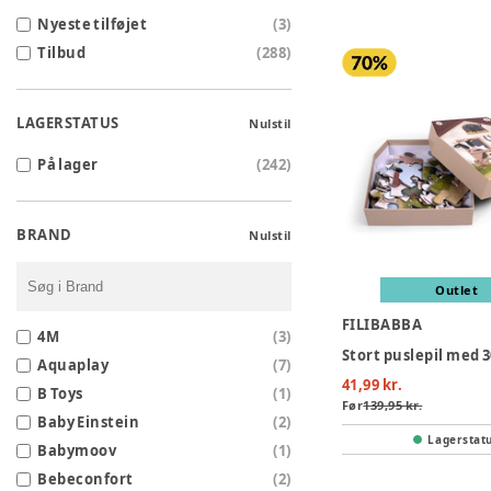
Nyeste tilføjet
(
3
)
Tilbud
(
288
)
LAGERSTATUS
Nulstil
På lager
(
242
)
BRAND
Nulstil
Outlet
FILIBABBA
4M
(
3
)
Aquaplay
(
7
)
41,99 kr.
B Toys
(
1
)
Før
139,95 kr.
Baby Einstein
(
2
)
Lagerstat
Babymoov
(
1
)
Bebeconfort
(
2
)