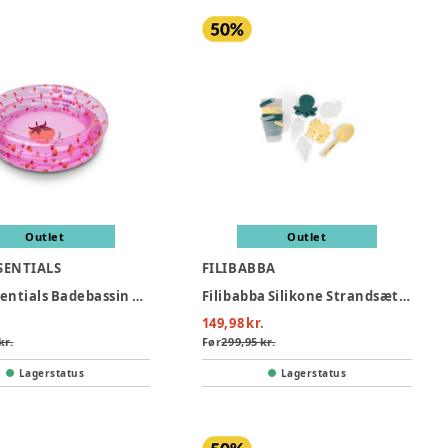
Outlet
Outlet
SENTIALS
FILIBABBA
Swim Essentials Badebassin 60 cm - Strawberry Fields
Filibabba Silikone Strandsæt - Konfetti
149,98 kr.
kr.
Før
299,95 kr.
Lagerstatus
Lagerstatus