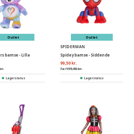
Outlet
Outlet
SPIDERMAN
s bamse - Lilla
Spidey bamse - Siddende
99,50 kr.
kr.
Før
199,00 kr.
Lagerstatus
Lagerstatus