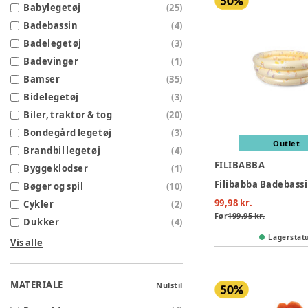
Babylegetøj
(
25
)
Badebassin
(
4
)
Badelegetøj
(
3
)
Badevinger
(
1
)
Bamser
(
35
)
Bidelegetøj
(
3
)
Biler, traktor & tog
(
20
)
Bondegård legetøj
(
3
)
Outlet
Brandbil legetøj
(
4
)
FILIBABBA
Byggeklodser
(
1
)
Bøger og spil
(
10
)
99,98 kr.
Cykler
(
2
)
Før
199,95 kr.
Dukker
(
4
)
Lagerstat
Vis alle
MATERIALE
Nulstil