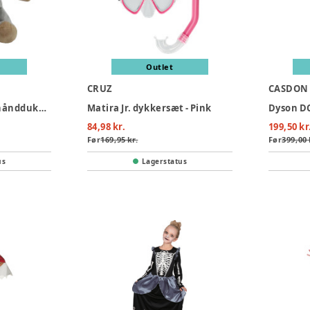
Outlet
CRUZ
CASDON
Elefant (mammut) hånddukke 25 cm.
Matira Jr. dykkersæt - Pink
Dyson DC
84,98 kr.
199,50 kr
Før
169,95 kr.
Før
399,00 
us
Lagerstatus