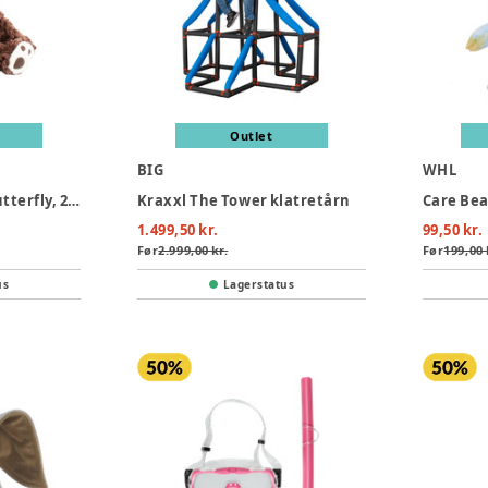
Outlet
BIG
WHL
Bamse bjørn med butterfly, 25 cm
Kraxxl The Tower klatretårn
Care Bear
1.499,50 kr.
99,50 kr.
Før
2.999,00 kr.
Før
199,00 
us
Lagerstatus