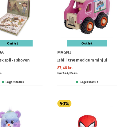
Outlet
Outlet
BA
MAGNI
 spil - I skoven
Isbil i træ med gummihjul
87,48 kr.
r.
Før
174,95 kr.
Lagerstatus
Lagerstatus