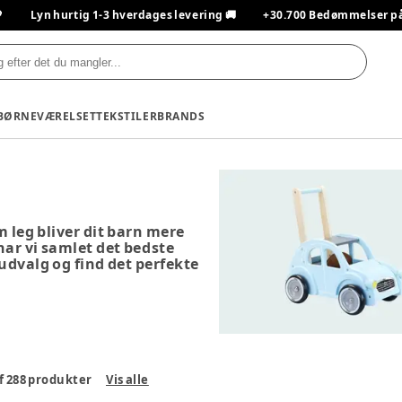

Lyn hurtig 1-3 hverdages levering 🚚
+30.700 Bedømmelser på T
BØRNEVÆRELSET
TEKSTILER
BRANDS
m leg bliver dit barn mere
 har vi samlet det bedste
 udvalg og find det perfekte
f
288
produkter
Vis alle