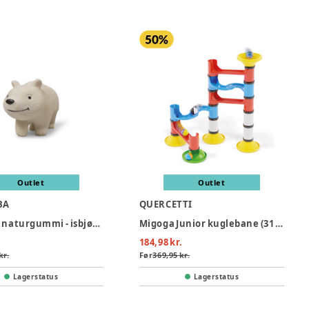
Outlet
Outlet
BA
QUERCETTI
Bidedyr i naturgummi - isbjørnen polly
Migoga Junior kuglebane (31 dele)
184,98 kr.
kr.
Før
369,95 kr.
Lagerstatus
Lagerstatus