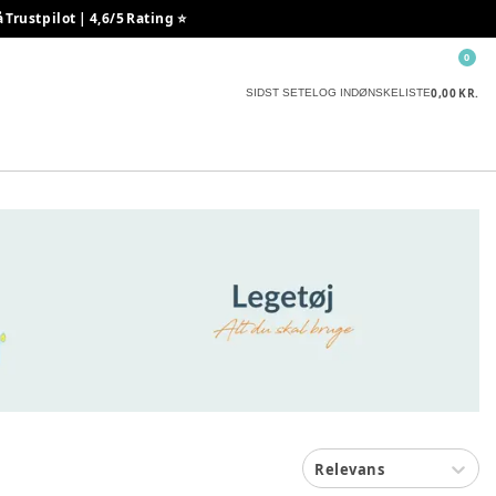
rustpilot | 4,6/5 Rating ⭐️
0
0,00 KR.
SIDST SETE
LOG IND
ØNSKELISTE
Relevans