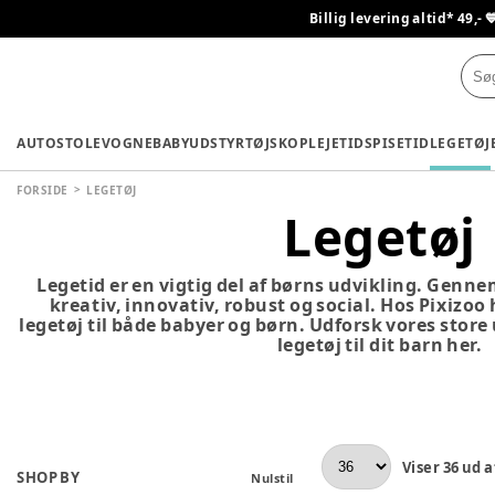
Billig levering altid* 49,- 
AUTOSTOLE
VOGNE
BABYUDSTYR
TØJ
SKO
PLEJETID
SPISETID
LEGETØJ
FORSIDE
LEGETØJ
Legetøj
Legetid er en vigtig del af børns udvikling. Genne
kreativ, innovativ, robust og social. Hos Pixizoo
legetøj til både babyer og børn. Udforsk vores store
legetøj til dit barn her.
Viser
36
ud a
SHOP BY
Nulstil