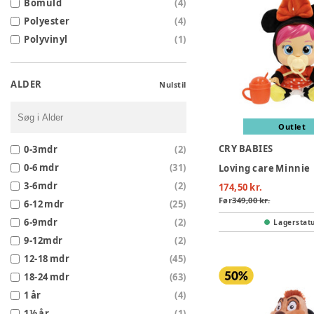
Bomuld
(
4
)
Polyester
(
4
)
Polyvinyl
(
1
)
ALDER
Nulstil
Outlet
CRY BABIES
0-3mdr
(
2
)
0-6 mdr
(
31
)
Loving care Minnie
3-6mdr
(
2
)
174,50 kr.
Før
349,00 kr.
6-12 mdr
(
25
)
6-9mdr
(
2
)
Lagerstat
9-12mdr
(
2
)
12-18 mdr
(
45
)
18-24 mdr
(
63
)
1 år
(
4
)
1½ år
(
1
)