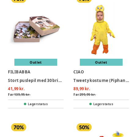
Outlet
Outlet
FILIBABBA
CIAO
Stort puslepil med 30 brikker - Bondegården
Tweety kostume (Piphans) - GUL
41,99 kr.
89,99 kr.
Før
139,95 kr.
Før
299,95 kr.
Lagerstatus
Lagerstatus