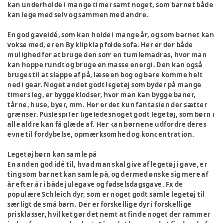
kan underholde i mange timer samt noget, som barnet både
kan lege med selv og sammen med andre.
En god gaveidé, som kan holde i mange år, og som barnet kan
vokse med, er en
By klipklap folde sofa
. Her er der både
mulighed for at bruge den som en tumlemadras, hvor man
kan hoppe rundt og bruge en masse energi. Den kan også
bruges til at slappe af på, læse en bog og bare komme helt
ned i gear. Noget andet godt legetøj som byder på mange
timers leg, er byggeklodser, hvor man kan bygge baner,
tårne, huse, byer, mm. Her er det kun fantasien der sætter
grænser. Puslespil er ligeledes noget godt legetøj, som børn i
alle aldre kan få glæde af. Her kan børnene udfordre deres
evne til fordybelse, opmærksomhed og koncentration.
Legetøj børn kan samle på
En anden god idé til, hvad man skal give af legetøj i gave, er
ting som barnet kan samle på, og dermed ønske sig mere af
år efter år i både julegave og fødselsdagsgave. Fx de
populære Schleich dyr, som er noget godt samle legetøj til
særligt de små børn. Der er forskellige dyr i forskellige
prisklasser, hvilket gør det nemt at finde noget der rammer