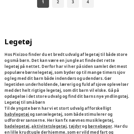
1
2
3
4
Legetøj
Hos Pixizoo finder du et bredt udvalg af legetøj til både store
og små børn. Det kan være en jungle at finde det rette
legetøj på nettet. Derfor har vi her på siden samlet det mest
populære børnelegetøj, som byder op til mange timers sjov
og leg med dit barn både indendørs og udendørs. Gør
legetiden underholdende, lærerig og fuld af sjove oplevelser
med det helt rigtige legetøj, som dit barn vil elske. Gå på
opdagelse i det store udvalg og find dit barns nye yndlingstøj.
Legetøj til små børn
Til de yngste børn har vi et stort udvalg af forskelligt
babylegetøj
og sanselegetøj, som både stimulerer og
udfordrer sanserne. Her kan fx nævnes musiklegetøj,
badelegetøj
,
aktivitetslegetøj
,
tøjdyr
og
børnebøger
. Har du
en lille krudtugle derhjemme, som er vild med fart og