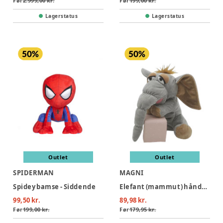
Før
2.999,00 kr.
Før
199,00 kr.
Lagerstatus
Lagerstatus
Outlet
Outlet
SPIDERMAN
MAGNI
Spidey bamse - Siddende
Elefant (mammut) hånddukke 25 cm.
99,50 kr.
89,98 kr.
Før
199,00 kr.
Før
179,95 kr.