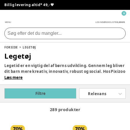
Billig levering altid* 49,- 💙
0
0,00 KR.
MENU
LOG IND
ØNSKELISTE
FORSIDE
LEGETØJ
Legetøj
Legetid er en vigtig del af børns udvikling. Gennem leg bliver
dit barn mere kreativ, innovativ, robust og social. Hos Pixizoo
har vi samlet det bedste legetøj til både babyer og børn.
Læs mere
Udforsk vores store udvalg og find det perfekte legetøj til dit
barn her.
Filtre
Relevans
289 produkter