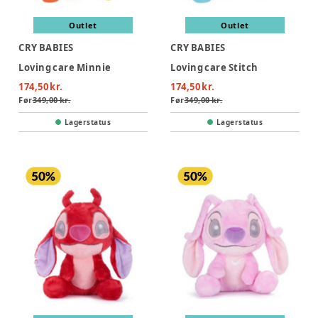
Outlet
Outlet
CRY BABIES
CRY BABIES
Loving care Minnie
Loving care Stitch
174,50 kr.
174,50 kr.
Før
349,00 kr.
Før
349,00 kr.
Lagerstatus
Lagerstatus