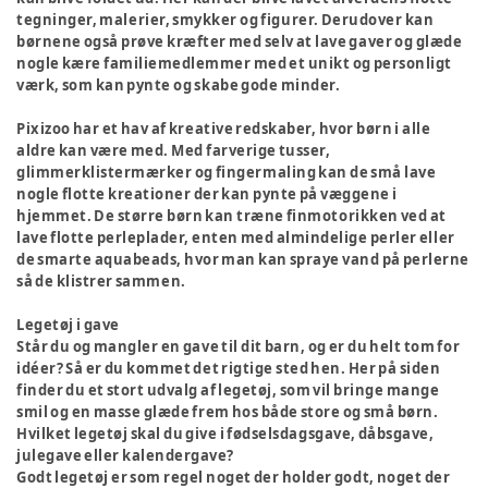
tegninger, malerier, smykker og figurer. Derudover kan
børnene også prøve kræfter med selv at lave gaver og glæde
nogle kære familiemedlemmer med et unikt og personligt
værk, som kan pynte og skabe gode minder.
Pixizoo har et hav af kreative redskaber, hvor børn i alle
aldre kan være med. Med farverige tusser,
glimmerklistermærker og fingermaling kan de små lave
nogle flotte kreationer der kan pynte på væggene i
hjemmet. De større børn kan træne finmotorikken ved at
lave flotte perleplader, enten med almindelige perler eller
de smarte aquabeads, hvor man kan spraye vand på perlerne
så de klistrer sammen.
Legetøj i gave
Står du og mangler en gave til dit barn, og er du helt tom for
idéer? Så er du kommet det rigtige sted hen. Her på siden
finder du et stort udvalg af legetøj, som vil bringe mange
smil og en masse glæde frem hos både store og små børn.
Hvilket legetøj skal du give i fødselsdagsgave, dåbsgave,
julegave eller kalendergave?
Godt legetøj er som regel noget der holder godt, noget der