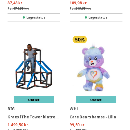
87,48 kr.
109,98 kr.
Før
174,95 kr.
Før
219,95 kr.
Lagerstatus
Lagerstatus
Outlet
Outlet
BIG
WHL
Kraxxl The Tower klatretårn
Care Bears bamse - Lilla
1.499,50 kr.
99,50 kr.