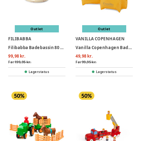
Outlet
Outlet
FILIBABBA
VANILLA COPENHAGEN
Filibabba Badebassin 80 cm Alfie – Unicorn Shores
Vanilla Copenhagen Badevinger - Neon Hearts
99,98 kr.
49,98 kr.
Før
199,95 kr.
Før
99,95 kr.
Lagerstatus
Lagerstatus