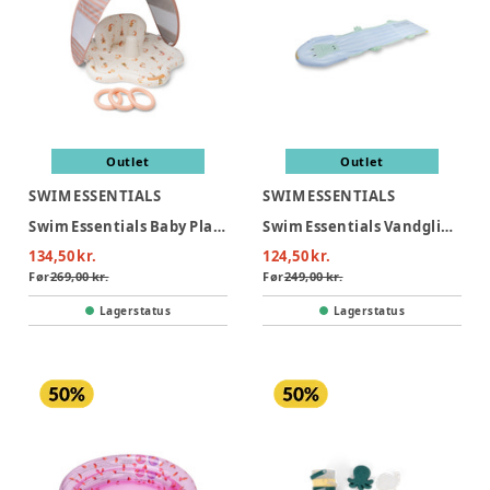
Outlet
Outlet
SWIM ESSENTIALS
SWIM ESSENTIALS
Swim Essentials Baby Plaskestol Med Skygge - Mermaid Bubbles
Swim Essentials Vandglidebane 550 cm - Crocodile
134,50 kr.
124,50 kr.
Før
269,00 kr.
Før
249,00 kr.
Lagerstatus
Lagerstatus