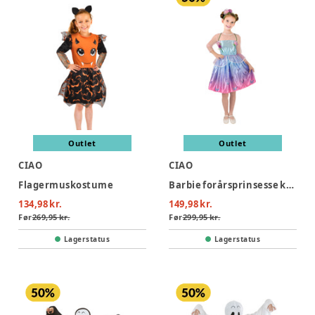
Outlet
Outlet
CIAO
CIAO
Flagermuskostume
Barbie forårsprinsesse kostume - MULTI
134,98 kr.
149,98 kr.
Før
269,95 kr.
Før
299,95 kr.
Lagerstatus
Lagerstatus