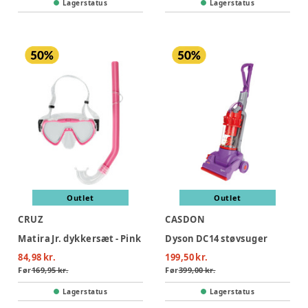
Lagerstatus
Lagerstatus
Outlet
Outlet
CRUZ
CASDON
Matira Jr. dykkersæt - Pink
Dyson DC14 støvsuger
84,98 kr.
199,50 kr.
Før
169,95 kr.
Før
399,00 kr.
Lagerstatus
Lagerstatus