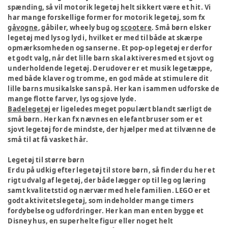
spænding, så vil motorik legetøj helt sikkert være et hit. Vi
har mange forskellige former for motorik legetøj, som fx
gåvogne
, gåbiler, wheely bug og
scootere
. Små børn elsker
legetøj med lys og lyd i, hvilket er med til både at skærpe
opmærksomheden og sanserne. Et pop-op legetøj er derfor
et godt valg, når det lille barn skal aktiveres med et sjovt og
underholdende legetøj. Derudover er et musik legetæppe,
med både klaver og tromme, en god måde at stimulere dit
lille barns musikalske sans på. Her kan i sammen udforske de
mange flotte farver, lys og sjove lyde.
Badelegetøj
er ligeledes meget populært blandt særligt de
små børn. Her kan fx nævnes en elefantbruser som er et
sjovt legetøj for de mindste, der hjælper med at tilvænne de
små til at få vasket hår.
Legetøj til større børn
Er du på udkig efter legetøj til store børn, så finder du her et
rigt udvalg af legetøj, der både lægger op til leg og læring
samt kvalitetstid og nærvær med hele familien. LEGO er et
godt aktivitetslegetøj, som indeholder mange timers
fordybelse og udfordringer. Her kan man enten bygge et
Disney hus, en superhelte figur eller noget helt