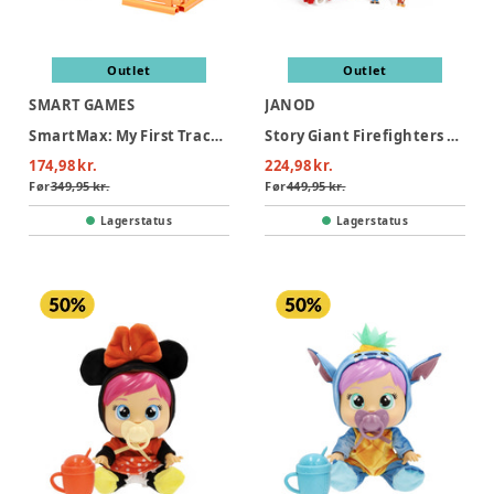
Outlet
Outlet
SMART GAMES
JANOD
SmartMax: My First Tractor 3 (Nordic)
Story Giant Firefighters Truck
174,98 kr.
224,98 kr.
Før
349,95 kr.
Før
449,95 kr.
Lagerstatus
Lagerstatus