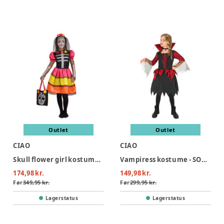
Outlet
Outlet
CIAO
CIAO
Skull flower girl kostume - MULTI
Vampiress kostume - SORT/RØD
174,98 kr.
149,98 kr.
Før
349,95 kr.
Før
299,95 kr.
Lagerstatus
Lagerstatus