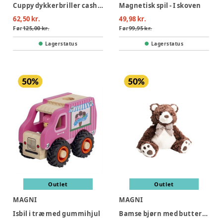
Cuppy dykkerbriller cashmere- infant 2-6 years
Magnetisk spil - I skoven
62,50 kr.
49,98 kr.
Før
125,00 kr.
Før
99,95 kr.
Lagerstatus
Lagerstatus
Outlet
Outlet
MAGNI
MAGNI
Isbil i træ med gummihjul
Bamse bjørn med butterfly, 25 cm