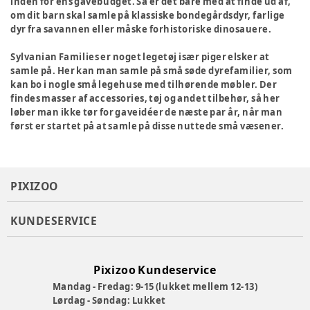
inden for ens gavebudget. Så er det bare med at finde ud af,
om dit barn skal samle på klassiske bondegårdsdyr, farlige
dyr fra savannen eller måske forhistoriske dinosauere.
Sylvanian Families er noget legetøj især piger elsker at
samle på. Her kan man samle på små søde dyrefamilier, som
kan bo i nogle små legehuse med tilhørende møbler. Der
findes masser af accessories, tøj og andet tilbehør, så her
løber man ikke tør for gaveidéer de næste par år, når man
først er startet på at samle på disse nuttede små væsener.
PIXIZOO
KUNDESERVICE
Pixizoo Kundeservice
Mandag - Fredag: 9-15 (lukket mellem 12-13)
Lørdag - Søndag: Lukket