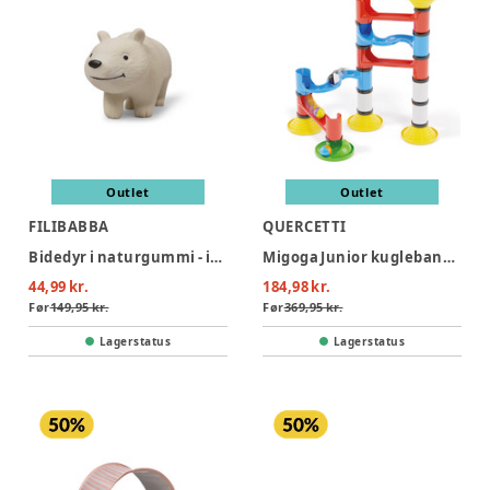
Outlet
Outlet
FILIBABBA
QUERCETTI
Bidedyr i naturgummi - isbjørnen polly
Migoga Junior kuglebane (31 dele)
44,99 kr.
184,98 kr.
Før
149,95 kr.
Før
369,95 kr.
Lagerstatus
Lagerstatus