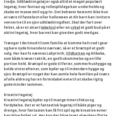
tredje. Udklædningstøj er også altid et meget populært
legetøj, hvor fantasi og rollespilslege kan underholde og
skabe en masse smil og grin. Det behøver bestemt ikke kun
at være til fastelavn eller halloween at dit barn kan invitere
vennerne til en sjov udklædningsfest. Skal der fart over
feltet, så er et smart
løbehjul
eller en
cykel
et godt bud på et
aktivt legetøj, hvor barnet kan give den godt med gas.
Trænger I derimod til som familie at komme helt ned i gear
og bare nyde hinandens nærvær, så er et brætspil et godt
valg. Her kan fx nævnes Labyrinth,
Vildkatten
og Alibaba,
som både kræver taktik, en god hukommelse og en lille
portion held. Brætspil er gode til ferier, sommerhushygge og
kolde vinteraftener, som byder op til indendørs hygge og
sjov. Brætspil er noget der kan samle hele familien på tværs
af alle aldre og har en formidabel evne til at skabe rigtig
gode minder sammen.
Kreativt legetøj
Kreativt legetøj byder op til mange timers fokus og
fordybelse. Det er et fantastisk legetøj til både piger og
drenge, hvor fantasien kan få frit spil og de kreative evner
kan blive foldet ud. Her kan der blive lavet alverdens flotte