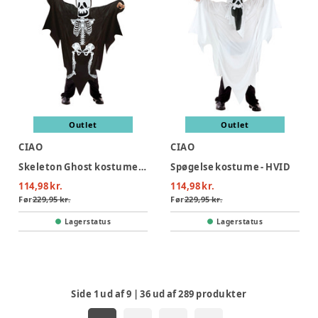
Outlet
Outlet
CIAO
CIAO
Skeleton Ghost kostume - SORT
Spøgelse kostume - HVID
114,98 kr.
114,98 kr.
Før
229,95 kr.
Før
229,95 kr.
Lagerstatus
Lagerstatus
Side
1
ud af
9
|
36
ud af
289
produkter