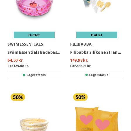
Outlet
Outlet
SWIM ESSENTIALS
FILIBABBA
Swim Essentials Badebassin 60 cm - Strawberry Fields
Filibabba Silikone Strandsæt - Konfetti
64,50 kr.
149,98 kr.
Før
129,00 kr.
Før
299,95 kr.
Lagerstatus
Lagerstatus