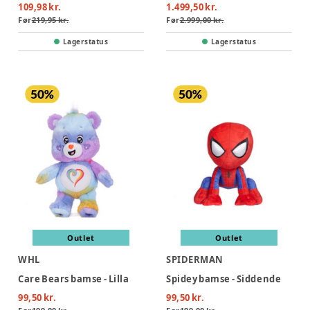
109,98 kr.
1.499,50 kr.
Før
219,95 kr.
Før
2.999,00 kr.
Lagerstatus
Lagerstatus
Outlet
Outlet
WHL
SPIDERMAN
Care Bears bamse - Lilla
Spidey bamse - Siddende
99,50 kr.
99,50 kr.