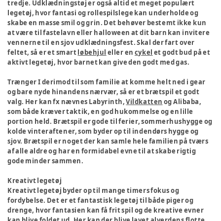
tredje. Udklædningstøj er også altid et meget populært
legetøj, hvor fantasi og rollespilslege kan underholde og
skabe en masse smil og grin. Det behøver bestemt ikke kun
at være til fastelavn eller halloween at dit barn kan invitere
vennerne til en sjov udklædningsfest. Skal der fart over
feltet, så er et smart
løbehjul
eller en
cykel
et godt bud på et
aktivt legetøj, hvor barnet kan give den godt med gas.
Trænger I derimod til som familie at komme helt ned i gear
og bare nyde hinandens nærvær, så er et brætspil et godt
valg. Her kan fx nævnes Labyrinth,
Vildkatten
og Alibaba,
som både kræver taktik, en god hukommelse og en lille
portion held. Brætspil er gode til ferier, sommerhushygge og
kolde vinteraftener, som byder op til indendørs hygge og
sjov. Brætspil er noget der kan samle hele familien på tværs
af alle aldre og har en formidabel evne til at skabe rigtig
gode minder sammen.
Kreativt legetøj
Kreativt legetøj byder op til mange timers fokus og
fordybelse. Det er et fantastisk legetøj til både piger og
drenge, hvor fantasien kan få frit spil og de kreative evner
kan blive foldet ud. Her kan der blive lavet alverdens flotte