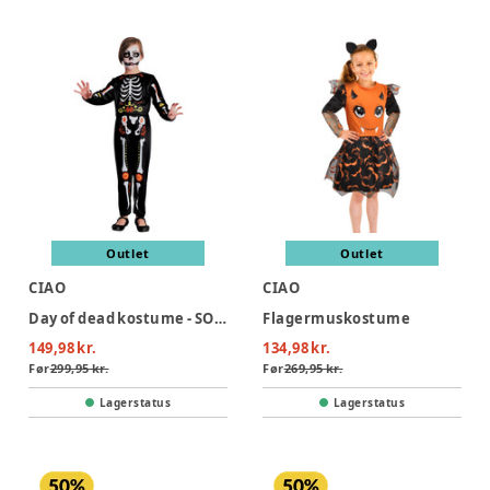
Outlet
Outlet
CIAO
CIAO
Day of dead kostume - SORT
Flagermuskostume
149,98 kr.
134,98 kr.
Før
299,95 kr.
Før
269,95 kr.
Lagerstatus
Lagerstatus