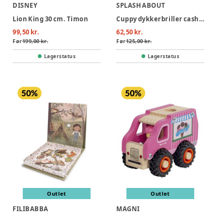
DISNEY
SPLASH ABOUT
Lion King 30 cm. Timon
Cuppy dykkerbriller cashmere- infant 2-6 years
99,50 kr.
62,50 kr.
Før
199,00 kr.
Før
125,00 kr.
Lagerstatus
Lagerstatus
Outlet
Outlet
FILIBABBA
MAGNI