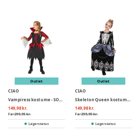
Outlet
Outlet
CIAO
CIAO
Vampiress kostume - SORT/RØD
Skeleton Queen kostume - SORT
149,98 kr.
149,98 kr.
Før
299,95 kr.
Før
299,95 kr.
Lagerstatus
Lagerstatus