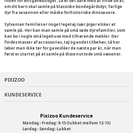
inden for ens gavebudget. Så er det bare med at finde ud af,
om dit barn skal samle på klassiske bondegårdsdyr, farlige
dyr fra savannen eller måske forhistoriske dinosauere.
Sylvanian Families er noget legetøj især piger elsker at
samle på. Her kan man samle på små søde dyrefamilier, som
kan bo i nogle små legehuse med tilhørende møbler. Der
findes masser af accessories, tøj og andet tilbehør, så her
løber man ikke tør for gaveidéer de næste par år, når man
først er startet på at samle på disse nuttede små væsener.
PIXIZOO
KUNDESERVICE
Pixizoo Kundeservice
Mandag - Fredag: 9-15 (lukket mellem 12-13)
Lørdag - Søndag: Lukket