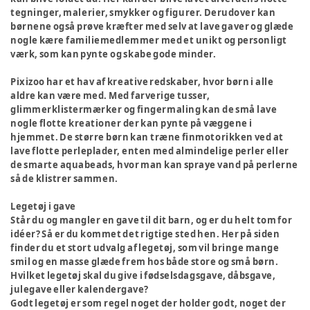
tegninger, malerier, smykker og figurer. Derudover kan
børnene også prøve kræfter med selv at lave gaver og glæde
nogle kære familiemedlemmer med et unikt og personligt
værk, som kan pynte og skabe gode minder.
Pixizoo har et hav af kreative redskaber, hvor børn i alle
aldre kan være med. Med farverige tusser,
glimmerklistermærker og fingermaling kan de små lave
nogle flotte kreationer der kan pynte på væggene i
hjemmet. De større børn kan træne finmotorikken ved at
lave flotte perleplader, enten med almindelige perler eller
de smarte aquabeads, hvor man kan spraye vand på perlerne
så de klistrer sammen.
Legetøj i gave
Står du og mangler en gave til dit barn, og er du helt tom for
idéer? Så er du kommet det rigtige sted hen. Her på siden
finder du et stort udvalg af legetøj, som vil bringe mange
smil og en masse glæde frem hos både store og små børn.
Hvilket legetøj skal du give i fødselsdagsgave, dåbsgave,
julegave eller kalendergave?
Godt legetøj er som regel noget der holder godt, noget der