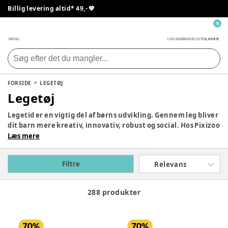
Billig levering altid* 49,- 💙
0
0,00 KR.
MENU
LOG IND
ØNSKELISTE
FORSIDE
LEGETØJ
Legetøj
Legetid er en vigtig del af børns udvikling. Gennem leg bliver
dit barn mere kreativ, innovativ, robust og social. Hos Pixizoo
har vi samlet det bedste legetøj til både babyer og børn.
Læs mere
Udforsk vores store udvalg og find det perfekte legetøj til dit
barn her.
Filtre
Relevans
288 produkter