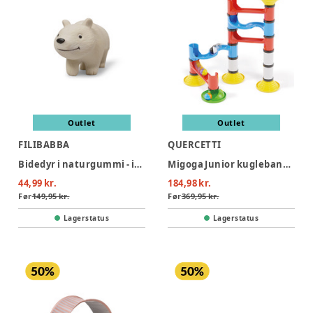
Outlet
Outlet
FILIBABBA
QUERCETTI
Bidedyr i naturgummi - isbjørnen polly
Migoga Junior kuglebane (31 dele)
44,99 kr.
184,98 kr.
Før
149,95 kr.
Før
369,95 kr.
Lagerstatus
Lagerstatus