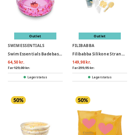
Outlet
Outlet
SWIM ESSENTIALS
FILIBABBA
Swim Essentials Badebassin 60 cm - Strawberry Fields
Filibabba Silikone Strandsæt - Konfetti
64,50 kr.
149,98 kr.
Før
129,00 kr.
Før
299,95 kr.
Lagerstatus
Lagerstatus