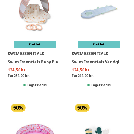
Outlet
Outlet
SWIM ESSENTIALS
SWIM ESSENTIALS
Swim Essentials Baby Plaskestol Med Skygge - Mermaid Bubbles
Swim Essentials Vandglidebane 550 cm - Crocodile
134,50 kr.
124,50 kr.
Før
269,00 kr.
Før
249,00 kr.
Lagerstatus
Lagerstatus