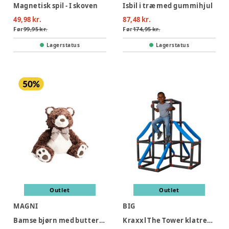
Magnetisk spil - I skoven
Isbil i træ med gummihjul
49,98 kr.
87,48 kr.
Før
99,95 kr.
Før
174,95 kr.
Lagerstatus
Lagerstatus
Outlet
Outlet
MAGNI
BIG
Bamse bjørn med butterfly, 25 cm
Kraxxl The Tower klatretårn