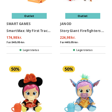
Outlet
Outlet
SMART GAMES
JANOD
SmartMax: My First Tractor 3 (Nordic)
Story Giant Firefighters Truck
174,98 kr.
224,98 kr.
Før
349,95 kr.
Før
449,95 kr.
Lagerstatus
Lagerstatus