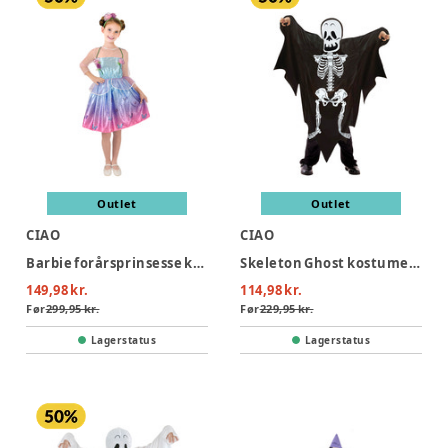
Outlet
Outlet
CIAO
CIAO
Barbie forårsprinsesse kostume - MULTI
Skeleton Ghost kostume - SORT
149,98 kr.
114,98 kr.
Før
299,95 kr.
Før
229,95 kr.
Lagerstatus
Lagerstatus