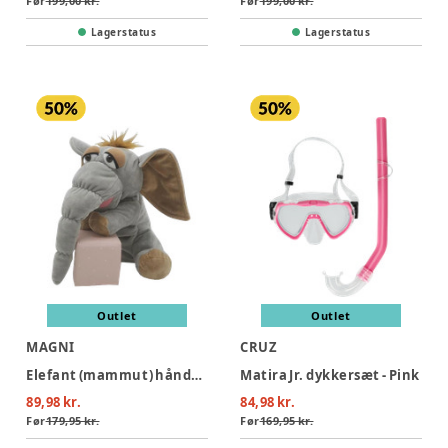
Før
199,00 kr.
Før
199,00 kr.
Lagerstatus
Lagerstatus
Outlet
Outlet
MAGNI
CRUZ
Elefant (mammut) hånddukke 25 cm.
Matira Jr. dykkersæt - Pink
89,98 kr.
84,98 kr.
Før
179,95 kr.
Før
169,95 kr.