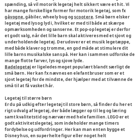
spænding, så vil motorik legetøj helt sikkert være et hit. Vi
har mange forskellige former for motorik legetøj, som fx
gåvogne
, gåbiler, wheely bug og
scootere
. Små børn elsker
legetøj med lys og lyd i, hvilket er med til både at skærpe
opmærksomheden og sanserne. Et pop-op legetøj er derfor
et godt valg, når det lille barn skal aktiveres med et sjovt og
underholdende legetøj. Derudover er et musik legetæppe,
med både klaver og tromme, en god måde at stimulere dit
lille barns musikalske sans på. Her kan i sammen udforske de
mange flotte farver, lys og sjove lyde.
Badelegetøj
er ligeledes meget populært blandt særligt de
små børn. Her kan fx nævnes en elefantbruser som er et
sjovt legetøj for de mindste, der hjælper med at tilvænne de
små til at få vasket hår.
Legetøj til større børn
Er du på udkig efter legetøj til store børn, så finder du her et
rigt udvalg af legetøj, der både lægger op til leg og læring
samt kvalitetstid og nærvær med hele familien. LEGO er et
godt aktivitetslegetøj, som indeholder mange timers
fordybelse og udfordringer. Her kan man enten bygge et
Disney hus, en superhelte figur eller noget helt