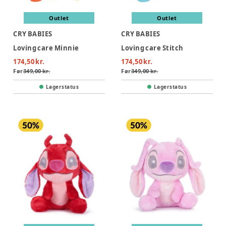
Outlet
Outlet
CRY BABIES
CRY BABIES
Loving care Minnie
Loving care Stitch
174,50 kr.
174,50 kr.
Før
349,00 kr.
Før
349,00 kr.
Lagerstatus
Lagerstatus