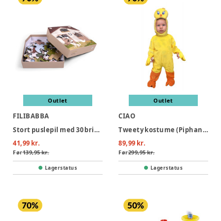
Outlet
Outlet
FILIBABBA
CIAO
Stort puslepil med 30 brikker - Bondegården
Tweety kostume (Piphans) - GUL
41,99 kr.
89,99 kr.
Før
139,95 kr.
Før
299,95 kr.
Lagerstatus
Lagerstatus