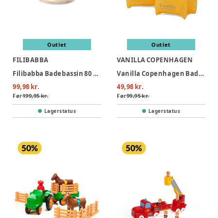
Outlet
Outlet
FILIBABBA
VANILLA COPENHAGEN
Filibabba Badebassin 80 cm Alfie – Unicorn Shores
Vanilla Copenhagen Badevinger - Neon Hearts
99,98 kr.
49,98 kr.
Før
199,95 kr.
Før
99,95 kr.
Lagerstatus
Lagerstatus