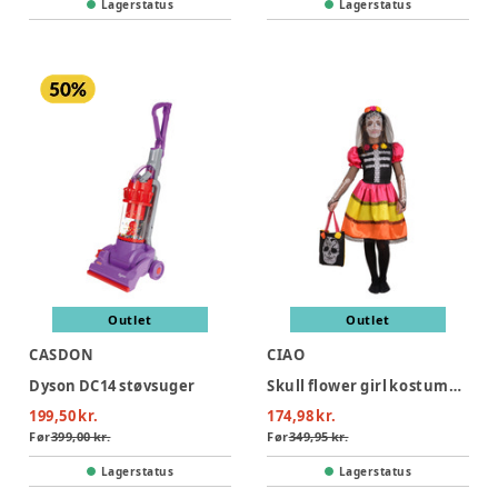
Lagerstatus
Lagerstatus
Outlet
Outlet
CASDON
CIAO
Dyson DC14 støvsuger
Skull flower girl kostume - MULTI
199,50 kr.
174,98 kr.
Før
399,00 kr.
Før
349,95 kr.
Lagerstatus
Lagerstatus