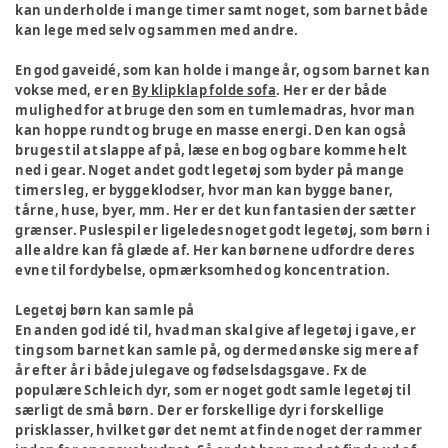
kan underholde i mange timer samt noget, som barnet både
kan lege med selv og sammen med andre.
En god gaveidé, som kan holde i mange år, og som barnet kan
vokse med, er en
By klipklap folde sofa
. Her er der både
mulighed for at bruge den som en tumlemadras, hvor man
kan hoppe rundt og bruge en masse energi. Den kan også
bruges til at slappe af på, læse en bog og bare komme helt
ned i gear. Noget andet godt legetøj som byder på mange
timers leg, er byggeklodser, hvor man kan bygge baner,
tårne, huse, byer, mm. Her er det kun fantasien der sætter
grænser. Puslespil er ligeledes noget godt legetøj, som børn i
alle aldre kan få glæde af. Her kan børnene udfordre deres
evne til fordybelse, opmærksomhed og koncentration.
Legetøj børn kan samle på
En anden god idé til, hvad man skal give af legetøj i gave, er
ting som barnet kan samle på, og dermed ønske sig mere af
år efter år i både julegave og fødselsdagsgave. Fx de
populære Schleich dyr, som er noget godt samle legetøj til
særligt de små børn. Der er forskellige dyr i forskellige
prisklasser, hvilket gør det nemt at finde noget der rammer