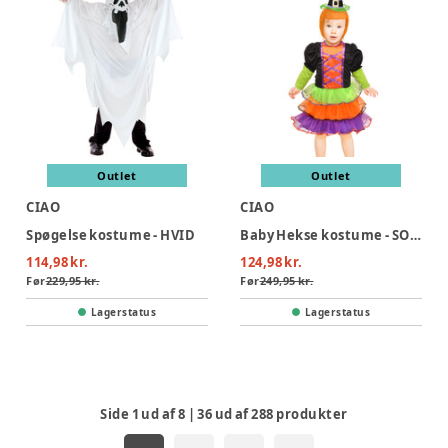
Outlet
Outlet
CIAO
CIAO
Spøgelse kostume - HVID
Baby Hekse kostume - SORT
114,98 kr.
124,98 kr.
Før
229,95 kr.
Før
249,95 kr.
Lagerstatus
Lagerstatus
Side
1
ud af
8
|
36
ud af
288
produkter