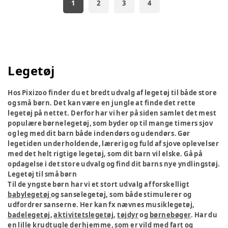
1
2
3
4
Legetøj
Hos Pixizoo finder du et bredt udvalg af legetøj til både store
og små børn. Det kan være en jungle at finde det rette
legetøj på nettet. Derfor har vi her på siden samlet det mest
populære børnelegetøj, som byder op til mange timers sjov
og leg med dit barn både indendørs og udendørs. Gør
legetiden underholdende, lærerig og fuld af sjove oplevelser
med det helt rigtige legetøj, som dit barn vil elske. Gå på
opdagelse i det store udvalg og find dit barns nye yndlingstøj.
Legetøj til små børn
Til de yngste børn har vi et stort udvalg af forskelligt
babylegetøj
og sanselegetøj, som både stimulerer og
udfordrer sanserne. Her kan fx nævnes musiklegetøj,
badelegetøj
,
aktivitetslegetøj
,
tøjdyr
og
børnebøger
. Har du
en lille krudtugle derhjemme, som er vild med fart og