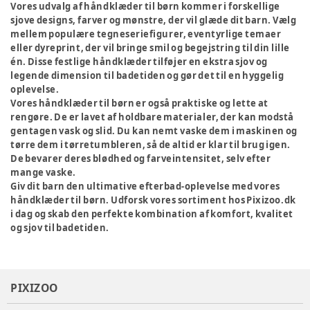
Vores udvalg af håndklæder til børn kommer i forskellige
sjove designs, farver og mønstre, der vil glæde dit barn. Vælg
mellem populære tegneseriefigurer, eventyrlige temaer
eller dyreprint, der vil bringe smil og begejstring til din lille
én. Disse festlige håndklæder tilføjer en ekstra sjov og
legende dimension til badetiden og gør det til en hyggelig
oplevelse.
Vores håndklæder til børn er også praktiske og lette at
rengøre. De er lavet af holdbare materialer, der kan modstå
gentagen vask og slid. Du kan nemt vaske dem i maskinen og
tørre dem i tørretumbleren, så de altid er klar til brug igen.
De bevarer deres blødhed og farveintensitet, selv efter
mange vaske.
Giv dit barn den ultimative efterbad-oplevelse med vores
håndklæder til børn. Udforsk vores sortiment hos Pixizoo.dk
i dag og skab den perfekte kombination af komfort, kvalitet
og sjov til badetiden.
PIXIZOO