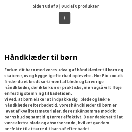
Side
1
ud af
0
|
0
ud af
0
produkter
1
Håndklæder til børn
Forkæl dit barn med vores udvalg af håndklæder til børn og
skab en sjov og hyggelig efterbad-oplevelse. Hos Pixizoo.dk
finder du et bredt sortiment af bløde og farverige
håndklæder, der ikke kun er praktiske, men også vil tilføje
en festlig stemning til badetiden.
Vi ved, at børn elsker at indpakke sig i bløde og lækre
håndklæder efter badetid. Vores håndklæder til børn er
lavet af kvalitetsmaterialer, der er skånsomme mod dit
barns hud og samtidig tørrer effektivt. De er designet til at
være ekstra bløde og absorberende, hvilket gør dem
perfekte til at tørre dit barn af efter badet.