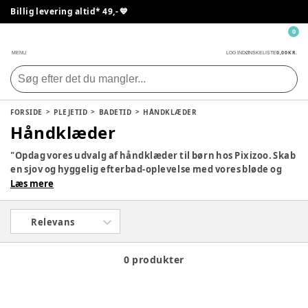
Billig levering altid* 49,- 💙
0
0,00 KR.
MENU
LOG IND
ØNSKELISTE
FORSIDE
PLEJETID
BADETID
HÅNDKLÆDER
Håndklæder
"Opdag vores udvalg af håndklæder til børn hos Pixizoo. Skab
en sjov og hyggelig efterbad-oplevelse med vores bløde og
farverige håndklæder til børn.
Læs mere
Relevans
0 produkter