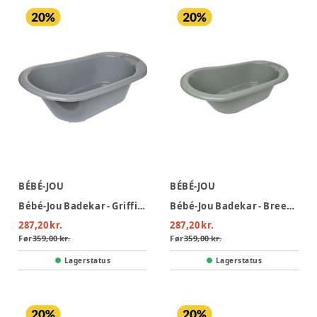
BÉBÉ-JOU
BÉBÉ-JOU
Bébé-Jou Badekar - Griffin Grey
Bébé-Jou Badekar - Breeze Green
287,20 kr.
287,20 kr.
Før
359,00 kr.
Før
359,00 kr.
Lagerstatus
Lagerstatus