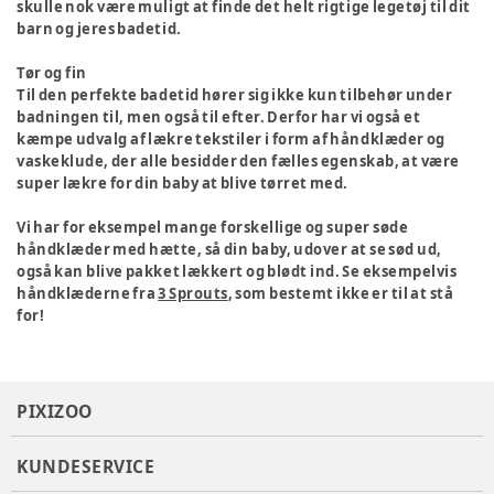
skulle nok være muligt at finde det helt rigtige legetøj til dit
barn og jeres badetid.
Tør og fin
Til den perfekte badetid hører sig ikke kun tilbehør under
badningen til, men også til efter. Derfor har vi også et
kæmpe udvalg af lækre tekstiler i form af håndklæder og
vaskeklude, der alle besidder den fælles egenskab, at være
super lækre for din baby at blive tørret med.
Vi har for eksempel mange forskellige og super søde
håndklæder med hætte, så din baby, udover at se sød ud,
også kan blive pakket lækkert og blødt ind. Se eksempelvis
håndklæderne fra
3 Sprouts
, som bestemt ikke er til at stå
for!
PIXIZOO
KUNDESERVICE