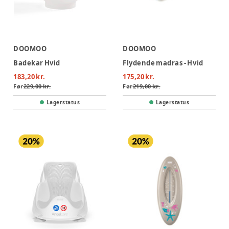
DOOMOO
DOOMOO
Badekar Hvid
Flydende madras - Hvid
183,20 kr.
175,20 kr.
Før
229,00 kr.
Før
219,00 kr.
Lagerstatus
Lagerstatus