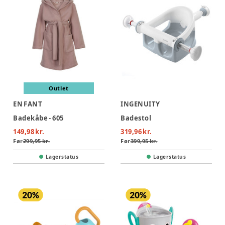
Outlet
EN FANT
INGENUITY
Badekåbe - 605
Badestol
149,98 kr.
319,96 kr.
Før
299,95 kr.
Før
399,95 kr.
Lagerstatus
Lagerstatus