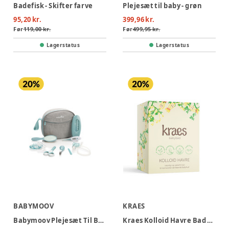
Badefisk - Skifter farve
Plejesæt til baby - grøn
95,20 kr.
399,96 kr.
Før
119,00 kr.
Før
499,95 kr.
Lagerstatus
Lagerstatus
BABYMOOV
KRAES
Babymoov Plejesæt Til Baby - Green
Kraes Kolloid Havre Bad 200g