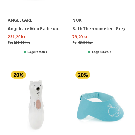
ANGELCARE
NUK
Angelcare Mini Badesupport - Grå
Bath Thermometer - Grey
231,20 kr.
79,20 kr.
Før
289,00 kr.
Før
99,00 kr.
Lagerstatus
Lagerstatus