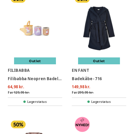
Outlet
Outlet
FILIBABBA
EN FANT
Filibabba Neopren Badelegetøj - Unicorn-kopper
Badekåbe - 716
64,98 kr.
149,98 kr.
Før
129,95 kr.
Før
299,95 kr.
Lagerstatus
Lagerstatus