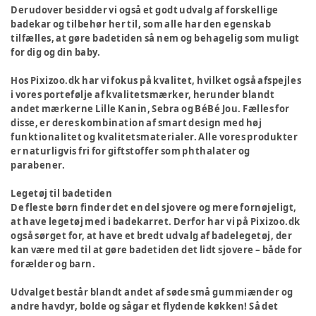
Derudover besidder vi også et godt udvalg af forskellige
badekar og tilbehør her til, som alle har den egenskab
tilfælles, at gøre badetiden så nem og behagelig som muligt
for dig og din baby.
Hos Pixizoo.dk har vi fokus på kvalitet, hvilket også afspejles
i vores portefølje af kvalitetsmærker, herunder blandt
andet mærkerne Lille Kanin, Sebra og BéBé Jou. Fælles for
disse, er deres kombination af smart design med høj
funktionalitet og kvalitetsmaterialer. Alle vores produkter
er naturligvis fri for giftstoffer som phthalater og
parabener.
Legetøj til badetiden
De fleste børn finder det en del sjovere og mere fornøjeligt,
at have legetøj med i badekarret. Derfor har vi på Pixizoo.dk
også sørget for, at have et bredt udvalg af badelegetøj, der
kan være med til at gøre badetiden det lidt sjovere – både for
forælder og barn.
Udvalget består blandt andet af søde små gummiænder og
andre havdyr, bolde og sågar et flydende køkken! Så det