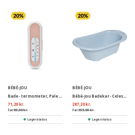
BÉBÉ-JOU
BÉBÉ-JOU
Bade - termometer, Pale Pink
Bébé-Jou Badekar - Celestical Blue
71,20 kr.
287,20 kr.
Før
89,00 kr.
Før
359,00 kr.
Lagerstatus
Lagerstatus