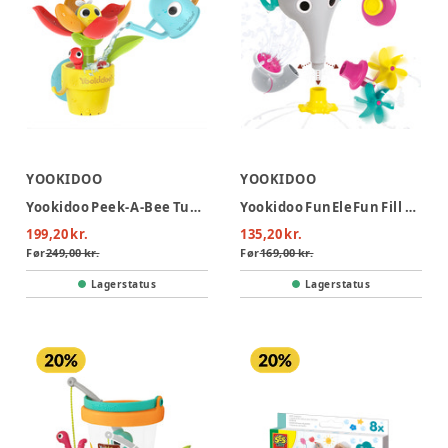
YOOKIDOO
YOOKIDOO
Yookidoo Peek-A-Bee Tub Flower
Yookidoo FunEleFun Fill N Sprinkle - Grå
199,20 kr.
135,20 kr.
Før
249,00 kr.
Før
169,00 kr.
Lagerstatus
Lagerstatus