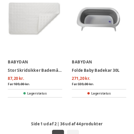
BABYDAN
BABYDAN
Stor Skridsikker Bademåtte
Folde Baby Badekar 30L
87,20 kr.
271,20 kr.
Før
109,00 kr.
Før
339,00 kr.
Lagerstatus
Lagerstatus
Side
1
ud af
2
|
36
ud af
44
produkter