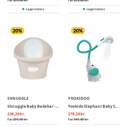
Før
399,00 kr.
Før
299,00 kr.
Lagerstatus
Lagerstatus
SHNUGGLE
YOOKIDOO
Shnuggle Baby Badekar - Beige/Hvid
Yookido Elephant Baby Shower - Grøn
239,20 kr.
279,20 kr.
Før
299,00 kr.
Før
349,00 kr.