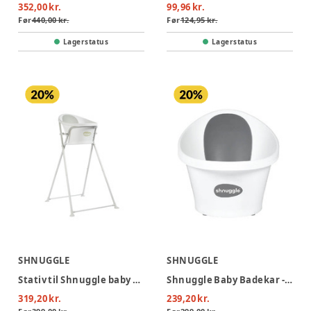
352,00 kr.
99,96 kr.
Før
440,00 kr.
Før
124,95 kr.
Lagerstatus
Lagerstatus
SHNUGGLE
SHNUGGLE
Stativ til Shnuggle baby badekar
Shnuggle Baby Badekar - Hvid/Grå
319,20 kr.
239,20 kr.