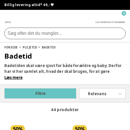
Billig levering altid* 49,- 💙
0
0,00 KR.
MENU
LOG IND
ØNSKELISTE
FORSIDE
PLEJETID
BADETID
Badetid
Badetiden skal være sjovt for både forældre og baby. Derfor
har vi her samlet alt, hvad der skal bruges, for at gøre
badetiden til en sjov fornøjelse. For mange børn er det
Læs mere
vigtigt, at have sjovt legetøj med i bad, derfor finder du
blandt andet også et stort udvalg af badelegetøj her. Gå på
Filtre
Relevans
jagt i vores store udvalg af tilbehør til badetiden, og find det
du netop står og mangler – god fornøjelse!
44 produkter