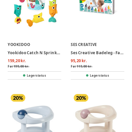
YOOKIDOO
SES CREATIVE
Yookidoo Catch N Sprinkle Fishing Set Og Bucket
Ses Creative Badeleg - Farvekridt Til Badet
159,20 kr.
95,20 kr.
Før
199,00 kr.
Før
119,00 kr.
Lagerstatus
Lagerstatus