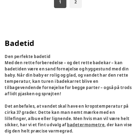
1
2
Badetid
Den perfekte badetid
Med den rette forberedelse – og det rette badekar – kan
badetiden være en sand fornøjelse og hyggestund med din
baby. Når din baby er rolig og glad, og vandet har den rette
temperatur, kan turen i badekarret blive en
tilbagevendende fornøjelse for begge parter – også på trods
af lidt pjasken og sprøjten!
Det anbefales, at vandet skal have en kropstemperatur på
cirka 37 grader. Dette kan man nemt mærke med en
lillefinger, albue eller lignende. Men hvis man vil være helt
sikker, har vi et fint udvalg af
badetermometre
, der kan vise
dig den helt præcise varmegrad.