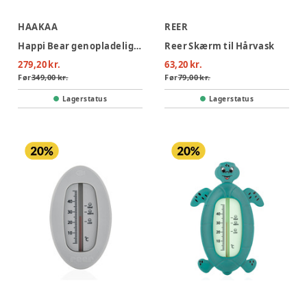
HAAKAA
REER
Happi Bear genopladelig neglefil
Reer Skærm til Hårvask
279,20 kr.
63,20 kr.
Før
349,00 kr.
Før
79,00 kr.
Lagerstatus
Lagerstatus