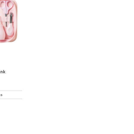
ink
us