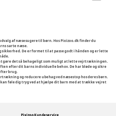
dvalg af næsesugere til børn. Hos Pixizoo.dk finder du
arns sarte næse.
 sikkerhed. De er formet til at passe godt i hånden og er lette
 måde.
r at gøre det så behageligt som muligt at lette vejrtrækningen.
ften efter dit barns individuelle behov. De har bløde og sikre
efter brug.
i vejrtrækning og reducere ubehag ved næsestop hos deres børn.
 kan føle dig tryg ved at hjælpe dit barn med at trække vejret
Pixizoo Kundeservice