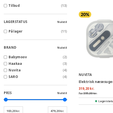
Tilbud
(
13
)
LAGERSTATUS
Nulstil
På lager
(
11
)
BRAND
Nulstil
Babymoov
(
2
)
Haakaa
(
3
)
Nuvita
(
4
)
NUVITA
SARO
(
4
)
Elektrisk næsesuge
319,20 kr.
PRIS
Nulstil
Før
399,00 kr.
Lagerstat
103,20 kr.
479,20 kr.