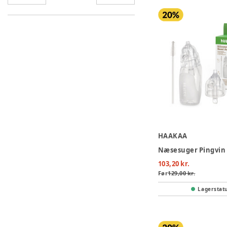
HAAKAA
Næsesuger Pingvin
103,20 kr.
Før
129,00 kr.
Lagerstat