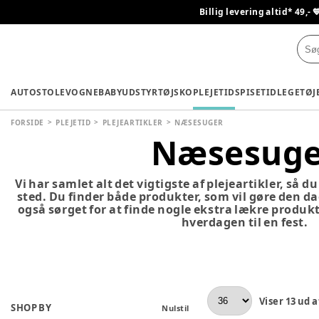
Billig levering altid* 49,- 
AUTOSTOLE
VOGNE
BABYUDSTYR
TØJ
SKO
PLEJETID
SPISETID
LEGETØJ
FORSIDE
PLEJETID
PLEJEARTIKLER
NÆSESUGER
Næsesuge
Vi har samlet alt det vigtigste af plejeartikler, så 
sted. Du finder både produkter, som vil gøre den da
også sørget for at finde nogle ekstra lækre produkt
hverdagen til en fest.
Viser
13
ud a
SHOP BY
Nulstil