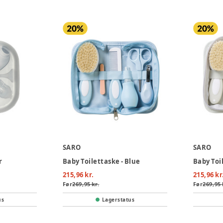
SARO
SARO
r
Baby Toilettaske - Blue
Baby Toi
215,96 kr.
215,96 kr
Før
269,95 kr.
Før
269,95 
us
Lagerstatus