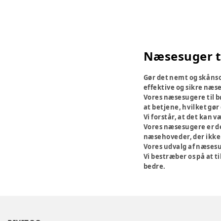
Næsesuger t
Gør det nemt og skånso
effektive og sikre næs
Vores næsesugere til bø
at betjene, hvilket gør
Vi forstår, at det kan 
Vores næsesugere er des
næsehoveder, der ikke 
Vores udvalg af næsesug
Vi bestræber os på at t
bedre.