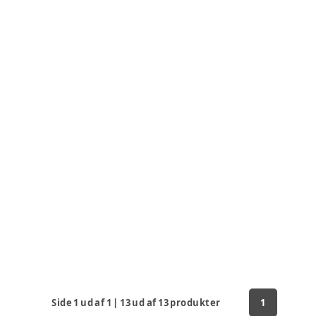
Side
1
ud af
1
|
13
ud af
13
produkter
1