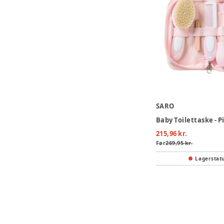
SARO
Baby Toilettaske - P
215,96 kr.
Før
269,95 kr.
Lagerstat