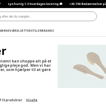

Lyn hurtig 1-3 hverdages levering 🚚
+30.700 Bedømmelser på T
BØRNEVÆRELSET
TEKSTILER
BRANDS
r
du nemt kan shoppe alt på et
glige pleje god. Men vi har
er, som hjælper til at gøre
f
13
produkter
Vis alle