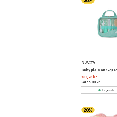
NUVITA
Baby pleje sæt - grø
183,20 kr.
Før
229,00 kr.
Lagerstat