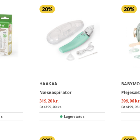
HAAKAA
BABYMO
Næseaspirator
Plejesæt 
319,20 kr.
399,96 kr
Før
399,00 kr.
Før
499,95 
us
Lagerstatus