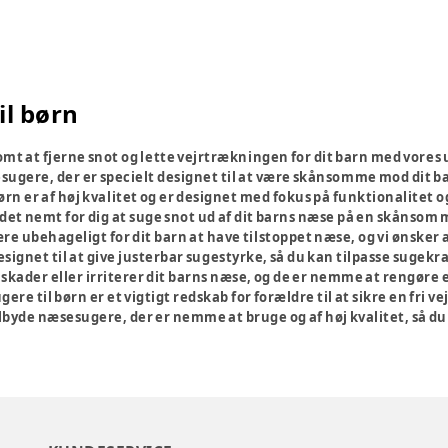
il børn
mt at fjerne snot og lette vejrtrækningen for dit barn med vores u
esugere, der er specielt designet til at være skånsomme mod dit b
rn er af høj kvalitet og er designet med fokus på funktionalitet og
 det nemt for dig at suge snot ud af dit barns næse på en skånsom
være ubehageligt for dit barn at have tilstoppet næse, og vi ønske
ignet til at give justerbar sugestyrke, så du kan tilpasse sugekra
skader eller irriterer dit barns næse, og de er nemme at rengøre 
ere til børn er et vigtigt redskab for forældre til at sikre en fr
ilbyde næsesugere, der er nemme at bruge og af høj kvalitet, så du