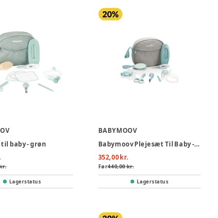
OV
BABYMOOV
til baby - grøn
Babymoov Plejesæt Til Baby - Green
.
352,00 kr.
kr.
Før
440,00 kr.
Lagerstatus
Lagerstatus