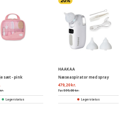
HAAKAA
e sæt - pink
Næseaspirator med spray
.
479,20 kr.
kr.
Før
599,00 kr.
Lagerstatus
Lagerstatus