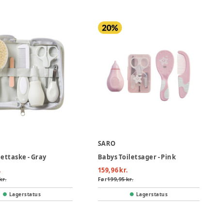
SARO
lettaske - Gray
Babys Toiletsager - Pink
.
159,96 kr.
kr.
Før
199,95 kr.
Lagerstatus
Lagerstatus