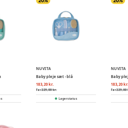
NUVITA
NUVITA
n
Baby pleje sæt - blå
Baby plej
183,20 kr.
183,20 kr
Før
229,00 kr.
Før
229,00 
us
Lagerstatus