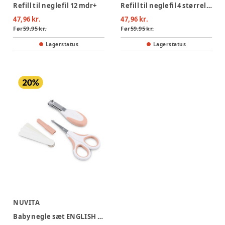
Refill til neglefil 12 mdr+
Refill til neglefil 4 størrelser
47,96 kr.
47,96 kr.
Før
59,95 kr.
Før
59,95 kr.
Lagerstatus
Lagerstatus
NUVITA
Baby negle sæt ENGLISH ROSE