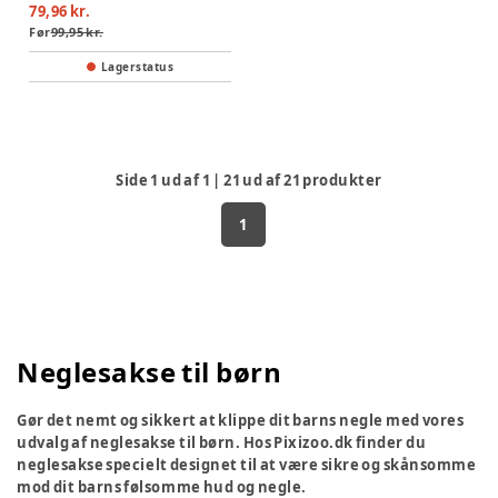
79,96 kr.
Før
99,95 kr.
Lagerstatus
Side
1
ud af
1
|
21
ud af
21
produkter
1
Neglesakse til børn
Gør det nemt og sikkert at klippe dit barns negle med vores
udvalg af neglesakse til børn. Hos Pixizoo.dk finder du
neglesakse specielt designet til at være sikre og skånsomme
mod dit barns følsomme hud og negle.