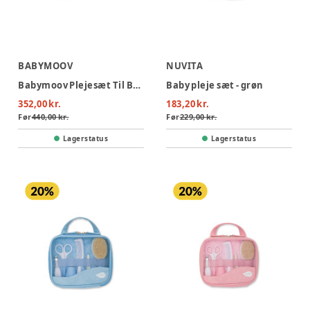
BABYMOOV
NUVITA
Babymoov Plejesæt Til Baby - Green
Baby pleje sæt - grøn
352,00 kr.
183,20 kr.
Før
440,00 kr.
Før
229,00 kr.
Lagerstatus
Lagerstatus