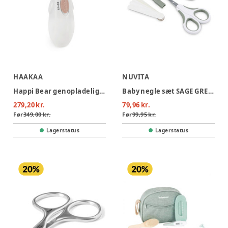
HAAKAA
NUVITA
Happi Bear genopladelig neglefil
Baby negle sæt SAGE GREEN
279,20 kr.
79,96 kr.
Før
349,00 kr.
Før
99,95 kr.
Lagerstatus
Lagerstatus