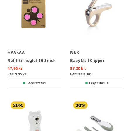
HAAKAA
NUK
Refill til neglefil 0-3 mdr
Baby Nail Clipper
47,96 kr.
87,20 kr.
Før
59,95 kr.
Før
109,00 kr.
Lagerstatus
Lagerstatus