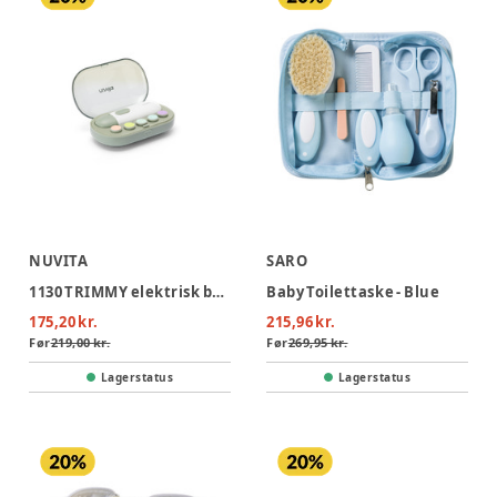
NUVITA
SARO
1130 TRIMMY elektrisk baby neglefil
Baby Toilettaske - Blue
175,20 kr.
215,96 kr.
Før
219,00 kr.
Før
269,95 kr.
Lagerstatus
Lagerstatus