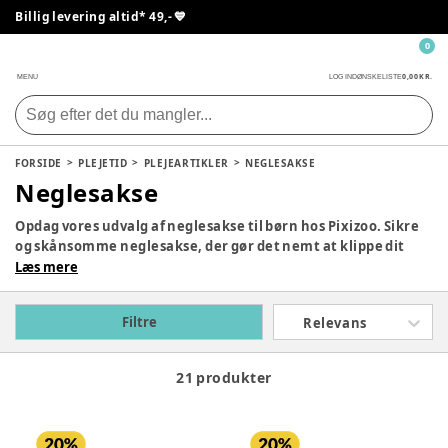
Billig levering altid* 49,- 💙
0
0,00 KR.
MENU
LOG IND
ØNSKELISTE
FORSIDE
PLEJETID
PLEJEARTIKLER
NEGLESAKSE
Neglesakse
Opdag vores udvalg af neglesakse til børn hos Pixizoo. Sikre
og skånsomme neglesakse, der gør det nemt at klippe dit
barns negle uden risiko for skader.
Læs mere
Filtre
Relevans
21 produkter