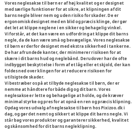
Vores neglesakse til børn er af høj kvalitet og er designet
med særlige funktioner for at sikre, at klipningen af dit
barns negle bliver nem og uden risiko for skader. De er
ergonomisk designet med en blid og præcis klinge, der gør
det let at klippe neglene i en sikker og behagelig vinkel.
Vi forstår, at det kan være en udfordring at klippe dit barns
negle, da de kan være små og bevægelige. Vores neglesakse
til børn er derfor designet med ekstra sikkerhed i tankerne.
De har afrundede kanter, der minimerer risikoen for at
skære i dit barns hud og neglebånd. Derudover har de ofte
indbygget beskyttelse i form af et låg eller et skjold, der kan
foldes ned over klingen for at reducere risikoen for
utilsigtede skader.
Vi bestræber os på at tilbyde neglesakse til børn, der er
nemme at håndtere for både dig og dit barn. Vores
neglesakse er lette og behagelige at holde, og de kræver
minimal styrke og pres for at opnå en ren og præcis klipning.
Opdag vores udvalg af neglesakse til børn hos Pixizoo.dk i
dag, og gør det nemt og sikkert at klippe dit barns negle. Vi
står bag vores produkter og garanterer sikkerhed, kvalitet
og skånsomhed for dit barns negleklipning.