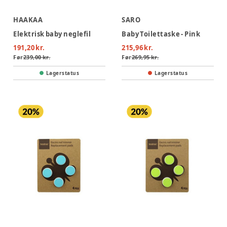
HAAKAA
SARO
Elektrisk baby neglefil
Baby Toilettaske - Pink
191,20 kr.
215,96 kr.
Før
239,00 kr.
Før
269,95 kr.
Lagerstatus
Lagerstatus