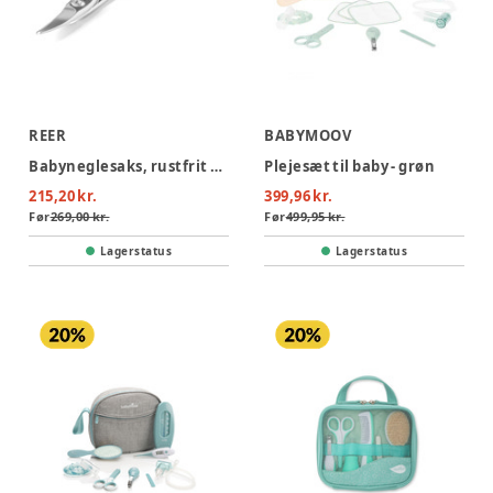
REER
BABYMOOV
Babyneglesaks, rustfrit stål
Plejesæt til baby - grøn
215,20 kr.
399,96 kr.
Før
269,00 kr.
Før
499,95 kr.
Lagerstatus
Lagerstatus