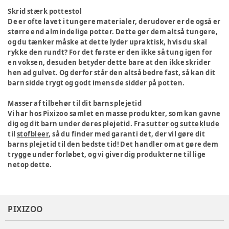
Skrid stærk pottestol
De er ofte lavet i tungere materialer, derudover er de også er
større end almindelige potter. Dette gør dem altså tungere,
og du tænker måske at dette lyder upraktisk, hvis du skal
rykke den rundt? For det første er den ikke så tung igen for
en voksen, desuden betyder dette bare at den ikke skrider
hen ad gulvet. Og derfor står den altså bedre fast, så kan dit
barn sidde trygt og godt imens de sidder på potten.
Masser af tilbehør til dit barns plejetid
Vi har hos Pixizoo samlet en masse produkter, som kan gavne
dig og dit barn under deres plejetid. Fra
sutter og sutteklude
til
stofbleer
, så du finder med garanti det, der vil gøre dit
barns plejetid til den bedste tid! Det handler om at gøre dem
trygge under forløbet, og vi giver dig produkterne til lige
netop dette.
PIXIZOO