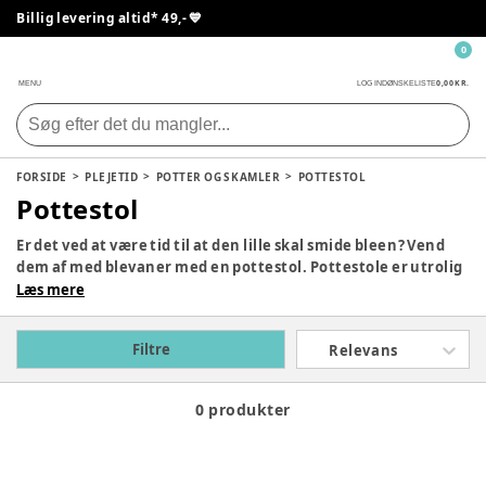
Billig levering altid* 49,- 💙
0
0,00 KR.
MENU
LOG IND
ØNSKELISTE
FORSIDE
PLEJETID
POTTER OG SKAMLER
POTTESTOL
Pottestol
Er det ved at være tid til at den lille skal smide bleen? Vend
dem af med blevaner med en pottestol. Pottestole er utrolig
praktiske, og virkelig gode til at træne dit barn i at gå på
Læs mere
toilettet. Potter har været brugt i mange år, og er så blevet
opgraderet i form af en pottestol, hvor der er en smule mere
Filtre
Relevans
komfort for din guldklump.
0 produkter