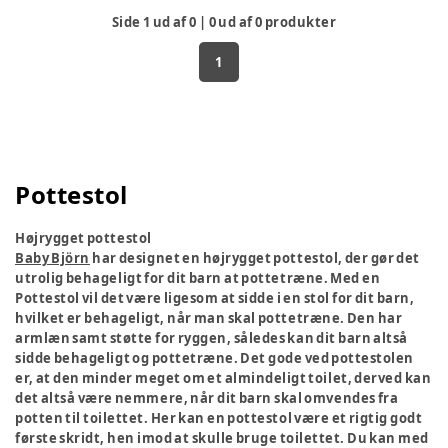
Side
1
ud af
0
|
0
ud af
0
produkter
1
Pottestol
Højrygget pottestol
Baby Björn
har designet en højrygget pottestol, der gør det
utrolig behageligt for dit barn at pottetræne. Med en
Pottestol vil det være ligesom at sidde i en stol for dit barn,
hvilket er behageligt, når man skal pottetræne. Den har
armlæn samt støtte for ryggen, således kan dit barn altså
sidde behageligt og pottetræne. Det gode ved pottestolen
er, at den minder meget om et almindeligt toilet, derved kan
det altså være nemmere, når dit barn skal omvendes fra
potten til toilettet. Her kan en pottestol være et rigtig godt
første skridt, hen imod at skulle bruge toilettet. Du kan med