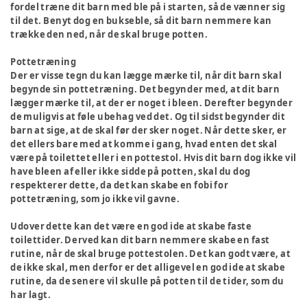
fordel træne dit barn med ble på i starten, så de vænner sig
til det. Benyt dog en bukseble, så dit barn nemmere kan
trække den ned, når de skal bruge potten.
Pottetræning
Der er visse tegn du kan lægge mærke til, når dit barn skal
begynde sin pottetræning. Det begynder med, at dit barn
lægger mærke til, at der er noget i bleen. Derefter begynder
de muligvis at føle ubehag ved det. Og til sidst begynder dit
barn at sige, at de skal før der sker noget. Når dette sker, er
det ellers bare med at komme i gang, hvad enten det skal
være på toilettet eller i en pottestol. Hvis dit barn dog ikke vil
have bleen af eller ikke sidde på potten, skal du dog
respekterer dette, da det kan skabe en fobi for
pottetræning, som jo ikke vil gavne.
Udover dette kan det være en god ide at skabe faste
toilettider. Derved kan dit barn nemmere skabe en fast
rutine, når de skal bruge pottestolen. Det kan godt være, at
de ikke skal, men derfor er det alligevel en god ide at skabe
rutine, da de senere vil skulle på potten til de tider, som du
har lagt.