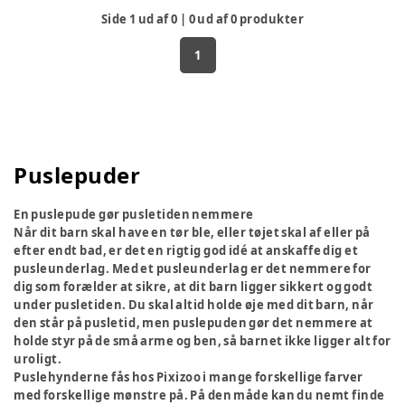
Side
1
ud af
0
|
0
ud af
0
produkter
1
Puslepuder
En puslepude gør pusletiden nemmere
Når dit barn skal have en tør ble, eller tøjet skal af eller på
efter endt bad, er det en rigtig god idé at anskaffe dig et
pusleunderlag. Med et pusleunderlag er det nemmere for
dig som forælder at sikre, at dit barn ligger sikkert og godt
under pusletiden. Du skal altid holde øje med dit barn, når
den står på pusletid, men puslepuden gør det nemmere at
holde styr på de små arme og ben, så barnet ikke ligger alt for
uroligt.
Puslehynderne fås hos Pixizoo i mange forskellige farver
med forskellige mønstre på. På den måde kan du nemt finde