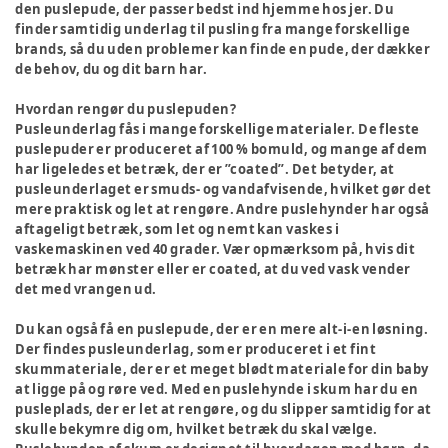
den puslepude, der passer bedst ind hjemme hos jer. Du
finder samtidig underlag til pusling fra mange forskellige
brands, så du uden problemer kan finde en pude, der dækker
de behov, du og dit barn har.
Hvordan rengør du puslepuden?
Pusleunderlag fås i mange forskellige materialer. De fleste
puslepuder er produceret af 100 % bomuld, og mange af dem
har ligeledes et betræk, der er ”coated”. Det betyder, at
pusleunderlaget er smuds- og vandafvisende, hvilket gør det
mere praktisk og let at rengøre. Andre puslehynder har også
aftageligt betræk, som let og nemt kan vaskes i
vaskemaskinen ved 40 grader. Vær opmærksom på, hvis dit
betræk har mønster eller er coated, at du ved vask vender
det med vrangen ud.
Du kan også få en puslepude, der er en mere alt-i-en løsning.
Der findes pusleunderlag, som er produceret i et fint
skummateriale, der er et meget blødt materiale for din baby
at ligge på og røre ved. Med en puslehynde i skum har du en
pusleplads, der er let at rengøre, og du slipper samtidig for at
skulle bekymre dig om, hvilket betræk du skal vælge.