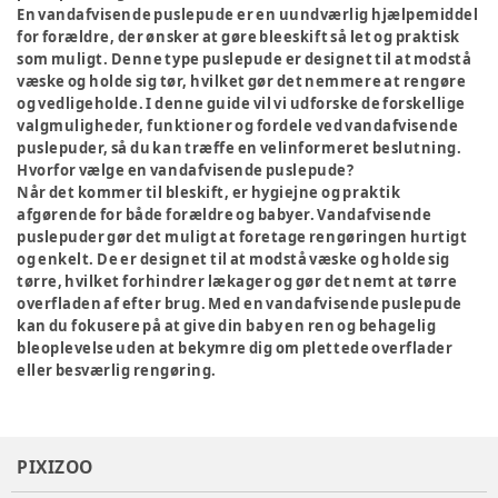
En vandafvisende puslepude er en uundværlig hjælpemiddel
for forældre, der ønsker at gøre bleeskift så let og praktisk
som muligt. Denne type puslepude er designet til at modstå
væske og holde sig tør, hvilket gør det nemmere at rengøre
og vedligeholde. I denne guide vil vi udforske de forskellige
valgmuligheder, funktioner og fordele ved vandafvisende
puslepuder, så du kan træffe en velinformeret beslutning.
Hvorfor vælge en vandafvisende puslepude?
Når det kommer til bleskift, er hygiejne og praktik
afgørende for både forældre og babyer. Vandafvisende
puslepuder gør det muligt at foretage rengøringen hurtigt
og enkelt. De er designet til at modstå væske og holde sig
tørre, hvilket forhindrer lækager og gør det nemt at tørre
overfladen af efter brug. Med en vandafvisende puslepude
kan du fokusere på at give din baby en ren og behagelig
bleoplevelse uden at bekymre dig om plettede overflader
eller besværlig rengøring.
PIXIZOO