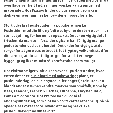
Puslehynden af skum er designet til hverdagen med børn, da
overfladen er helt tæt, så ingen væsker kan trænge ned i
materialet. Hos Pixizoo finder du puslepuder, som kan
dække enhver families behov – der er noget for alle.
Stort udvalg af puslepuder fra populære mærker
Pusletiden med din lille nyfødte baby eller de større børn har
stor betydning for børnenes opvækst. Det er en vigtig del af
trivslen, da man som forælder og barn kan få rigtig mange
gode stunder ved puslebordet. Det er derfor vigtigt, at du
sørger for at gøre puslestedet til et trygt og velkendt sted for
dit barn, og at du samtidig sørger for, at det er meget
hyggeligt og ikke mindst så komfortabelt som muligt.
Hos Pixizoo sælger vi alt du behøver til puslestunden, hvad
enten det er et
puslebord med opbevarings
plads, et
pusleunderlag, en puslehynde, eller noget fjerde. Her kan
blandt andet nævnes kendte mærker som Småfolk, Done by
Deer,
Leander
, Franck & Fischer,
Filibabba
, Tiny Republic,
Cam Cam og
Sebra
. Hos Pixizoo kan du også få
engangsunderlag, som blot kan bortskaffes efter brug. Gå på
opdagelse i vores store udvalg af fine og praktiske
puslepuder og find din favorit.