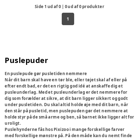
Side
1
ud af
0
|
0
ud af
0
produkter
1
Puslepuder
En puslepude gør pusletiden nemmere
Når dit barn skal have en tør ble, eller tøjet skal af eller på
efter endt bad, er det en rigtig god idé at anskaffe dig et
pusleunderlag. Med et pusleunderlag er det nemmere for
dig som forælder at sikre, at dit barn ligger sikkert og godt
under pusletiden. Du skal altid holde øje med dit barn, når
den står på pusletid, men puslepuden gør det nemmere at
holde styr på de små arme og ben, så barnet ikke ligger alt for
uroligt.
Puslehynderne fås hos Pixizoo i mange forskellige farver
med forskellige mønstre på. På den måde kan du nemt finde