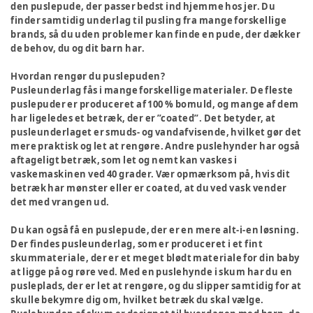
den puslepude, der passer bedst ind hjemme hos jer. Du
finder samtidig underlag til pusling fra mange forskellige
brands, så du uden problemer kan finde en pude, der dækker
de behov, du og dit barn har.
Hvordan rengør du puslepuden?
Pusleunderlag fås i mange forskellige materialer. De fleste
puslepuder er produceret af 100 % bomuld, og mange af dem
har ligeledes et betræk, der er ”coated”. Det betyder, at
pusleunderlaget er smuds- og vandafvisende, hvilket gør det
mere praktisk og let at rengøre. Andre puslehynder har også
aftageligt betræk, som let og nemt kan vaskes i
vaskemaskinen ved 40 grader. Vær opmærksom på, hvis dit
betræk har mønster eller er coated, at du ved vask vender
det med vrangen ud.
Du kan også få en puslepude, der er en mere alt-i-en løsning.
Der findes pusleunderlag, som er produceret i et fint
skummateriale, der er et meget blødt materiale for din baby
at ligge på og røre ved. Med en puslehynde i skum har du en
pusleplads, der er let at rengøre, og du slipper samtidig for at
skulle bekymre dig om, hvilket betræk du skal vælge.