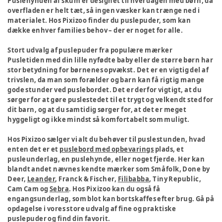
Puslehynden af skum er designet til hverdagen med børn, da
overfladen er helt tæt, så ingen væsker kan trænge ned i
materialet. Hos Pixizoo finder du puslepuder, som kan
dække enhver families behov – der er noget for alle.
Stort udvalg af puslepuder fra populære mærker
Pusletiden med din lille nyfødte baby eller de større børn har
stor betydning for børnenes opvækst. Det er en vigtig del af
trivslen, da man som forælder og barn kan få rigtig mange
gode stunder ved puslebordet. Det er derfor vigtigt, at du
sørger for at gøre puslestedet til et trygt og velkendt sted for
dit barn, og at du samtidig sørger for, at det er meget
hyggeligt og ikke mindst så komfortabelt som muligt.
Hos Pixizoo sælger vi alt du behøver til puslestunden, hvad
enten det er et
puslebord med opbevarings
plads, et
pusleunderlag, en puslehynde, eller noget fjerde. Her kan
blandt andet nævnes kendte mærker som Småfolk, Done by
Deer,
Leander
, Franck & Fischer,
Filibabba
, Tiny Republic,
Cam Cam og
Sebra
. Hos Pixizoo kan du også få
engangsunderlag, som blot kan bortskaffes efter brug. Gå på
opdagelse i vores store udvalg af fine og praktiske
puslepuder og find din favorit.