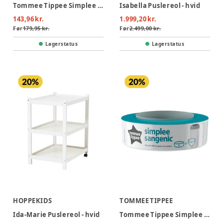
Tommee Tippee Simplee Sangenic Refill Bleposer 3-pak
Isabella Puslereol - hvid
143,96 kr.
1.999,20 kr.
Før
179,95 kr.
Før
2.499,00 kr.
Lagerstatus
Lagerstatus
HOPPEKIDS
TOMMEE TIPPEE
Ida-Marie Puslereol - hvid
Tommee Tippee Simplee Sangenic Refill Blepose 1 stk