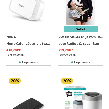
Outlet
NENO
LOVE RADIUS BY JE PORTE MON BEBÉ
Neno Calor vådservietvarmer
Love Radius CaravanBag - Grey
439,20 kr.
799,20 kr.
Før
549,00 kr.
Før
999,00 kr.
Lagerstatus
Lagerstatus