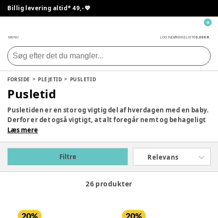
Billig levering altid* 49,- 💙
0
0,00 KR.
MENU
LOG IND
ØNSKELISTE
FORSIDE
PLEJETID
PUSLETID
Pusletid
Pusletiden er en stor og vigtig del af hverdagen med en baby.
Derfor er det også vigtigt, at alt foregår nemt og behageligt
– både for din baby og dig som forælder. Med de rette
Læs mere
redskaber og tilbehør, er man allerede godt på vej. Vi har
samlet alt, hvad man behøver til den søde pusletid her på
Filtre
Relevans
siden – rigtig god fornøjelse!
26 produkter