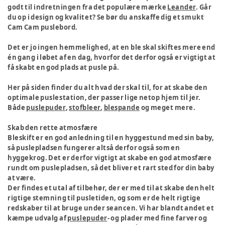
godt til indretningen fra det populære mærke
Leander
. Går
du op i design og kvalitet? Se bør du anskaffe dig et smukt
Cam Cam puslebord.
Det er jo ingen hemmelighed, at en ble skal skiftes mere end
én gang i løbet af en dag, hvorfor det derfor også er vigtigt at
få skabt en god plads at pusle på.
Her på siden finder du alt hvad der skal til, for at skabe den
optimale puslestation, der passer lige netop hjem til jer.
Både
puslepuder
,
stofbleer
,
blespande
og meget mere.
Skab den rette atmosfære
Bleskift er en god anledning til en hyggestund med sin baby,
så puslepladsen fungerer altså derfor også som en
hyggekrog. Det er derfor vigtigt at skabe en god atmosfære
rundt om puslepladsen, så det bliver et rart sted for din baby
at være.
Der findes et utal af tilbehør, der er med til at skabe den helt
rigtige stemning til pusletiden, og som er de helt rigtige
redskaber til at bruge under seancen. Vi har blandt andet et
kæmpe udvalg af
puslepuder
- og plader med fine farver og