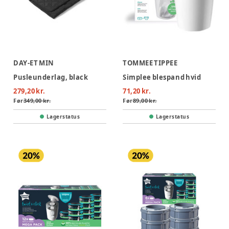
DAY-ET MIN
TOMMEE TIPPEE
Pusleunderlag, black
Simplee blespand hvid
279,20 kr.
71,20 kr.
Før
349,00 kr.
Før
89,00 kr.
Lagerstatus
Lagerstatus