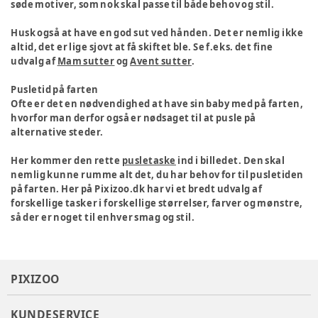
søde motiver, som nok skal passe til både behov og stil.
Husk også at have en god sut ved hånden. Det er nemlig ikke
altid, det er lige sjovt at få skiftet ble. Se f.eks. det fine
udvalg af
Mam sutter
og
Avent sutter
.
Pusletid på farten
Ofte er det en nødvendighed at have sin baby med på farten,
hvorfor man derfor også er nødsaget til at pusle på
alternative steder.
Her kommer den rette
pusletaske
ind i billedet. Den skal
nemlig kunne rumme alt det, du har behov for til pusletiden
på farten. Her på Pixizoo.dk har vi et bredt udvalg af
forskellige tasker i forskellige størrelser, farver og mønstre,
så der er noget til enhver smag og stil.
PIXIZOO
KUNDESERVICE