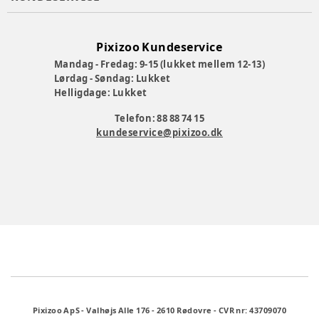
Pixizoo Kundeservice
Mandag - Fredag: 9-15 (lukket mellem 12-13)
Lørdag - Søndag: Lukket
Helligdage: Lukket
Telefon: 88 88 74 15
kundeservice@pixizoo.dk
Pixizoo ApS
-
Valhøjs Alle 176
-
2610 Rødovre
-
CVR nr: 43709070