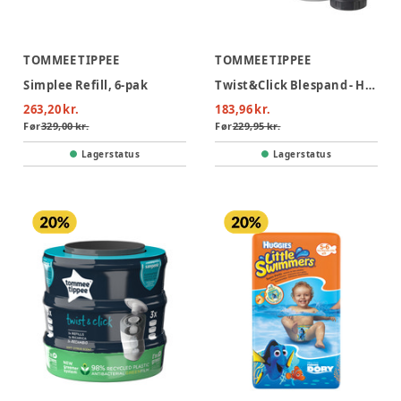
TOMMEE TIPPEE
TOMMEE TIPPEE
Simplee Refill, 6-pak
Twist&Click Blespand - Hvid
263,20 kr.
183,96 kr.
Før
329,00 kr.
Før
229,95 kr.
Lagerstatus
Lagerstatus