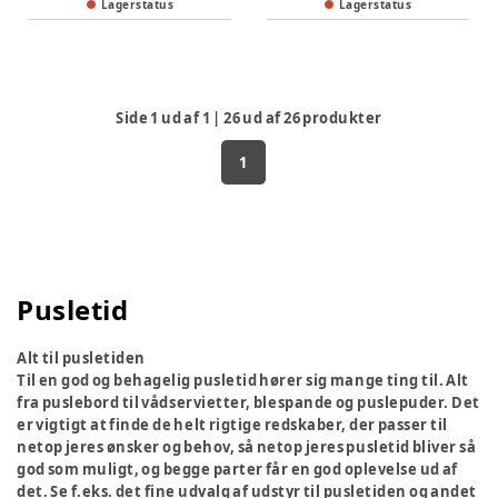
Lagerstatus
Lagerstatus
Side
1
ud af
1
|
26
ud af
26
produkter
1
Pusletid
Alt til pusletiden
Til en god og behagelig pusletid hører sig mange ting til. Alt
fra puslebord til vådservietter, blespande og puslepuder. Det
er vigtigt at finde de helt rigtige redskaber, der passer til
netop jeres ønsker og behov, så netop jeres pusletid bliver så
god som muligt, og begge parter får en god oplevelse ud af
det. Se f.eks. det fine udvalg af udstyr til pusletiden og andet