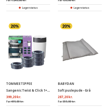
Før
1.249,00 kr.
Før
139,00 kr.
Lagerstatus
Lagerstatus
TOMMEE TIPPEE
BABYDAN
Sangenic Twist & Click 1+6 refil
Soft puslepude - Grå
399,20 kr.
287,20 kr.
Før
499,00 kr.
Før
359,00 kr.