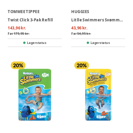
TOMMEE TIPPEE
HUGGIES
Twist Click 3-Pak Refill
Litlle Swimmers Svømmebleer (5/6)
143,96 kr.
43,96 kr.
Før
179,95 kr.
Før
54,95 kr.
Lagerstatus
Lagerstatus