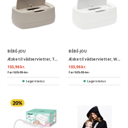
BÉBÉ-JOU
BÉBÉ-JOU
Æske til vådservietter, Taupe
Æske til vådservietter, White
103,96 kr.
103,96 kr.
Før
129,95 kr.
Før
129,95 kr.
Lagerstatus
Lagerstatus