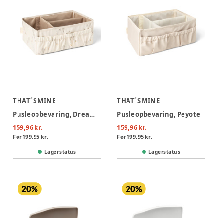
THAT´S MINE
THAT´S MINE
Pusleopbevaring, Dreamily
Pusleopbevaring, Peyote
159,96 kr.
159,96 kr.
Før
199,95 kr.
Før
199,95 kr.
Lagerstatus
Lagerstatus