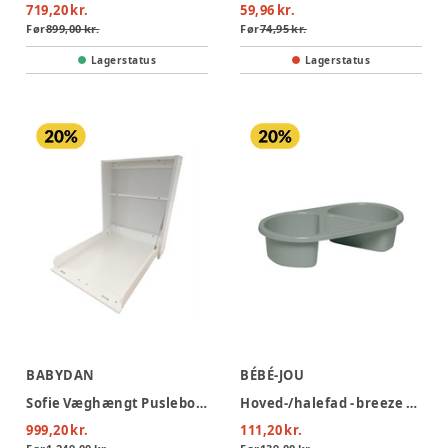
719,20 kr.
59,96 kr.
Før
899,00 kr.
Før
74,95 kr.
Lagerstatus
Lagerstatus
BABYDAN
BÉBÉ-JOU
Sofie Væghængt Puslebord - hvid
Hoved-/halefad - breeze green
999,20 kr.
111,20 kr.