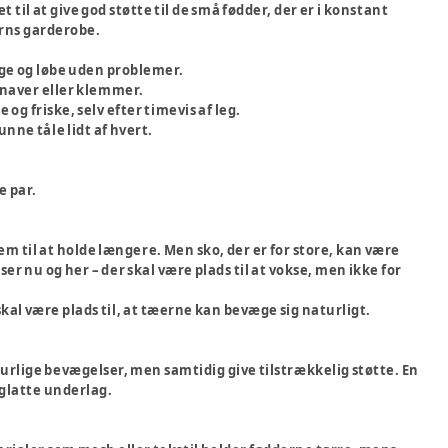
et til at give god støtte til de små fødder, der er i konstant
ørns garderobe.
ege og løbe uden problemer.
 gnaver eller klemmer.
 og friske, selv efter timevis af leg.
unne tåle lidt af hvert.
e par.
dem til at holde længere. Men sko, der er for store, kan være
ser nu og her – der skal være plads til at vokse, men ikke for
al være plads til, at tæerne kan bevæge sig naturligt.
turlige bevægelser, men samtidig give tilstrækkelig støtte. En
å glatte underlag.