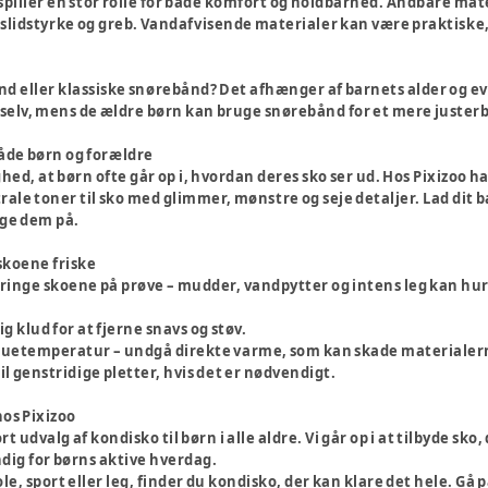
spiller en stor rolle for både komfort og holdbarhed. Åndbare mat
slidstyrke og greb. Vandafvisende materialer kan være praktiske, h
nd eller klassiske snørebånd? Det afhænger af barnets alder og ev
elv, mens de ældre børn kan bruge snørebånd for et mere justerba
både børn og forældre
d, at børn ofte går op i, hvordan deres sko ser ud. Hos Pixizoo har 
ale toner til sko med glimmer, mønstre og seje detaljer. Lad dit 
age dem på.
skoene friske
bringe skoene på prøve – mudder, vandpytter og intens leg kan hurt
g klud for at fjerne snavs og støv.
stuetemperatur – undgå direkte varme, som kan skade materialer
il genstridige pletter, hvis det er nødvendigt.
hos Pixizoo
ort udvalg af kondisko til børn i alle aldre. Vi går op i at tilbyde s
dig for børns aktive hverdag.
ole, sport eller leg, finder du kondisko, der kan klare det hele. Gå 