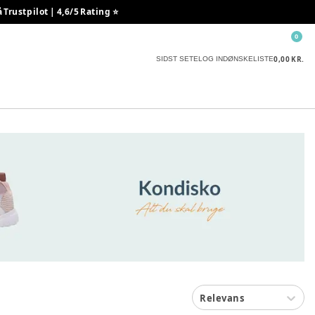
rustpilot | 4,6/5 Rating ⭐️
0
0,00 KR.
SIDST SETE
LOG IND
ØNSKELISTE
Relevans