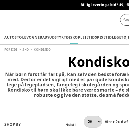
Billig levering altid* 49,- 
AUTOSTOLE
VOGNE
BABYUDSTYR
TØJ
SKO
PLEJETID
SPISETID
LEGETØJ
FORSIDE
SKO
KONDISKO
Kondisk
Når børn først får fart på, kan selv den bedste foræ
med. Derfor er det vigtigt med et par gode kondisko
lege på legepladsen, fangeleg i skolegården og spo
Kondisko til børn skal ikke bare være smarte – de 
robuste og give den støtte, de små fødde
Viser
2
ud af
SHOP BY
Nulstil