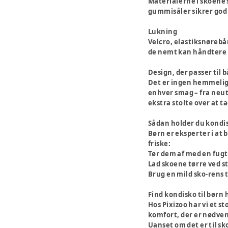
Materialerne i skoene 
gummisåler sikrer god 
Lukning
Velcro, elastiksnørebå
de nemt kan håndtere s
Design, der passer til 
Det er ingen hemmelighe
enhver smag – fra neutr
ekstra stolte over at t
Sådan holder du kondi
Børn er eksperter i at 
friske:
Tør dem af med en fugti
Lad skoene tørre ved 
Brug en mild sko-rens t
Find kondisko til børn 
Hos Pixizoo har vi et st
komfort, der er nødven
Uanset om det er til sk