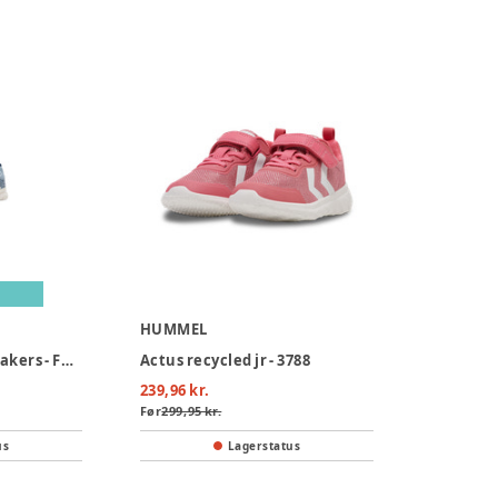
HUMMEL
Crosslite Infant Sneakers - Faded denim
Actus recycled jr - 3788
239,96 kr.
Før
299,95 kr.
us
Lagerstatus