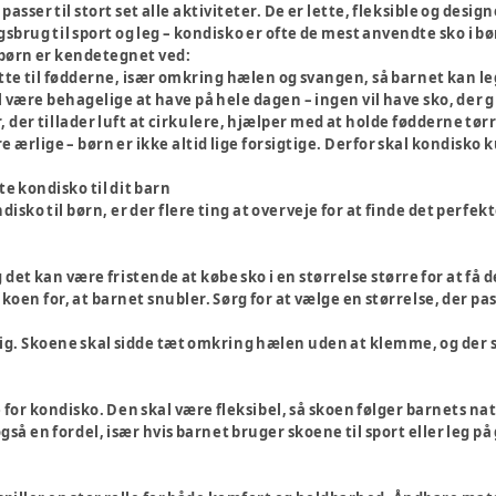
passer til stort set alle aktiviteter. De er lette, fleksible og design
sbrug til sport og leg – kondisko er ofte de mest anvendte sko i b
 børn er kendetegnet ved:
tøtte til fødderne, især omkring hælen og svangen, så barnet kan l
l være behagelige at have på hele dagen – ingen vil have sko, der
, der tillader luft at cirkulere, hjælper med at holde fødderne tørre
re ærlige – børn er ikke altid lige forsigtige. Derfor skal kondisko k
e kondisko til dit barn
isko til børn, er der flere ting at overveje for at finde det perfekt
 det kan være fristende at købe sko i en størrelse større for at få 
koen for, at barnet snubler. Sørg for at vælge en størrelse, der pas
ig. Skoene skal sidde tæt omkring hælen uden at klemme, og der sk
 for kondisko. Den skal være fleksibel, så skoen følger barnets na
også en fordel, især hvis barnet bruger skoene til sport eller leg p