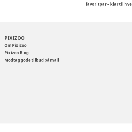
favoritpar – klar til h
PIXIZOO
Om Pixizoo
Pixizoo Blog
Modtag gode tilbud på mail