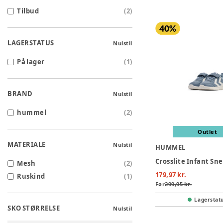
Tilbud
(
2
)
LAGERSTATUS
Nulstil
På lager
(
1
)
BRAND
Nulstil
hummel
(
2
)
Outlet
MATERIALE
Nulstil
HUMMEL
Mesh
(
2
)
179,97 kr.
Ruskind
(
1
)
Før
299,95 kr.
Lagerstat
SKO STØRRELSE
Nulstil