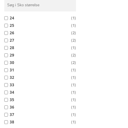
24
(
1
)
25
(
1
)
26
(
2
)
27
(
2
)
28
(
1
)
29
(
2
)
30
(
2
)
31
(
1
)
32
(
1
)
33
(
1
)
34
(
1
)
35
(
1
)
36
(
1
)
37
(
1
)
38
(
1
)