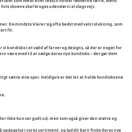
erialer som mesh eller tekstil holder fødderne tørre, mens
vis skoene skal bruges udendørs i al slags vejr.
ner. De mindste klarer sig ofte bedst med velcrolukning, som
rt fit.
vi kondisko i et væld af farver og designs, så der er noget for
barn være med til at vælge deres nye kondisko – det gør dem
igt sætte sine spor. Heldigvis er det let at holde kondiskoene
ne.
ko, der ikke kun ser godt ud, men som også giver den støtte og
på opdagelse i vores sortiment, og lad dit barn finde deres nye