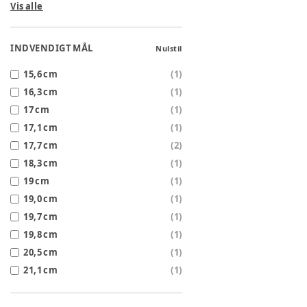
Vis alle
INDVENDIGT MÅL
Nulstil
15,6 cm
(
1
)
16,3 cm
(
1
)
17 cm
(
1
)
17,1 cm
(
1
)
17,7 cm
(
2
)
18,3 cm
(
1
)
19 cm
(
1
)
19,0 cm
(
1
)
19,7 cm
(
1
)
19,8 cm
(
1
)
20,5 cm
(
1
)
21,1 cm
(
1
)