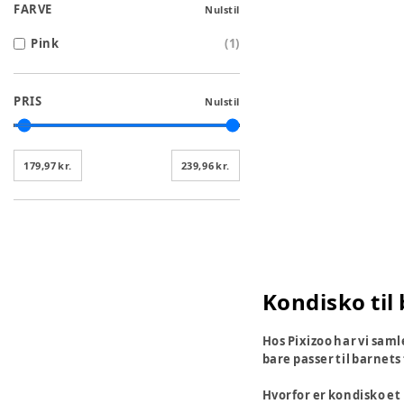
FARVE
Nulstil
Pink
(
1
)
PRIS
Nulstil
179,97 kr.
239,96 kr.
Kondisko til 
Hos Pixizoo har vi saml
bare passer til barnets
Hvorfor er kondisko et