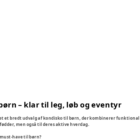
børn – klar til leg, løb og eventyr
et et bredt udvalg af kondisko til børn, der kombinerer funktionalit
 fødder, men også til deres aktive hverdag.
 must-have til børn?