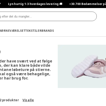

Lyn hurtig 1-3 hverdages levering 🚚
+30.700 Bedømmelser på T
BØRNEVÆRELSET
TEKSTILER
BRANDS
o
lder have svært ved at følge
, der kan klare både vilde
ntane løbeture på stierne.
skal også være behagelige,
r har brug for.
2
produkter
Vis alle