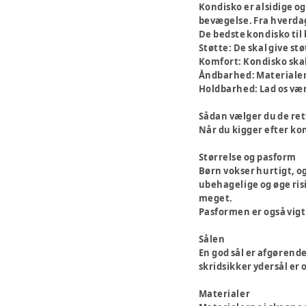
Kondisko er alsidige og 
bevægelse. Fra hverdag
De bedste kondisko til
Støtte
: De skal give s
Komfort
: Kondisko ska
Åndbarhed
: Materialer
Holdbarhed
: Lad os væ
Sådan vælger du de rett
Når du kigger efter kond
Størrelse og pasform
Børn vokser hurtigt, og
ubehagelige og øge risi
meget.
Pasformen er også vigt
Sålen
En god sål er afgørende
skridsikker ydersål er 
Materialer