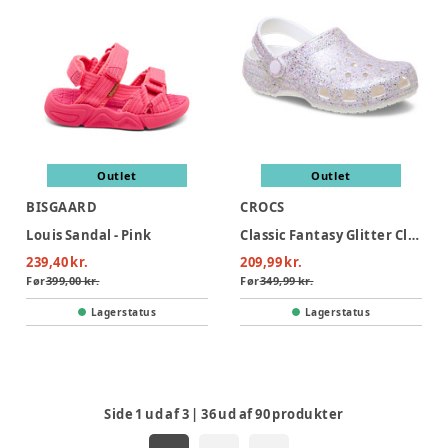
Outlet
Outlet
BISGAARD
CROCS
Louis Sandal - Pink
Classic Fantasy Glitter Clog - White
239,40 kr.
209,99 kr.
Før
399,00 kr.
Før
349,99 kr.
Lagerstatus
Lagerstatus
Side
1
ud af
3
|
36
ud af
90
produkter