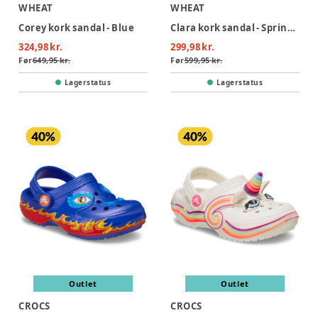
WHEAT
WHEAT
Corey kork sandal - Blue
Clara kork sandal - Spring Lilac
324,98 kr.
299,98 kr.
Før
649,95 kr.
Før
599,95 kr.
Lagerstatus
Lagerstatus
Outlet
Outlet
CROCS
CROCS