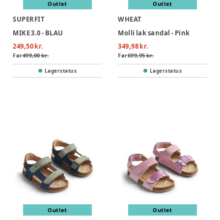
Outlet
Outlet
SUPERFIT
WHEAT
MIKE 3.0 - BLAU
Molli lak sandal - Pink
249,50 kr.
349,98 kr.
Før
499,00 kr.
Før
699,95 kr.
Lagerstatus
Lagerstatus
Outlet
Outlet