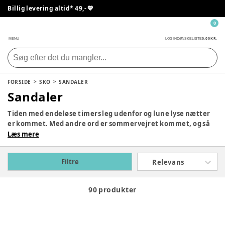
Billig levering altid* 49,- 💙
0
0,00 KR.
MENU
LOG IND
ØNSKELISTE
FORSIDE
SKO
SANDALER
Sandaler
Tiden med endeløse timers leg udenfor og lune lyse nætter
er kommet. Med andre ord er sommervejret kommet, og så
er det rart at kunne skifte de sure sneakers ud med luftige
Læs mere
sandaler.
Her på denne side kan du finde vores fine udvalg af sandaler
Filtre
Relevans
til børn.
90 produkter