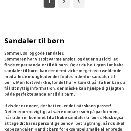
1
2
3
Sandaler til børn
Sommer, sol og gode sandaler.
Sommeren har vist sit varme ansigt, og det er nu tid til at
finde et par sandaler til dit barn. Og er du helt grøn i at købe
sandaler til børn, kan det nemt virke meget overvældende
med alle de muligheder der findes indenfor sandaler til
børn. Men fortvivl ikke, for det har vi tænkt på! Så her kan du
få lidt nyttig information, der måske kan hjælpe dig i jagten
på de perfekte sandaler til dit barn.
Hvis der er noget, der batter - er det når skoen passer!
Det er enormt vigtigt at være opmærksom på pasformen,
når tiden er kommet til at købe sandaler til børn. Husk også
at tage dit barns personlige behov i betragtning, når du skal
købe sandaler. Har dit barn for eksempel smalle eller brede