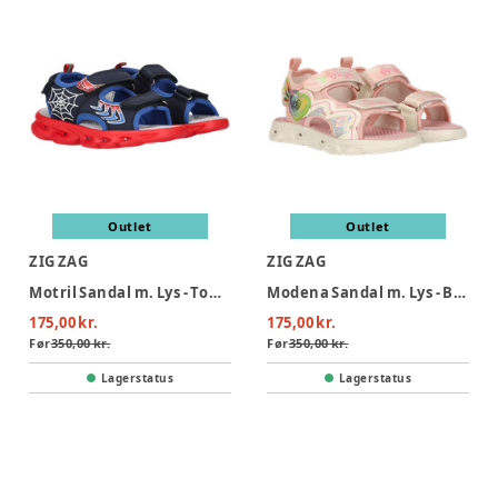
Outlet
Outlet
ZIG ZAG
ZIG ZAG
Motril Sandal m. Lys - Tomato
Modena Sandal m. Lys - Barely Pink
175,00 kr.
175,00 kr.
Før
350,00 kr.
Før
350,00 kr.
Lagerstatus
Lagerstatus