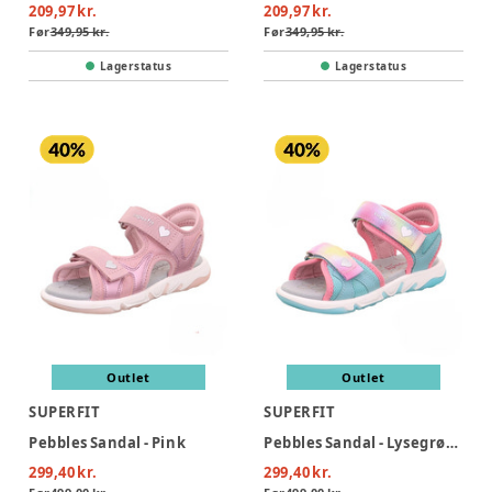
209,97 kr.
209,97 kr.
Før
349,95 kr.
Før
349,95 kr.
Lagerstatus
Lagerstatus
Outlet
Outlet
SUPERFIT
SUPERFIT
Pebbles Sandal - Pink
Pebbles Sandal - Lysegrøn/Rosa
299,40 kr.
299,40 kr.