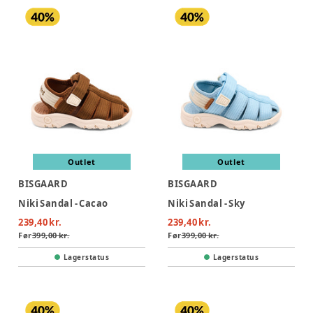
Outlet
Outlet
BISGAARD
BISGAARD
Niki Sandal - Cacao
Niki Sandal - Sky
239,40 kr.
239,40 kr.
Før
399,00 kr.
Før
399,00 kr.
Lagerstatus
Lagerstatus