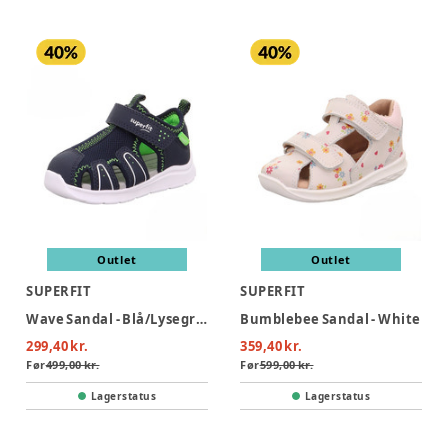
Outlet
Outlet
SUPERFIT
SUPERFIT
Wave Sandal - Blå/Lysegrøn
Bumblebee Sandal - White
299,40 kr.
359,40 kr.
Før
499,00 kr.
Før
599,00 kr.
Lagerstatus
Lagerstatus