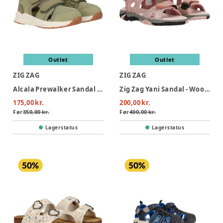
Outlet
Outlet
ZIG ZAG
ZIG ZAG
Alcala Prewalker Sandal - Tea
Zig Zag Yani Sandal - Woodrose
175,00 kr.
200,00 kr.
Før
350,00 kr.
Før
400,00 kr.
Lagerstatus
Lagerstatus