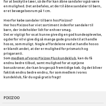
for at beskytte tæer, så derfor kan åbne sandaler også være
en mulighed. Det anbefales, at der til åbne sandaler til børn,
er et bevægelsesrum på 1 cm.
Hvorfor købe sandaler til børn hos Pixizoo?
Her hos Pixizoo har vi et sortiment indenfor sandaler til
børn, der indeholder lidt for enhver smag.
Det er vigtigt for os at kunne give dig en god kundeoplevelse,
og derfor vil vi give dig så mange gode grunde til at handle
hos os, som muligt. Nogle af fordelene ved at handle hos os
er blandt andet, at der er mulighed for prismatch og
prisgaranti.
Som
medlem af vores
Pixizoo Plus kundeklub
, kan du få
endnu bedre tilbud, samt mulighed for at optjene
bonuskroner, der kan bruges på fremtidige køb. Og det bliver
faktisk endnu bedre endnu, for som medlem i vores
kundeklub, får du også gratis fragt!
PIXIZOO