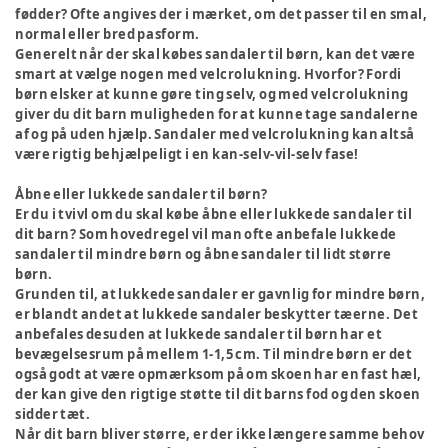
fødder? Ofte angives der i mærket, om det passer til en smal,
normal eller bred pasform.
Generelt når der skal købes sandaler til børn, kan det være
smart at vælge nogen med velcrolukning. Hvorfor? Fordi
børn elsker at kunne gøre ting selv, og med velcrolukning
giver du dit barn muligheden for at kunne tage sandalerne
af og på uden hjælp. Sandaler med velcrolukning kan altså
være rigtig behjælpeligt i en kan-selv-vil-selv fase!
Åbne eller lukkede sandaler til børn?
Er du i tvivl om du skal købe åbne eller lukkede sandaler til
dit barn? Som hovedregel vil man ofte anbefale lukkede
sandaler til mindre børn og åbne sandaler til lidt større
børn.
Grunden til, at lukkede sandaler er gavnlig for mindre børn,
er blandt andet at lukkede sandaler beskytter tæerne. Det
anbefales desuden at lukkede sandaler til børn har et
bevægelsesrum på mellem 1-1,5 cm. Til mindre børn er det
også godt at være opmærksom på om skoen har en fast hæl,
der kan give den rigtige støtte til dit barns fod og den skoen
sidder tæt.
Når dit barn bliver større, er der ikke længere samme behov