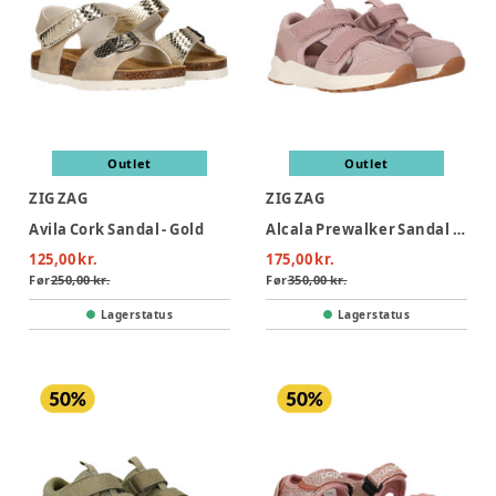
Outlet
Outlet
ZIG ZAG
ZIG ZAG
Avila Cork Sandal - Gold
Alcala Prewalker Sandal - Keepsake Lilac
125,00 kr.
175,00 kr.
Før
250,00 kr.
Før
350,00 kr.
Lagerstatus
Lagerstatus