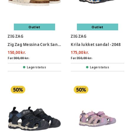
Outlet
Outlet
ZIG ZAG
ZIG ZAG
Zig Zag Messina Cork Sandal - Marshmallow
Krila lukket sandal - 2048
150,00 kr.
175,00 kr.
Før
300,00 kr.
Før
350,00 kr.
Lagerstatus
Lagerstatus