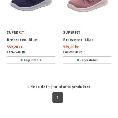
SUPERFIT
SUPERFIT
Breeze tex - Blue
Breeze tex - Lilac
559,20 kr.
559,20 kr.
Før
699,00 kr.
Før
699,00 kr.
Lagerstatus
Lagerstatus
Side
1
ud af
1
|
10
ud af
10
produkter
1