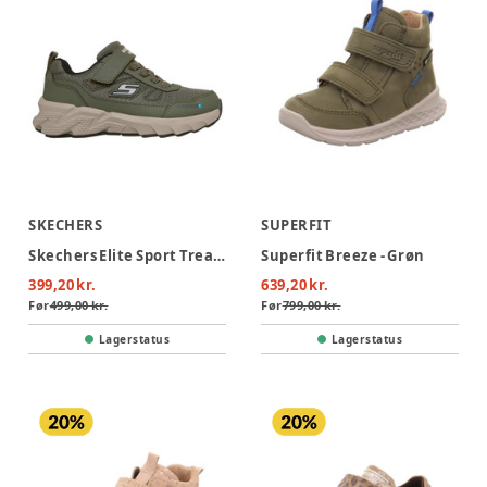
SKECHERS
SUPERFIT
Skechers Elite Sport Tread-Aq Sneakers - Green
Superfit Breeze - Grøn
399,20 kr.
639,20 kr.
Før
499,00 kr.
Før
799,00 kr.
Lagerstatus
Lagerstatus