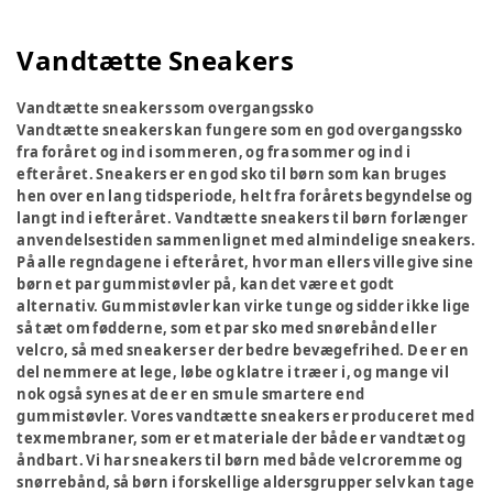
Vandtætte Sneakers
Vandtætte sneakers som overgangssko
Vandtætte sneakers kan fungere som en god overgangssko
fra foråret og ind i sommeren, og fra sommer og ind i
efteråret. Sneakers er en god sko til børn som kan bruges
hen over en lang tidsperiode, helt fra forårets begyndelse og
langt ind i efteråret. Vandtætte sneakers til børn forlænger
anvendelsestiden sammenlignet med almindelige sneakers.
På alle regndagene i efteråret, hvor man ellers ville give sine
børn et par gummistøvler på, kan det være et godt
alternativ. Gummistøvler kan virke tunge og sidder ikke lige
så tæt om fødderne, som et par sko med snørebånd eller
velcro, så med sneakers er der bedre bevægefrihed. De er en
del nemmere at lege, løbe og klatre i træer i, og mange vil
nok også synes at de er en smule smartere end
gummistøvler. Vores vandtætte sneakers er produceret med
texmembraner, som er et materiale der både er vandtæt og
åndbart. Vi har sneakers til børn med både velcroremme og
snørrebånd, så børn i forskellige aldersgrupper selv kan tage