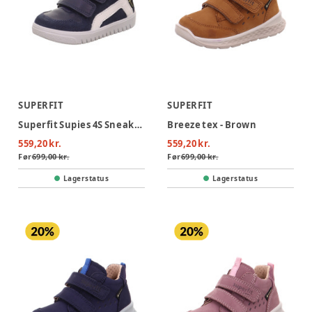
SUPERFIT
SUPERFIT
Superfit Supies 4S Sneaker - Blå
Breeze tex - Brown
559,20 kr.
559,20 kr.
Før
699,00 kr.
Før
699,00 kr.
Lagerstatus
Lagerstatus