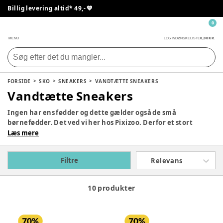
Billig levering altid* 49,- 💙
0
0,00 KR.
MENU
LOG IND
ØNSKELISTE
FORSIDE
SKO
SNEAKERS
VANDTÆTTE SNEAKERS
Vandtætte Sneakers
Ingen har ens fødder og dette gælder også de små
børnefødder. Det ved vi her hos Pixizoo. Derfor et stort
udvalg af seje og flotte sneakers. Dyk ned i vores udvalg og
Læs mere
find de sneakers der både passer til dit barn fodform og
falder i din smag.
Filtre
Relevans
10 produkter