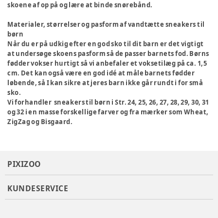
skoene af op på og lære at binde snørebånd.
Materialer, størrelser og pasform af vandtætte sneakers til
børn
Når du er på udkig efter en god sko til dit barn er det vigtigt
at undersøge skoens pasform så de passer barnets fod. Børns
fødder vokser hurtigt så vi anbefaler et voksetilæg på ca. 1,5
cm. Det kan også være en god idé at måle barnets fødder
løbende, så I kan sikre at jeres barn ikke går rundt i for små
sko.
Vi forhandler sneakers til børn i Str. 24, 25, 26, 27, 28, 29, 30, 31
og 32 i en masse forskellige farver og fra mærker som Wheat,
ZigZag og Bisgaard.
PIXIZOO
KUNDESERVICE