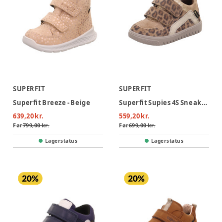
SUPERFIT
SUPERFIT
Superfit Breeze - Beige
Superfit Supies 4S Sneaker - Leopard
639,20 kr.
559,20 kr.
Før
799,00 kr.
Før
699,00 kr.
Lagerstatus
Lagerstatus