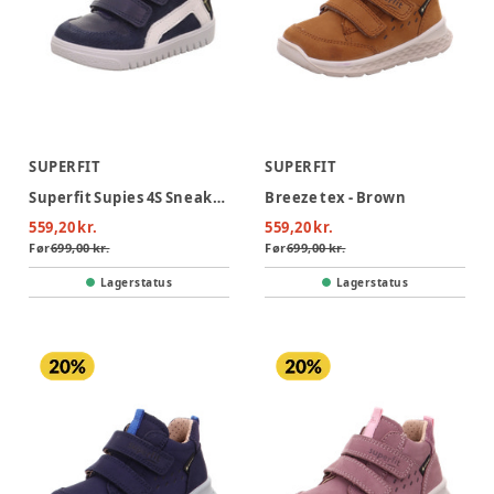
SUPERFIT
SUPERFIT
Superfit Supies 4S Sneaker - Blå
Breeze tex - Brown
559,20 kr.
559,20 kr.
Før
699,00 kr.
Før
699,00 kr.
Lagerstatus
Lagerstatus