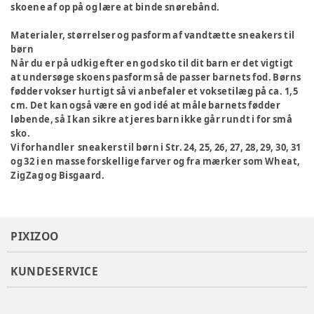
skoene af op på og lære at binde snørebånd.
Materialer, størrelser og pasform af vandtætte sneakers til
børn
Når du er på udkig efter en god sko til dit barn er det vigtigt
at undersøge skoens pasform så de passer barnets fod. Børns
fødder vokser hurtigt så vi anbefaler et voksetilæg på ca. 1,5
cm. Det kan også være en god idé at måle barnets fødder
løbende, så I kan sikre at jeres barn ikke går rundt i for små
sko.
Vi forhandler sneakers til børn i Str. 24, 25, 26, 27, 28, 29, 30, 31
og 32 i en masse forskellige farver og fra mærker som Wheat,
ZigZag og Bisgaard.
PIXIZOO
KUNDESERVICE