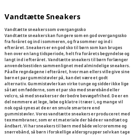
Vandtætte Sneakers
Vandtætte sneakers som overgangssko
Vandtætte sneakers kan fungere som en god overgangssko
fra foråret og ind i sommeren, og fra sommer og ind i
efteråret. Sneakers er en god sko til børn som kan bruges
hen over en lang tidsperiode, helt fra forårets begyndelse og
langt ind i efteråret. Vandtætte sneakers til børn forlænger
anvendelsestiden sammenlignet med almindelige sneakers.
På alle regndagene i efteråret, hvor man ellers ville give sine
børn et par gummistøvler på, kan det være et godt
alternativ. Gummistøvler kan virke tunge og sidder ikke lige
så tæt om fødderne, som et par sko med snørebånd eller
velcro, så med sneakers er der bedre bevægefrihed. De er en
del nemmere at lege, løbe og klatre i træer i, og mange vil
nok også synes at de er en smule smartere end
gummistøvler. Vores vandtætte sneakers er produceret med
texmembraner, som er et materiale der både er vandtæt og
åndbart. Vi har sneakers til børn med både velcroremme og
snørrebånd, så børn i forskellige aldersgrupper selv kan tage