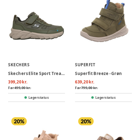
SKECHERS
SUPERFIT
Skechers Elite Sport Tread-Aq Sneakers - Green
Superfit Breeze - Grøn
399,20 kr.
639,20 kr.
Før
499,00 kr.
Før
799,00 kr.
Lagerstatus
Lagerstatus