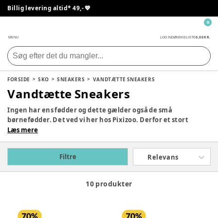
Billig levering altid* 49,- 💙
0
0,00 KR.
MENU
LOG IND
ØNSKELISTE
FORSIDE
SKO
SNEAKERS
VANDTÆTTE SNEAKERS
Vandtætte Sneakers
Ingen har ens fødder og dette gælder også de små
børnefødder. Det ved vi her hos Pixizoo. Derfor et stort
udvalg af seje og flotte sneakers. Dyk ned i vores udvalg og
Læs mere
find de sneakers der både passer til dit barn fodform og
falder i din smag.
Filtre
Relevans
10 produkter