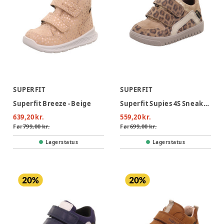
SUPERFIT
SUPERFIT
Superfit Breeze - Beige
Superfit Supies 4S Sneaker - Leopard
639,20 kr.
559,20 kr.
Før
799,00 kr.
Før
699,00 kr.
Lagerstatus
Lagerstatus