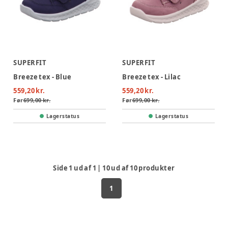
SUPERFIT
SUPERFIT
Breeze tex - Blue
Breeze tex - Lilac
559,20 kr.
559,20 kr.
Før
699,00 kr.
Før
699,00 kr.
Lagerstatus
Lagerstatus
Side
1
ud af
1
|
10
ud af
10
produkter
1