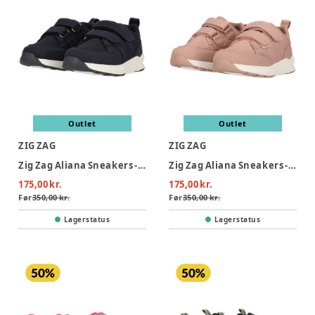
Outlet
Outlet
ZIG ZAG
ZIG ZAG
Zig Zag Aliana Sneakers - Baritone Blue
Zig Zag Aliana Sneakers - Woodrose
175,00 kr.
175,00 kr.
Før
350,00 kr.
Før
350,00 kr.
Lagerstatus
Lagerstatus