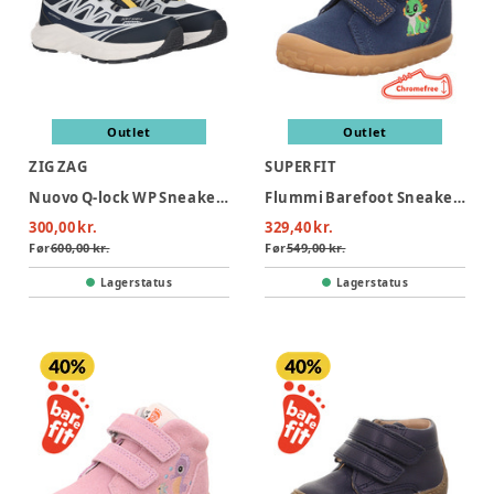
Outlet
Outlet
ZIG ZAG
SUPERFIT
Nuovo Q-lock WP Sneakers - Navy
Flummi Barefoot Sneaker - Blå
300,00 kr.
329,40 kr.
Før
600,00 kr.
Før
549,00 kr.
Lagerstatus
Lagerstatus