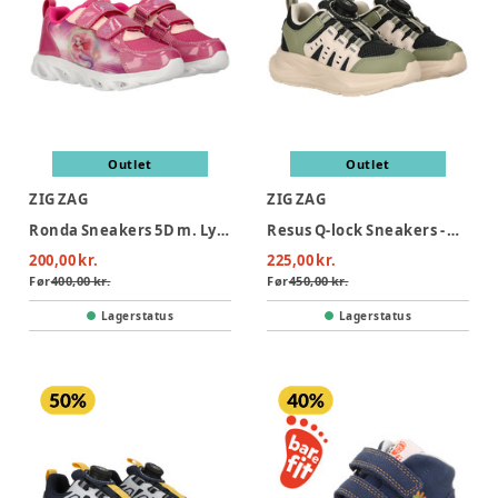
Outlet
Outlet
ZIG ZAG
ZIG ZAG
Ronda Sneakers 5D m. Lys - Pink Peacock
Resus Q-lock Sneakers - Green Gables
200,00 kr.
225,00 kr.
Før
400,00 kr.
Før
450,00 kr.
Lagerstatus
Lagerstatus