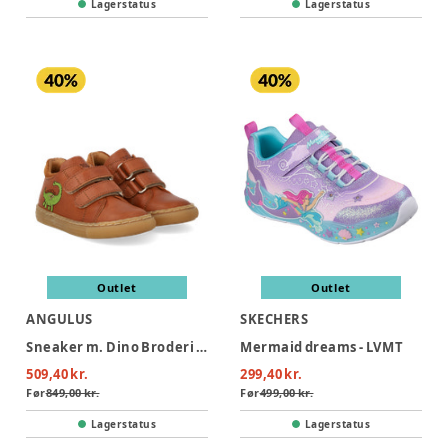
Lagerstatus
Lagerstatus
Outlet
Outlet
ANGULUS
SKECHERS
Sneaker m. Dino Broderi - Cognac/Cognac
Mermaid dreams - LVMT
509,40 kr.
299,40 kr.
Før
849,00 kr.
Før
499,00 kr.
Lagerstatus
Lagerstatus