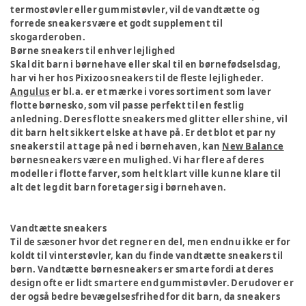
termostøvler eller gummistøvler, vil de vandtætte og
forrede sneakers være et godt supplement til
skogarderoben.
Børne sneakers til enhver lejlighed
Skal dit barn i børnehave eller skal til en børnefødselsdag,
har vi her hos Pixizoo sneakers til de fleste lejligheder.
Angulus
er bl.a. er et mærke i vores sortiment som laver
flotte børnesko, som vil passe perfekt til en festlig
anledning. Deres flotte sneakers med glitter eller shine, vil
dit barn helt sikkert elske at have på. Er det blot et par ny
sneakers til at tage på ned i børnehaven, kan
New Balance
børnesneakers være en mulighed. Vi har flere af deres
modeller i flotte farver, som helt klart ville kunne klare til
alt det leg dit barn foretager sig i børnehaven.
Vandtætte sneakers
Til de sæsoner hvor det regner en del, men endnu ikke er for
koldt til vinterstøvler, kan du finde vandtætte sneakers til
børn. Vandtætte børnesneakers er smarte fordi at deres
design ofte er lidt smartere end gummistøvler. Derudover er
der også bedre bevægelsesfrihed for dit barn, da sneakers