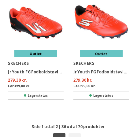
Outlet
Outlet
SKECHERS
SKECHERS
Jr Youth FG Fodboldstøvler - RDBK
Jr Youth FG Fodboldstøvler - Red
279,30 kr.
279,30 kr.
Før
399,00 kr.
Før
399,00 kr.
Lagerstatus
Lagerstatus
Side
1
ud af
2
|
36
ud af
70
produkter