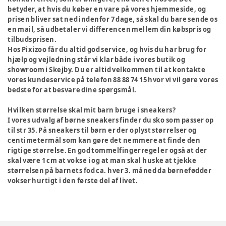
betyder, at hvis du køber en vare på vores hjemmeside, og
prisen bliver sat ned indenfor 7 dage, så skal du bare sende os
en mail, så udbetaler vi differencen mellem din købspris og
tilbudsprisen.
Hos Pixizoo får du altid god service, og hvis du har brug for
hjælp og vejledning står vi klar både i vores butik og
showroom i Skejby. Du er altid velkommen til at kontakte
vores kundeservice på telefon 88 88 74 15 hvor vi vil gøre vores
bedste for at besvare dine spørgsmål.
Hvilken størrelse skal mit barn bruge i sneakers?
I vores udvalg af børne sneakers finder du sko som passer op
til str 35. På sneakers til børn er der oplyst størrelser og
centimetermål som kan gøre det nemmere at finde den
rigtige størrelse. En god tommelfingerregel er også at der
skal være 1 cm at vokse i og at man skal huske at tjekke
størrelsen på barnets fod ca. hver 3. måned da børnefødder
vokser hurtigt i den første del af livet.