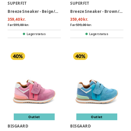
SUPERFIT
SUPERFIT
Breeze Sneaker - Beige/Gul
Breeze Sneaker - Brown/Yellow
359,40 kr.
359,40 kr.
Før
599,00 kr.
Før
599,00 kr.
Lagerstatus
Lagerstatus
Outlet
Outlet
BISGAARD
BISGAARD