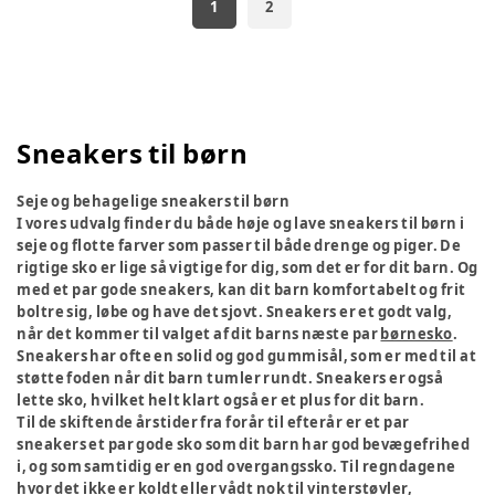
1
2
Sneakers til børn
Seje og behagelige sneakers til børn
I vores udvalg finder du både høje og lave sneakers til børn i
seje og flotte farver som passer til både drenge og piger. De
rigtige sko er lige så vigtige for dig, som det er for dit barn. Og
med et par gode sneakers, kan dit barn komfortabelt og frit
boltre sig, løbe og have det sjovt. Sneakers er et godt valg,
når det kommer til valget af dit barns næste par
børnesko
.
Sneakers har ofte en solid og god gummisål, som er med til at
støtte foden når dit barn tumler rundt. Sneakers er også
lette sko, hvilket helt klart også er et plus for dit barn.
Til de skiftende årstider fra forår til efterår er et par
sneakers et par gode sko som dit barn har god bevægefrihed
i, og som samtidig er en god overgangssko. Til regndagene
hvor det ikke er koldt eller vådt nok til vinterstøvler,