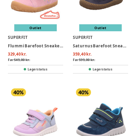
Outlet
Outlet
SUPERFIT
SUPERFIT
Flummi Barefoot Sneaker - Pink
Saturnus Barefoot Sneaker - Blå
329,40 kr.
359,40 kr.
Før
549,00 kr.
Før
599,00 kr.
Lagerstatus
Lagerstatus