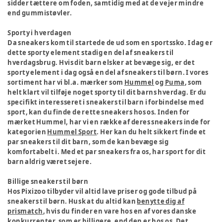
sidder tættere om foden, samtidig med at de vejer mindre
end gummistøvler.
Sporty i hverdagen
Da sneakers kom til startede de ud som en sportssko. I dag er
dette sporty element stadig en del af sneakers til
hverdagsbrug. Hvis dit barn elsker at bevæge sig, er det
sporty element i dag også en del af sneakers til børn. I vores
sortiment har vi bl.a. mærker som
Hummel
og
Puma
, som
helt klart vil tilføje noget sporty til dit barns hverdag. Er du
specifikt interesseret i sneakers til barn i forbindelse med
sport, kan du finde de rette sneakers hos os. Inden for
mærket Hummel, har vi en række af deres sneakers inde for
kategorien
Hummel Sport
. Her kan du helt sikkert finde et
par sneakers til dit barn, som de kan bevæge sig
komfortabelt i. Med et par sneakers fra os, har sport for dit
barn aldrig været sejere.
Billige sneakers til børn
Hos Pixizoo tilbyder vil altid lave priser og gode tilbud på
sneakers til børn. Husk at du altid kan
benytte dig af
prismatch
, hvis du finder en vare hos en af vores danske
konkurrenter, som er billigere, end den er hos os. Det