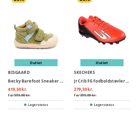
Outlet
Outlet
BISGAARD
SKECHERS
Becky Barefoot Sneaker - Sage
Jr Crib FG Fodboldstøvler - Red
419,30 kr.
279,30 kr.
Før
599,00 kr.
Før
399,00 kr.
Lagerstatus
Lagerstatus