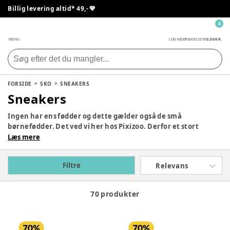
Billig levering altid* 49,- 💙
0
0,00 KR.
MENU
LOG IND
ØNSKELISTE
FORSIDE
SKO
SNEAKERS
Sneakers
Ingen har ens fødder og dette gælder også de små
børnefødder. Det ved vi her hos Pixizoo. Derfor et stort
udvalg af seje og flotte sneakers. Dyk ned i vores udvalg og
Læs mere
find de sneakers der både passer til dit barn fodform og
falder i din smag.
Filtre
Relevans
70 produkter