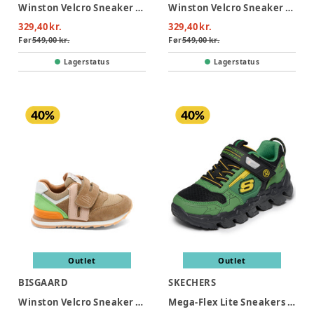
Winston Velcro Sneaker - Violet
Winston Velcro Sneaker - Sky
329,40 kr.
329,40 kr.
Før
549,00 kr.
Før
549,00 kr.
Lagerstatus
Lagerstatus
Outlet
Outlet
BISGAARD
SKECHERS
Winston Velcro Sneaker - Earth
Mega-Flex Lite Sneakers - Gray