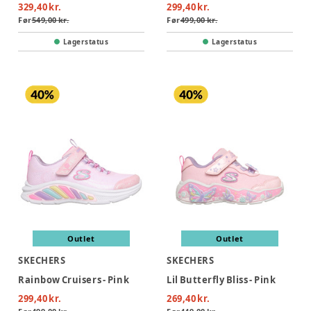
329,40 kr.
299,40 kr.
Før
549,00 kr.
Før
499,00 kr.
Lagerstatus
Lagerstatus
Outlet
Outlet
SKECHERS
SKECHERS
Rainbow Cruisers - Pink
Lil Butterfly Bliss - Pink
299,40 kr.
269,40 kr.