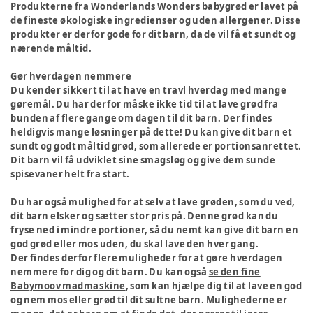
Produkterne fra Wonderlands Wonders babygrød er lavet på
de fineste økologiske ingredienser og uden allergener. Disse
produkter er derfor gode for dit barn, da de vil få et sundt og
nærende måltid.
Gør hverdagen nemmere
Du kender sikkert til at have en travl hverdag med mange
gøremål. Du har derfor måske ikke tid til at lave grød fra
bunden af flere gange om dagen til dit barn. Der findes
heldigvis mange løsninger på dette! Du kan give dit barn et
sundt og godt måltid grød, som allerede er portionsanrettet.
Dit barn vil få udviklet sine smagsløg og give dem sunde
spisevaner helt fra start.
Du har også mulighed for at selv at lave grøden, som du ved,
dit barn elsker og sætter stor pris på. Denne grød kan du
fryse ned i mindre portioner, så du nemt kan give dit barn en
god grød eller mos uden, du skal lave den hver gang.
Der findes derfor flere muligheder for at gøre hverdagen
nemmere for dig og dit barn. Du kan også
se den fine
Babymoov madmaskine
, som kan hjælpe dig til at lave en god
og nem mos eller grød til dit sultne barn. Mulighederne er