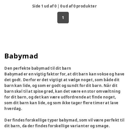
Side
1
ud af
0
|
0
ud af
0
produkter
1
Babymad
Den perfekte babymad til dit barn
Babymad er en vigtig faktor for, at dit barn kan vokse og have
det godt. Derfor er det vigtigt at vælge noget, som både dit
barn kan lide, og som er godt og sundt for dit barn. Når dit
barn skal til at spise grød, kan det være en stor omvæltning
for dit barn, og det kan være udfordrende at finde noget,
som dit barn kan lide, og som ikke tager flere timer at lave
hverdag.
Der findes forskellige typer babymad, som vil være perfekt til
dit barn, da der findes forskellige varianter og smage.