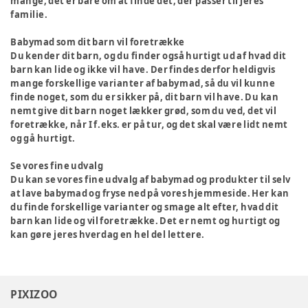
mange, det er bare om at finde det, der passer til jeres
familie.
Babymad som dit barn vil foretrække
Du kender dit barn, og du finder også hurtigt ud af hvad dit
barn kan lide og ikke vil have. Der findes derfor heldigvis
mange forskellige varianter af babymad, så du vil kunne
finde noget, som du er sikker på, dit barn vil have. Du kan
nemt give dit barn noget lækker grød, som du ved, det vil
foretrække, når I f.eks. er på tur, og det skal være lidt nemt
og gå hurtigt.
Se vores fine udvalg
Du kan se vores fine udvalg af babymad og produkter til selv
at lave babymad og fryse ned på vores hjemmeside. Her kan
du finde forskellige varianter og smage alt efter, hvad dit
barn kan lide og vil foretrække. Det er nemt og hurtigt og
kan gøre jeres hverdag en hel del lettere.
PIXIZOO