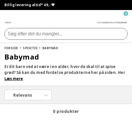
Billig levering altid* 49,- 💙
0
0,00 KR.
MENU
LOG IND
ØNSKELISTE
FORSIDE
SPISETID
BABYMAD
Babymad
Er dit barn ved at være i en alder, hvor de skal til at spise
grød? Så kan du med fordel se produkterne her på siden. Her
er der et udvalg af forskellige typer og varianter af babymad.
Læs mere
Du har også mulighed for selv at lave grøden til dit barn og
fryse det ned i de rette portioner.
Relevans
0 produkter