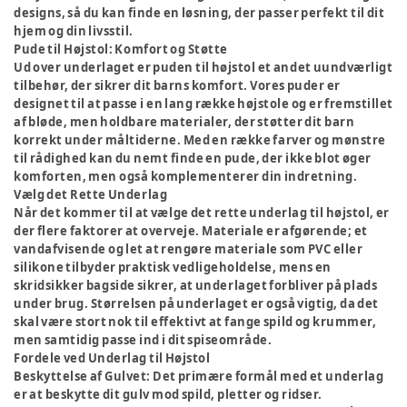
designs, så du kan finde en løsning, der passer perfekt til dit
hjem og din livsstil.
Pude til Højstol: Komfort og Støtte
Ud over underlaget er puden til højstol et andet uundværligt
tilbehør, der sikrer dit barns komfort. Vores puder er
designet til at passe i en lang række højstole og er fremstillet
af bløde, men holdbare materialer, der støtter dit barn
korrekt under måltiderne. Med en række farver og mønstre
til rådighed kan du nemt finde en pude, der ikke blot øger
komforten, men også komplementerer din indretning.
Vælg det Rette Underlag
Når det kommer til at vælge det rette underlag til højstol, er
der flere faktorer at overveje. Materiale er afgørende; et
vandafvisende og let at rengøre materiale som PVC eller
silikone tilbyder praktisk vedligeholdelse, mens en
skridsikker bagside sikrer, at underlaget forbliver på plads
under brug. Størrelsen på underlaget er også vigtig, da det
skal være stort nok til effektivt at fange spild og krummer,
men samtidig passe ind i dit spiseområde.
Fordele ved Underlag til Højstol
Beskyttelse af Gulvet:
Det primære formål med et underlag
er at beskytte dit gulv mod spild, pletter og ridser.