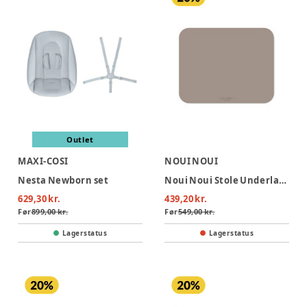
Outlet
MAXI-COSI
NOUI NOUI
Nesta Newborn set
Noui Noui Stole Underlag - Brun
629,30 kr.
439,20 kr.
Før
899,00 kr.
Før
549,00 kr.
Lagerstatus
Lagerstatus