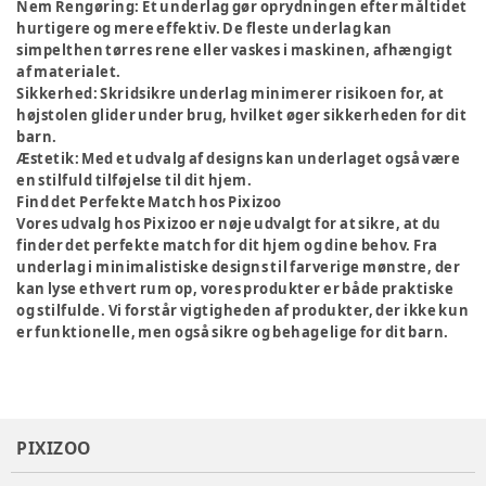
Nem Rengøring:
Et underlag gør oprydningen efter måltidet
hurtigere og mere effektiv. De fleste underlag kan
simpelthen tørres rene eller vaskes i maskinen, afhængigt
af materialet.
Sikkerhed:
Skridsikre underlag minimerer risikoen for, at
højstolen glider under brug, hvilket øger sikkerheden for dit
barn.
Æstetik:
Med et udvalg af designs kan underlaget også være
en stilfuld tilføjelse til dit hjem.
Find det Perfekte Match hos Pixizoo
Vores udvalg hos Pixizoo er nøje udvalgt for at sikre, at du
finder det perfekte match for dit hjem og dine behov. Fra
underlag i minimalistiske designs til farverige mønstre, der
kan lyse ethvert rum op, vores produkter er både praktiske
og stilfulde. Vi forstår vigtigheden af produkter, der ikke kun
er funktionelle, men også sikre og behagelige for dit barn.
PIXIZOO