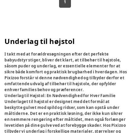
1
Underlag til højstol
I takt med at forældresøgningen efter det perfekte
babyudstyr stiger, bliver det klart, at tilbehør til højstole,
såsom puder og underlag, er essentielle elementer for at
sikre både komfort og praktisk brugbarhed i hverdagen. Hos
Pixizoo forstår vi denne nødvendighed og tilbyder derfor et
omfattende udvalg af tilbehør til højstole, der opfylder
enhver families behov og præferencer.
Underlag til Højstol: En Nødvendighed for Hver Familie
Underlaget til højstol er designet med det formål at
beskytte gulvet mod spild og ridser, som kan opstå under
måltiderne. Det er en praktisk løsning, der ikke kun sikrer
en nemmere rengøring efter måltidet, men også forlænger
levetiden på dine gulve ved at forebygge skader. Hos Pixizoo
tilbyder vi underlag i forskellige materialer, størrelser og