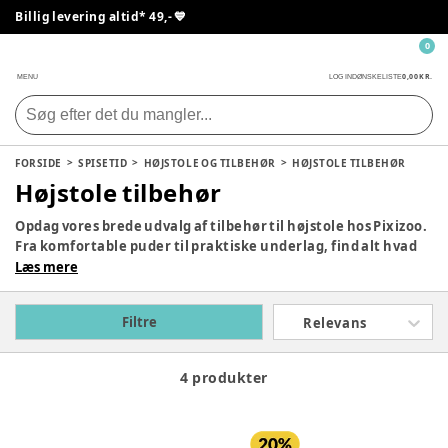
Billig levering altid* 49,- 💙
0
0,00 KR.
MENU
LOG IND
ØNSKELISTE
FORSIDE
SPISETID
HØJSTOLE OG TILBEHØR
HØJSTOLE TILBEHØR
Højstole tilbehør
Opdag vores brede udvalg af tilbehør til højstole hos Pixizoo.
Fra komfortable puder til praktiske underlag, find alt hvad
du behøver for at sikre dit barns komfort og beskytte dit
Læs mere
gulv. Shop nu for kvalitet og stil.
Filtre
Relevans
4 produkter