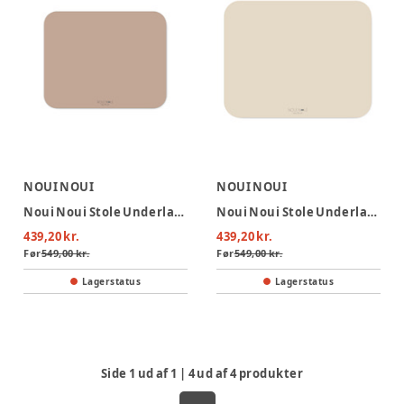
NOUI NOUI
NOUI NOUI
Noui Noui Stole Underlag - Rose
Noui Noui Stole Underlag - Nude
439,20 kr.
439,20 kr.
Før
549,00 kr.
Før
549,00 kr.
Lagerstatus
Lagerstatus
Side
1
ud af
1
|
4
ud af
4
produkter