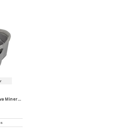
r
Højstol til bord, Malva Mineral grå
us