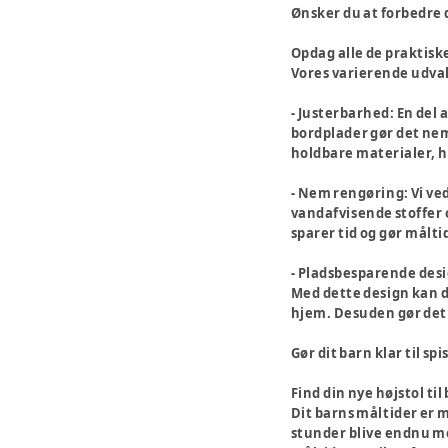
Ønsker du at forbedre
Opdag alle de praktiske
Vores varierende udval
- Justerbarhed:
En del a
bordplader gør det nemt
holdbare materialer, hv
- Nem rengøring:
Vi ve
vandafvisende stoffer o
sparer tid og gør målti
- Pladsbesparende desi
Med dette design kan d
hjem. Desuden gør det 
Gør dit barn klar til s
Find din nye højstol til
Dit barns måltider er m
stunder blive endnu me