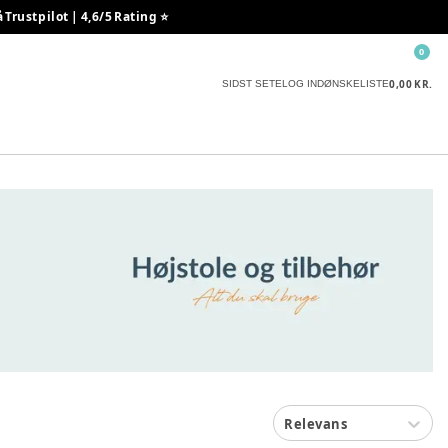
rustpilot | 4,6/5 Rating ⭐️
0
0,00 KR.
SIDST SETE
LOG IND
ØNSKELISTE
Relevans