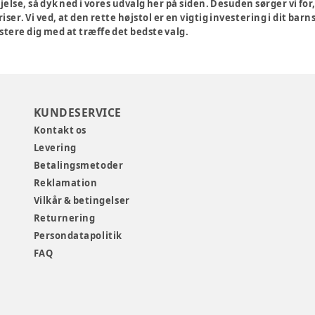
else, så dyk ned i vores udvalg her på siden. Desuden sørger vi for,
er. Vi ved, at den rette højstol er en vigtig investering i dit ba
ssistere dig med at træffe det bedste valg.
KUNDESERVICE
Kontakt os
Levering
Betalingsmetoder
Reklamation
Vilkår & betingelser
Returnering
Persondatapolitik
FAQ