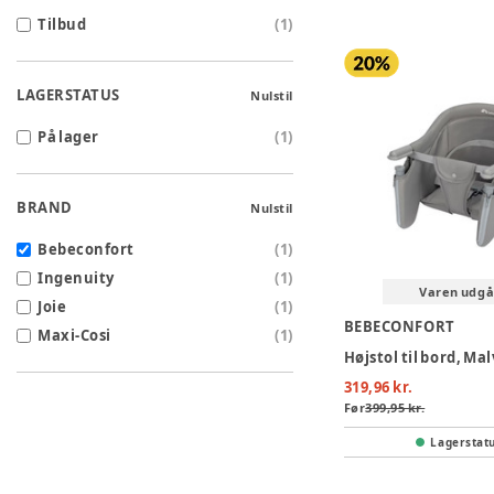
Tilbud
(
1
)
LAGERSTATUS
Nulstil
På lager
(
1
)
BRAND
Nulstil
Bebeconfort
(
1
)
Ingenuity
(
1
)
Varen udgå
Joie
(
1
)
BEBECONFORT
Maxi-Cosi
(
1
)
319,96 kr.
Før
399,95 kr.
Lagerstat