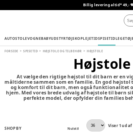
Billig levering altid* 49,- 
AUTOSTOLE
VOGNE
BABYUDSTYR
TØJ
SKO
PLEJETID
SPISETID
LEGETØJ
FORSIDE
SPISETID
HØJSTOLE OG TILBEHØR
HØJSTOLE
Højstole
At vælge den rigtige højstol til dit barn er en vi
måltiderne sammen som en familie. En god højstol t
og komfort til dit barn, men også funktionalitet og 
hjem. Med vores brede udvalg af højstole til børn si
perfekte model, der opfylder din families b
Viser
1
ud af
SHOP BY
Nulstil