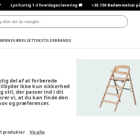

Lyn hurtig 1-3 hverdages levering 🚚
+30.700 Bedømmelser på T
BØRNEVÆRELSET
TEKSTILER
BRANDS
gtig del af at forberede
ilbyder ikke kun sikkerhed
stil, der passer ind i dit
krer vi, at du kan finde den
ehov og præferencer.
1
produkter
Vis alle