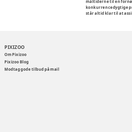
måltiderne til en fornøj
konkurrencedygtige pris
står altid klar til at a
PIXIZOO
Om Pixizoo
Pixizoo Blog
Modtag gode tilbud på mail