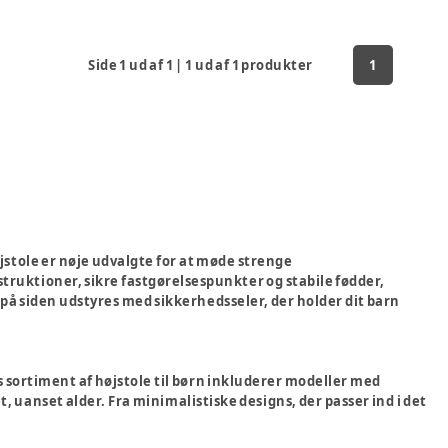
Side
1
ud af
1
|
1
ud af
1
produkter
1
øjstole er nøje udvalgte for at møde strenge
truktioner, sikre fastgørelsespunkter og stabile fødder,
 på siden udstyres med sikkerhedsseler, der holder dit barn
s sortiment af højstole til børn inkluderer modeller med
, uanset alder. Fra minimalistiske designs, der passer ind i det