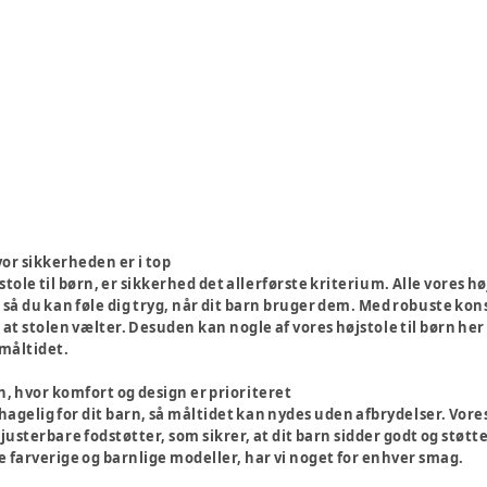
hvor sikkerheden er i top
tole til børn, er sikkerhed det allerførste kriterium. Alle vores h
så du kan føle dig tryg, når dit barn bruger dem. Med robuste kons
at stolen vælter. Desuden kan nogle af vores højstole til børn her
 måltidet.
rn, hvor komfort og design er prioriteret
hagelig for dit barn, så måltidet kan nydes uden afbrydelser. Vore
sterbare fodstøtter, som sikrer, at dit barn sidder godt og støttet
 farverige og barnlige modeller, har vi noget for enhver smag.