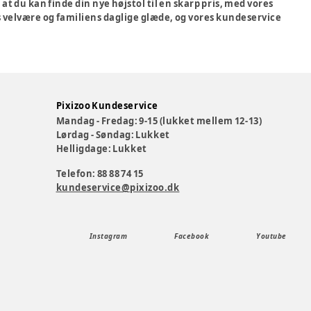
 at du kan finde din nye højstol til en skarp pris, med vores
rns velvære og familiens daglige glæde, og vores kundeservice
Pixizoo Kundeservice
Mandag - Fredag: 9-15 (lukket mellem 12-13)
Lørdag - Søndag: Lukket
Helligdage: Lukket
Telefon: 88 88 74 15
kundeservice@pixizoo.dk
Instagram
Facebook
Youtube