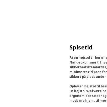
Spisetid
Få en højstol til børn 
Når det kommer til højs
sikkerhedsstandarder, 
minimeres risikoen for 
sikkert på plads under
Oplev en højstol til bø
En højstol skal være be
ergonomiske sæder og ju
moderne hjem, til mere