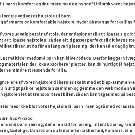
 dit barns komfort endnu mere med en hynde?
Udforsk vores højst
 fordele ved vores højstole til børn
g af smarte og komfortable højstole, byder på mange forskellige 
f vores udvalg består af stole, der er designet til at tilpasse sig d
 at tilpasse højstolen, så den altid passer perfekt til dit barns st
ilket sikrer, at du får en langvarig løsning, der kan tåle daglig br
d, at måltider med små børn kan blive rodede. Derfor lægger vi væg
g materialer, der ikke absorberer pletter, kan du hurtigt få højs
derne mindre stressende for alle.
gn:
Flere af vores højstole til børn er skabt med et klap-sammen- 
u hurtigt pakke højstolen sammen og gemme den væk mod en væg, bag
højstolen let at transportere i bilen, så den kan tages med på be
pisetid med ikke blot vores højstole til børn, men også med vores sto
 børn hos Pixizoo
ere end bare næring; det er en tid for læring, interaktion og famili
re glædelige. Uanset om du leder efter sikkerhed, komfort, eller e