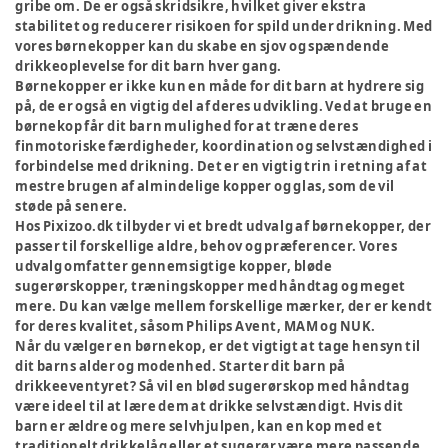
gribe om. De er også skridsikre, hvilket giver ekstra
stabilitet og reducerer risikoen for spild under drikning. Med
vores børnekopper kan du skabe en sjov og spændende
drikkeoplevelse for dit barn hver gang.
Børnekopper er ikke kun en måde for dit barn at hydrere sig
på, de er også en vigtig del af deres udvikling. Ved at bruge en
børnekop får dit barn mulighed for at træne deres
finmotoriske færdigheder, koordination og selvstændighed i
forbindelse med drikning. Det er en vigtig trin i retning af at
mestre brugen af almindelige kopper og glas, som de vil
støde på senere.
Hos Pixizoo.dk tilbyder vi et bredt udvalg af børnekopper, der
passer til forskellige aldre, behov og præferencer. Vores
udvalg omfatter gennemsigtige kopper, bløde
sugerørskopper, træningskopper med håndtag og meget
mere. Du kan vælge mellem forskellige mærker, der er kendt
for deres kvalitet, såsom Philips Avent, MAM og NUK.
Når du vælger en børnekop, er det vigtigt at tage hensyn til
dit barns alder og modenhed. Starter dit barn på
drikkeeventyret? Så vil en blød sugerørskop med håndtag
være ideel til at lære dem at drikke selvstændigt. Hvis dit
barn er ældre og mere selvhjulpen, kan en kop med et
traditionelt drikkelåg eller et sugerør være mere passende.