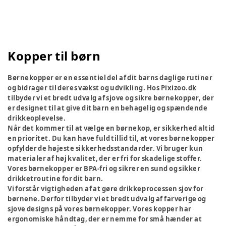
Kopper til børn
Børnekopper er en essentiel del af dit barns daglige rutiner
og bidrager til deres vækst og udvikling. Hos Pixizoo.dk
tilbyder vi et bredt udvalg af sjove og sikre børnekopper, der
er designet til at give dit barn en behagelig og spændende
drikkeoplevelse.
Når det kommer til at vælge en børnekop, er sikkerhed altid
en prioritet. Du kan have fuld tillid til, at vores børnekopper
opfylder de højeste sikkerhedsstandarder. Vi bruger kun
materialer af høj kvalitet, der er fri for skadelige stoffer.
Vores børnekopper er BPA-fri og sikrer en sund og sikker
drikketroutine for dit barn.
Vi forstår vigtigheden af at gøre drikkeprocessen sjov for
børnene. Derfor tilbyder vi et bredt udvalg af farverige og
sjove designs på vores børnekopper. Vores kopper har
ergonomiske håndtag, der er nemme for små hænder at