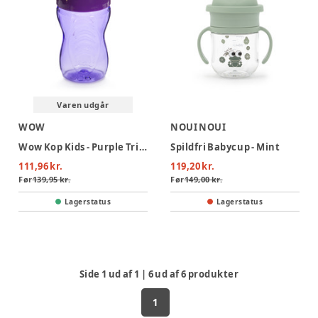
Varen udgår
WOW
NOUI NOUI
Wow Kop Kids - Purple Tritan
Spildfri Babycup - Mint
111,96 kr.
119,20 kr.
Før
139,95 kr.
Før
149,00 kr.
Lagerstatus
Lagerstatus
Side
1
ud af
1
|
6
ud af
6
produkter
1