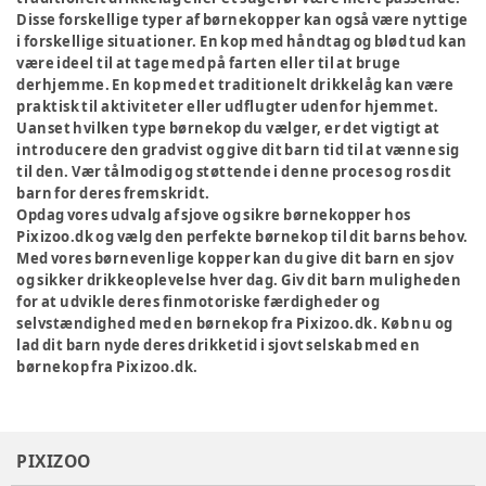
Disse forskellige typer af børnekopper kan også være nyttige
i forskellige situationer. En kop med håndtag og blød tud kan
være ideel til at tage med på farten eller til at bruge
derhjemme. En kop med et traditionelt drikkelåg kan være
praktisk til aktiviteter eller udflugter udenfor hjemmet.
Uanset hvilken type børnekop du vælger, er det vigtigt at
introducere den gradvist og give dit barn tid til at vænne sig
til den. Vær tålmodig og støttende i denne proces og ros dit
barn for deres fremskridt.
Opdag vores udvalg af sjove og sikre børnekopper hos
Pixizoo.dk og vælg den perfekte børnekop til dit barns behov.
Med vores børnevenlige kopper kan du give dit barn en sjov
og sikker drikkeoplevelse hver dag. Giv dit barn muligheden
for at udvikle deres finmotoriske færdigheder og
selvstændighed med en børnekop fra Pixizoo.dk. Køb nu og
lad dit barn nyde deres drikketid i sjovt selskab med en
børnekop fra Pixizoo.dk.
PIXIZOO