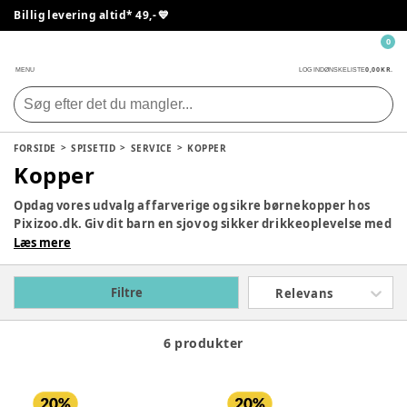
Billig levering altid* 49,- 💙
0
0,00 KR.
MENU
LOG IND
ØNSKELISTE
FORSIDE
SPISETID
SERVICE
KOPPER
Kopper
Opdag vores udvalg af farverige og sikre børnekopper hos
Pixizoo.dk. Giv dit barn en sjov og sikker drikkeoplevelse med
vores børnevenlige kopper.
Læs mere
Filtre
Relevans
6 produkter