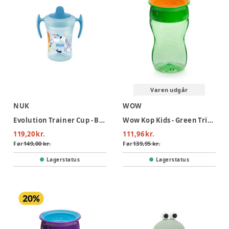
Varen udgår
NUK
WOW
Evolution Trainer Cup - Blue
Wow Kop Kids - Green Tritan
119,20 kr.
111,96 kr.
Før
149,00 kr.
Før
139,95 kr.
Lagerstatus
Lagerstatus