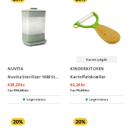
Varen udgår
NUVITA
KINDERKITCHEN
Nuvita Sterilizer 1088 SteriDry 2-in-1 - Sage Green
Kartoffelskræller
639,20 kr.
63,20 kr.
Før
799,00 kr.
Før
79,00 kr.
Lagerstatus
Lagerstatus