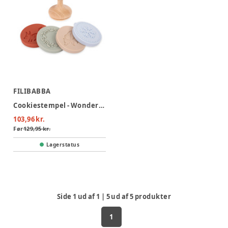
FILIBABBA
Cookiestempel - Wonderful Winter
103,96 kr.
Før
129,95 kr.
Lagerstatus
Side
1
ud af
1
|
5
ud af
5
produkter
1