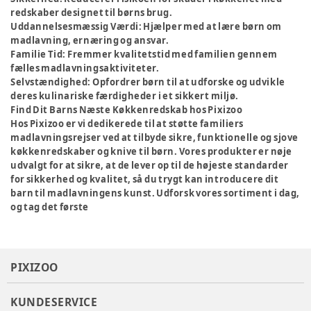
redskaber designet til børns brug.
Uddannelsesmæssig Værdi:
Hjælper med at lære børn om
madlavning, ernæring og ansvar.
Familie Tid:
Fremmer kvalitetstid med familien gennem
fælles madlavningsaktiviteter.
Selvstændighed:
Opfordrer børn til at udforske og udvikle
deres kulinariske færdigheder i et sikkert miljø.
Find Dit Barns Næste Køkkenredskab hos Pixizoo
Hos Pixizoo er vi dedikerede til at støtte familiers
madlavningsrejser ved at tilbyde sikre, funktionelle og sjove
køkkenredskaber og knive til børn. Vores produkter er nøje
udvalgt for at sikre, at de lever op til de højeste standarder
for sikkerhed og kvalitet, så du trygt kan introducere dit
barn til madlavningens kunst. Udforsk vores sortiment i dag,
og tag det første
PIXIZOO
KUNDESERVICE