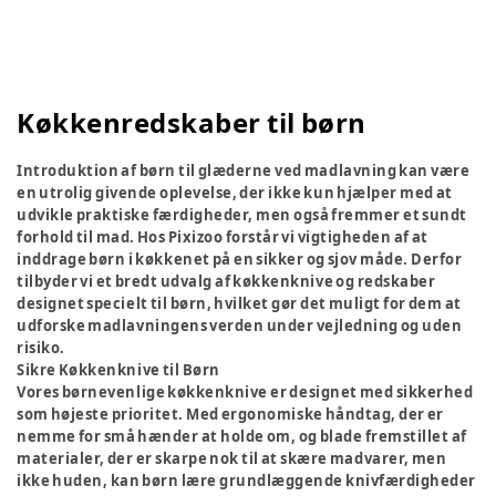
Køkkenredskaber til børn
Introduktion af børn til glæderne ved madlavning kan være
en utrolig givende oplevelse, der ikke kun hjælper med at
udvikle praktiske færdigheder, men også fremmer et sundt
forhold til mad. Hos Pixizoo forstår vi vigtigheden af at
inddrage børn i køkkenet på en sikker og sjov måde. Derfor
tilbyder vi et bredt udvalg af køkkenknive og redskaber
designet specielt til børn, hvilket gør det muligt for dem at
udforske madlavningens verden under vejledning og uden
risiko.
Sikre Køkkenknive til Børn
Vores børnevenlige køkkenknive er designet med sikkerhed
som højeste prioritet. Med ergonomiske håndtag, der er
nemme for små hænder at holde om, og blade fremstillet af
materialer, der er skarpe nok til at skære madvarer, men
ikke huden, kan børn lære grundlæggende knivfærdigheder