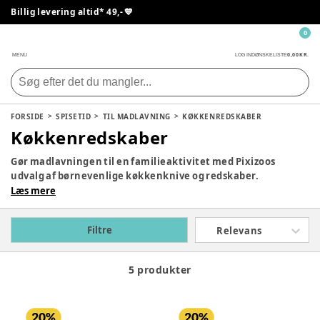
Billig levering altid* 49,- 💙
0
0,00 KR.
MENU
LOG IND
ØNSKELISTE
FORSIDE
SPISETID
TIL MADLAVNING
KØKKENREDSKABER
Køkkenredskaber
Gør madlavningen til en familieaktivitet med Pixizoos
udvalg af børnevenlige køkkenknive og redskaber.
Sikkerhed og sjov går hånd i hånd for at inspirere unge
Læs mere
kokke. Shop sikre køkkenredskaber nu!
Filtre
Relevans
5 produkter