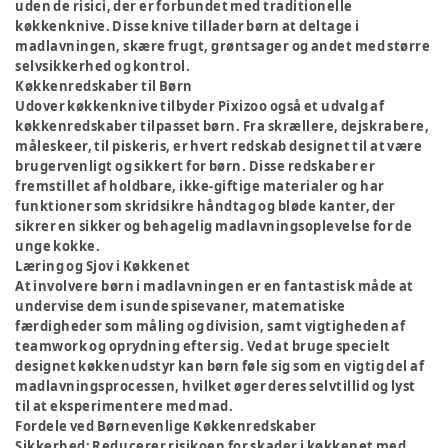
uden de risici, der er forbundet med traditionelle
køkkenknive. Disse knive tillader børn at deltage i
madlavningen, skære frugt, grøntsager og andet med større
selvsikkerhed og kontrol.
Køkkenredskaber til Børn
Udover køkkenknive tilbyder Pixizoo også et udvalg af
køkkenredskaber tilpasset børn. Fra skrællere, dejskrabere,
måleskeer, til piskeris, er hvert redskab designet til at være
brugervenligt og sikkert for børn. Disse redskaber er
fremstillet af holdbare, ikke-giftige materialer og har
funktioner som skridsikre håndtag og bløde kanter, der
sikrer en sikker og behagelig madlavningsoplevelse for de
unge kokke.
Læring og Sjov i Køkkenet
At involvere børn i madlavningen er en fantastisk måde at
undervise dem i sunde spisevaner, matematiske
færdigheder som måling og division, samt vigtigheden af
teamwork og oprydning efter sig. Ved at bruge specielt
designet køkkenudstyr kan børn føle sig som en vigtig del af
madlavningsprocessen, hvilket øger deres selvtillid og lyst
til at eksperimentere med mad.
Fordele ved Børnevenlige Køkkenredskaber
Sikkerhed:
Reducerer risikoen for skader i køkkenet med