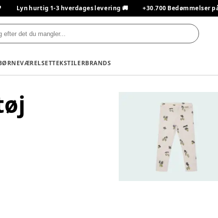

Lyn hurtig 1-3 hverdages levering 🚚
+30.700 Bedømmelser på T
BØRNEVÆRELSET
TEKSTILER
BRANDS
tøj