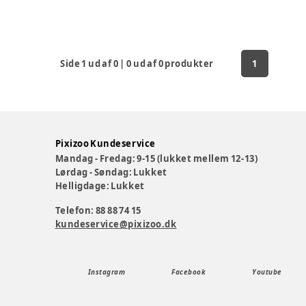
Side
1
ud af
0
|
0
ud af
0
produkter
1
Pixizoo Kundeservice
Mandag - Fredag: 9-15 (lukket mellem 12-13)
Lørdag - Søndag: Lukket
Helligdage: Lukket
Telefon: 88 88 74 15
kundeservice@pixizoo.dk
Instagram
Facebook
Youtube