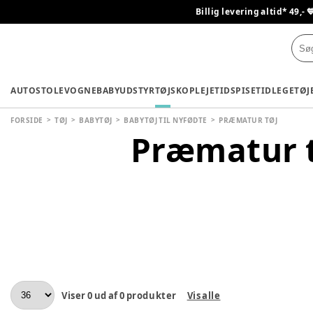
Billig levering altid* 49,- 
AUTOSTOLE
VOGNE
BABYUDSTYR
TØJ
SKO
PLEJETID
SPISETID
LEGETØJ
FORSIDE
TØJ
BABYTØJ
BABYTØJ TIL NYFØDTE
PRÆMATUR TØJ
Præmatur 
Viser
0
ud af
0
produkter
Vis alle