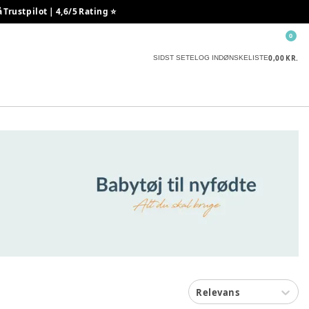
rustpilot | 4,6/5 Rating ⭐️
0
0,00 KR.
SIDST SETE
LOG IND
ØNSKELISTE
Relevans