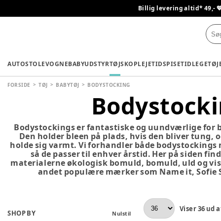
Billig levering altid* 49,- 
AUTOSTOLE
VOGNE
BABYUDSTYR
TØJ
SKO
PLEJETID
SPISETID
LEGETØJ
FORSIDE
TØJ
BABYTØJ
BODYSTOCKING
Bodystock
Bodystockings er fantastiske og uundværlige for 
Den holder bleen på plads, hvis den bliver tung, 
holde sig varmt. Vi forhandler både bodystockings
så de passer til enhver årstid. Her på siden fi
materialerne økologisk bomuld, bomuld, uld og vis
andet populære mærker som Name it, Sofie 
Viser
36
ud a
SHOP BY
Nulstil