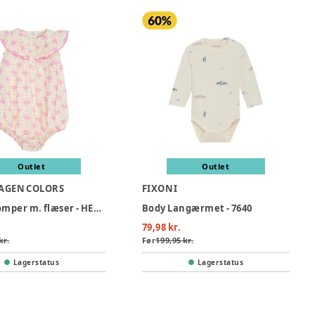
Outlet
Outlet
AGEN COLORS
FIXONI
Hjerte romper m. flæser - HEART AOP
Body Langærmet - 7640
79,98 kr.
kr.
Før
199,95 kr.
Lagerstatus
Lagerstatus