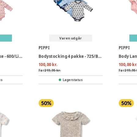
Varen udgår
PIPPI
PIPPI
Bodystocking 4 pakke - 600/Lilac
Bodystocking 4 pakke - 725/Blue
100,00 kr.
100,00 kr
Før
219,95 kr.
Før
219,95 
us
Lagerstatus