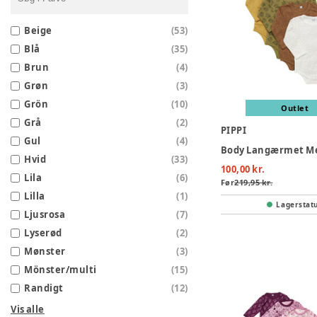
Beige
(
53
)
Blå
(
35
)
Brun
(
4
)
Grøn
(
3
)
Grön
(
10
)
Outlet
Grå
(
2
)
PIPPI
Gul
(
4
)
Hvid
(
33
)
100,00 kr.
Lila
(
6
)
Før
219,95 kr.
Lilla
(
1
)
Lagerstat
Ljusrosa
(
7
)
Lyserød
(
2
)
Mønster
(
3
)
Mönster/multi
(
15
)
Randigt
(
12
)
Vis alle