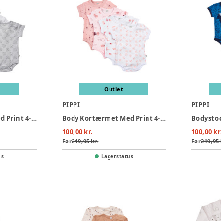
Outlet
PIPPI
PIPPI
Body Kortærmet Med Print 4-Pak - 190
Body Kortærmet Med Print 4-Pak - 501
Bodystoc
100,00 kr.
100,00 kr
Før
219,95 kr.
Før
219,95 
us
Lagerstatus