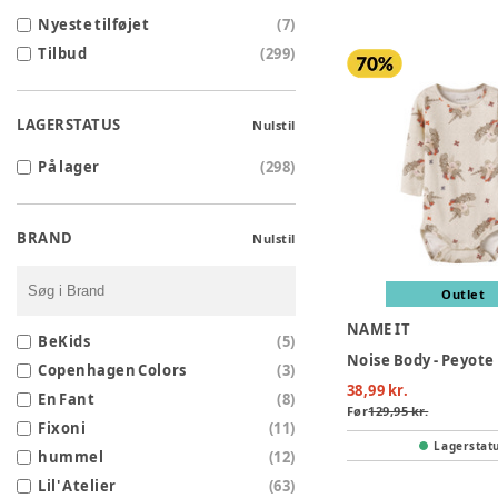
Nyeste tilføjet
(
7
)
Tilbud
(
299
)
LAGERSTATUS
Nulstil
På lager
(
298
)
BRAND
Nulstil
Outlet
NAME IT
BeKids
(
5
)
Noise Body - Peyot
Copenhagen Colors
(
3
)
38,99 kr.
En Fant
(
8
)
Før
129,95 kr.
Fixoni
(
11
)
Lagerstat
hummel
(
12
)
Lil' Atelier
(
63
)