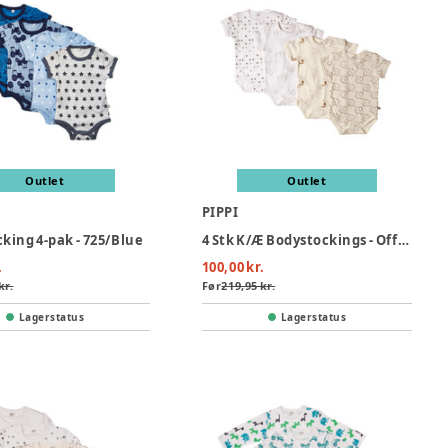
Outlet
Outlet
PIPPI
king 4-pak - 725/Blue
4 Stk K/Æ Bodystockings - Offwhite 200
.
100,00 kr.
kr.
Før
219,95 kr.
Lagerstatus
Lagerstatus