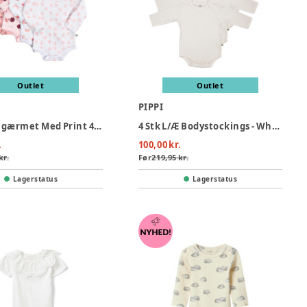
Outlet
Outlet
PIPPI
Body Langærmet Med Print 4-Pak - 501
4 Stk L/Æ Bodystockings - White 100
.
100,00 kr.
kr.
Før
219,95 kr.
Lagerstatus
Lagerstatus