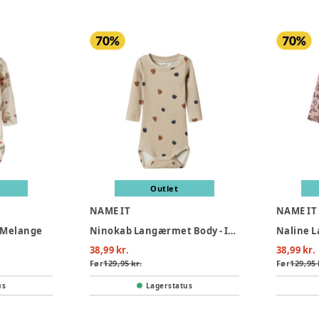
Outlet
NAME IT
NAME IT
e Melange
Ninokab Langærmet Body - Island Fossil
38,99 kr.
38,99 kr.
Før
129,95 kr.
Før
129,95 
us
Lagerstatus