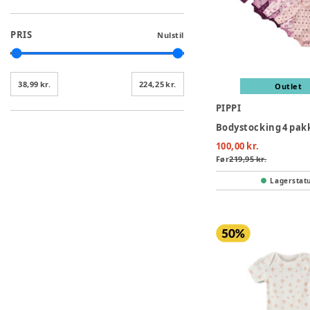
PRIS
Nulstil
38,99 kr.
224,25 kr.
Outlet
PIPPI
100,00 kr.
Før
219,95 kr.
Lagerstat