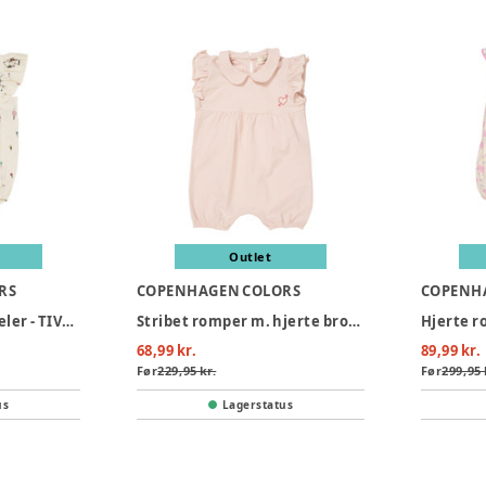
Outlet
RS
COPENHAGEN COLORS
COPENH
Printet romper m. seler - TIVOLI
Stribet romper m. hjerte broderi - DUSTY ROSE
68,99 kr.
89,99 kr.
Før
229,95 kr.
Før
299,95 
us
Lagerstatus