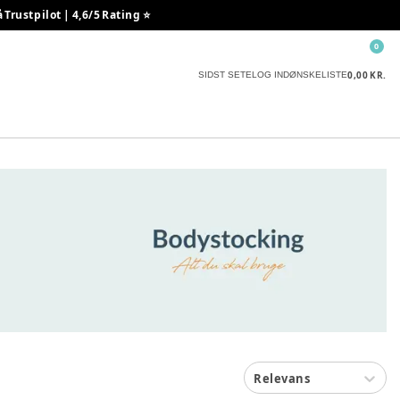
rustpilot | 4,6/5 Rating ⭐️
0
0,00 KR.
SIDST SETE
LOG IND
ØNSKELISTE
Relevans