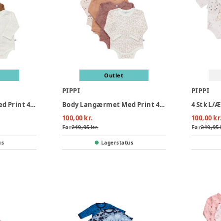
Outlet
PIPPI
PIPPI
Body Langærmet Med Print 4-Pak - 384
Body Langærmet Med Print 4-Pak - 433
100,00 kr.
100,00 kr
Før
219,95 kr.
Før
219,95 
us
Lagerstatus