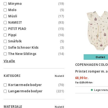
Minymo
(
19
)
Molo
(
5
)
Müsli
(
17
)
NAME IT
(
93
)
PETIT PIAO
(
15
)
Pippi
(
16
)
Småfolk
(
5
)
Sofie Schnoor Kids
(
3
)
The New Siblings
(
14
)
Outlet
Vis alle
COPENHAGEN COLO
KATEGORI
Nulstil
68,99 kr.
Før
229,95 kr.
Kortærmede bodyer
(
70
)
Lagerstat
Langærmede bodyer
(
221
)
MATERIALE
Nulstil