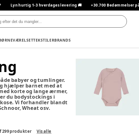

Lyn hurtig 1-3 hverdages levering 🚚
+30.700 Bedømmelser på T
BØRNEVÆRELSET
TEKSTILER
BRANDS
ing
både babyer og tumlinger.
og hjælper barnet med at
 med korte og lange ærmer,
nder du bodystockings i
kose. Vi forhandler blandt
Schnoor, Wheat osv.
f
299
produkter
Vis alle