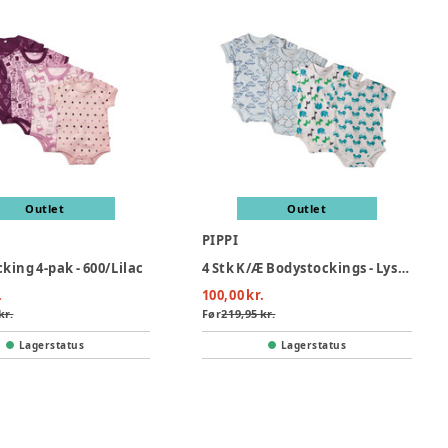
Outlet
Outlet
PIPPI
king 4-pak - 600/Lilac
4 Stk K/Æ Bodystockings - Lyseblå 700
.
100,00 kr.
kr.
Før
219,95 kr.
Lagerstatus
Lagerstatus