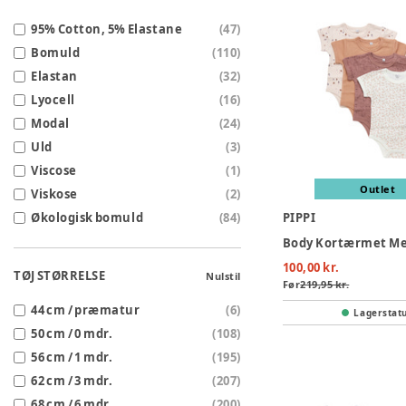
95% Cotton, 5% Elastane
(
47
)
Bomuld
(
110
)
Elastan
(
32
)
Lyocell
(
16
)
Modal
(
24
)
Uld
(
3
)
Viscose
(
1
)
Outlet
Viskose
(
2
)
Økologisk bomuld
(
84
)
PIPPI
100,00 kr.
TØJ STØRRELSE
Nulstil
Før
219,95 kr.
44 cm / præmatur
(
6
)
Lagerstat
50 cm / 0 mdr.
(
108
)
56 cm / 1 mdr.
(
195
)
62 cm / 3 mdr.
(
207
)
68 cm / 6 mdr.
(
200
)