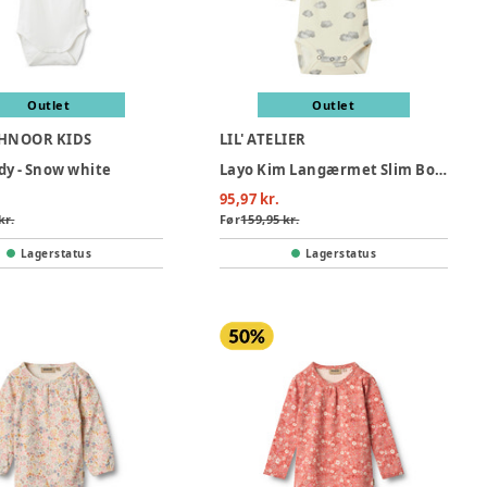
Outlet
Outlet
CHNOOR KIDS
LIL' ATELIER
dy - Snow white
Layo Kim Langærmet Slim Body - TURTLEDOVE
95,97 kr.
kr.
Før
159,95 kr.
Lagerstatus
Lagerstatus