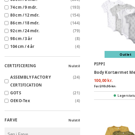
74 cm / 9 mdr.
(
193
)
80 cm / 12 mdr.
(
154
)
86 cm / 18 mdr.
(
144
)
92 cm / 24 mdr.
(
79
)
98 cm / 3 år
(
8
)
104 cm / 4 år
(
4
)
Outlet
PIPPI
CERTIFICERING
Nulstil
ASSEMBLY FACTORY
(
24
)
100,00 kr.
CERTIFICATION
Før
219,95 kr.
GOTS
(
21
)
Lagerstat
OEKO-Tex
(
4
)
FARVE
Nulstil