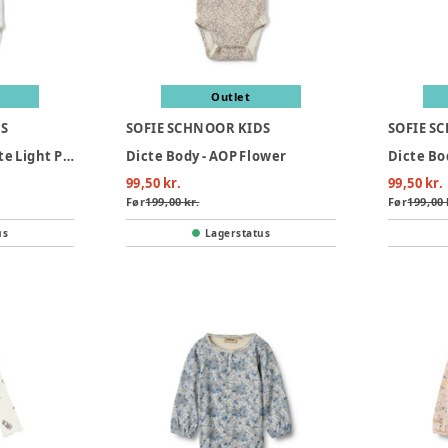
Outlet
DS
SOFIE SCHNOOR KIDS
SOFIE S
Dicte Body - Off White Light Pink
Dicte Body - AOP Flower
Dicte Bo
99,50 kr.
99,50 kr.
Før
199,00 kr.
Før
199,00 
us
Lagerstatus