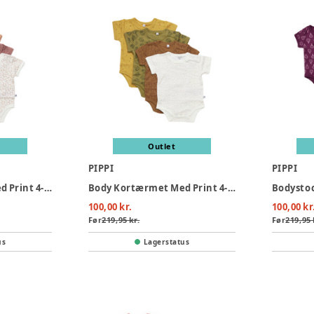
Outlet
PIPPI
PIPPI
Body Kortærmet Med Print 4-Pak - 433
Body Kortærmet Med Print 4-Pak - 384
Bodystoc
100,00 kr.
100,00 kr
Før
219,95 kr.
Før
219,95 
us
Lagerstatus