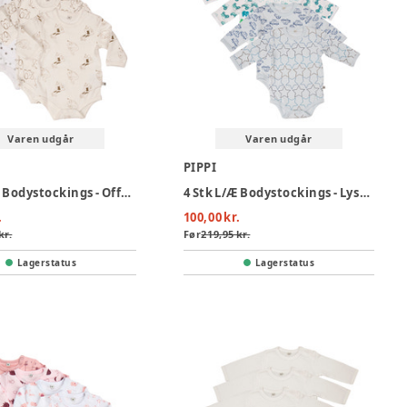
Varen udgår
Varen udgår
PIPPI
4 Stk L/Æ Bodystockings - Offwhite 200
4 Stk L/Æ Bodystockings - Lyseblå 700
.
100,00 kr.
kr.
Før
219,95 kr.
Lagerstatus
Lagerstatus