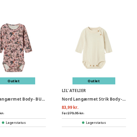
Outlet
Outlet
LIL' ATELIER
Naline Langærmet Body - BURNISHED
Nord Langærmet Strik Body - Turtledove
83,99 kr.
kr.
Før
279,95 kr.
Lagerstatus
Lagerstatus