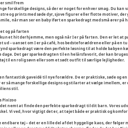
ger smil frem
ge forskellige designs, så der er noget for enhver smag. Du kan væl
re og prints med søde dyr, sjove figurer eller flotte motiver, der g
 smile, når man ser en baby iført en sparkedragt med små ører på 
et og på farten
kun et hit derhjemme, men også når I er på farten. Den er let at pa
t ud – uanset om I er på café, hos bedsteforældrene eller på en t
d sparkedragt være den perfekte løsning til at holde babyen køl
de dage. Det gør sparkedragten til en helårsfavorit, der kan bruges 
til en rolig søvn eller som et sødt outfit til særlige lejligheder.
en fantastisk gaveidé til nye forældre. De er praktiske, søde og e
er er så mange forskellige designs og stilarter at vælge imellem, er 
liens stil.
s Pixizoo
t det nemt at finde den perfekte sparkedragt til dit barn. Vores udv
skel. Vi ved, hvor vigtigt det er, at tøjet både er praktisk og komf
end bare tøj – det er en lille del af det hyggelige kaos, der følg