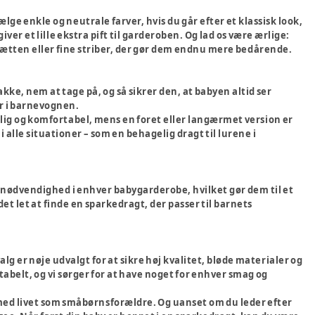
ge enkle og neutrale farver, hvis du går efter et klassisk look,
iver et lille ekstra pift til garderoben. Og lad os være ærlige:
hætten eller fine striber, der gør dem endnu mere bedårende.
kke, nem at tage på, og så sikrer den, at babyen altid ser
ur i barnevognen.
ig og komfortabel, mens en foret eller langærmet version er
i alle situationer – som en behagelig dragt til lurene i
n nødvendighed i enhver babygarderobe, hvilket gør dem til et
det let at finde en sparkedragt, der passer til barnets
alg er nøje udvalgt for at sikre høj kvalitet, bløde materialer og
ortabelt, og vi sørger for at have noget for enhver smag og
er med livet som småbørnsforældre. Og uanset om du leder efter