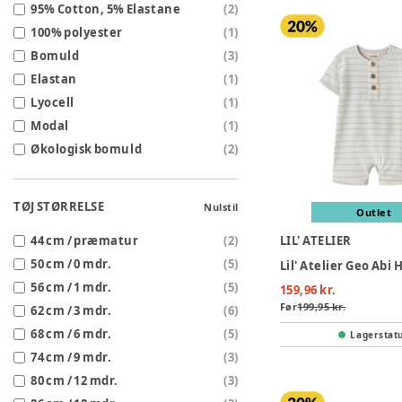
95% Cotton, 5% Elastane
(
2
)
100% polyester
(
1
)
Bomuld
(
3
)
Elastan
(
1
)
Lyocell
(
1
)
Modal
(
1
)
Økologisk bomuld
(
2
)
TØJ STØRRELSE
Nulstil
Outlet
44 cm / præmatur
(
2
)
LIL' ATELIER
50 cm / 0 mdr.
(
5
)
56 cm / 1 mdr.
(
5
)
159,96 kr.
Før
199,95 kr.
62 cm / 3 mdr.
(
6
)
68 cm / 6 mdr.
(
5
)
Lagerstat
74 cm / 9 mdr.
(
3
)
80 cm / 12 mdr.
(
3
)