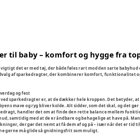
 til baby – komfort og hygge fra top 
r vigtigt det er med tøj, der både føles rart mod den sarte babyhu
udvalg af sparkedragter, der kombinerer komfort, funktionalitet og
hverdag og fest
e ved sparkedragter er, at de dækker hele kroppen. Det betyder, at
byens mave og ryg bliver kolde. Alt sidder, som det skal, og det gør
edragt, handler det om at finde den rette balance mellem funkti
t hud, samtidig med at de er åndbare og behagelige at have på. M
ninger, der gør det nemt at få dem af og på – især når det er tid til b
e gerne må glide så gnidningsfrit som muligt.