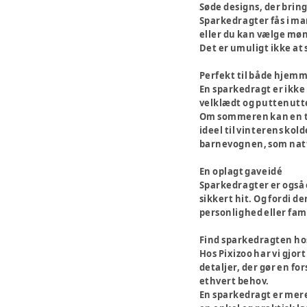
Søde designs, der brin
Sparkedragter fås i man
eller du kan vælge mønst
Det er umuligt ikke at
Perfekt til både hjemm
En sparkedragt er ikke 
velklædt og puttenutte
Om sommeren kan en tyn
ideel til vinterens kol
barnevognen, som nattøj 
En oplagt gaveidé
Sparkedragter er også 
sikkert hit. Og fordi d
personlighed eller fami
Find sparkedragten ho
Hos Pixizoo har vi gjor
detaljer, der gør en for
ethvert behov.
En sparkedragt er mere 