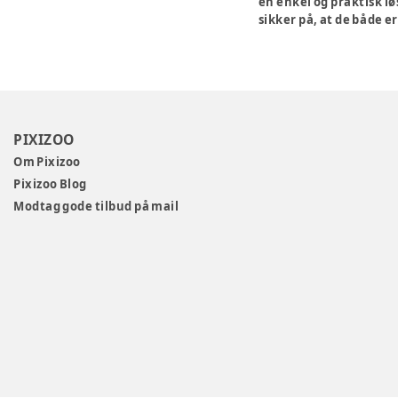
en enkel og praktisk lø
sikker på, at de både er
PIXIZOO
Om Pixizoo
Pixizoo Blog
Modtag gode tilbud på mail