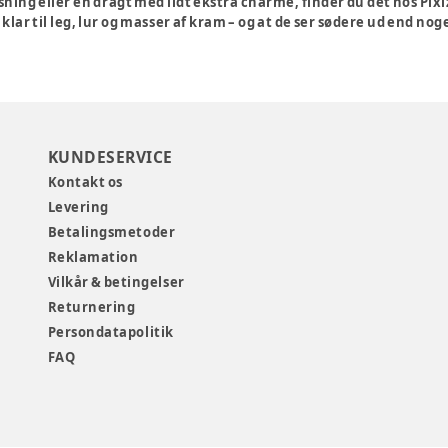
sning eller en dragt med lidt ekstra charme, finder du det hos Pix
 klar til leg, lur og masser af kram – og at de ser sødere ud end nog
KUNDESERVICE
Kontakt os
Levering
Betalingsmetoder
Reklamation
Vilkår & betingelser
Returnering
Persondatapolitik
FAQ