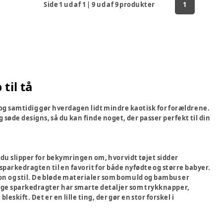
Side
1
ud af
1
|
9
ud af
9
produkter
1
til tå
d og samtidig gør hverdagen lidt mindre kaotisk for forældrene.
 søde designs, så du kan finde noget, der passer perfekt til din
 du slipper for bekymringen om, hvorvidt tøjet sidder
 sparkedragten til en favorit for både nyfødte og større babyer.
on og stil. De bløde materialer som bomuld og bambus er
ange sparkedragter har smarte detaljer som trykknapper,
leskift. Det er en lille ting, der gør en stor forskel i