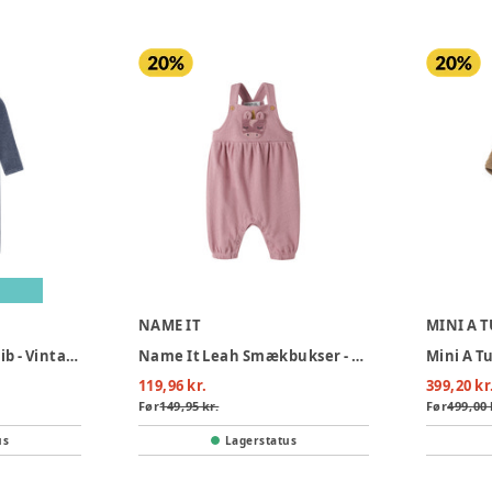
NAME IT
MINI A 
Heldragt Melange Rib - Vintage Indigo Melange
Name It Leah Smækbukser - Lilas
119,96 kr.
399,20 kr
Før
149,95 kr.
Før
499,00 
us
Lagerstatus