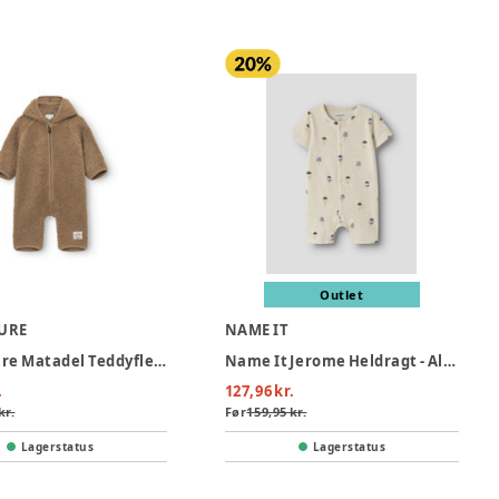
Outlet
TURE
NAME IT
Mini A Ture Matadel Teddyfleece Heldragt - Otter Brown
Name It Jerome Heldragt - Almond Milk
.
127,96 kr.
kr.
Før
159,95 kr.
Lagerstatus
Lagerstatus