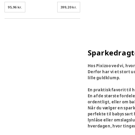
95,96 kr.
399,20 kr.
Sparkedragter
Hos Pixizoo ved vi, hvo
Derfor har vi et stort 
lille guldklump.
En praktisk favorit til 
En af de største fordel
ordentligt, eller om ba
Når du vælger en spark
perfekte til babys sar
lynlåse eller omslagsluk
hverdagen, hvor tingen