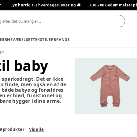

Lyn hurtig 1-3 hverdages levering 🚚
+30.700 Bedømmelser på T
BØRNEVÆRELSET
TEKSTILER
BRANDS
ABY
il baby
n sparkedragt. Det er ikke
 finde, men også en af de
e både babys og forældres
en er blød, funktionel og
r bare hygger i dine arme.
9
produkter
Vis alle