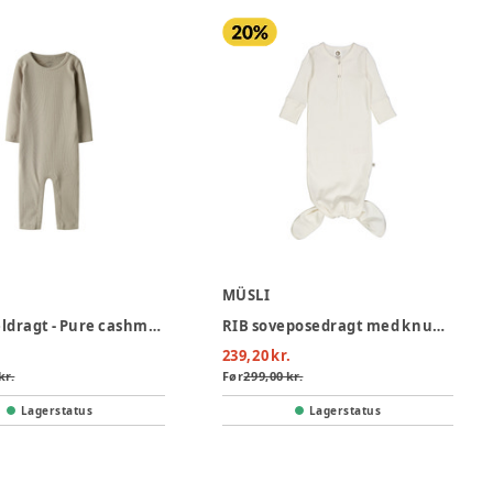
MÜSLI
Nakal heldragt - Pure cashmere
RIB soveposedragt med knude - Balsam cream
239,20 kr.
kr.
Før
299,00 kr.
Lagerstatus
Lagerstatus