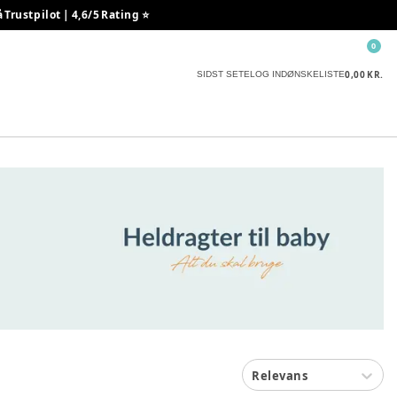
rustpilot | 4,6/5 Rating ⭐️
0
0,00 KR.
SIDST SETE
LOG IND
ØNSKELISTE
Relevans