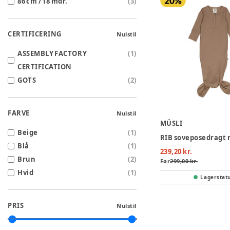
86 cm / 18 mdr.
(
3
)
CERTIFICERING
Nulstil
ASSEMBLY FACTORY
(
1
)
CERTIFICATION
GOTS
(
2
)
FARVE
Nulstil
MÜSLI
Beige
(
1
)
Blå
(
1
)
239,20 kr.
Brun
(
2
)
Før
299,00 kr.
Hvid
(
1
)
Lagerstat
PRIS
Nulstil