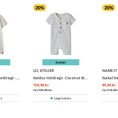
Outlet
LIL' ATELIER
NAME IT
Lil' Atelier Geo Abi Heldragt - Coconut Milk
Haldur Heldragt - Coconut Milk
159,96 kr.
95,96 kr.
Før
199,95 kr.
Før
119,95 
us
Lagerstatus