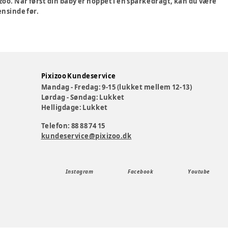
izoo. Når først din baby er hoppet i en sparkedragt, kan du være
ensinde før.
Pixizoo Kundeservice
Mandag - Fredag: 9-15 (lukket mellem 12-13)
Lørdag - Søndag: Lukket
Helligdage: Lukket
Telefon: 88 88 74 15
kundeservice@pixizoo.dk
Instagram
Facebook
Youtube