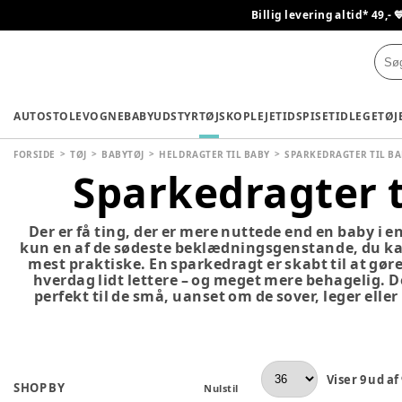
Billig levering altid* 49,- 
AUTOSTOLE
VOGNE
BABYUDSTYR
TØJ
SKO
PLEJETID
SPISETID
LEGETØJ
FORSIDE
TØJ
BABYTØJ
HELDRAGTER TIL BABY
SPARKEDRAGTER TIL B
Sparkedragter t
Der er få ting, der er mere nuttede end en baby i e
kun en af de sødeste beklædningsgenstande, du kan
mest praktiske. En sparkedragt er skabt til at gør
hverdag lidt lettere – og meget mere behagelig. D
perfekt til de små, uanset om de sover, leger elle
Viser
9
ud af
SHOP BY
Nulstil