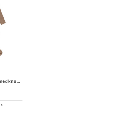
RIB soveposedragt med knude - Walnut
us