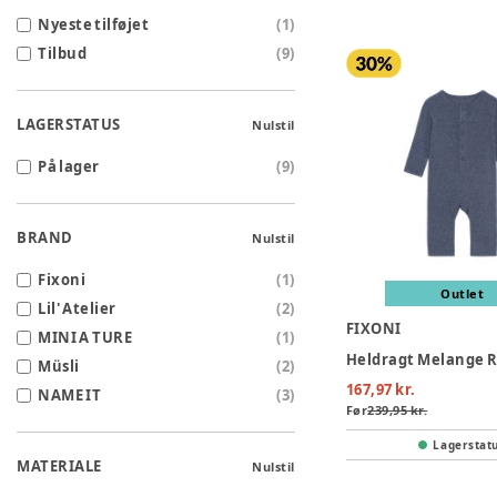
Nyeste tilføjet
(
1
)
Tilbud
(
9
)
LAGERSTATUS
Nulstil
På lager
(
9
)
BRAND
Nulstil
Fixoni
(
1
)
Outlet
Lil' Atelier
(
2
)
FIXONI
MINI A TURE
(
1
)
Müsli
(
2
)
167,97 kr.
NAME IT
(
3
)
Før
239,95 kr.
Lagerstat
MATERIALE
Nulstil