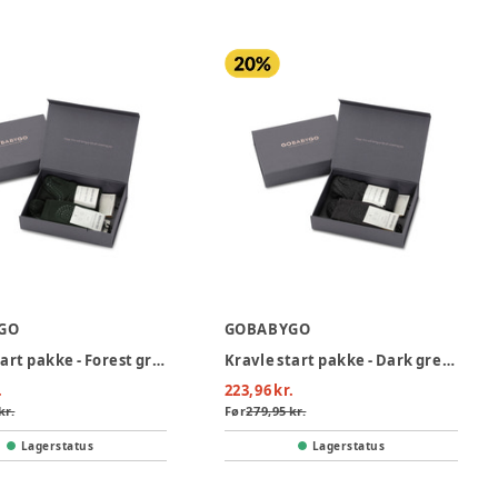
GO
GOBABYGO
Kravle start pakke - Forest green
Kravle start pakke - Dark grey melange
.
223,96 kr.
kr.
Før
279,95 kr.
Lagerstatus
Lagerstatus