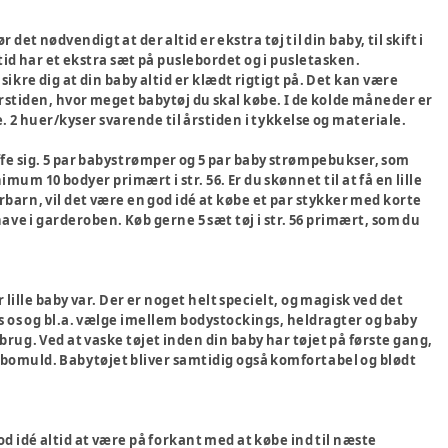
et nødvendigt at der altid er ekstra tøj til din baby, til skift i
tid har et ekstra sæt på puslebordet og i pusletasken.
sikre dig at din baby altid er klædt rigtigt på. Det kan være
årstiden, hvor meget babytøj du skal købe. I de kolde måneder er
. 2 huer/kyser svarende til årstiden i tykkelse og materiale.
kaffe sig. 5 par babystrømper og 5 par baby strømpebukser, som
m 10 bodyer primært i str. 56. Er du skønnet til at få en lille
rbarn, vil det være en god idé at købe et par stykker med korte
ve i garderoben. Køb gerne 5 sæt tøj i str. 56 primært, som du
ille baby var. Der er noget helt specielt, og magisk ved det
os os og bl.a. vælge imellem bodystockings, heldragter og baby
brug. Ved at vaske tøjet inden din baby har tøjet på første gang,
sk bomuld. Babytøjet bliver samtidig også komfortabel og blødt
d idé altid at være på forkant med at købe ind til næste