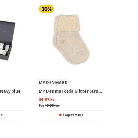
MP DENMARK
 Navy blue
MP Denmark Ida Glitter Strømper - Ecru
34,97 kr.
Før
49,95 kr.
us
Lagerstatus