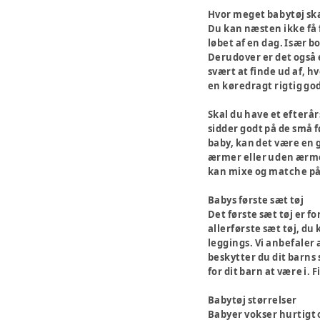
Hvor meget babytøj sk
Du kan næsten ikke få fo
løbet af en dag. Især b
Derudover er det også e
svært at finde ud af, h
en køredragt rigtig god
Skal du have et efterår
sidder godt på de små f
baby, kan det være en g
ærmer eller uden ærmer.
kan mixe og matche på 
Babys første sæt tøj
Det første sæt tøj er f
allerførste sæt tøj, du
leggings. Vi anbefaler 
beskytter du dit barns 
for dit barn at være i.
Babytøj størrelser
Babyer vokser hurtigt o