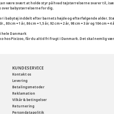
an være svært at holde styr på hvad tøjstørrelserne svarer til, især
k over babystørrelserne for dig.
er i babytøj inddelt efter barnets højde og efterfølgende alder. Stør
., 80 cm = 1 år, 86 cm = 1,5 år, 92 cm = 2 år, 98 cm = 3 år og 104 cm = 4 
j i hele Danmark
o hos Pixizoo, får du altid fri fragt i Danmark. Det skal nemlig være
KUNDESERVICE
Kontakt os
Levering
Betalingsmetoder
Reklamation
Vilkår & betingelser
Returnering
Persondatapolitik