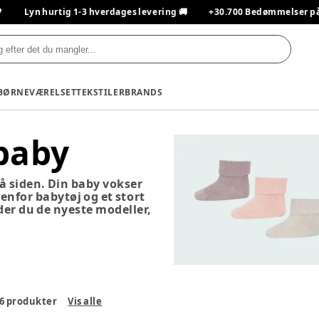

Lyn hurtig 1-3 hverdages levering 🚚
+30.700 Bedømmelser på T
BØRNEVÆRELSET
TEKSTILER
BRANDS
 baby
på siden. Din baby vokser
denfor babytøj og et stort
nder du de nyeste modeller,
6
produkter
Vis alle