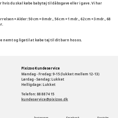
 hvis du skal købe babytøj til dåbsgave eller i gave. Vi har
relsen = Alder: 50 cm = 0 mdr., 56 cm = 1 mdr., 62 cm = 3 mdr., 68
år.
 nemt og ligetil at købe tøj til dit barn hos os.
Pixizoo Kundeservice
Mandag - Fredag: 9-15 (lukket mellem 12-13)
Lørdag - Søndag: Lukket
Helligdage: Lukket
Telefon: 88 88 74 15
kundeservice@pixizoo.dk
Instagram
Facebook
Youtube