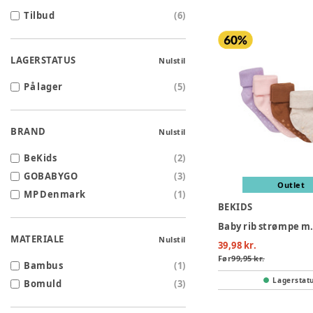
Tilbud
(
6
)
LAGERSTATUS
Nulstil
På lager
(
5
)
BRAND
Nulstil
BeKids
(
2
)
GOBABYGO
(
3
)
Outlet
MP Denmark
(
1
)
BEKIDS
MATERIALE
Nulstil
39,98 kr.
Før
99,95 kr.
Bambus
(
1
)
Lagerstat
Bomuld
(
3
)