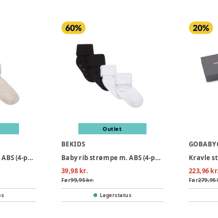
Outlet
BEKIDS
GOBABY
Baby rib strømpe m. ABS (4-pak) - 521
Baby rib strømpe m. ABS (4-pak) - 100
39,98 kr.
223,96 kr
Før
99,95 kr.
Før
279,95 
us
Lagerstatus