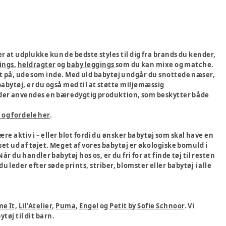
ter at udplukke kun de bedste styles til dig fra brands du kender,
ings
,
heldragter
og
baby leggings
som du kan mixe og matche.
lædt på, ude som inde. Med uld babytøj undgår du snottede næser,
abytøj, er du også med til at støtte miljømæssig
at der anvendes en bæredygtig produktion, som beskytter både
og fordele her
.
re aktiv i – eller blot fordi du ønsker babytøj som skal have en
set ud af tøjet. Meget af vores babytøj er økologiske bomuld i
r du handler babytøj hos os, er du fri for at finde tøj til resten
u leder efter søde prints, striber, blomster eller babytøj i alle
e It
,
Lil’Atelier
,
Puma
,
Engel
og
Petit by Sofie Schnoor
. Vi
tøj til dit barn.