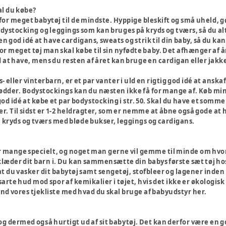
al du købe?
r meget babytøj til de mindste. Hyppige bleskift og små uheld, gør d
odystocking og leggings som kan bruges på kryds og tværs, så du al
n god idé at have cardigans, sweats og strik til din baby, så du kan 
vor meget tøj man skal købe til sin nyfødte baby. Det afhænger af 
 at have, mens du resten af året kan bruge en cardigan eller jakke
s- eller vinterbarn, er et par vanter i uld en rigtig god idé at ans
ødder. Bodystockings kan du næsten ikke få for mange af. Køb minimu
od idé at købe et par bodystocking i str. 50. Skal du have et somme
 Til sidst er 1-2 heldragter, som er nemme at åbne også gode at ha
kryds og tværs med bløde bukser, leggings og cardigans.
or mange specielt, og noget man gerne vil gemme til minde om hvor l
 klæder dit barn i. Du kan sammensætte din babys første sæt tøj h
at du vasker dit babytøj samt sengetøj, stofbleer og lagener inden 
sarte hud mod spor af kemikalier i tøjet, hvis det ikke er økologi
 Find vores tjekliste med hvad du skal bruge af babyudstyr her.
g dermed også hurtigt ud af sit babytøj. Det kan derfor være en go