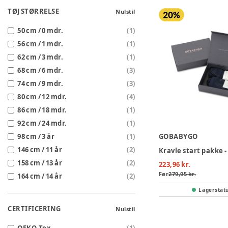
TØJ STØRRELSE
Nulstil
50 cm / 0 mdr.
(
1
)
56 cm / 1 mdr.
(
1
)
62 cm / 3 mdr.
(
1
)
68 cm / 6 mdr.
(
3
)
74 cm / 9 mdr.
(
3
)
80 cm / 12 mdr.
(
4
)
86 cm / 18 mdr.
(
1
)
92 cm / 24 mdr.
(
1
)
98 cm / 3 år
(
1
)
GOBABYGO
146 cm / 11 år
(
2
)
Kravle start pakke -
158 cm / 13 år
(
2
)
223,96 kr.
Før
279,95 kr.
164 cm / 14 år
(
2
)
Lagerstat
CERTIFICERING
Nulstil