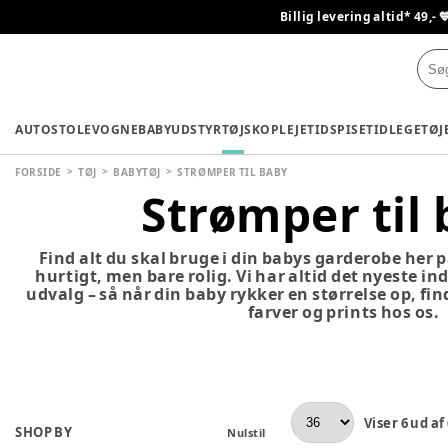
Billig levering altid* 49,- 
AUTOSTOLE
VOGNE
BABYUDSTYR
TØJ
SKO
PLEJETID
SPISETID
LEGETØJ
FORSIDE
TØJ
BABYTØJ
STRØMPER TIL BABY
Strømper til
Find alt du skal bruge i din babys garderobe her 
hurtigt, men bare rolig. Vi har altid det nyeste in
udvalg – så når din baby rykker en størrelse op, fi
farver og prints hos os.
Viser
6
ud af
SHOP BY
Nulstil