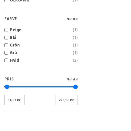
OEKO-Tex
(
1
)
FARVE
Nulstil
Beige
(
1
)
Blå
(
1
)
Grön
(
1
)
Grå
(
1
)
Hvid
(
2
)
PRIS
Nulstil
34,97 kr.
223,96 kr.