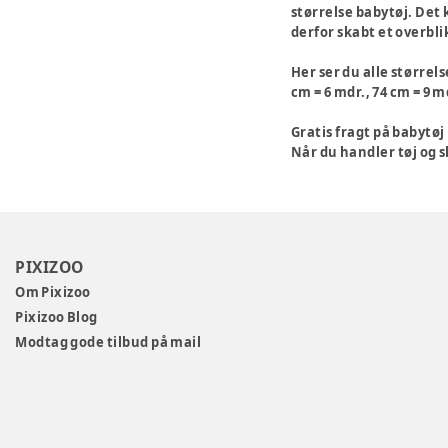
størrelse babytøj. Det k
derfor skabt et overbli
Her ser du alle størrels
cm = 6 mdr., 74 cm = 9 mdr
Gratis fragt på babytø
Når du handler tøj og sk
PIXIZOO
Om Pixizoo
Pixizoo Blog
Modtag gode tilbud på mail