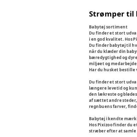
Strømper til
Babytøj sortiment
Du finder et stort udval
i en god kvalitet. Hos P
Du finder babytøj til h
når du klæder din baby 
bæredygtighed og dyrev
miljøet og medarbejde
Har du husket bestille
Du finder et stort udva
længere levetid og kunn
den lækreste og blødeste
af sættet andre steder, 
regnbuens farver, finde
Babytøj i kendte mærk
Hos Pixizoo finder du 
stræber efter at samle b