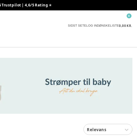
rustpilot | 4,6/5 Rating ⭐️
0
0,00 KR.
SIDST SETE
LOG IND
ØNSKELISTE
Relevans