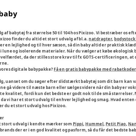
 baby
g af babytøj fra størrelse 50 til 104 hos Pixizoo. Vi bestræber os ef
ixizoo finder du altid et stort udvalg af bl.a.
natdragter
,
bodystock
ver en lejlighed og til hver sæson, så din baby altid er praktisk k
i lune og isolerende materialer. Når du vælger at købe økologisk b
elfærdet, da der stilles store krav til fx GOTS-certificeringen, 
rne.
 vores digitale babypakke?
Få en gratis babypakke med rabatkoder 
lg, uanset om du søger efter slidstærkt babytøj som dit barn kan væ
e gå videre til næste barn eller sælges videre når din baby er vok
 kvalitet, fordi kun det bedste er godt nok til de små størrelser. Nå
da vi har et stort udvalg til enhver lejlighed og smag. Hvad enten d
r du et stort udvalg hos Pixizoo.
er
et stort udvalg i kendte mærker som
Pippi
,
Hummel
,
Petit Piao
,
Nam
rands der er i en god kvalitet og pasform, så du får det bedste baby