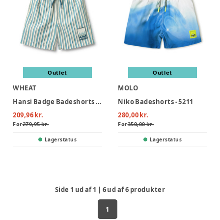
Outlet
Outlet
WHEAT
MOLO
Hansi Badge Badeshorts - Aqua Stripe
Niko Badeshorts - 5211
209,96 kr.
280,00 kr.
Før
279,95 kr.
Før
350,00 kr.
Lagerstatus
Lagerstatus
Side
1
ud af
1
|
6
ud af
6
produkter
1