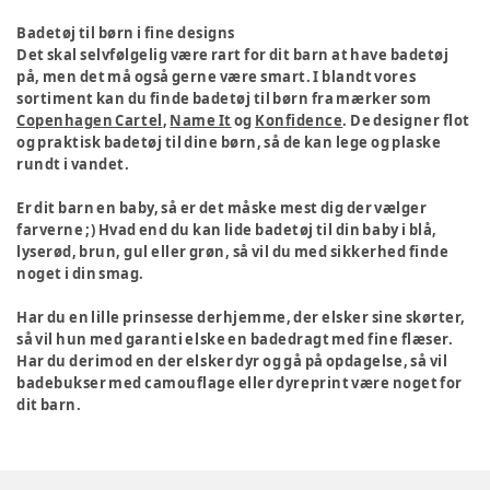
Badetøj til børn i fine designs
Det skal selvfølgelig være rart for dit barn at have badetøj
på, men det må også gerne være smart. I blandt vores
sortiment kan du finde badetøj til børn fra mærker som
Copenhagen Cartel
,
Name It
og
Konfidence
. De designer flot
og praktisk badetøj til dine børn, så de kan lege og plaske
rundt i vandet.
Er dit barn en baby, så er det måske mest dig der vælger
farverne ;) Hvad end du kan lide badetøj til din baby i blå,
lyserød, brun, gul eller grøn, så vil du med sikkerhed finde
noget i din smag.
Har du en lille prinsesse derhjemme, der elsker sine skørter,
så vil hun med garanti elske en badedragt med fine flæser.
Har du derimod en der elsker dyr og gå på opdagelse, så vil
badebukser med camouflage eller dyreprint være noget for
dit barn.