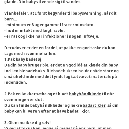
glæde. Din baby vil vende sig til vandet.
Vi anbefaler, at I først begynder til babysvømning, når dit
barn…
- minimum er 8 uger gammel fra terminsdato.
- hud er intakt med lægt navle.
- er rask og ikke har infektioner i nogen luftveje.
Derudover er det en fordel, at pakke en god taske du kan
tage med i svømmehallen.
1.Pak baby badetøj.
Da din baby bruger ble, er det en god idé at klæde din baby
ind i en blebadebuks. Blebadebuksen holder både store og
små uheld inde med det tynde lag tætvævet materiale på
indersiden.
2.Pak en lækker sæbe og et blødt
babyhåndklæde
til når
svømningen er slut.
Du kan finde babyhåndklæder og lækre
badartikler
, så din
baby kan blive ren efter at have badet i klor.
3. Glem nu ikke dig selv!
Vi ved at fokus kan lægge så meget på ens barn, at man