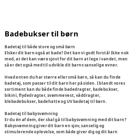
Badebukser til børn
Badetøj til både store og små børn
Elsker dit barn også at bade? Det kan vi godt forstå! Ikke nok
med, at det kan være sjovt for dit barn at lege i vandet, men
så er det også med til udvikle dit barns sanselige evner.
Hvad enten du har større eller små børn, så kan du finde
badetøj, som passer til dit barn her på siden. I blandt vores
sortiment kan du både finde badedragter, badebukser,
bikini, flydedragter, svømmevest, våddragter,
blebadebukser, badehatte og UV badetøj til børn.
Badetøj til babysvømning
Er du én af dem, der skal gå til babysvømning med dit barn?
Babysvømning giver dit barn en sjov, sanselig og
stimulerende oplevelse, som både giver dig og dit barn