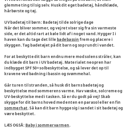
glemme ting til sig selv. Husk dit eget badetøj, håndklæde,
hårbørste og tøj.
UV badetøj til børn: Badetøj til de solrige dage
Når det bliver sommer, og vejret viser sig fra sin varmeste
side, er det altid rart at køle lidt af i noget vand. Hygger I i
haven kan du tage det lille
badebassin
frem og placere i
skyggen. Tag badetøjet på dit barn og sop rundt i vandet.
For at beskytte dit barn endnu mere mod solens stråler, kan
du klæde dit barn i UV badetøj. Materialet neopren har
indbygget SPF 50+ solbeskyttelse, og så lever det op til
kravene ved badning i bassin og svømmehal.
Går turen til stranden, så husk dit barns badetøj og
beskyttelse mod sommerens varme. Hav væske, solcreme og
UV-beskyttelse med i tasken. Så er du godt på vej! Skab
skygge for dit barns hoved med enten en parasol eller en fin
sommerhat
. Så kan dit barn hygge sig i sandet i sit badetøj og
være beskyttet.
LÆS OGSÅ:
Baby i sommervarmen
.