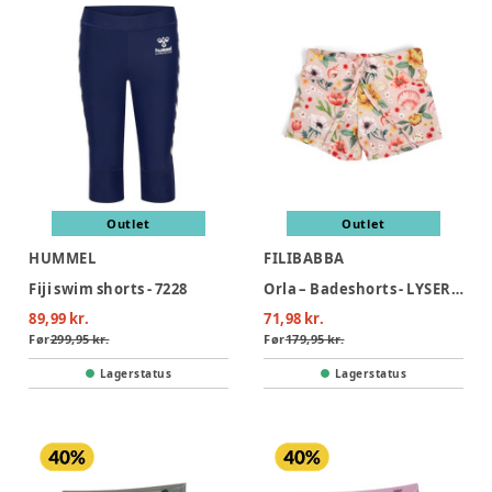
Outlet
Outlet
HUMMEL
FILIBABBA
Fiji swim shorts - 7228
Orla – Badeshorts - LYSERØD
89,99 kr.
71,98 kr.
Før
299,95 kr.
Før
179,95 kr.
Lagerstatus
Lagerstatus