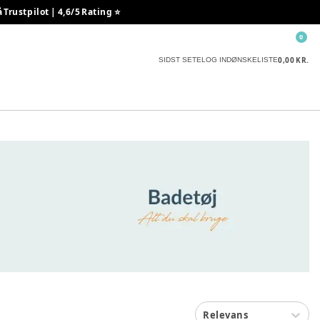
rustpilot | 4,6/5 Rating ⭐️
0
0,00 KR.
SIDST SETE
LOG IND
ØNSKELISTE
Relevans