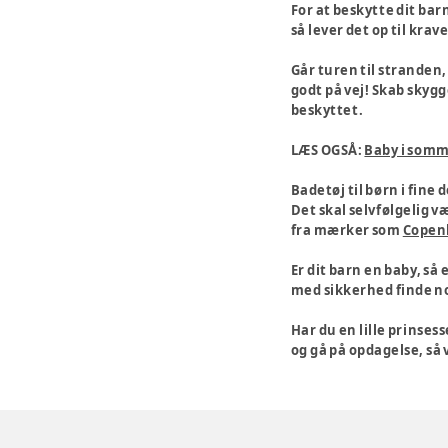
For at beskytte dit ba
så lever det op til kra
Går turen til stranden
godt på vej! Skab skygg
beskyttet.
LÆS OGSÅ:
Baby i som
Badetøj til børn i fine 
Det skal selvfølgelig v
fra mærker som
Copen
Er dit barn en baby, så 
med sikkerhed finde no
Har du en lille prinses
og gå på opdagelse, så