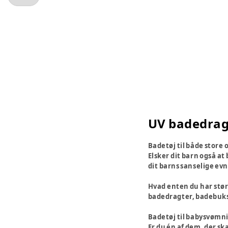
UV badedragt
Badetøj til både store
Elsker dit barn også at
dit barns sanselige evn
Hvad enten du har størr
badedragter, badebukse
Badetøj til babysvømn
Er du én af dem, der sk