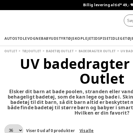
Billig levering altid* 49,- 
AUTOSTOLE
VOGNE
BABYUDSTYR
TØJ
SKO
PLEJETID
SPISETID
LEGETØJ
OUTLET
TØJ OUTLET
BADETØJ OUTLET
BADEDRAGTER OUTLET
UV BAD
UV badedragter 
Outlet
Elsker dit barn at bade poolen, stranden eller van
behageligt badetøj, som de kan lege og bade i. Ski
badetøj til dit barn, så dit barn altid er beskyttet
både finde badetøj til større børn og babyer i smar
Hvilken er din favorit?
Viser
0
ud af
0
produkter
Vis alle