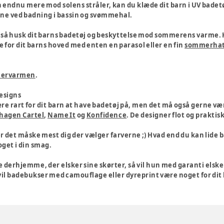
rn endnu mere mod solens stråler, kan du klæde dit barn i UV badet
vene ved badning i bassin og svømmehal.
, så husk dit barns badetøj og beskyttelse mod sommerens varme. 
e for dit barns hoved med enten en parasol eller en fin
sommerha
mervarmen
.
designs
ære rart for dit barn at have badetøj på, men det må også gerne væ
hagen Cartel
,
Name It
og
Konfidence
. De designer flot og praktis
er det måske mest dig der vælger farverne ;) Hvad end du kan lide bade
get i din smag.
se derhjemme, der elsker sine skørter, så vil hun med garanti elsk
 vil badebukser med camouflage eller dyreprint være noget for dit