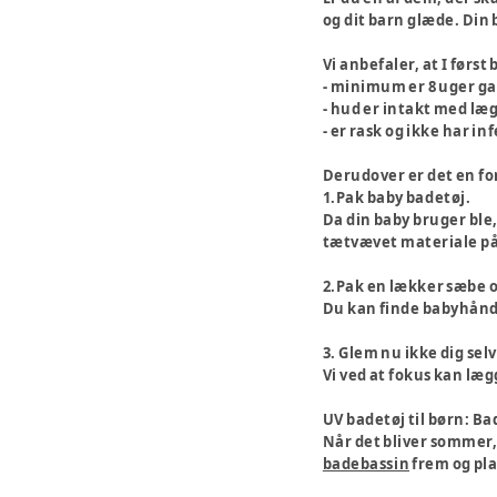
og dit barn glæde. Din b
Vi anbefaler, at I førs
- minimum er 8 uger g
- hud er intakt med læg
- er rask og ikke har in
Derudover er det en fo
1.Pak baby badetøj.
Da din baby bruger ble
tætvævet materiale på
2.Pak en lækker sæbe o
Du kan finde babyhån
3. Glem nu ikke dig selv
Vi ved at fokus kan læg
UV badetøj til børn: Bad
Når det bliver sommer, o
badebassin
frem og pla