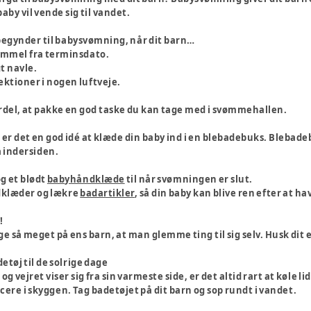
aby vil vende sig til vandet.
t begynder til babysvømning, når dit barn…
ammel fra terminsdato.
t navle.
fektioner i nogen luftveje.
rdel, at pakke en god taske du kan tage med i svømmehallen.
, er det en god idé at klæde din baby ind i en blebadebuks. Bleba
 indersiden.
g et blødt
babyhåndklæde
til når svømningen er slut.
dklæder og lækre
badartikler
, så din baby kan blive ren efter at hav
!
ge så meget på ens barn, at man glemme ting til sig selv. Husk dit
etøj til de solrige dage
g vejret viser sig fra sin varmeste side, er det altid rart at køle li
cere i skyggen. Tag badetøjet på dit barn og sop rundt i vandet.