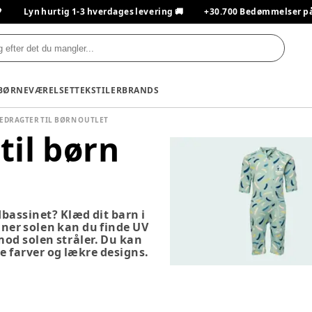

Lyn hurtig 1-3 hverdages levering 🚚
+30.700 Bedømmelser på T
BØRNEVÆRELSET
TEKSTILER
BRANDS
EDRAGTER TIL BØRN OUTLET
til børn
dbassinet? Klæd dit barn i
nner solen kan du finde UV
 mod solen stråler. Du kan
te farver og lækre designs.