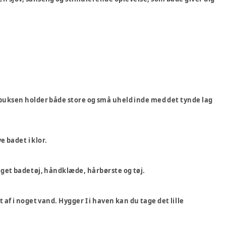
debuksen holder både store og små uheld inde med det tynde lag
e badet i klor.
 eget badetøj, håndklæde, hårbørste og tøj.
dt af i noget vand. Hygger I i haven kan du tage det lille