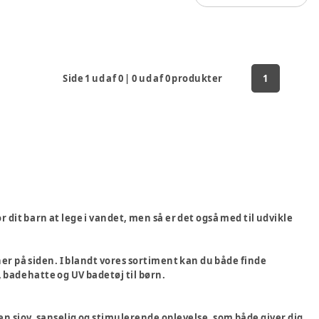
Side
1
ud af
0
|
0
ud af
0
produkter
1
r dit barn at lege i vandet, men så er det også med til udvikle
her på siden. I blandt vores sortiment kan du både finde
badehatte og UV badetøj til børn.
en sjov, sanselig og stimulerende oplevelse, som både giver dig