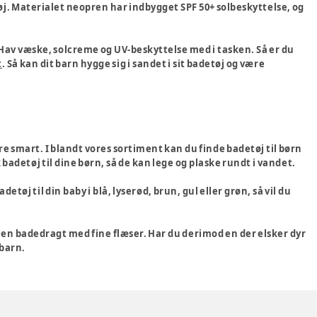
øj. Materialet neopren har indbygget SPF 50+ solbeskyttelse, og
Hav væske, solcreme og UV-beskyttelse med i tasken. Så er du
t
. Så kan dit barn hygge sig i sandet i sit badetøj og være
re smart. I blandt vores sortiment kan du finde badetøj til børn
k badetøj til dine børn, så de kan lege og plaske rundt i vandet.
tøj til din baby i blå, lyserød, brun, gul eller grøn, så vil du
e en badedragt med fine flæser. Har du derimod en der elsker dyr
 barn.