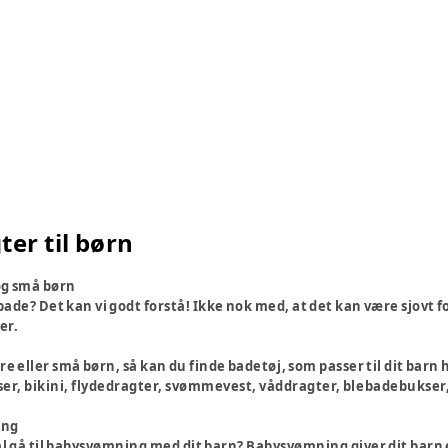
er til børn
 og små børn
 bade? Det kan vi godt forstå! Ikke nok med, at det kan være sjovt fo
er.
e eller små børn, så kan du finde badetøj, som passer til dit barn 
r, bikini, flydedragter, svømmevest, våddragter, blebadebukser, 
ing
al gå til babysvømning med dit barn? Babysvømning giver dit barn 