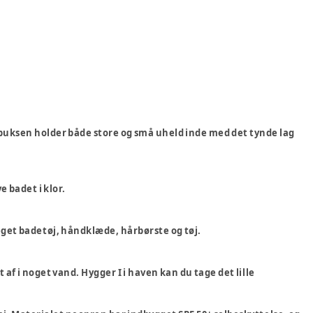
debuksen holder både store og små uheld inde med det tynde lag
e badet i klor.
 eget badetøj, håndklæde, hårbørste og tøj.
dt af i noget vand. Hygger I i haven kan du tage det lille