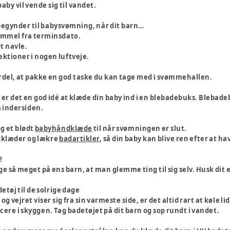
aby vil vende sig til vandet.
t begynder til babysvømning, når dit barn…
ammel fra terminsdato.
t navle.
fektioner i nogen luftveje.
rdel, at pakke en god taske du kan tage med i svømmehallen.
, er det en god idé at klæde din baby ind i en blebadebuks. Bleba
 indersiden.
g et blødt
babyhåndklæde
til når svømningen er slut.
dklæder og lækre
badartikler
, så din baby kan blive ren efter at hav
!
ge så meget på ens barn, at man glemme ting til sig selv. Husk dit
etøj til de solrige dage
g vejret viser sig fra sin varmeste side, er det altid rart at køle li
cere i skyggen. Tag badetøjet på dit barn og sop rundt i vandet.