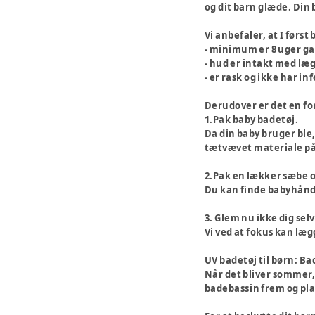
og dit barn glæde. Din b
Vi anbefaler, at I førs
- minimum er 8 uger g
- hud er intakt med læg
- er rask og ikke har in
Derudover er det en fo
1.Pak baby badetøj.
Da din baby bruger ble
tætvævet materiale på
2.Pak en lækker sæbe o
Du kan finde babyhån
3. Glem nu ikke dig selv
Vi ved at fokus kan læg
UV badetøj til børn: Bad
Når det bliver sommer, o
badebassin
frem og pla