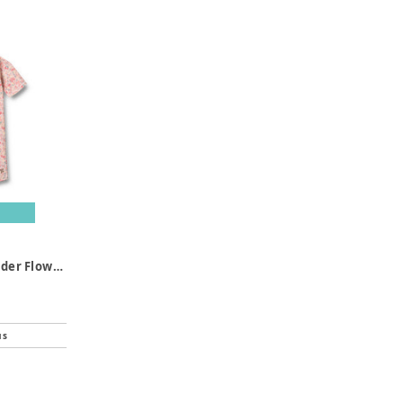
Cas Badedragt - Powder Flowers And Seashells
us