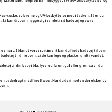
øj. Materialet neopren har indbygget SPF 50+ solbeskyttelse, og
Hav væske, solcreme og UV-beskyttelse med i tasken. Så er du
t
. Så kan dit barn hygge sig i sandet i sit badetøj og være
re smart. I blandt vores sortiment kan du finde badetøj til børn
k badetøj til dine børn, så de kan lege og plaske rundt i vandet.
tøj til din baby i blå, lyserød, brun, gul eller grøn, så vil du
e en badedragt med fine flæser. Har du derimod en der elsker dyr
 barn.