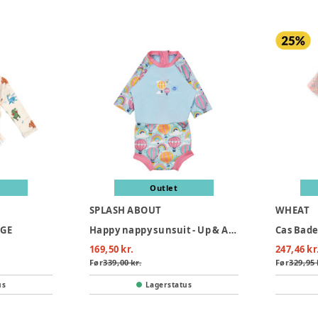
Outlet
SPLASH ABOUT
WHEAT
IGE
Happy nappy sunsuit - Up & Away Pink
169,50 kr.
247,46 kr
Før
339,00 kr.
Før
329,95 
us
Lagerstatus