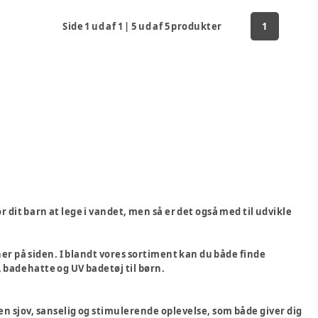
Side
1
ud af
1
|
5
ud af
5
produkter
1
r dit barn at lege i vandet, men så er det også med til udvikle
her på siden. I blandt vores sortiment kan du både finde
badehatte og UV badetøj til børn.
en sjov, sanselig og stimulerende oplevelse, som både giver dig