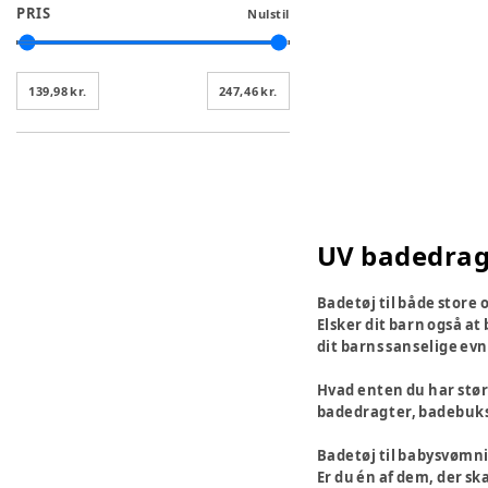
PRIS
Nulstil
139,98 kr.
247,46 kr.
UV badedragt
Badetøj til både store
Elsker dit barn også at
dit barns sanselige evn
Hvad enten du har størr
badedragter, badebukse
Badetøj til babysvømn
Er du én af dem, der sk