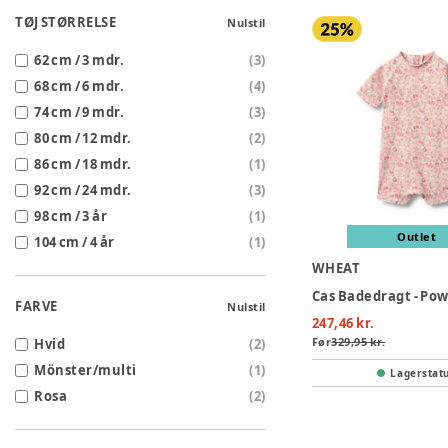
TØJ STØRRELSE
Nulstil
62 cm / 3 mdr.
(
3
)
68 cm / 6 mdr.
(
4
)
74 cm / 9 mdr.
(
3
)
80 cm / 12 mdr.
(
2
)
86 cm / 18 mdr.
(
1
)
92 cm / 24 mdr.
(
3
)
98 cm / 3 år
(
1
)
Outlet
104 cm / 4 år
(
1
)
WHEAT
FARVE
Nulstil
247,46 kr.
Før
329,95 kr.
Hvid
(
2
)
Mönster/multi
(
1
)
Lagerstat
Rosa
(
2
)