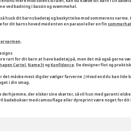
rn endnu mere mod solens stråler, kan du klæde dit barn i UV badet
vene ved badning i bassin og svømmehal.
, så husk dit barns badetøj og beskyttelse mod sommerens varme. 
e for dit barns hoved med enten en parasol eller en fin
sommerha
mervarmen
.
designs
ære rart for dit barn at have badetøj på, men det må også gerne væ
hagen Cartel
,
Name It
og
Konfidence
. De designer flot og praktis
er det måske mest dig der vælger farverne ;) Hvad end du kan lide bade
get i din smag.
se derhjemme, der elsker sine skørter, så vil hun med garanti elsk
 vil badebukser med camouflage eller dyreprint være noget for dit