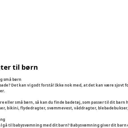
er til børn
 og små børn
 bade? Det kan vi godt forstå! Ikke nok med, at det kan være sjovt fo
er.
e eller små børn, så kan du finde badetøj, som passer til dit barn 
r, bikini, flydedragter, svømmevest, våddragter, blebadebukser, 
ing
al gå til babysvømning med dit barn? Babysvømning giver dit barn 