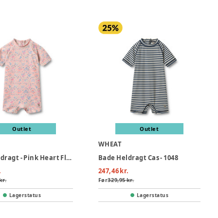
Outlet
Outlet
WHEAT
Cas Badedragt - Pink Heart Flowers
Bade Heldragt Cas - 1048
.
247,46 kr.
kr.
Før
329,95 kr.
Lagerstatus
Lagerstatus