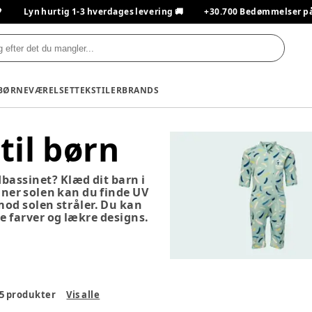

Lyn hurtig 1-3 hverdages levering 🚚
+30.700 Bedømmelser på T
BØRNEVÆRELSET
TEKSTILER
BRANDS
til børn
dbassinet? Klæd dit barn i
nner solen kan du finde UV
 mod solen stråler. Du kan
te farver og lækre designs.
5
produkter
Vis alle