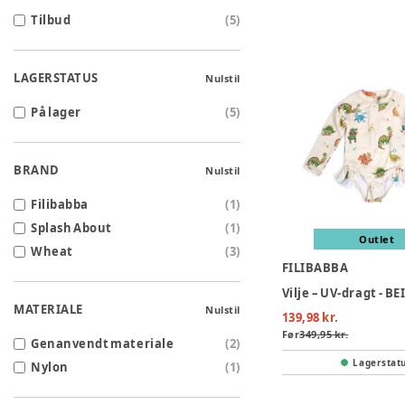
Tilbud
(
5
)
LAGERSTATUS
Nulstil
På lager
(
5
)
BRAND
Nulstil
Filibabba
(
1
)
Splash About
(
1
)
Outlet
Wheat
(
3
)
FILIBABBA
Vilje – UV-dragt - BE
MATERIALE
Nulstil
139,98 kr.
Før
349,95 kr.
Genanvendt materiale
(
2
)
Lagerstat
Nylon
(
1
)