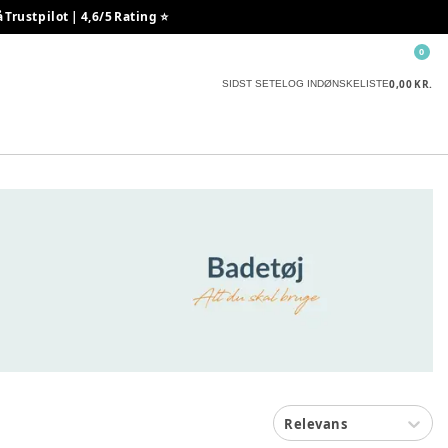
rustpilot | 4,6/5 Rating ⭐️
0
0,00 KR.
SIDST SETE
LOG IND
ØNSKELISTE
Relevans