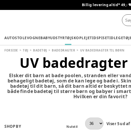
Billig levering altid* 49,- 
AUTOSTOLE
VOGNE
BABYUDSTYR
TØJ
SKO
PLEJETID
SPISETID
LEGETØJ
FORSIDE
TØJ
BADETØJ
BADEDRAGTER
UV BADEDRAGTER TIL BØRN
UV badedragter 
Elsker dit barn at bade poolen, stranden eller van
behageligt badetøj, som de kan lege og bade i. Ski
badetøj til dit barn, så dit barn altid er beskyttet
både finde badetøj til større børn og babyer i smar
Hvilken er din favorit?
Viser
5
ud af
SHOP BY
Nulstil