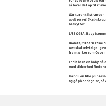
For at beskytte dit ba
så lever det op til kra
Går turen til stranden
godt på vej! Skab skygg
beskyttet.
LÆS OGSÅ:
Baby i som
Badetøj til børn i fine 
Det skal selvfølgelig v
fra mærker som
Copen
Er dit barn en baby, så 
med sikkerhed finde no
Har du en lille prinses
og gå på opdagelse, så