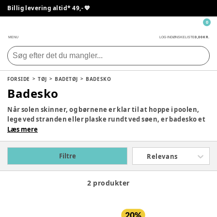
Billig levering altid* 49,- 💙
0
0,00 KR.
MENU
LOG IND
ØNSKELISTE
FORSIDE
TØJ
BADETØJ
BADESKO
Badesko
Når solen skinner, og børnene er klar til at hoppe i poolen,
lege ved stranden eller plaske rundt ved søen, er badesko et
uundværligt tilbehør. De små sko beskytter fødderne mod
Læs mere
varme sandstrande, skarpe sten og glatte overflader,
samtidig med at de giver dit barn den frihed til at lege og
Filtre
Relevans
udforske, som de elsker.
2 produkter