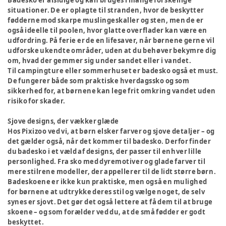
Badesko er alsidige og kan bruges i mange forskellige
situationer. De er oplagte til stranden, hvor de beskytter
fødderne mod skarpe muslingeskaller og sten, men de er
også ideelle til poolen, hvor glatte overflader kan være en
udfordring. På ferie er de en lifesaver, når børnene gerne vil
udforske ukendte områder, uden at du behøver bekymre dig
om, hvad der gemmer sig under sandet eller i vandet.
Til campingture eller sommerhuset er badesko også et must.
De fungerer både som praktiske hverdagssko og som
sikkerhed for, at børnene kan lege frit omkring vandet uden
risiko for skader.
Sjove designs, der vækker glæde
Hos Pixizoo ved vi, at børn elsker farver og sjove detaljer – og
det gælder også, når det kommer til badesko. Derfor finder
du badesko i et væld af designs, der passer til enhver lille
personlighed. Fra sko med dyremotiver og glade farver til
mere stilrene modeller, der appellerer til de lidt større børn.
Badeskoene er ikke kun praktiske, men også en mulighed
for børnene at udtrykke deres stil og vælge noget, de selv
synes er sjovt. Det gør det også lettere at få dem til at bruge
skoene – og som forælder ved du, at de små fødder er godt
beskyttet.