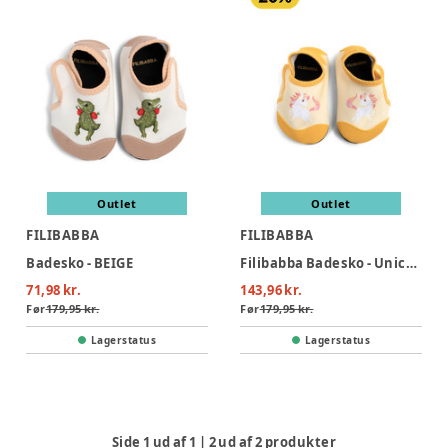
Outlet
Outlet
FILIBABBA
FILIBABBA
Badesko - BEIGE
Filibabba Badesko - Unicorn Shores
71,98 kr.
143,96 kr.
Før
179,95 kr.
Før
179,95 kr.
Lagerstatus
Lagerstatus
Side
1
ud af
1
|
2
ud af
2
produkter