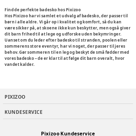
Find de perfekte badesko hos Pixizoo
Hos Pixizoo har vi samlet et udvalg af badesko, der passer til
børn i alle aldre. Vi går op i kvalitet og komfort, så du kan
være sikker på, at skoene ikke kun beskytter, men også giver
dit barn frihed til at lege og udforske uden bekymringer.
Uanset om du leder efter badesko til stranden, poolen eller
sommerens store eventyr, har vi noget, der passer til jeres
behov. Gør sommeren til en leg og beskyt de små fødder med
vores badesko – de er klar til at følge dit barn overalt, hvor
vandet kalder.
PIXIZOO
KUNDESERVICE
Pixizoo Kundeservice