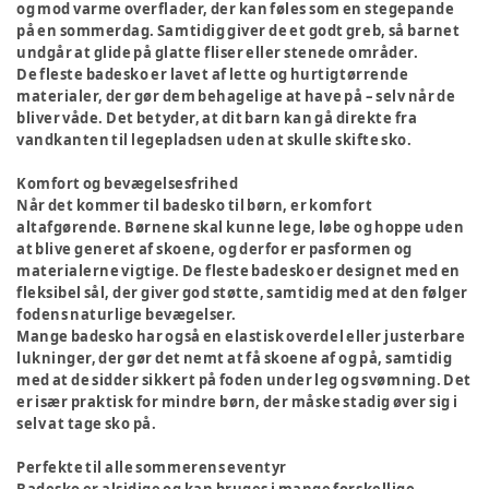
og mod varme overflader, der kan føles som en stegepande
på en sommerdag. Samtidig giver de et godt greb, så barnet
undgår at glide på glatte fliser eller stenede områder.
De fleste badesko er lavet af lette og hurtigtørrende
materialer, der gør dem behagelige at have på – selv når de
bliver våde. Det betyder, at dit barn kan gå direkte fra
vandkanten til legepladsen uden at skulle skifte sko.
Komfort og bevægelsesfrihed
Når det kommer til badesko til børn, er komfort
altafgørende. Børnene skal kunne lege, løbe og hoppe uden
at blive generet af skoene, og derfor er pasformen og
materialerne vigtige. De fleste badesko er designet med en
fleksibel sål, der giver god støtte, samtidig med at den følger
fodens naturlige bevægelser.
Mange badesko har også en elastisk overdel eller justerbare
lukninger, der gør det nemt at få skoene af og på, samtidig
med at de sidder sikkert på foden under leg og svømning. Det
er især praktisk for mindre børn, der måske stadig øver sig i
selv at tage sko på.
Perfekte til alle sommerens eventyr