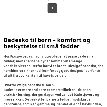
1
Badesko til børn – komfort og
beskyttelse til små fødder
Hos Pixizoo ved vi, hvor vigtigt det er at passe på de små
fødder, mens børnene nyder sommerens mange
vandaktiviteter. Derfor har vi et bredt udvalg af badesko, der
kombinerer sikkerhed, komfort og sjove designs – perfekte
til alt fra poolkanten til havets bølger.
Hvorfor vælge badesko til børn?
Badesko er mere end bare et smart tilbehør – de er en
praktisk løsning, der gør dagen ved vandet både sjovere og
mere sikker. De beskytter barnets fødder mod skarpe
genstande, som kan gemme sig i sandet eller på havbunden,