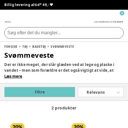
Billig levering altid* 49,- 💙
0
0,00 KR.
MENU
LOG IND
ØNSKELISTE
FORSIDE
TØJ
BADETØJ
SVØMMEVESTE
Svømmeveste
Der er ikke meget, der slår glæden ved at lege og plaske i
vandet – men som forældre er det også vigtigt at vide, at
børnene er sikre. Med en svømmevest til børn kan du give
Læs mere
dem den tryghed, de har brug for, mens de udforsker vandets
verden, og samtidig skabe en sjov og bekymringsfri
Filtre
Relevans
oplevelse. En svømmevest er en ideel løsning, når dit barn
skal lære at svømme, lege i poolen eller være med på
bådturen.
2 produkter