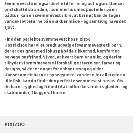
Svømmeveste er også ideelle til ferier og udflugter. Uanset
om I skal til stranden, i sommerhus med pool eller på en
bådtur, kan en svømmevest sikre, at barnet kan deltage i
vandaktiviteterne på en sikker måde – og samtidig have det
sjovt.
Find den perfekte svømmevest hos Pixizoo
Hos Pixizoo har vi et bredt udvalg af svømmeveste til børn,
der er designet med fokus på både sikkerhed, komfort og
bevægelsesfrihed. Vi ved, at hvert barn er unikt, og derfor
tilbyder vi svømmeveste i forskellige størrelser, farver og
designs, så der er noget for enhver smag og alder.
Uanset om dit barn er nybegynder i vandet eller allerede en
lille fisk, kan du finde den perfekte svømmevest hos os. Giv
dit barn tryghed og frihed til at udforske vandets glæder – og
skab minder, I begge vil huske.
PIXIZOO