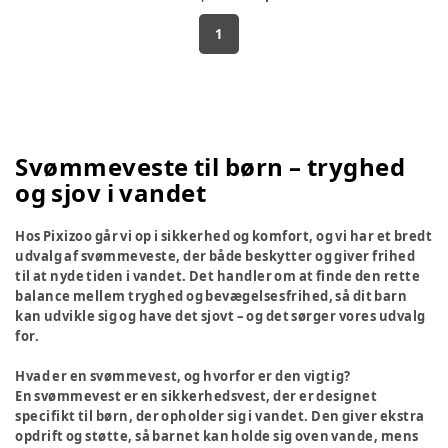
1
Svømmeveste til børn – tryghed
og sjov i vandet
Hos Pixizoo går vi op i sikkerhed og komfort, og vi har et bredt
udvalg af svømmeveste, der både beskytter og giver frihed
til at nyde tiden i vandet. Det handler om at finde den rette
balance mellem tryghed og bevægelsesfrihed, så dit barn
kan udvikle sig og have det sjovt – og det sørger vores udvalg
for.
Hvad er en svømmevest, og hvorfor er den vigtig?
En svømmevest er en sikkerhedsvest, der er designet
specifikt til børn, der opholder sig i vandet. Den giver ekstra
opdrift og støtte, så barnet kan holde sig oven vande, mens