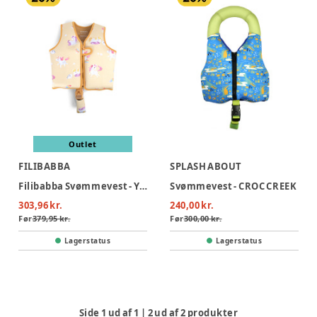
Outlet
FILIBABBA
SPLASH ABOUT
Filibabba Svømmevest - Yellow
Svømmevest - CROC CREEK
303,96 kr.
240,00 kr.
Før
379,95 kr.
Før
300,00 kr.
Lagerstatus
Lagerstatus
Side
1
ud af
1
|
2
ud af
2
produkter