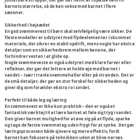
justerbare stropper, der gør det nemt at tilpasse dem til
barnets størrelse, så de kan vokse med barnet i flere
sæsoner.
Sikkerhed i højsædet
En god svømmevest til børn skal selvfølgelig være sikker. De
fleste modeller er udstyret med flydeelementer i skummet
materiale, der sikrer en stabil opdrift, mens nogle har ekstra
detaljer som en sikkerhedsrem mellem benene, der
forhindrer vesten i at glide op.
Nogle svømmeveste er også udstyret med klare farver eller
reflekser, der gør det lettere at holde øje med barnet i
vandet – især i travle svømmehaller eller på stranden. Det er
de små detaljer, der gør en stor forskel for sikkerheden og
giver dig som forælder ekstra ro i sindet.
Perfekt til både leg og læring
En svømmevest er ikke kun praktisk – den er også et
fantastisk værktøj til at lære barnet at føle sig tryg i vandet.
Den giver barnet mulighed for at øve sig på at flyde, sparke
og tage de første svømmetag uden frygt for at synke. Det gør
læringsprocessen både sjovere og mere effektiv, fordi
barnet kan fokusere på teknikken uden at blive nervøs.