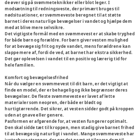
de øver sig på svømmeteknikker eller blot leger. I
modsætning til redningsveste, der primært bruges til
nødsituationer, er svømmeveste beregnet til at støtte
barnet i deres naturlige bevægelser i vandet og hjælpe dem
med at blive mere selvsikre.
Det vigtigste formål med en svømmevest er at skabe tryghed
for både børn og forældre. For børn giver vesten mulighed
for at bevæge sig frit og nyde vandet, mens forældrene kan
slappe mere af, fordi de ved, at barnet har ekstra sikkerhed.
Det gør oplevelsen i vandet til en positiv og lærerig tid for
hele familien.
Komfort og bevægelsesfrihed
Når du vælger en svømmevest til dit barn, er det vigtigt at
finde en model, der er behagelig og ikke begrænser deres
bevægelser. De fleste svømmeveste er lavet af lette
materialer som neopren, der både er blødt og
hurtigtørrende. Det sikrer, at vesten sidder godt på kroppen
uden at gnave eller genere.
Pasformen er afgørende for, at vesten fungerer optimalt.
Den skal sidde tæt til kroppen, men stadig give barnet frihed
til at bevæge sig naturligt i vandet. Mange svømmeveste har