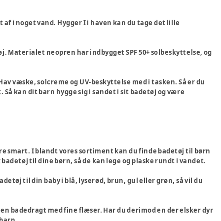
dt af i noget vand. Hygger I i haven kan du tage det lille
øj. Materialet neopren har indbygget SPF 50+ solbeskyttelse, og
Hav væske, solcreme og UV-beskyttelse med i tasken. Så er du
t
. Så kan dit barn hygge sig i sandet i sit badetøj og være
re smart. I blandt vores sortiment kan du finde badetøj til børn
k badetøj til dine børn, så de kan lege og plaske rundt i vandet.
tøj til din baby i blå, lyserød, brun, gul eller grøn, så vil du
e en badedragt med fine flæser. Har du derimod en der elsker dyr
 barn.