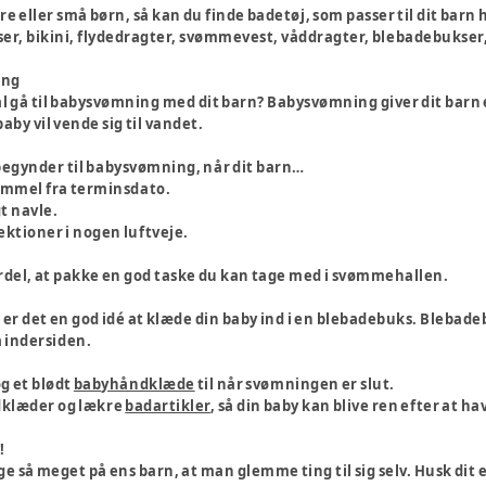
e eller små børn, så kan du finde badetøj, som passer til dit barn 
r, bikini, flydedragter, svømmevest, våddragter, blebadebukser, 
ing
al gå til babysvømning med dit barn? Babysvømning giver dit barn 
aby vil vende sig til vandet.
t begynder til babysvømning, når dit barn…
ammel fra terminsdato.
t navle.
fektioner i nogen luftveje.
rdel, at pakke en god taske du kan tage med i svømmehallen.
, er det en god idé at klæde din baby ind i en blebadebuks. Bleba
 indersiden.
g et blødt
babyhåndklæde
til når svømningen er slut.
dklæder og lækre
badartikler
, så din baby kan blive ren efter at hav
!
ge så meget på ens barn, at man glemme ting til sig selv. Husk dit