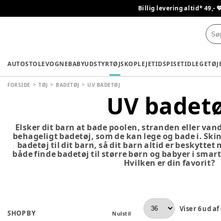
Billig levering altid* 49,- 
AUTOSTOLE
VOGNE
BABYUDSTYR
TØJ
SKO
PLEJETID
SPISETID
LEGETØJ
FORSIDE
TØJ
BADETØJ
UV BADETØJ
UV badetø
Elsker dit barn at bade poolen, stranden eller van
behageligt badetøj, som de kan lege og bade i. Ski
badetøj til dit barn, så dit barn altid er beskyttet
både finde badetøj til større børn og babyer i smar
Hvilken er din favorit?
Viser
6
ud af
SHOP BY
Nulstil