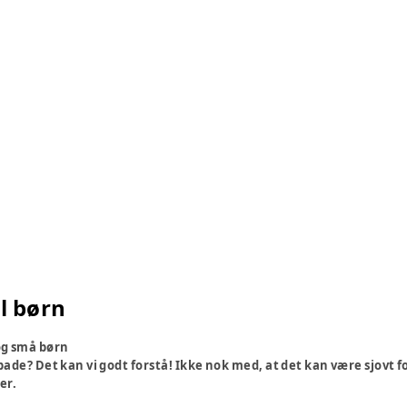
il børn
 og små børn
 bade? Det kan vi godt forstå! Ikke nok med, at det kan være sjovt fo
er.