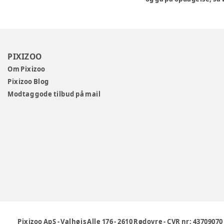
PIXIZOO
Om Pixizoo
Pixizoo Blog
Modtag gode tilbud på mail
Pixizoo ApS
-
Valhøjs Alle 176
-
2610 Rødovre
-
CVR nr: 43709070