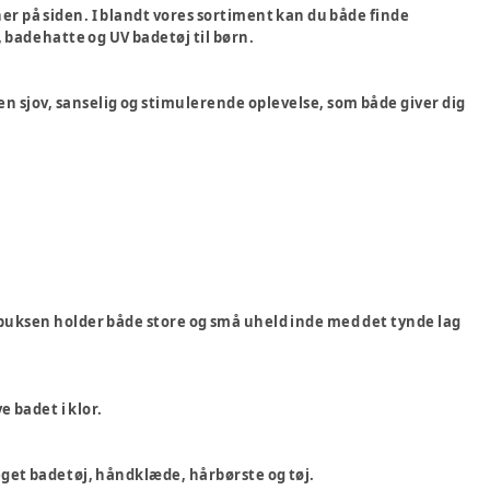
her på siden. I blandt vores sortiment kan du både finde
badehatte og UV badetøj til børn.
en sjov, sanselig og stimulerende oplevelse, som både giver dig
debuksen holder både store og små uheld inde med det tynde lag
e badet i klor.
 eget badetøj, håndklæde, hårbørste og tøj.