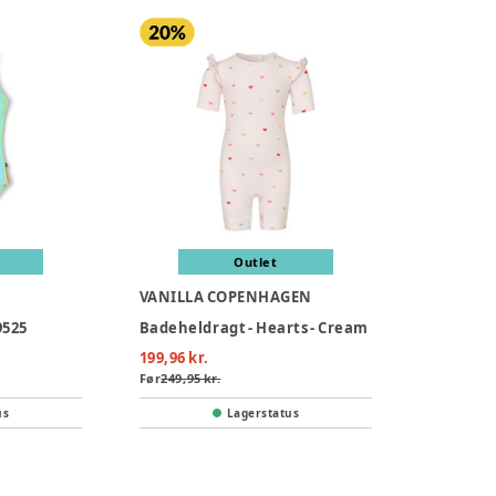
Outlet
VANILLA COPENHAGEN
9525
Badeheldragt - Hearts - Cream
199,96 kr.
Før
249,95 kr.
us
Lagerstatus