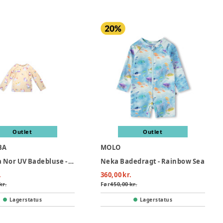
Outlet
Outlet
BA
MOLO
Filibabba Nor UV Badebluse - Yellow
Neka Badedragt - Rainbow Sea
.
360,00 kr.
kr.
Før
450,00 kr.
Lagerstatus
Lagerstatus