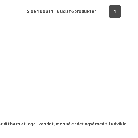
Side
1
ud af
1
|
6
ud af
6
produkter
1
r dit barn at lege i vandet, men så er det også med til udvikle