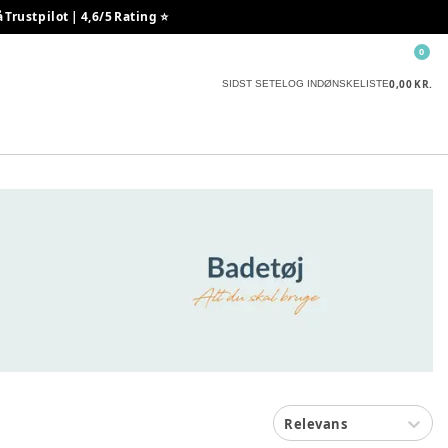
rustpilot | 4,6/5 Rating ⭐️
0
0,00 KR.
SIDST SETE
LOG IND
ØNSKELISTE
Relevans