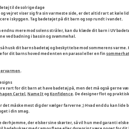
etøj til de solrige dage
g vejret viser sig fra sin varmeste side, er det altid rart at køle li
cere i skyggen. Tag badetøjet på dit barn og sop rundt i vandet.
rn endnu mere mod solens stråler, kan du klæde dit barn i UV badet
vene ved badning i bassin og svømmehal.
, så husk dit barns badetøj og beskyttelse mod sommerens varme. 
e for dit barns hoved med enten en parasol eller en fin
sommerha
mervarmen
.
designs
ære rart for dit barn at have badetøj på, men det må også gerne væ
hagen Cartel
,
Name It
og
Konfidence
. De designer flot og praktis
er det måske mest dig der vælger farverne ;) Hvad end du kan lide bade
get i din smag.
se derhjemme, der elsker sine skørter, så vil hun med garanti elsk
 vil badebukser med camouflage eller dyreprint være noget for dit