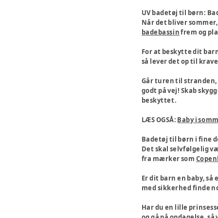
UV badetøj til børn: Bad
Når det bliver sommer, o
badebassin
frem og pla
For at beskytte dit ba
så lever det op til kra
Går turen til stranden
godt på vej! Skab skygg
beskyttet.
LÆS OGSÅ:
Baby i som
Badetøj til børn i fine 
Det skal selvfølgelig v
fra mærker som
Copen
Er dit barn en baby, så 
med sikkerhed finde no
Har du en lille prinses
og gå på opdagelse, så