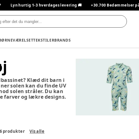

Lyn hurtig 1-3 hverdages levering 🚚
+30.700 Bedømmelser på T
BØRNEVÆRELSET
TEKSTILER
BRANDS
j
dbassinet? Klæd dit barn i
nner solen kan du finde UV
 mod solen stråler. Du kan
te farver og lækre designs.
6
produkter
Vis alle