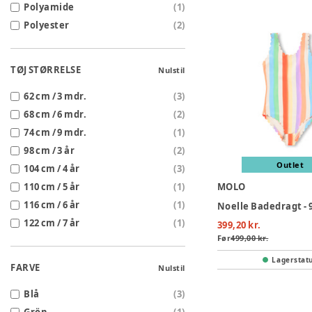
Polyamide
(
1
)
Polyester
(
2
)
TØJ STØRRELSE
Nulstil
62 cm / 3 mdr.
(
3
)
68 cm / 6 mdr.
(
2
)
74 cm / 9 mdr.
(
1
)
98 cm / 3 år
(
2
)
Outlet
104 cm / 4 år
(
3
)
110 cm / 5 år
(
1
)
MOLO
116 cm / 6 år
(
1
)
Noelle Badedragt - 
122 cm / 7 år
(
1
)
399,20 kr.
Før
499,00 kr.
Lagerstat
FARVE
Nulstil
Blå
(
3
)