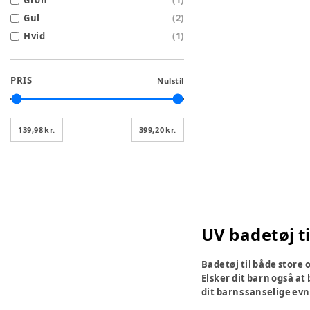
Grön
(
1
)
Gul
(
2
)
Hvid
(
1
)
PRIS
Nulstil
139,98 kr.
399,20 kr.
UV badetøj t
Badetøj til både store
Elsker dit barn også at
dit barns sanselige evn