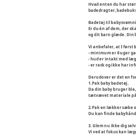
Hvad enten du har størr
badedragter, badebukse
Badetøj til babysvømn
Er du én af dem, der sk
og dit barn glæde. Din b
Vi anbefaler, at I førs
- minimum er 8 uger g
- hud er intakt med læg
- er rask og ikke har in
Derudover er det en fo
1.Pak baby badetøj.
Da din baby bruger ble
tætvævet materiale på
2.Pak en lækker sæbe o
Du kan finde babyhån
3. Glem nu ikke dig selv
Vi ved at fokus kan læg