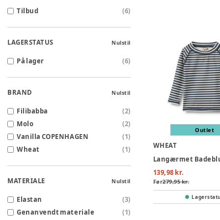
Tilbud
(
6
)
LAGERSTATUS
Nulstil
På lager
(
6
)
BRAND
Nulstil
Filibabba
(
2
)
Molo
(
2
)
Outlet
Vanilla COPENHAGEN
(
1
)
WHEAT
Wheat
(
1
)
139,98 kr.
MATERIALE
Nulstil
Før
279,95 kr.
Lagerstat
Elastan
(
3
)
Genanvendt materiale
(
1
)