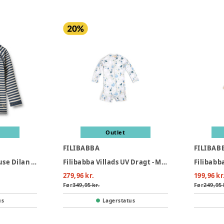
Outlet
FILIBABBA
FILIBAB
Langærmet Badebluse Dilan - 1048
Filibabba Villads UV Dragt - Multicolour
279,96 kr.
199,96 kr
Før
349,95 kr.
Før
249,95 
us
Lagerstatus