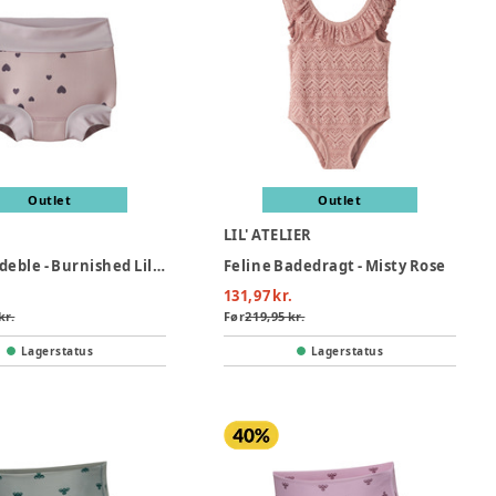
Outlet
Outlet
LIL' ATELIER
Zippa Badeble - Burnished Lilac
Feline Badedragt - Misty Rose
131,97 kr.
kr.
Før
219,95 kr.
Lagerstatus
Lagerstatus