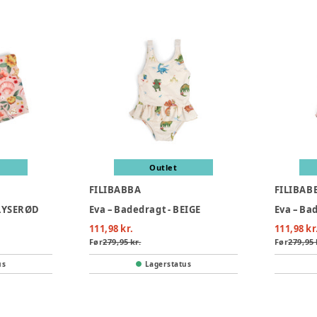
Outlet
FILIBABBA
FILIBAB
 LYSERØD
Eva – Badedragt - BEIGE
Eva – Ba
111,98 kr.
111,98 kr
Før
279,95 kr.
Før
279,95 
us
Lagerstatus