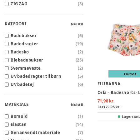
ZIG ZAG
(
3
)
KATEGORI
Nulstil
Badebukser
(
6
)
Badedragter
(
19
)
Badesko
(
2
)
Blebadebukser
(
25
)
Svømmeveste
(
2
)
Outlet
UV badedragter til børn
(
5
)
FILIBABBA
UV badetøj
(
6
)
Orla – Badeshorts -
71,98 kr.
MATERIALE
Nulstil
Før
179,95 kr.
Bomuld
(
1
)
Lagerstat
Elastan
(
14
)
Genanvendt materiale
(
7
)