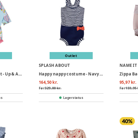
Outlet
SPLASH ABOUT
NAME IT
Happy nappy sunsuit - Up & Away Pink
Happy nappy costume - Navy stripe
164,50 kr.
95,97 kr.
Før
329,00 kr.
Før
159,95 
us
Lagerstatus