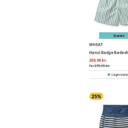
Outlet
WHEAT
209,96 kr.
Før
279,95 kr.
Lagerstat