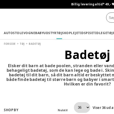
Billig levering altid* 49,- 
AUTOSTOLE
VOGNE
BABYUDSTYR
TØJ
SKO
PLEJETID
SPISETID
LEGETØJ
FORSIDE
TØJ
BADETØJ
Badetøj
Elsker dit barn at bade poolen, stranden eller van
behageligt badetøj, som de kan lege og bade i. Ski
badetøj til dit barn, så dit barn altid er beskyttet
både finde badetøj til større børn og babyer i smar
Hvilken er din favorit?
Viser
36
ud a
SHOP BY
Nulstil