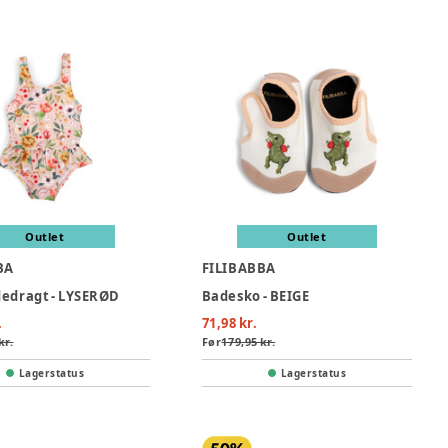
Outlet
Outlet
BA
FILIBABBA
dedragt - LYSERØD
Badesko - BEIGE
.
71,98 kr.
kr.
Før
179,95 kr.
Lagerstatus
Lagerstatus