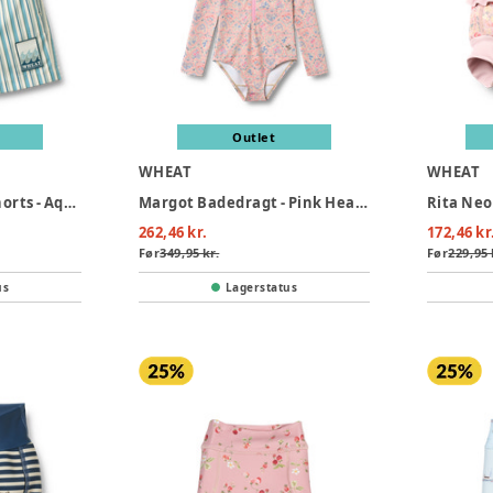
Outlet
WHEAT
WHEAT
Hansi Badge Badeshorts - Aqua Stripe
Margot Badedragt - Pink Heart Flowers
262,46 kr.
172,46 kr
Før
349,95 kr.
Før
229,95 
us
Lagerstatus