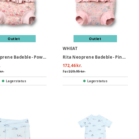
Outlet
Outlet
WHEAT
Rita Neoprene Badeble - Powder Flowers And Seashells
Rita Neoprene Badeble - Pink Heart Flowers
.
172,46 kr.
kr.
Før
229,95 kr.
Lagerstatus
Lagerstatus