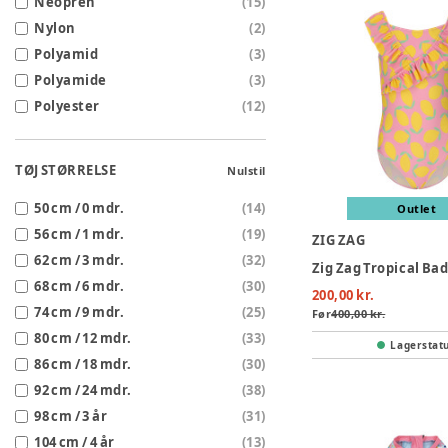
Neopren
(
15
)
Nylon
(
2
)
Polyamid
(
3
)
Polyamide
(
3
)
Polyester
(
12
)
TØJ STØRRELSE
Nulstil
50 cm / 0 mdr.
(
14
)
Outlet
56 cm / 1 mdr.
(
19
)
ZIG ZAG
62 cm / 3 mdr.
(
32
)
68 cm / 6 mdr.
(
30
)
200,00 kr.
74 cm / 9 mdr.
(
25
)
Før
400,00 kr.
80 cm / 12 mdr.
(
33
)
Lagerstat
86 cm / 18 mdr.
(
30
)
92 cm / 24 mdr.
(
38
)
98 cm / 3 år
(
31
)
104 cm / 4 år
(
13
)