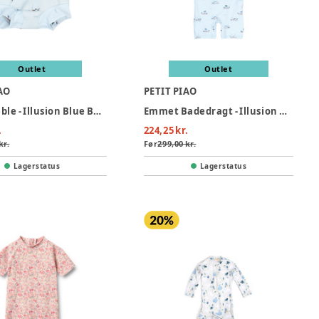
Outlet
Outlet
AO
PETIT PIAO
Exa Badeble - Illusion Blue Boat AOP
Emmet Badedragt - Illusion Blue Boat AOP
.
224,25 kr.
kr.
Før
299,00 kr.
Lagerstatus
Lagerstatus