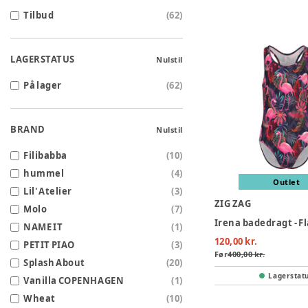
Tilbud
(
62
)
LAGERSTATUS
Nulstil
På lager
(
62
)
BRAND
Nulstil
Filibabba
(
10
)
hummel
(
4
)
Outlet
Lil' Atelier
(
3
)
ZIG ZAG
Molo
(
7
)
Irena badedragt - 
NAME IT
(
1
)
120,00 kr.
PETIT PIAO
(
3
)
Før
400,00 kr.
Splash About
(
20
)
Lagerstat
Vanilla COPENHAGEN
(
1
)
Wheat
(
10
)