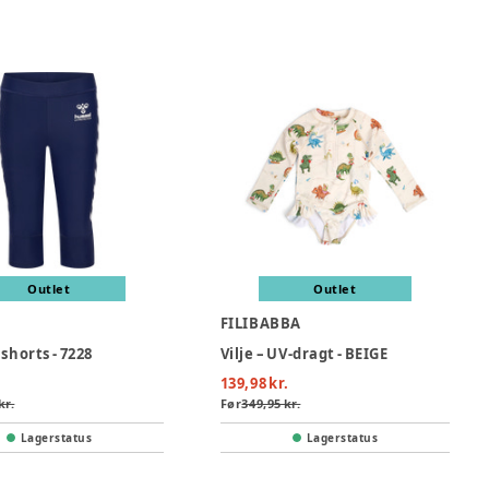
Outlet
Outlet
L
FILIBABBA
 shorts - 7228
Vilje – UV-dragt - BEIGE
139,98 kr.
kr.
Før
349,95 kr.
Lagerstatus
Lagerstatus