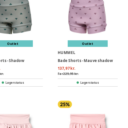
Outlet
Outlet
L
HUMMEL
rts - Shadow
Bade Shorts - Mauve shadow
.
137,97 kr.
kr.
Før
229,95 kr.
Lagerstatus
Lagerstatus