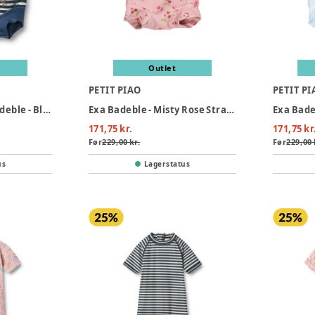
Outlet
PETIT PIAO
PETIT PI
Anker Neoprene Badeble - Blue Stripe
Exa Badeble - Misty Rose Strawberry AOP
171,75 kr.
171,75 kr
Før
229,00 kr.
Før
229,00 
us
Lagerstatus