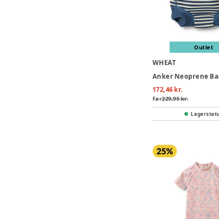
Outlet
WHEAT
172,46 kr.
Før
229,95 kr.
Lagerstat