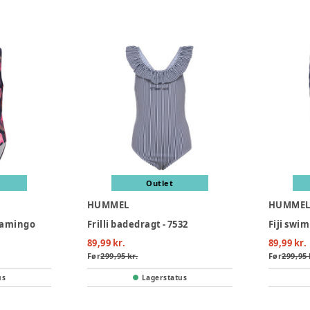
Outlet
HUMMEL
HUMME
Flamingo
Frilli badedragt - 7532
Fiji swim
89,99 kr.
89,99 kr.
Før
299,95 kr.
Før
299,95 
us
Lagerstatus