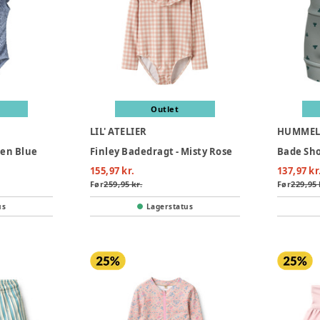
Outlet
LIL' ATELIER
HUMME
Zen Blue
Finley Badedragt - Misty Rose
Bade Sho
155,97 kr.
137,97 kr
Før
259,95 kr.
Før
229,95 
us
Lagerstatus