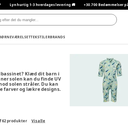

Lyn hurtig 1-3 hverdages levering 🚚
+30.700 Bedømmelser på T
BØRNEVÆRELSET
TEKSTILER
BRANDS
dbassinet? Klæd dit barn i
nner solen kan du finde UV
 mod solen stråler. Du kan
te farver og lækre designs.
f
62
produkter
Vis alle