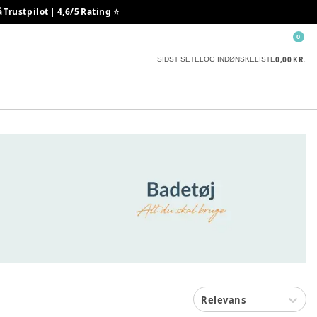
rustpilot | 4,6/5 Rating ⭐️
0
0,00 KR.
SIDST SETE
LOG IND
ØNSKELISTE
Relevans