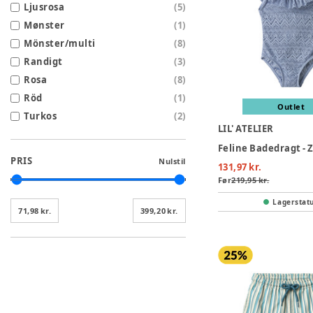
Ljusrosa
(
5
)
Mønster
(
1
)
Mönster/multi
(
8
)
Randigt
(
3
)
Rosa
(
8
)
Röd
(
1
)
Outlet
Turkos
(
2
)
LIL' ATELIER
Feline Badedragt - 
PRIS
Nulstil
131,97 kr.
Før
219,95 kr.
Lagerstat
71,98 kr.
399,20 kr.