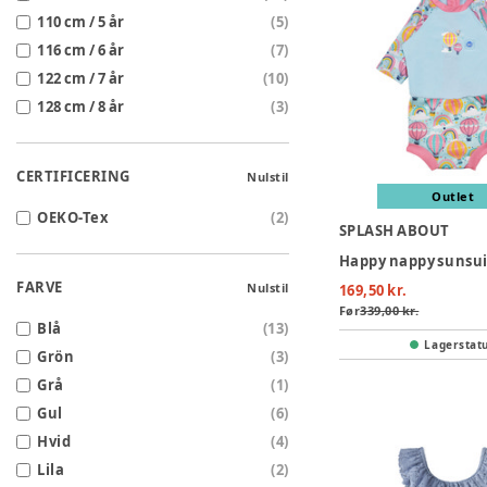
110 cm / 5 år
(
5
)
116 cm / 6 år
(
7
)
122 cm / 7 år
(
10
)
128 cm / 8 år
(
3
)
CERTIFICERING
Nulstil
Outlet
OEKO-Tex
(
2
)
SPLASH ABOUT
FARVE
Nulstil
169,50 kr.
Før
339,00 kr.
Blå
(
13
)
Lagerstat
Grön
(
3
)
Grå
(
1
)
Gul
(
6
)
Hvid
(
4
)
Lila
(
2
)