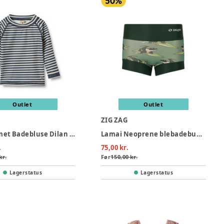
Outlet
Outlet
ZIG ZAG
Langærmet Badebluse Dilan - 1048
Lamai Neoprene blebadebuks - 3077
.
75,00 kr.
kr.
Før
150,00 kr.
Lagerstatus
Lagerstatus