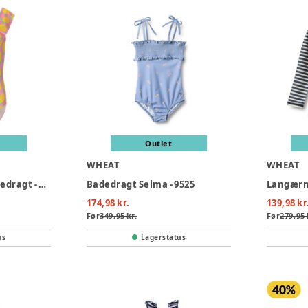
Outlet
WHEAT
WHEAT
Zig Zag Tropical Badedragt - Lemon
Badedragt Selma - 9525
174,98 kr.
139,98 kr
Før
349,95 kr.
Før
279,95 
us
Lagerstatus