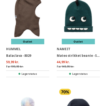
Outlet
Outlet
HUMMEL
NAME IT
Balaclava - 8029
Mateo strikket beanie - SEA MOSS
59,99 kr.
44,99 kr.
Før
199,95 kr.
Før
149,95 kr.
Lagerstatus
Lagerstatus