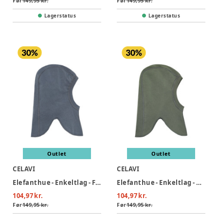
Før
149,95 kr.
Før
149,95 kr.
Lagerstatus
Lagerstatus
Outlet
Outlet
CELAVI
CELAVI
Elefanthue - Enkeltlag - Flint Stone
Elefanthue - Enkeltlag - Mulled Basil
104,97 kr.
104,97 kr.
Før
149,95 kr.
Før
149,95 kr.