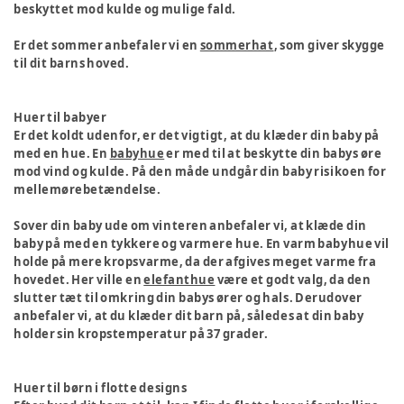
beskyttet mod kulde og mulige fald.
Er det sommer anbefaler vi en
sommerhat
, som giver skygge
til dit barns hoved.
Huer til babyer
Er det koldt udenfor, er det vigtigt, at du klæder din baby på
med en hue. En
babyhue
er med til at beskytte din babys øre
mod vind og kulde.
På den måde undgår din baby risikoen for
mellemørebetændelse
.
Sover din baby ude om vinteren anbefaler vi, at klæde din
baby på med en tykkere og varmere hue. En varm babyhue vil
holde på mere kropsvarme, da der afgives meget varme fra
hovedet. Her ville en
elefanthue
være et godt valg, da den
slutter tæt til omkring din babys ører og hals. Derudover
anbefaler vi, at du klæder dit barn på, således at din baby
holder sin kropstemperatur på 37 grader.
Huer til børn i flotte designs