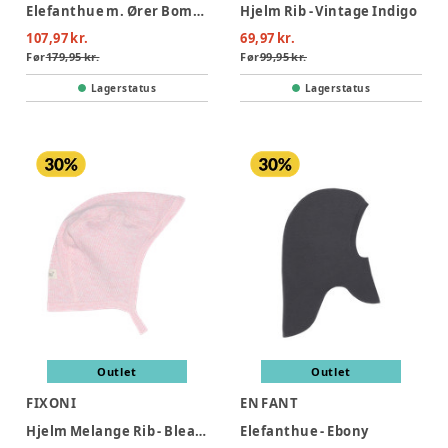
Elefanthue m. Ører Bomuldsrib - Windward Blue
Hjelm Rib - Vintage Indigo
107,97 kr.
69,97 kr.
Før
179,95 kr.
Før
99,95 kr.
Lagerstatus
Lagerstatus
Outlet
Outlet
FIXONI
EN FANT
Hjelm Melange Rib - Bleached Mauve Melange
Elefanthue - Ebony