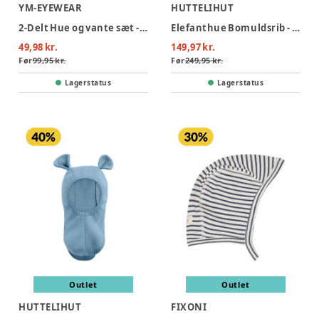
YM-EYEWEAR
HUTTELIHUT
2-Delt Hue og vante sæt - Gabby's Dollhouse - LRØD/LILLA
Elefanthue Bomuldsrib - Savannah Melange
49,98 kr.
149,97 kr.
Før
99,95 kr.
Før
249,95 kr.
Lagerstatus
Lagerstatus
Outlet
Outlet
HUTTELIHUT
FIXONI