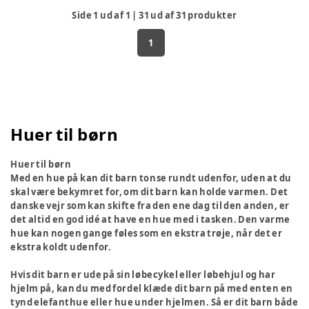
Side
1
ud af
1
|
31
ud af
31
produkter
1
Huer til børn
Huer til børn
Med en hue på kan dit barn tonse rundt udenfor, uden at du
skal være bekymret for, om dit barn kan holde varmen. Det
danske vejr som kan skifte fra den ene dag til den anden, er
det altid en god idé at have en hue med i tasken. Den varme
hue kan nogen gange føles som en ekstra trøje, når det er
ekstra koldt udenfor.
Hvis dit barn er ude på sin løbecykel eller løbehjul og har
hjelm på, kan du med fordel klæde dit barn på med enten en
tynd elefanthue eller hue under hjelmen. Så er dit barn både