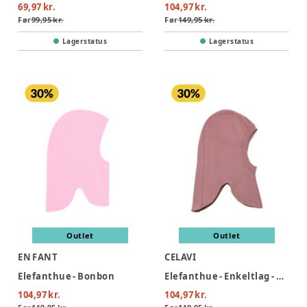
69,97 kr.
104,97 kr.
Før
99,95 kr.
Før
149,95 kr.
Lagerstatus
Lagerstatus
Outlet
Outlet
EN FANT
CELAVI
Elefanthue - Bonbon
Elefanthue - Enkeltlag - Nostalgia Rose
104,97 kr.
104,97 kr.