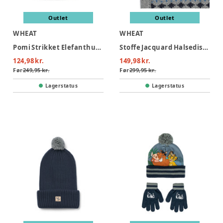
Outlet
Outlet
WHEAT
WHEAT
Pomi Strikket Elefanthue - Ink melange
Stoffe Jacquard Halsedisse - Grey melange Value
124,98 kr.
149,98 kr.
Før
249,95 kr.
Før
299,95 kr.
Lagerstatus
Lagerstatus