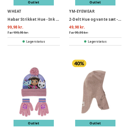
Outlet
Outlet
WHEAT
YM-EYEWEAR
Habar Strikket Hue - Ink melange
2-Delt Hue og vante sæt - Lion King - GRÅ/BLÅ
99,98 kr.
49,98 kr.
Før
199,95 kr.
Før
99,95 kr.
Lagerstatus
Lagerstatus
Outlet
Outlet