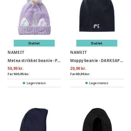
Outlet
Outlet
NAME IT
NAME IT
Metea strikket beanie - PASTELLILA
Moppy beanie - DARKSAPPHI
50,99 kr.
20,99 kr.
Før
169,95 kr.
Før
69,95 kr.
Lagerstatus
Lagerstatus