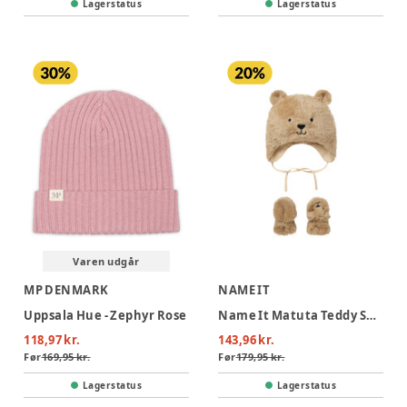
Lagerstatus
Lagerstatus
Varen udgår
MP DENMARK
NAME IT
Uppsala Hue - Zephyr Rose
Name It Matuta Teddy Sæt - Pure Cashmere
118,97 kr.
143,96 kr.
Før
169,95 kr.
Før
179,95 kr.
Lagerstatus
Lagerstatus