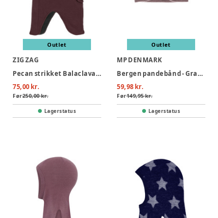
Outlet
Outlet
ZIG ZAG
MP DENMARK
Pecan strikket Balaclava - Huckleberry
Bergen pandebånd - Grape Shake
75,00 kr.
59,98 kr.
Før
250,00 kr.
Før
149,95 kr.
Lagerstatus
Lagerstatus