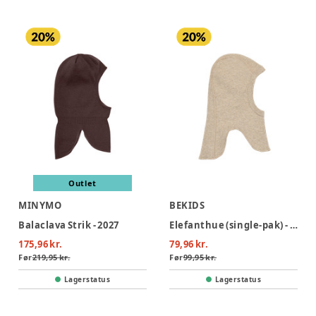
Outlet
MINYMO
BEKIDS
Balaclava Strik - 2027
Elefanthue (single-pak) - Silver Mink Melange
175,96 kr.
79,96 kr.
Før
219,95 kr.
Før
99,95 kr.
Lagerstatus
Lagerstatus