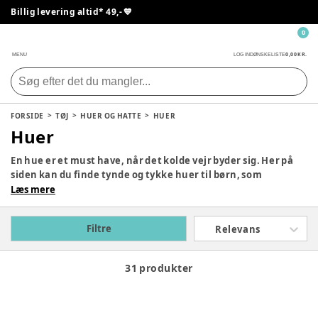
Billig levering altid* 49,- 💙
0
0,00 KR.
MENU
LOG IND
ØNSKELISTE
FORSIDE
TØJ
HUER OG HATTE
HUER
Huer
En hue er et must have, når det kolde vejr byder sig. Her på
siden kan du finde tynde og tykke huer til børn, som
fungerer til alt slags vejr. Find huer til børn i flotte designs
Læs mere
fra populære mærker som Petit Piao, CeLaVi og Mikk-Line.
Filtre
Relevans
31 produkter