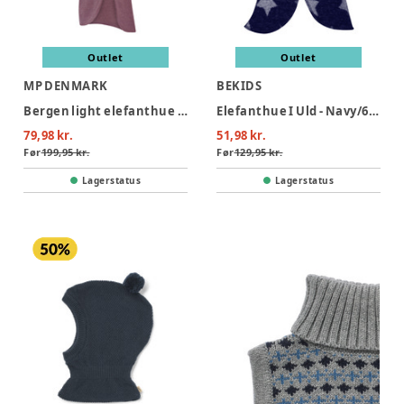
Outlet
Outlet
MP DENMARK
BEKIDS
Bergen light elefanthue - 4201
Elefanthue I Uld - Navy/6944
79,98 kr.
51,98 kr.
Før
199,95 kr.
Før
129,95 kr.
Lagerstatus
Lagerstatus