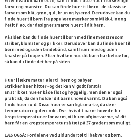
Efter hvad dit barn et til, kan I finde flotte huer i forskellige
farver og mønstre. Du kan finde huer til børn i de klassiske
farver som blå, grøn, gul, brun og lyserød. Derudover kan du
finde huer til børn fra populære mærker som
Mikk-Line
og
Petit Piao
, der designer smarte huer til dit barn.
På siden kan du finde huer til børn med fine mønstre som
striber, blomster og prikker. Derudover kan du finde huer til
børn med og uden bindebånd, samt huer med og uden
knaster på toppen. Efter hvilken hue dit barn har behov for,
så kan du finde det her på siden.
Huer i lækre materialer til børn og babyer
Strikker huer hitter - og det kan vi godt forstå!
En strikket hue er både flot og hyggelig, men den er også
praktisk, da den holder dit barns hoved varmt. Du kan også
finde huer i uld. Disse huer er særligt smarte, da de er
temperaturregulerende. Dvs. hvis dit barns hoved eller
kropstemperatur er for varm, vil huen afgive varme, så dit
barn får en kropstemperatur så tæt på 37 grader som muligt.
LÆS OGSÅ:
Fordelene ved uldundertøj til babyer og børn
.