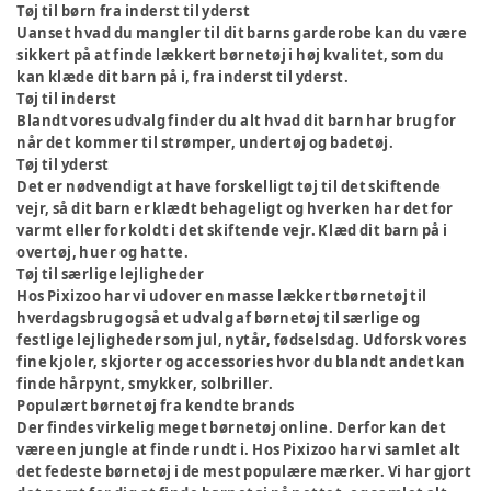
Tøj til børn fra inderst til yderst
Uanset hvad du mangler til dit barns garderobe kan du være
sikkert på at finde lækkert børnetøj i høj kvalitet, som du
kan klæde dit barn på i, fra inderst til yderst.
Tøj til inderst
Blandt vores udvalg finder du alt hvad dit barn har brug for
når det kommer til strømper, undertøj og badetøj.
Tøj til yderst
Det er nødvendigt at have forskelligt tøj til det skiftende
vejr, så dit barn er klædt behageligt og hverken har det for
varmt eller for koldt i det skiftende vejr. Klæd dit barn på i
overtøj, huer og hatte.
Tøj til særlige lejligheder
Hos Pixizoo har vi udover en masse lækker tbørnetøj til
hverdagsbrug også et udvalg af børnetøj til særlige og
festlige lejligheder som jul, nytår, fødselsdag. Udforsk vores
fine kjoler, skjorter og accessories hvor du blandt andet kan
finde hårpynt, smykker, solbriller.
Populært børnetøj fra kendte brands
Der findes virkelig meget børnetøj online. Derfor kan det
være en jungle at finde rundt i. Hos Pixizoo har vi samlet alt
det fedeste børnetøj i de mest populære mærker. Vi har gjort