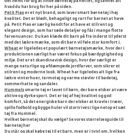
det nemt for dig at finde børnetøj på nettet, og samlet alt
hvad du har brug for her på siden.
Petit Piao
er et nyt brand, som laver smart børnetøj i høj
kvalitet. Det er blødt, behageligt og rart for barnet at have
på. Petit Piao er særlig kendt for at have et stilrent og
elegant design, som har søde detaljer og fås i mange flotte
farvenuancer. Du kan klæde dit barn på fra inderst til yderst
med det lækre mærke, som dit barn vil føle stor komfort i.
Wheat
er ligeledes et populært børnetøjsmærke, hvor der i
produktionen særligt har været fokus på bærdygtighed og
miljø. Det er et skandinavisk design, hvor der særligt er
mange naturlige og afdæmpede jordfarver, som sikrer et
stilrent og moderne look. Wheat har ligeledes alt lige fra
lækre vinterhuer, termotøj og varme støvler til badetøj,
sommerhatte og sandaler.
Hummels
smarte tøj er lavet til børn, der bare elsker at være
aktive og dyrke sport. Det er tøj af høj kvalitet og god
komfort, så det energiske barn der elsker at kravle i træer,
spille fodbold og bygge huler vil stortrives i lige netop et sæt
tøj fra Hummel.
Hvilket børnetøj skal du vælge? Se vores størrelsesguide til
børnetøj her
Du står og skal købe tøj til et barn, men er i tvivl om, hvilken