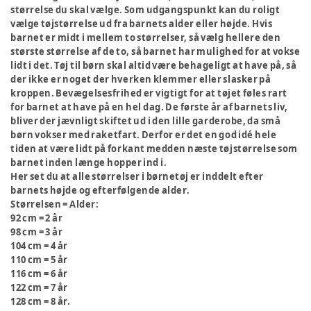
størrelse du skal vælge. Som udgangspunkt kan du roligt
vælge tøjstørrelse ud fra barnets alder eller højde. Hvis
barnet er midt i mellem to størrelser, så vælg hellere den
største størrelse af de to, så barnet har mulighed for at vokse
lidt i det. Tøj til børn skal altid være behageligt at have på, så
der ikke er noget der hverken klemmer eller slasker på
kroppen. Bevægelsesfrihed er vigtigt for at tøjet føles rart
for barnet at have på en hel dag. De første år af barnets liv,
bliver der jævnligt skiftet ud i den lille garderobe, da små
børn vokser med raketfart. Derfor er det en god idé hele
tiden at være lidt på forkant medden næste tøjstørrelse som
barnet inden længe hopper ind i.
Her set du at alle størrelser i børnetøj er inddelt efter
barnets højde og efterfølgende alder.
Størrelsen = Alder:
92 cm = 2 år
98 cm = 3 år
104 cm = 4 år
110 cm = 5 år
116 cm = 6 år
122 cm = 7 år
128 cm = 8 år.