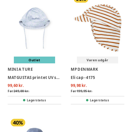
Outlet
Varen udgår
MINI A TURE
MP DENMARK
MATGUSTAS printet UV solhat - 0151
Eli cap - 4175
99,60 kr.
99,98 kr.
Før
249,00 kr.
Før
199,95 kr.
Lagerstatus
Lagerstatus