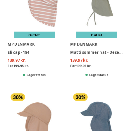
Outlet
Outlet
MP DENMARK
MP DENMARK
Eli cap - 184
Matti sommer hat - Desert Sage
139,97 kr.
139,97 kr.
Før
199,95 kr.
Før
199,95 kr.
Lagerstatus
Lagerstatus