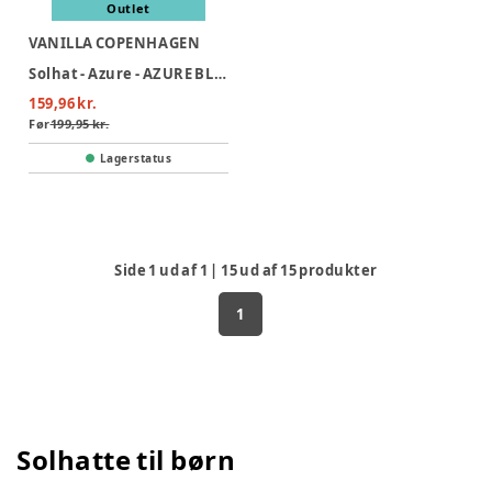
Outlet
VANILLA COPENHAGEN
Solhat - Azure - AZURE BLUE
159,96 kr.
Før
199,95 kr.
Lagerstatus
Side
1
ud af
1
|
15
ud af
15
produkter
1
Solhatte til børn