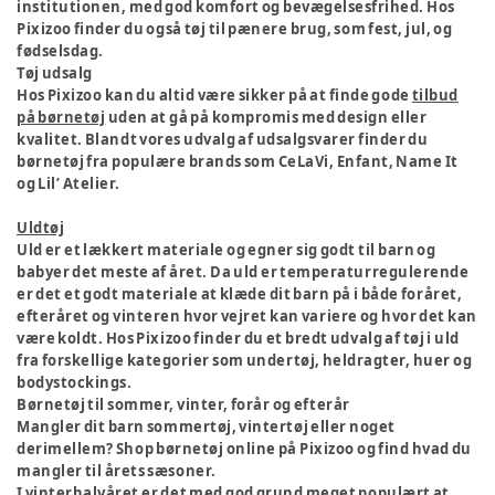
institutionen, med god komfort og bevægelsesfrihed. Hos
Pixizoo finder du også tøj til pænere brug, som fest, jul, og
fødselsdag.
Tøj udsalg
Hos Pixizoo kan du altid være sikker på at finde gode
tilbud
på børnetøj
uden at gå på kompromis med design eller
kvalitet. Blandt vores udvalg af udsalgsvarer finder du
børnetøj fra populære brands som CeLaVi, Enfant, Name It
og Lil’ Atelier.
Uldtøj
Uld er et lækkert materiale og egner sig godt til barn og
babyer det meste af året. Da uld er temperaturregulerende
er det et godt materiale at klæde dit barn på i både foråret,
efteråret og vinteren hvor vejret kan variere og hvor det kan
være koldt. Hos Pixizoo finder du et bredt udvalg af tøj i uld
fra forskellige kategorier som undertøj, heldragter, huer og
bodystockings.
Børnetøj til sommer, vinter, forår og efterår
Mangler dit barn sommertøj, vintertøj eller noget
derimellem? Shop børnetøj online på Pixizoo og find hvad du
mangler til årets sæsoner.
I vinterhalvåret er det med god grund meget populært at