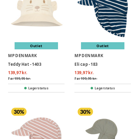
Outlet
Outlet
MP DENMARK
MP DENMARK
Teddy Hat - 1403
Eli cap - 183
139,97 kr.
139,97 kr.
Før
199,95 kr.
Før
199,95 kr.
Lagerstatus
Lagerstatus