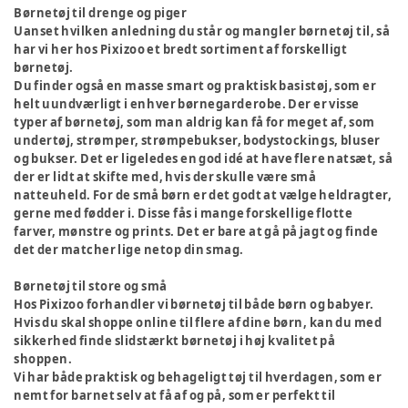
Børnetøj til drenge og piger
Uanset hvilken anledning du står og mangler børnetøj til, så
har vi her hos Pixizoo et bredt sortiment af forskelligt
børnetøj.
Du finder også en masse smart og praktisk basistøj, som er
helt uundværligt i enhver børnegarderobe. Der er visse
typer af børnetøj, som man aldrig kan få for meget af, som
undertøj, strømper, strømpebukser, bodystockings, bluser
og bukser. Det er ligeledes en god idé at have flere natsæt, så
der er lidt at skifte med, hvis der skulle være små
natteuheld. For de små børn er det godt at vælge heldragter,
gerne med fødder i. Disse fås i mange forskellige flotte
farver, mønstre og prints. Det er bare at gå på jagt og finde
det der matcher lige netop din smag.
Børnetøj til store og små
Hos Pixizoo forhandler vi børnetøj til både børn og babyer.
Hvis du skal shoppe online til flere af dine børn, kan du med
sikkerhed finde slidstærkt børnetøj i høj kvalitet på
shoppen.
Vi har både praktisk og behageligt tøj til hverdagen, som er
nemt for barnet selv at få af og på, som er perfekt til