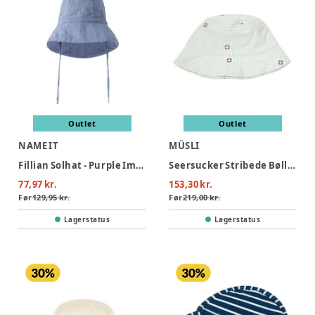
Outlet
Outlet
NAME IT
MÜSLI
Fillian Solhat - Purple Impression
Seersucker Stribede Bøllehat - Tofu/ Ocean/ Mineral red
77,97 kr.
153,30 kr.
Før
129,95 kr.
Før
219,00 kr.
Lagerstatus
Lagerstatus