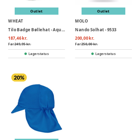
Outlet
Outlet
WHEAT
MOLO
Tilo Badge Bøllehat - Aqua Stripe
Nando Solhat - 9533
187,46 kr.
200,00 kr.
Før
249,95 kr.
Før
250,00 kr.
Lagerstatus
Lagerstatus