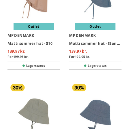
Outlet
Outlet
MP DENMARK
MP DENMARK
Matti sommer hat - 810
Matti sommer hat - Stone Blue
139,97 kr.
139,97 kr.
Før
199,95 kr.
Før
199,95 kr.
Lagerstatus
Lagerstatus