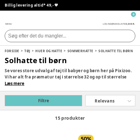
Billig levering altid* 49,- 💙
0
0,00 KR.
MENU
LOG IND
ØNSKELISTE
FORSIDE
TØJ
HUER OG HATTE
SOMMERHATTE
SOLHATTE TIL BØRN
Solhatte til børn
Se vores store udvalg af tøj til babyer og børn her på Pixizoo.
Vi har alt fra præmatur tøj i størrelse 32 og op til størrelse
140, så uanset jeres behov, kan I finde det perfekte tøj match
Læs mere
her. Leder I efter kjoler, bluser, bukser, regntøj, termotøj,
uldtøj, bodyer, heldragter eller noget helt andet? Så tag et
Filtre
Relevans
kig på hele vores udvalg. Hos Pixizoo tilbyder vi populære
mærker som Lil' Atelier, hummel, Mikk-Line, Wheat og
mange flere.
15 produkter