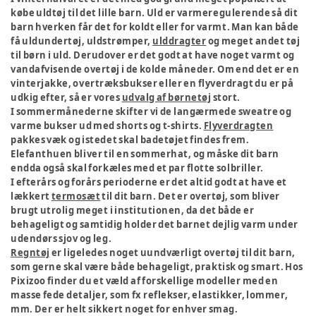
købe uldtøj til det lille barn. Uld er varmeregulerende så dit
barn hverken får det for koldt eller for varmt. Man kan både
få uldundertøj, uldstrømper,
ulddragter
og meget andet tøj
til børn i uld. Derudover er det godt at have noget varmt og
vandafvisende overtøj i de kolde måneder. Om end det er en
vinterjakke, overtræksbukser eller en flyverdragt du er på
udkig efter, så er vores
udvalg af børnetøj
stort.
I sommermånederne skifter vi de langærmede sweatre og
varme bukser ud med shorts og t-shirts.
Flyverdragten
pakkes væk og istedet skal badetøjet findes frem.
Elefanthuen bliver til en sommerhat, og måske dit barn
endda også skal forkæles med et par flotte solbriller.
I efterårs og forårs perioderne er det altid godt at have et
lækkert
termosæt
til dit barn. Det er overtøj, som bliver
brugt utrolig meget i institutionen, da det både er
behageligt og samtidig holder det barnet dejlig varm under
udendørs sjov og leg.
Regntøj
er ligeledes noget uundværligt overtøj til dit barn,
som gerne skal være både behageligt, praktisk og smart. Hos
Pixizoo finder du et væld af forskellige modeller med en
masse fede detaljer, som fx reflekser, elastikker, lommer,
mm. Der er helt sikkert noget for enhver smag.