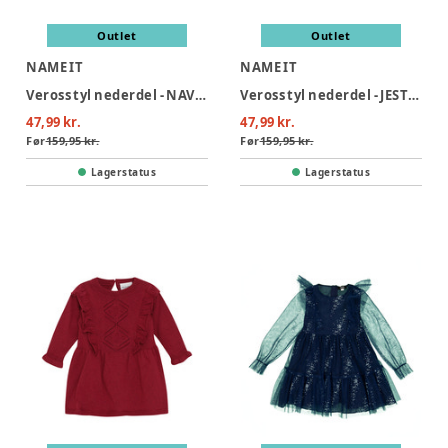
Outlet
Outlet
NAME IT
NAME IT
Veross tyl nederdel - NAVY BLAZE
Veross tyl nederdel - JESTERRED
47,99 kr.
47,99 kr.
Før
159,95 kr.
Før
159,95 kr.
Lagerstatus
Lagerstatus