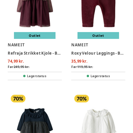
Outlet
Outlet
NAME IT
NAME IT
Refraja Strikket Kjole - Burgundy
Roxy Velour Leggings - Burgundy
74,99 kr.
35,99 kr.
Før
249,95 kr.
Før
119,95 kr.
Lagerstatus
Lagerstatus