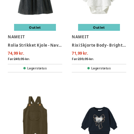
Outlet
Outlet
NAME IT
NAME IT
Rolia Strikket Kjole - Navy Blazer
Rixi Skjorte Body - Bright White
74,99 kr.
71,99 kr.
Før
249,95 kr.
Før
239,95 kr.
Lagerstatus
Lagerstatus