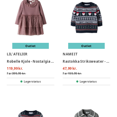
Outlet
Outlet
LIL' ATELIER
NAME IT
Robelle Kjole - Nostalgia Rose
Rastokka Striksweater - Dark Sapphire
119,99 kr.
47,99 kr.
Før
399,95 kr.
Før
159,95 kr.
Lagerstatus
Lagerstatus