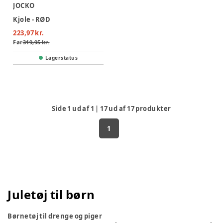
JOCKO
Kjole - RØD
223,97 kr.
Før
319,95 kr.
Lagerstatus
Side
1
ud af
1
|
17
ud af
17
produkter
1
Juletøj til børn
Børnetøj til drenge og piger