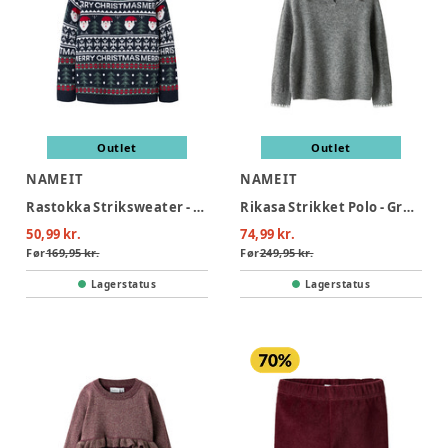
Outlet
Outlet
NAME IT
NAME IT
Rastokka Striksweater - Dark Sapphire
Rikasa Strikket Polo - Grey Melange
50,99 kr.
74,99 kr.
Før
169,95 kr.
Før
249,95 kr.
Lagerstatus
Lagerstatus