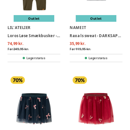
Outlet
Outlet
LIL' ATELIER
NAME IT
Loros Løse Smækbusker - SEA TURTLE
Raxa ls sweat - DARKSAPPHI
74,99 kr.
35,99 kr.
Før
249,95 kr.
Før
119,95 kr.
Lagerstatus
Lagerstatus