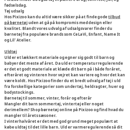
fødselsdag.
Tøj udsalg
Hos Pixizoo kan du altid være sikker på at finde gode
tilbud
på børnetøj
uden at gå på kompromis med design eller
kvalitet. Blandt vores udvalg af udsalgsvarer finder du
børnetøj fra populære brands som CeLaVi, Enfant, Name It
og Lil’ Atelier.
Uldtøj
Uld er et lækkert materiale og egner sig godt til barn og
babyer det meste af året. Da uld er temperaturregulerende
er det et godt materiale at klæde dit barn på i både foråret,
efteråret og vinteren hvor vejret kan variere og hvor det kan
være koldt. Hos Pixizoo finder du et bredt udvalg af tøj i uld
fra forskellige kategorier som undertøj, heldragter, huer og
bodystockings.
Børnetøj til sommer, vinter, forår og efterår
Mangler dit barn sommertøj, vintertøj eller noget
derimellem? Shop børnetøj online på Pixizoo og find hvad du
mangler til årets sæsoner.
I vinterhalvåret er det med god grund meget populært at
købe uldtøj til det lille barn. Uld er varmeregulerende så dit