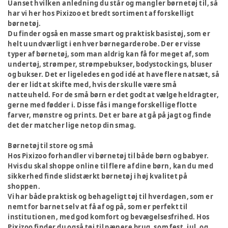
Uanset hvilken anledning du står og mangler børnetøj til, så
har vi her hos Pixizoo et bredt sortiment af forskelligt
børnetøj.
Du finder også en masse smart og praktisk basistøj, som er
helt uundværligt i enhver børnegarderobe. Der er visse
typer af børnetøj, som man aldrig kan få for meget af, som
undertøj, strømper, strømpebukser, bodystockings, bluser
og bukser. Det er ligeledes en god idé at have flere natsæt, så
der er lidt at skifte med, hvis der skulle være små
natteuheld. For de små børn er det godt at vælge heldragter,
gerne med fødder i. Disse fås i mange forskellige flotte
farver, mønstre og prints. Det er bare at gå på jagt og finde
det der matcher lige netop din smag.
Børnetøj til store og små
Hos Pixizoo forhandler vi børnetøj til både børn og babyer.
Hvis du skal shoppe online til flere af dine børn, kan du med
sikkerhed finde slidstærkt børnetøj i høj kvalitet på
shoppen.
Vi har både praktisk og behageligt tøj til hverdagen, som er
nemt for barnet selv at få af og på, som er perfekt til
institutionen, med god komfort og bevægelsesfrihed. Hos
Pixizoo finder du også tøj til pænere brug, som fest, jul, og