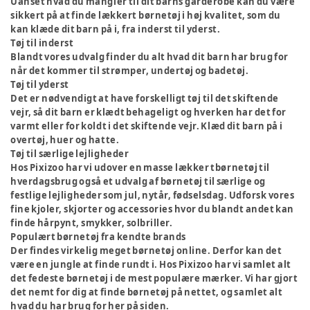
Uanset hvad du mangler til dit barns garderobe kan du være
sikkert på at finde lækkert børnetøj i høj kvalitet, som du
kan klæde dit barn på i, fra inderst til yderst.
Tøj til inderst
Blandt vores udvalg finder du alt hvad dit barn har brug for
når det kommer til strømper, undertøj og badetøj.
Tøj til yderst
Det er nødvendigt at have forskelligt tøj til det skiftende
vejr, så dit barn er klædt behageligt og hverken har det for
varmt eller for koldt i det skiftende vejr. Klæd dit barn på i
overtøj, huer og hatte.
Tøj til særlige lejligheder
Hos Pixizoo har vi udover en masse lækker tbørnetøj til
hverdagsbrug også et udvalg af børnetøj til særlige og
festlige lejligheder som jul, nytår, fødselsdag. Udforsk vores
fine kjoler, skjorter og accessories hvor du blandt andet kan
finde hårpynt, smykker, solbriller.
Populært børnetøj fra kendte brands
Der findes virkelig meget børnetøj online. Derfor kan det
være en jungle at finde rundt i. Hos Pixizoo har vi samlet alt
det fedeste børnetøj i de mest populære mærker. Vi har gjort
det nemt for dig at finde børnetøj på nettet, og samlet alt
hvad du har brug for her på siden.