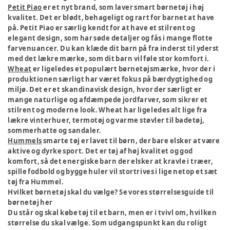
Petit Piao
er et nyt brand, som laver smart børnetøj i høj
kvalitet. Det er blødt, behageligt og rart for barnet at have
på. Petit Piao er særlig kendt for at have et stilrent og
elegant design, som har søde detaljer og fås i mange flotte
farvenuancer. Du kan klæde dit barn på fra inderst til yderst
med det lækre mærke, som dit barn vil føle stor komfort i.
Wheat
er ligeledes et populært børnetøjsmærke, hvor der i
produktionen særligt har været fokus på bærdygtighed og
miljø. Det er et skandinavisk design, hvor der særligt er
mange naturlige og afdæmpede jordfarver, som sikrer et
stilrent og moderne look. Wheat har ligeledes alt lige fra
lækre vinterhuer, termotøj og varme støvler til badetøj,
sommerhatte og sandaler.
Hummels
smarte tøj er lavet til børn, der bare elsker at være
aktive og dyrke sport. Det er tøj af høj kvalitet og god
komfort, så det energiske barn der elsker at kravle i træer,
spille fodbold og bygge huler vil stortrives i lige netop et sæt
tøj fra Hummel.
Hvilket børnetøj skal du vælge? Se vores størrelsesguide til
børnetøj her
Du står og skal købe tøj til et barn, men er i tvivl om, hvilken
størrelse du skal vælge. Som udgangspunkt kan du roligt