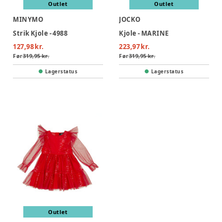
Outlet
Outlet
MINYMO
JOCKO
Strik Kjole - 4988
Kjole - MARINE
127,98 kr.
223,97 kr.
Før
319,95 kr.
Før
319,95 kr.
Lagerstatus
Lagerstatus
Outlet