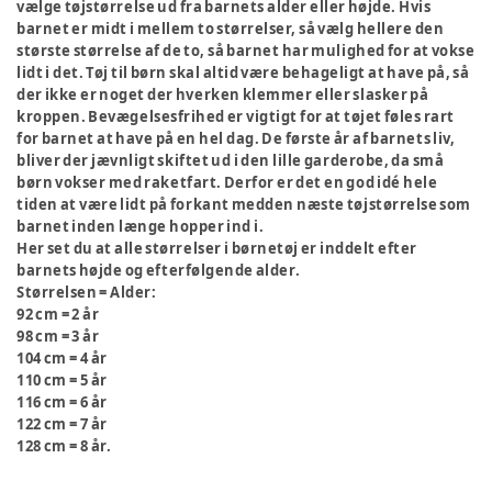
vælge tøjstørrelse ud fra barnets alder eller højde. Hvis
barnet er midt i mellem to størrelser, så vælg hellere den
største størrelse af de to, så barnet har mulighed for at vokse
lidt i det. Tøj til børn skal altid være behageligt at have på, så
der ikke er noget der hverken klemmer eller slasker på
kroppen. Bevægelsesfrihed er vigtigt for at tøjet føles rart
for barnet at have på en hel dag. De første år af barnets liv,
bliver der jævnligt skiftet ud i den lille garderobe, da små
børn vokser med raketfart. Derfor er det en god idé hele
tiden at være lidt på forkant medden næste tøjstørrelse som
barnet inden længe hopper ind i.
Her set du at alle størrelser i børnetøj er inddelt efter
barnets højde og efterfølgende alder.
Størrelsen = Alder:
92 cm = 2 år
98 cm = 3 år
104 cm = 4 år
110 cm = 5 år
116 cm = 6 år
122 cm = 7 år
128 cm = 8 år.