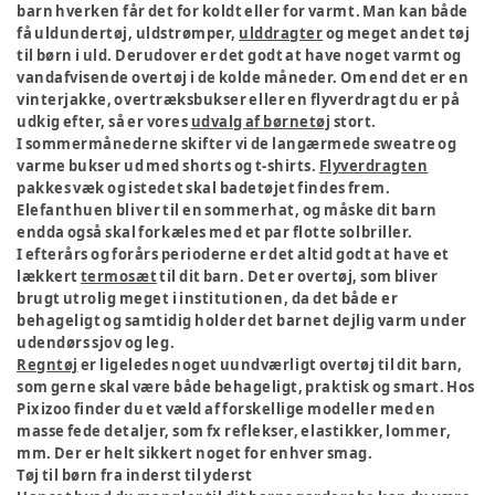
barn hverken får det for koldt eller for varmt. Man kan både
få uldundertøj, uldstrømper,
ulddragter
og meget andet tøj
til børn i uld. Derudover er det godt at have noget varmt og
vandafvisende overtøj i de kolde måneder. Om end det er en
vinterjakke, overtræksbukser eller en flyverdragt du er på
udkig efter, så er vores
udvalg af børnetøj
stort.
I sommermånederne skifter vi de langærmede sweatre og
varme bukser ud med shorts og t-shirts.
Flyverdragten
pakkes væk og istedet skal badetøjet findes frem.
Elefanthuen bliver til en sommerhat, og måske dit barn
endda også skal forkæles med et par flotte solbriller.
I efterårs og forårs perioderne er det altid godt at have et
lækkert
termosæt
til dit barn. Det er overtøj, som bliver
brugt utrolig meget i institutionen, da det både er
behageligt og samtidig holder det barnet dejlig varm under
udendørs sjov og leg.
Regntøj
er ligeledes noget uundværligt overtøj til dit barn,
som gerne skal være både behageligt, praktisk og smart. Hos
Pixizoo finder du et væld af forskellige modeller med en
masse fede detaljer, som fx reflekser, elastikker, lommer,
mm. Der er helt sikkert noget for enhver smag.
Tøj til børn fra inderst til yderst