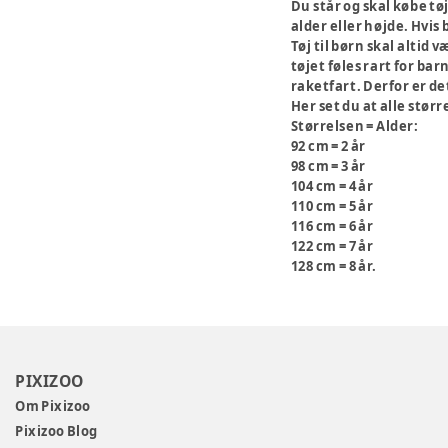
Du står og skal købe tø
alder eller højde. Hvis 
Tøj til børn skal altid
tøjet føles rart for bar
raketfart. Derfor er d
Her set du at alle stør
Størrelsen = Alder:
92 cm = 2 år
98 cm = 3 år
104 cm = 4 år
110 cm = 5 år
116 cm = 6 år
122 cm = 7 år
128 cm = 8 år.
PIXIZOO
Om Pixizoo
Pixizoo Blog