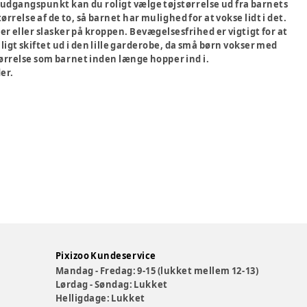
Som udgangspunkt kan du roligt vælge tøjstørrelse ud fra barnets
ørrelse af de to, så barnet har mulighed for at vokse lidt i det.
er eller slasker på kroppen. Bevægelsesfrihed er vigtigt for at
vnligt skiftet ud i den lille garderobe, da små børn vokser med
tørrelse som barnet inden længe hopper ind i.
der.
Pixizoo Kundeservice
Mandag - Fredag: 9-15 (lukket mellem 12-13)
Lørdag - Søndag: Lukket
Helligdage: Lukket