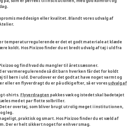
 og på, som er perfekt til institutionen, med god komfort og
sdag.
promis med design eller kvalitet. Blandt vores udvalg af
Atelier.
ld er temperaturregulerende er det et godt materiale at klæde
re koldt. Hos Pixizoo finder du et bredt udvalg af tøj i uld fra
ixizoo og find hvad du mangler til årets sæsoner.
ld er varmeregulerende så dit barn hverken får det for koldt
 til børn i uld. Derudover er det godt at have noget varmt og
eller en flyverdragt du er på udkig efter, så er vores
udvalg af
 t-shirts.
Flyverdragten
pakkes væk og istedet skal badetøjet
æles med et par flotte solbriller.
. Det er overtøj, som bliver brugt utrolig meget i institutionen,
 og leg.
ageligt, praktisk og smart. Hos Pixizoo finder du et væld af
mm. Der er helt sikkert noget for enhver smag.