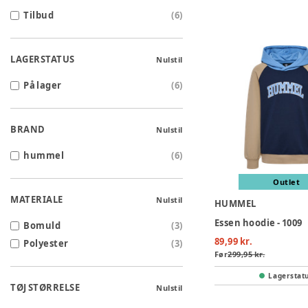
Tilbud
(
6
)
LAGERSTATUS
Nulstil
På lager
(
6
)
BRAND
Nulstil
hummel
(
6
)
Outlet
MATERIALE
Nulstil
HUMMEL
Essen hoodie - 1009
Bomuld
(
3
)
89,99 kr.
Polyester
(
3
)
Før
299,95 kr.
Lagerstat
TØJ STØRRELSE
Nulstil