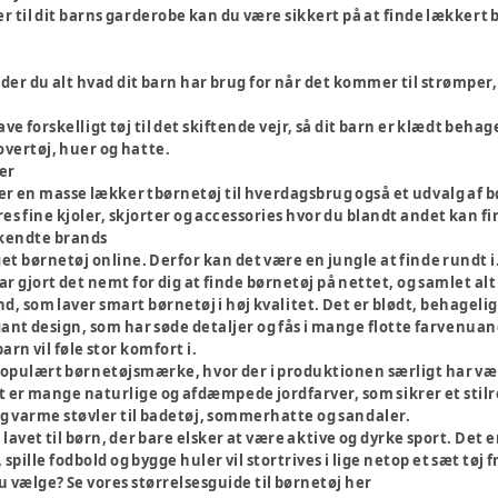
til dit barns garderobe kan du være sikkert på at finde lækkert bør
der du alt hvad dit barn har brug for når det kommer til strømper
e forskelligt tøj til det skiftende vejr, så dit barn er klædt behag
 overtøj, huer og hatte.
der
er en masse lækker tbørnetøj til hverdagsbrug også et udvalg af bør
es fine kjoler, skjorter og accessories hvor du blandt andet kan fi
 kendte brands
et børnetøj online. Derfor kan det være en jungle at finde rundt i.
 gjort det nemt for dig at finde børnetøj på nettet, og samlet alt
nd, som laver smart børnetøj i høj kvalitet. Det er blødt, behageligt
gant design, som har søde detaljer og fås i mange flotte farvenuanc
rn vil føle stor komfort i.
 populært børnetøjsmærke, hvor der i produktionen særligt har væ
gt er mange naturlige og afdæmpede jordfarver, som sikrer et stilr
g varme støvler til badetøj, sommerhatte og sandaler.
 lavet til børn, der bare elsker at være aktive og dyrke sport. Det e
, spille fodbold og bygge huler vil stortrives i lige netop et sæt tø
u vælge? Se vores størrelsesguide til børnetøj her