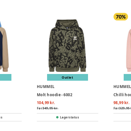
Outlet
HUMMEL
HUMME
Molt hoodie - 6002
Chilli h
104,99 kr.
98,99 kr.
Før
349,95 kr.
Før
329,95 
us
Lagerstatus