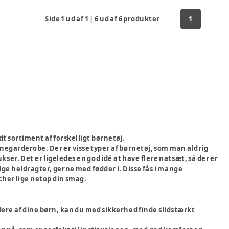
Side
1
ud af
1
|
6
ud af
6
produkter
1
dt sortiment af forskelligt børnetøj.
rnegarderobe. Der er visse typer af børnetøj, som man aldrig
er. Det er ligeledes en god idé at have flere natsæt, så der er
ælge heldragter, gerne med fødder i. Disse fås i mange
tcher lige netop din smag.
 flere af dine børn, kan du med sikkerhed finde slidstærkt