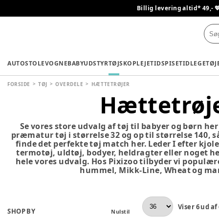
Billig levering altid* 49,- 
AUTOSTOLE
VOGNE
BABYUDSTYR
TØJ
SKO
PLEJETID
SPISETID
LEGETØJ
FORSIDE
TØJ
OVERDELE
HÆTTETRØJER
Hættetrøj
Se vores store udvalg af tøj til babyer og børn her 
præmatur tøj i størrelse 32 og op til størrelse 140, 
finde det perfekte tøj match her. Leder I efter kjole
termotøj, uldtøj, bodyer, heldragter eller noget he
hele vores udvalg. Hos Pixizoo tilbyder vi populær
hummel, Mikk-Line, Wheat og man
Viser
6
ud af
SHOP BY
Nulstil