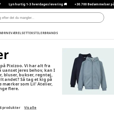

Lyn hurtig 1-3 hverdages levering 🚚
+30.700 Bedømmelser på T
BØRNEVÆRELSET
TEKSTILER
BRANDS
er
på Pixizoo. Vi har alt fra
så uanset jeres behov, kan I
r, bluser, bukser, regntøj,
lt andet? Så tag et kig på
e mærker som Lil' Atelier,
ge flere.
6
produkter
Vis alle