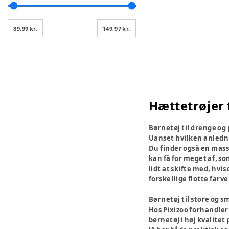
89,99 kr.
149,97 kr.
Hættetrøjer 
Børnetøj til drenge og 
Uanset hvilken anlednin
Du finder også en mass
kan få for meget af, so
lidt at skifte med, hvi
forskellige flotte farv
Børnetøj til store og s
Hos Pixizoo forhandler 
børnetøj i høj kvalitet