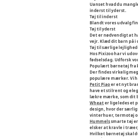
Uanset hvad du mangler 
inderst til yderst.
Tøj til inderst
Blandt vores udvalg fin
Tøj til yderst
Det er nødvendigt at hav
vejr. Klæd dit barn på i
Tøj til særlige lejlighe
Hos Pixizoo har vi udov
fødselsdag. Udforsk vor
Populært børnetøj fra
Der findes virkelig meg
populære mærker. Vi har
Petit Piao
er et nyt bra
have et stilrent og ele
lækre mærke, som dit ba
Wheat
er ligeledes et
design, hvor der særli
vinterhuer, termotøj o
Hummels
smarte tøj er
elsker at kravle i træer
Hvilket børnetøj skal d