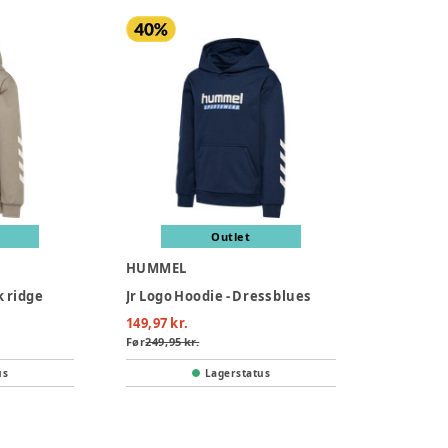
Outlet
HUMMEL
k ridge
Jr Logo Hoodie - Dress blues
149,97 kr.
Før
249,95 kr.
us
Lagerstatus