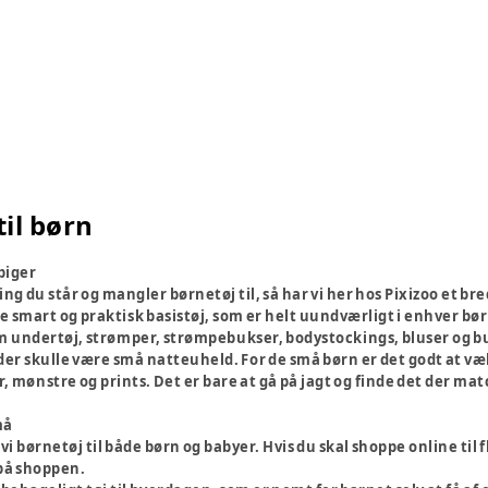
til børn
piger
g du står og mangler børnetøj til, så har vi her hos Pixizoo et bre
e smart og praktisk basistøj, som er helt uundværligt i enhver bø
m undertøj, strømper, strømpebukser, bodystockings, bluser og buks
s der skulle være små natteuheld. For de små børn er det godt at v
er, mønstre og prints. Det er bare at gå på jagt og finde det der ma
må
vi børnetøj til både børn og babyer. Hvis du skal shoppe online til
 på shoppen.