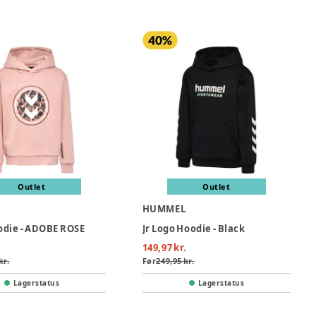
Outlet
Outlet
L
HUMMEL
oodie - ADOBE ROSE
Jr Logo Hoodie - Black
149,97 kr.
kr.
Før
249,95 kr.
Lagerstatus
Lagerstatus