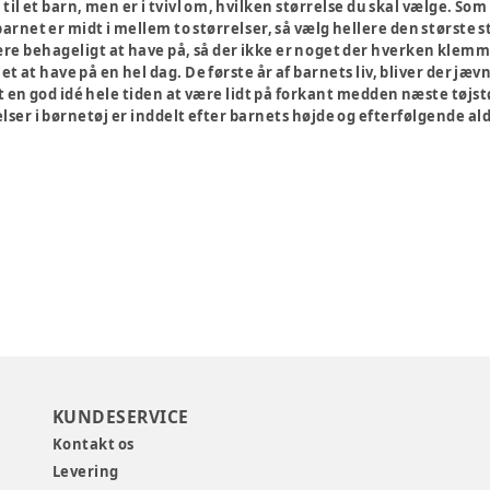
j til et barn, men er i tvivl om, hvilken størrelse du skal vælge. 
barnet er midt i mellem to størrelser, så vælg hellere den største st
 være behageligt at have på, så der ikke er noget der hverken klemm
net at have på en hel dag. De første år af barnets liv, bliver der jæ
et en god idé hele tiden at være lidt på forkant medden næste tøjs
relser i børnetøj er inddelt efter barnets højde og efterfølgende al
KUNDESERVICE
Kontakt os
Levering