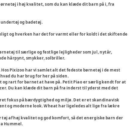
netøj i høj kvalitet, som du kan klæde dit barn på i, fra
, undertøj og badetøj.
eligt og hverken har det for varmt eller for koldt i det skiftende
netøj til særlige og festlige lejligheder som jul, nytår,
nde hårpynt, smykker, solbriller.
 Hos Pixizoo har vi samlet alt det fedeste børnetøj i de mest
 hvad du har brug for her på siden.
 og rart for barnet at have på. Petit Piao er særlig kendt for at
er. Du kan klæde dit barn på fra inderst til yderst med det
ret fokus på bærdygtighed og miljø. Det er et skandinavisk
ent og moderne look. Wheat har ligeledes alt lige fra lækre
r tøj af høj kvalitet og god komfort, så det energiske barn der
j fra Hummel.