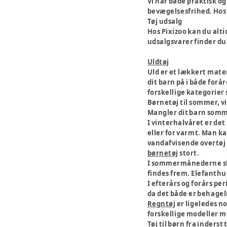
Vi har både praktisk og
bevægelsesfrihed. Hos P
Tøj udsalg
Hos Pixizoo kan du alti
udsalgsvarer finder du 
Uldtøj
Uld er et lækkert mate
dit barn på i både forår
forskellige kategorier
Børnetøj til sommer, vi
Mangler dit barn somme
I vinterhalvåret er det
eller for varmt. Man k
vandafvisende overtøj 
børnetøj
stort.
I sommermånederne ski
findes frem. Elefanthue
I efterårs og forårs pe
da det både er behagel
Regntøj
er ligeledes no
forskellige modeller m
Tøj til børn fra inderst 