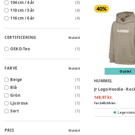
104 cm / 4 år
(
5
)
110 cm / 5 år
(
4
)
116 cm / 6 år
(
4
)
CERTIFICERING
Nulstil
OEKO-Tex
(
1
)
FARVE
Nulstil
Outlet
Beige
(
1
)
HUMMEL
Blå
(
1
)
Jr Logo Hoodie - Roc
Grön
(
1
)
149,97 kr.
Ljusrosa
(
1
)
Før
249,95 kr.
Sort
(
1
)
Lagerstat
PRIS
Nulstil