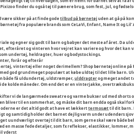
 behageligt tøj til hverdagen, som er nemt for barnet selv at få af
ixizoo finder du også tøj til pænere brug, som fest, jul, og fødsel
d være sikker på at finde gode
tilbud på børnetøj
uden at gå på kom
børnetøj fra populære brands som CeLaVi, Enfant, Name It og Lil’ 
riale og egner sig godt til barn og babyer det meste af året. Da u
et, efteråret og vinteren hvor vejret kan variere og hvor det kan væ
 som undertøj, heldragter, huer og bodystockings.
nter, forår og efterår
rtøj, vintertøj eller noget derimellem? Shop børnetøj online på P
 med god grund meget populært at købe uldtøj til det lille barn. U
an både få uldundertøj, uldstrømper,
ulddragter
og meget andet tøj
i de kolde måneder. Om end det er en vinterjakke, overtræksbukser 
fter vi de langærmede sweatre og varme bukser ud med shorts og
n bliver til en sommerhat, og måske dit barn endda også skal fork
rioderne er det altid godt at have et lækkert
termosæt
til dit barn
igt og samtidig holder det barnet dejlig varm under udendørs sjov
get uundværligt overtøj til dit barn, som gerne skal være både beh
ed en masse fede detaljer, som fx reflekser, elastikker, lommer, 
til yderst