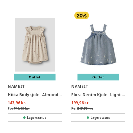
Outlet
Outlet
NAME IT
NAME IT
Hitta Bodykjole - Almond milk
Flora Denim Kjole - Light Blue Denim
143,96 kr.
199,96 kr.
Før
179,95 kr.
Før
249,95 kr.
Lagerstatus
Lagerstatus