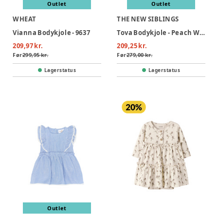
Outlet
Outlet
WHEAT
THE NEW SIBLINGS
Vianna Bodykjole - 9637
Tova Bodykjole - Peach Whip AOP
209,97 kr.
209,25 kr.
Før
299,95 kr.
Før
279,00 kr.
Lagerstatus
Lagerstatus
Outlet