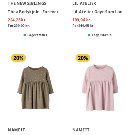
THE NEW SIBLINGS
LIL' ATELIER
Thea Bodykjole - Forever Blue Striped
Lil' Atelier Gayo Sum Langærmet Bodykjole - Turtledove
224,25 kr.
199,96 kr.
Før
299,00 kr.
Før
249,95 kr.
Lagerstatus
Lagerstatus
NAME IT
NAME IT