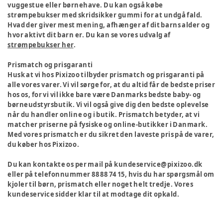
vuggestue eller børnehave. Du kan også købe
strømpebukser med skridsikker gummi for at undgå fald.
Hvad der giver mest mening, afhænger af dit barns alder og
hvor aktivt dit barn er. Du kan se vores udvalg af
strømpebukser her
.
Prismatch og prisgaranti
Husk at vi hos Pixizoo tilbyder prismatch og prisgaranti på
alle vores varer. Vi vil sørge for, at du altid får de bedste priser
hos os, for vi vil ikke bare være Danmarks bedste baby- og
børneudstyrsbutik. Vi vil også give dig den bedste oplevelse
når du handler online og i butik. Prismatch betyder, at vi
matcher priserne på fysiske og online-butikker i Danmark.
Med vores prismatch er du sikret den laveste pris på de varer,
du køber hos Pixizoo.
Du kan kontakte os per mail på kundeservice@pixizoo.dk
eller på telefonnummer 88 88 74 15, hvis du har spørgsmål om
kjoler til børn, prismatch eller noget helt tredje. Vores
kundeservice sidder klar til at modtage dit opkald.