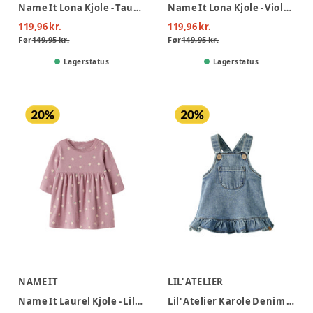
Name It Lona Kjole - Taupe Gray
Name It Lona Kjole - Violet Ice
119,96 kr.
119,96 kr.
Før
149,95 kr.
Før
149,95 kr.
Lagerstatus
Lagerstatus
NAME IT
LIL' ATELIER
Name It Laurel Kjole - Lilas
Lil' Atelier Karole Denim Kjole - Medium Blue Denim