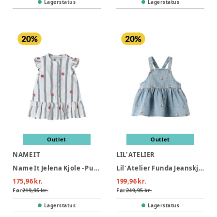
Lagerstatus
Lagerstatus
Outlet
Outlet
NAME IT
LIL' ATELIER
Name It Jelena Kjole - Purple Impression
Lil' Atelier Funda Jeanskjole - Medium Blue Denim
175,96 kr.
199,96 kr.
Før
219,95 kr.
Før
249,95 kr.
Lagerstatus
Lagerstatus