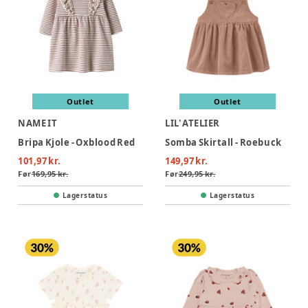
Outlet
Outlet
NAME IT
LIL' ATELIER
Bripa Kjole - Oxblood Red
Somba Skirtall - Roebuck
101,97 kr.
149,97 kr.
Før
169,95 kr.
Før
249,95 kr.
Lagerstatus
Lagerstatus