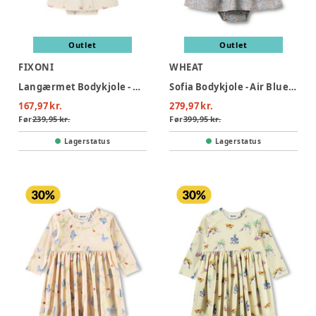
Outlet
Outlet
FIXONI
WHEAT
Langærmet Bodykjole - Bleached Mauve
Sofia Bodykjole - Air Blue Flowers
167,97 kr.
279,97 kr.
Før
239,95 kr.
Før
399,95 kr.
Lagerstatus
Lagerstatus