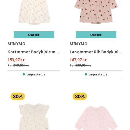
Outlet
Outlet
MINYMO
MINYMO
Kortærmet Bodykjole m. Print - Vanilla Ice
Langærmet Rib Bodykjole m. Print - Peach Whip
153,97 kr.
167,97 kr.
Før
219,95 kr.
Før
239,95 kr.
Lagerstatus
Lagerstatus