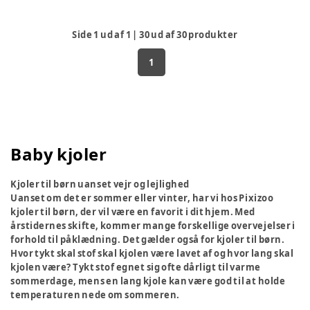
Side
1
ud af
1
|
30
ud af
30
produkter
1
Baby kjoler
Kjoler til børn uanset vejr og lejlighed
Uanset om det er sommer eller vinter, har vi hos Pixizoo
kjoler til børn, der vil være en favorit i dit hjem. Med
årstidernes skifte, kommer mange forskellige overvejelser i
forhold til påklædning. Det gælder også for kjoler til børn.
Hvor tykt skal stof skal kjolen være lavet af og hvor lang skal
kjolen være? Tykt stof egnet sig ofte dårligt til varme
sommerdage, mens en lang kjole kan være god til at holde
temperaturen nede om sommeren.