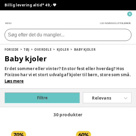
Billig levering altid* 49,- 💙
0
0,00 KR.
MENU
LOG IND
ØNSKELISTE
FORSIDE
TØJ
OVERDELE
KJOLER
BABY KJOLER
Baby kjoler
Er det sommer eller vinter? En stor fest eller hverdag? Hos
Pixizoo har vi et stort udvalg af kjoler til børn, store som små.
Du kan finde kjoler med både farverige mønstre som
Læs mere
blomster og dyre og helt ensfarvede kjoler. Vi har noget til
enhver lejlighed og ethvert barn.
Filtre
Relevans
30 produkter