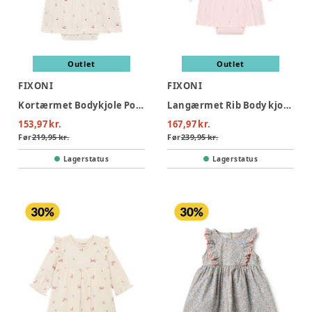
Outlet
Outlet
FIXONI
FIXONI
Kortærmet Bodykjole Pointelle - Eggnog
Langærmet Rib Body kjole - Potpourri
153,97 kr.
167,97 kr.
Før
219,95 kr.
Før
239,95 kr.
Lagerstatus
Lagerstatus