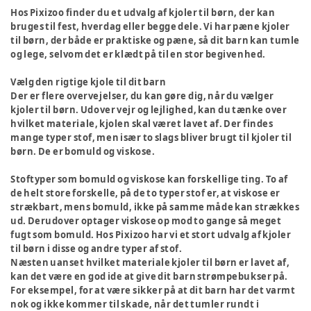
Hos Pixizoo finder du et udvalg af kjoler til børn, der kan
bruges til fest, hverdag eller begge dele. Vi har pæne kjoler
til børn, der både er praktiske og pæne, så dit barn kan tumle
og lege, selvom det er klædt på til en stor begivenhed.
Vælg den rigtige kjole til dit barn
Der er flere overvejelser, du kan gøre dig, når du vælger
kjoler til børn. Udover vejr og lejlighed, kan du tænke over
hvilket materiale, kjolen skal været lavet af. Der findes
mange typer stof, men især to slags bliver brugt til kjoler til
børn. De er bomuld og viskose.
Stoftyper som bomuld og viskose kan forskellige ting. To af
de helt store forskelle, på de to typer stof er, at viskose er
strækbart, mens bomuld, ikke på samme måde kan strækkes
ud. Derudover optager viskose op mod to gange så meget
fugt som bomuld. Hos Pixizoo har vi et stort udvalg af kjoler
til børn i disse og andre typer af stof.
Næsten uanset hvilket materiale kjoler til børn er lavet af,
kan det være en god ide at give dit barn strømpebukser på.
For eksempel, for at være sikker på at dit barn har det varmt
nok og ikke kommer til skade, når det tumler rundt i