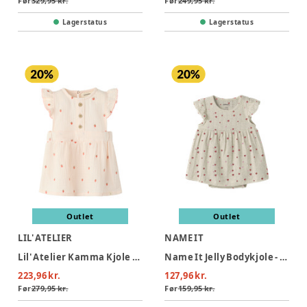
Før
329,95 kr.
Før
249,95 kr.
Lagerstatus
Lagerstatus
Outlet
Outlet
LIL' ATELIER
NAME IT
Lil' Atelier Kamma Kjole - Morganite
Name It Jelly Bodykjole - Peyote Melange
223,96 kr.
127,96 kr.
Før
279,95 kr.
Før
159,95 kr.