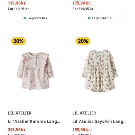
119,96 kr.
175,96 kr.
Før
149,95 kr.
Før
219,95 kr.
Lagerstatus
Lagerstatus
LIL' ATELIER
LIL' ATELIER
Lil' Atelier Kamma Langærmet Body Kjole - Hushed Violet
Lil' Atelier Gayo Kin Langærmet Body Kjole - Turtledove
263,96 kr.
199,96 kr.