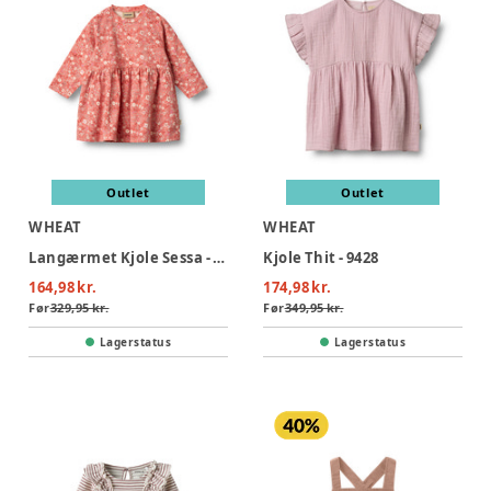
Outlet
Outlet
WHEAT
WHEAT
Langærmet Kjole Sessa - 9422
Kjole Thit - 9428
164,98 kr.
174,98 kr.
Før
329,95 kr.
Før
349,95 kr.
Lagerstatus
Lagerstatus