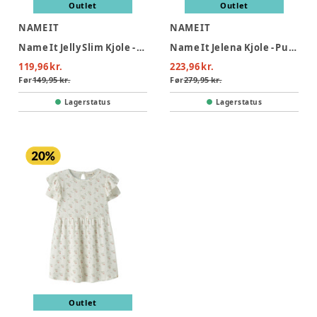
Outlet
Outlet
NAME IT
NAME IT
Name It Jelly Slim Kjole - Peyote Melange
Name It Jelena Kjole - Purple Impression
119,96 kr.
223,96 kr.
Før
149,95 kr.
Før
279,95 kr.
Lagerstatus
Lagerstatus
Outlet