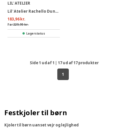
LIL' ATELIER
Lil' Atelier Rachello Duna Kjole - Coconut Milk
183,96 kr.
Før
229,95 kr.
Lagerstatus
Side
1
ud af
1
|
17
ud af
17
produkter
1
Festkjoler til børn
Kjoler til børn uanset vejr og lejlighed