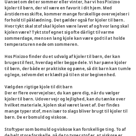
Uanset om det er sommer eller vinter, har vi hos Pixizoo
kjoler til børn, der vil være en favorit i dit hjem. Med
årstidernes skifte, kommer mange forskellige overvejelser i
forhold til påklædning. Det gælder også for kjoler til børn.
Hvor tykt skal stof skal kjolen være lavet af og hvor lang skal
kjolen være? Tykt stof egnet sig ofte dårligt til varme
sommerdage, mens en lang kjole kan være god til at holde
temperaturen nede om sommeren.
Hos Pixizoo finder du et udvalg af kjoler til børn, der kan
bruges til fest, hverdag eller begge dele. Vi har pæne kjoler
til børn, der både er praktiske og pæne, så dit barn kan tumle
og lege, selvom det er klædt på til en stor begivenhed.
Vælg den rigtige kjole til dit barn
Der er flere overvejelser, du kan gøre dig, når du vælger
kjoler til børn. Udover vejr og lejlighed, kan du tænke over
hvilket materiale, kjolen skal været lavet af. Der findes
mange typer stof, men især to slags bliver brugt til kjoler til
børn. De er bomuld og viskose.
Stoftyper som bomuld og viskose kan forskellige ting. To af
de helt store forskelle, på de to typer stof er, at viskose er