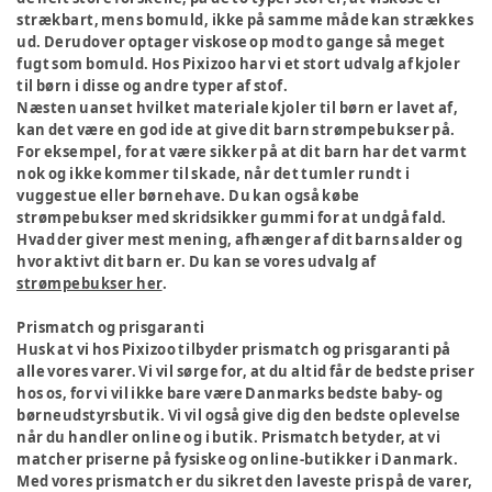
strækbart, mens bomuld, ikke på samme måde kan strækkes
ud. Derudover optager viskose op mod to gange så meget
fugt som bomuld. Hos Pixizoo har vi et stort udvalg af kjoler
til børn i disse og andre typer af stof.
Næsten uanset hvilket materiale kjoler til børn er lavet af,
kan det være en god ide at give dit barn strømpebukser på.
For eksempel, for at være sikker på at dit barn har det varmt
nok og ikke kommer til skade, når det tumler rundt i
vuggestue eller børnehave. Du kan også købe
strømpebukser med skridsikker gummi for at undgå fald.
Hvad der giver mest mening, afhænger af dit barns alder og
hvor aktivt dit barn er. Du kan se vores udvalg af
strømpebukser her
.
Prismatch og prisgaranti
Husk at vi hos Pixizoo tilbyder prismatch og prisgaranti på
alle vores varer. Vi vil sørge for, at du altid får de bedste priser
hos os, for vi vil ikke bare være Danmarks bedste baby- og
børneudstyrsbutik. Vi vil også give dig den bedste oplevelse
når du handler online og i butik. Prismatch betyder, at vi
matcher priserne på fysiske og online-butikker i Danmark.
Med vores prismatch er du sikret den laveste pris på de varer,