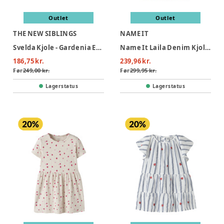
Outlet
Outlet
THE NEW SIBLINGS
NAME IT
Svelda Kjole - Gardenia EMB
Name It Laila Denim Kjole - Light Blue Denim
186,75 kr.
239,96 kr.
Før
249,00 kr.
Før
299,95 kr.
Lagerstatus
Lagerstatus