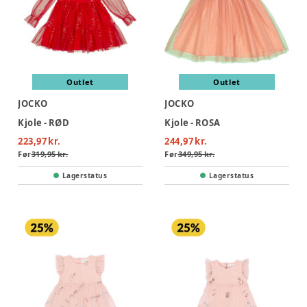
Outlet
Outlet
JOCKO
JOCKO
Kjole - RØD
Kjole - ROSA
223,97 kr.
244,97 kr.
Før
319,95 kr.
Før
349,95 kr.
Lagerstatus
Lagerstatus