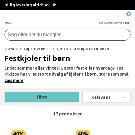
Billig levering altid* 49,- 💙
0
0,00 KR.
MENU
LOG IND
ØNSKELISTE
FORSIDE
TØJ
OVERDELE
KJOLER
FESTKJOLER TIL BØRN
Festkjoler til børn
Er det sommer eller vinter? En stor fest eller hverdag? Hos
Pixizoo har vi et stort udvalg af kjoler til børn, store som små.
Du kan finde kjoler med både farverige mønstre som
Læs mere
blomster og dyre og helt ensfarvede kjoler. Vi har noget til
enhver lejlighed og ethvert barn.
Filtre
Relevans
17 produkter