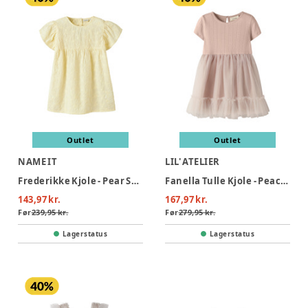
Outlet
Outlet
NAME IT
LIL' ATELIER
Frederikke Kjole - Pear Sorbet
Fanella Tulle Kjole - Peach Whip
143,97 kr.
167,97 kr.
Før
239,95 kr.
Før
279,95 kr.
Lagerstatus
Lagerstatus