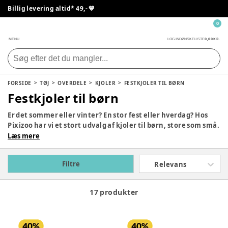
Billig levering altid* 49,- 💙
0
0,00 KR.
MENU
LOG IND
ØNSKELISTE
FORSIDE
TØJ
OVERDELE
KJOLER
FESTKJOLER TIL BØRN
Festkjoler til børn
Er det sommer eller vinter? En stor fest eller hverdag? Hos
Pixizoo har vi et stort udvalg af kjoler til børn, store som små.
Du kan finde kjoler med både farverige mønstre som
Læs mere
blomster og dyre og helt ensfarvede kjoler. Vi har noget til
enhver lejlighed og ethvert barn.
Filtre
Relevans
17 produkter