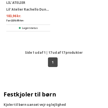
LIL' ATELIER
Lil' Atelier Rachello Duna Kjole - Coconut Milk
183,96 kr.
Før
229,95 kr.
Lagerstatus
Side
1
ud af
1
|
17
ud af
17
produkter
1
Festkjoler til børn
Kjoler til børn uanset vejr og lejlighed