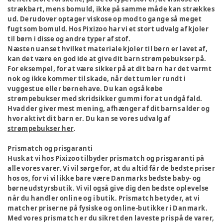
strækbart, mens bomuld, ikke på samme måde kan strækkes
ud. Derudover optager viskose op mod to gange så meget
fugt som bomuld. Hos Pixizoo har vi et stort udvalg af kjoler
til børn i disse og andre typer af stof.
Næsten uanset hvilket materiale kjoler til børn er lavet af,
kan det være en god ide at give dit barn strømpebukser på.
For eksempel, for at være sikker på at dit barn har det varmt
nok og ikke kommer til skade, når det tumler rundt i
vuggestue eller børnehave. Du kan også købe
strømpebukser med skridsikker gummi for at undgå fald.
Hvad der giver mest mening, afhænger af dit barns alder og
hvor aktivt dit barn er. Du kan se vores udvalg af
strømpebukser her
.
Prismatch og prisgaranti
Husk at vi hos Pixizoo tilbyder prismatch og prisgaranti på
alle vores varer. Vi vil sørge for, at du altid får de bedste priser
hos os, for vi vil ikke bare være Danmarks bedste baby- og
børneudstyrsbutik. Vi vil også give dig den bedste oplevelse
når du handler online og i butik. Prismatch betyder, at vi
matcher priserne på fysiske og online-butikker i Danmark.
Med vores prismatch er du sikret den laveste pris på de varer,