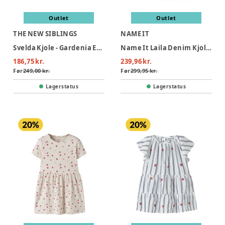
Outlet
Outlet
THE NEW SIBLINGS
NAME IT
Svelda Kjole - Gardenia EMB
Name It Laila Denim Kjole - Light Blue Denim
186,75 kr.
239,96 kr.
Før
249,00 kr.
Før
299,95 kr.
Lagerstatus
Lagerstatus