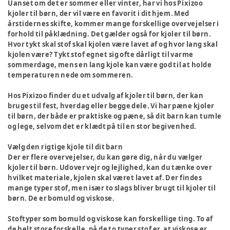
Uanset om det er sommer eller vinter, har vi hos Pixizoo
kjoler til børn, der vil være en favorit i dit hjem. Med
årstidernes skifte, kommer mange forskellige overvejelser i
forhold til påklædning. Det gælder også for kjoler til børn.
Hvor tykt skal stof skal kjolen være lavet af og hvor lang skal
kjolen være? Tykt stof egnet sig ofte dårligt til varme
sommerdage, mens en lang kjole kan være god til at holde
temperaturen nede om sommeren.
Hos Pixizoo finder du et udvalg af kjoler til børn, der kan
bruges til fest, hverdag eller begge dele. Vi har pæne kjoler
til børn, der både er praktiske og pæne, så dit barn kan tumle
og lege, selvom det er klædt på til en stor begivenhed.
Vælg den rigtige kjole til dit barn
Der er flere overvejelser, du kan gøre dig, når du vælger
kjoler til børn. Udover vejr og lejlighed, kan du tænke over
hvilket materiale, kjolen skal været lavet af. Der findes
mange typer stof, men især to slags bliver brugt til kjoler til
børn. De er bomuld og viskose.
Stoftyper som bomuld og viskose kan forskellige ting. To af
de helt store forskelle, på de to typer stof er, at viskose er