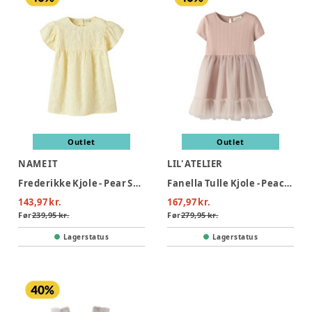
Outlet
Outlet
NAME IT
LIL' ATELIER
Frederikke Kjole - Pear Sorbet
Fanella Tulle Kjole - Peach Whip
143,97 kr.
167,97 kr.
Før
239,95 kr.
Før
279,95 kr.
Lagerstatus
Lagerstatus