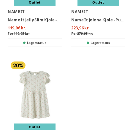
Outlet
Outlet
NAME IT
NAME IT
Name It Jelly Slim Kjole - Peyote Melange
Name It Jelena Kjole - Purple Impression
119,96 kr.
223,96 kr.
Før
149,95 kr.
Før
279,95 kr.
Lagerstatus
Lagerstatus
Outlet