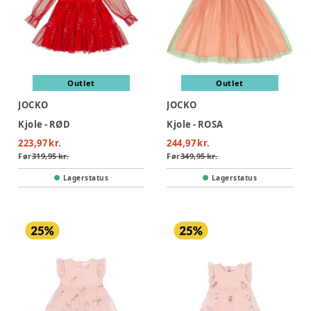
Outlet
Outlet
JOCKO
JOCKO
Kjole - RØD
Kjole - ROSA
223,97 kr.
244,97 kr.
Før
319,95 kr.
Før
349,95 kr.
Lagerstatus
Lagerstatus