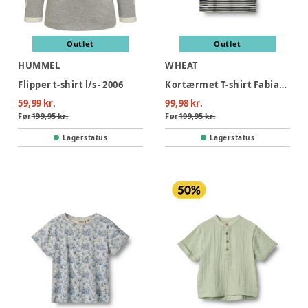
Outlet
Outlet
HUMMEL
WHEAT
Flipper t-shirt l/s - 2006
Kortærmet T-shirt Fabian - 9432
59,99 kr.
99,98 kr.
Før
199,95 kr.
Før
199,95 kr.
Lagerstatus
Lagerstatus