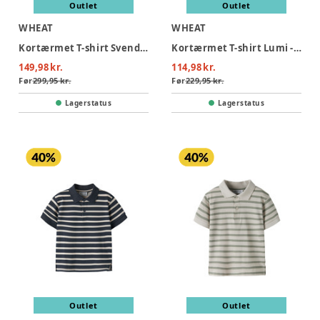
Outlet
Outlet
WHEAT
WHEAT
Kortærmet T-shirt Svend - 9441
Kortærmet T-shirt Lumi - 9442
149,98 kr.
114,98 kr.
Før
299,95 kr.
Før
229,95 kr.
Lagerstatus
Lagerstatus
Outlet
Outlet