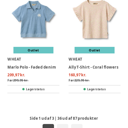
Outlet
Outlet
WHEAT
WHEAT
Marlo Polo - Faded denim
Ally T-Shirt - Coral flowers
209,97 kr.
160,97 kr.
Før
299,95 kr.
Før
229,95 kr.
Lagerstatus
Lagerstatus
Side
1
ud af
3
|
36
ud af
87
produkter