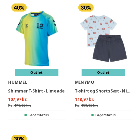
Outlet
Outlet
HUMMEL
MINYMO
Shimmer T-Shirt - Limeade
T-shirt og Shorts Sæt - Niagara Mist
107,97 kr.
118,97 kr.
Før
179,95 kr.
Før
169,95 kr.
Lagerstatus
Lagerstatus