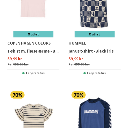
Outlet
Outlet
COPENHAGEN COLORS
HUMMEL
T-shirt m. flæse ærme - BALLERINA
Janus t-shirt - Black iris
59,99 kr.
59,99 kr.
Før
199,95 kr.
Før
199,95 kr.
Lagerstatus
Lagerstatus