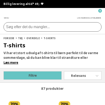
Billig levering altid* 49,- 💙
0
0,00 KR.
MENU
LOG IND
ØNSKELISTE
FORSIDE
TØJ
OVERDELE
T-SHIRTS
T-shirts
Vi har et stort udvalg af t-shirts til børn perfekt til de varme
sommerdage, så du kan blive klar til strandture eller
vandleg i haven. De kan også bruges indenunder en strik
Læs mere
eller en cardigan på efterårsdagene. Du finder forskellige
designs og print, så hvis dit barn er til Gurli Gris, Paw Patrol
Filtre
Relevans
eller Mads Nørgaard, så er du landet det helt rigtige sted.
87 produkter