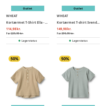
Outlet
Outlet
WHEAT
WHEAT
Kortærmet T-Shirt Ella - 9418
Kortærmet T-shirt Svend - 9440
114,98 kr.
149,98 kr.
Før
229,95 kr.
Før
299,95 kr.
Lagerstatus
Lagerstatus