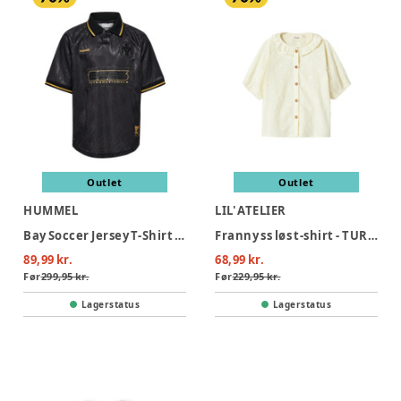
Outlet
Outlet
HUMMEL
LIL' ATELIER
Bay Soccer Jersey T-Shirt - Black
Franny ss løs t-shirt - TURTLEDOVE
89,99 kr.
68,99 kr.
Før
299,95 kr.
Før
229,95 kr.
Lagerstatus
Lagerstatus