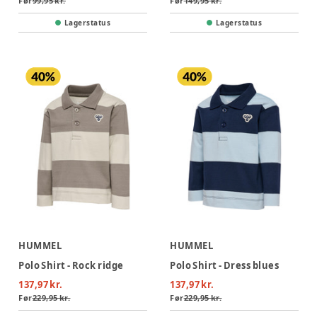
Før
99,95 kr.
Før
149,95 kr.
Lagerstatus
Lagerstatus
HUMMEL
HUMMEL
Polo Shirt - Rock ridge
Polo Shirt - Dress blues
137,97 kr.
137,97 kr.
Før
229,95 kr.
Før
229,95 kr.