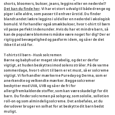
shorts, bloomers, bukser, jeans, leggins eller en nederdel?
Det kan du finde her
. Vi har et stort udvalg til både drenge og
piger i alle aldre, som passer til enhver årstid. Du finder
blandt andet lækre leggins i uld eller en nederdel i økologisk
bomuld. Vi forhandler også smækbukser, hvor t-shirt til børn
vil passe perfekt indenunder. Hvis du har et mindre barn, så
kan de populære blommers måske være noget for dig? Der er
rigtig god bevægelighed og pasform i dem, og så er de slet
ikke til at stå for.
T-shirts til børn - Husk solcremen
Børne og babyhud er meget skrøbelig, og det er derfor
vigtigt, at huden beskyttes imod solens stråler. På de varme
sommerdage, hvor t-shirt til børn er et must, så er solcreme
vigtigt. Vi forhandler mærkerne Pureday og Derma, som er
anerkendte og velkendte mærker. Begge solcremer
beskytter mod UVA, UVB og så er de fri for
allergifremkaldende stoffer, som kan være skadeligt for dit
barn. Du finder solcremen på solspray, som sololie, sollotion
roll-on og som almindelig solcreme. Det anbefales, at du
derudover bruger en solhat for at beskytte dit barn bedst
muligt.