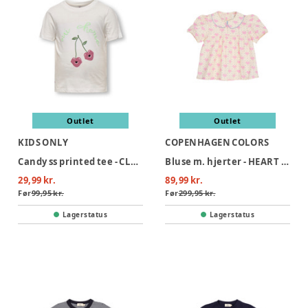
Outlet
Outlet
KIDS ONLY
COPENHAGEN COLORS
Candy ss printed tee - CLOUDDANCE
Bluse m. hjerter - HEART AOP
29,99 kr.
89,99 kr.
Før
99,95 kr.
Før
299,95 kr.
Lagerstatus
Lagerstatus