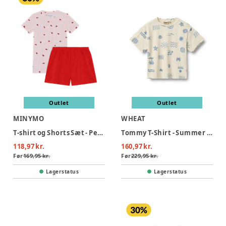
Outlet
Outlet
MINYMO
WHEAT
T-shirt og Shorts Sæt - Peach Blush
Tommy T-Shirt - Summer island
118,97 kr.
160,97 kr.
Før
169,95 kr.
Før
229,95 kr.
Lagerstatus
Lagerstatus