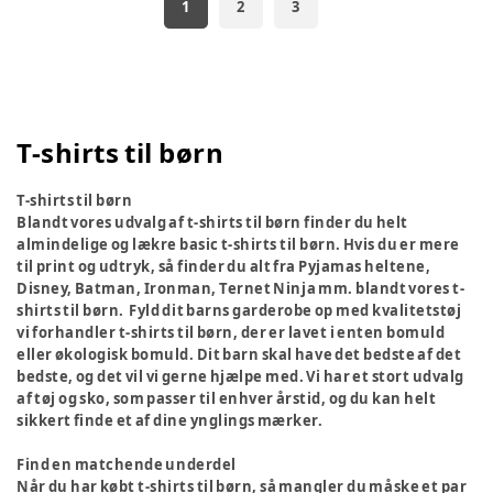
1
2
3
T-shirts til børn
T-shirts til børn
Blandt vores udvalg af t-shirts til børn finder du helt
almindelige og lækre basic t-shirts til børn. Hvis du er mere
til print og udtryk, så finder du alt fra Pyjamas heltene,
Disney, Batman, Ironman, Ternet Ninja mm. blandt vores t-
shirts til børn. Fyld dit barns garderobe op med kvalitetstøj
vi forhandler t-shirts til børn, der er lavet i enten bomuld
eller økologisk bomuld. Dit barn skal have det bedste af det
bedste, og det vil vi gerne hjælpe med. Vi har et stort udvalg
af tøj og sko, som passer til enhver årstid, og du kan helt
sikkert finde et af dine ynglings mærker.
Find en matchende underdel
Når du har købt t-shirts til børn, så mangler du måske et par