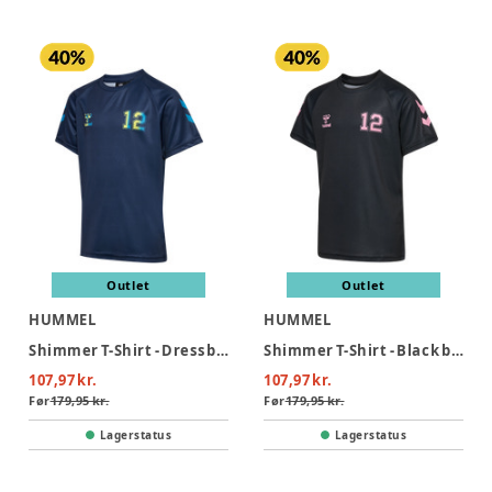
Outlet
Outlet
HUMMEL
HUMMEL
Shimmer T-Shirt - Dress blues/limeade
Shimmer T-Shirt - Black bridal rose
107,97 kr.
107,97 kr.
Før
179,95 kr.
Før
179,95 kr.
Lagerstatus
Lagerstatus