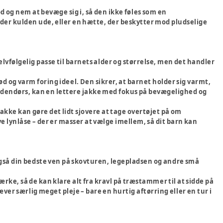
d og nem at bevæge sig i, så den ikke føles som en
lder kulden ude, eller en hætte, der beskytter mod pludselige
selvfølgelig passe til barnets alder og størrelse, men det handler
d og varm foring ideel. Den sikrer, at barnet holder sig varmt,
ge udendørs, kan en lettere jakke med fokus på bevægelighed og
t jakke kan gøre det lidt sjovere at tage overtøjet på om
e lynlåse – der er masser at vælge imellem, så dit barn kan
r også din bedste ven på skovturen, legepladsen og andre små
ke, så de kan klare alt fra kravl på træstammer til at sidde på
ver særlig meget pleje – bare en hurtig aftørring eller en tur i