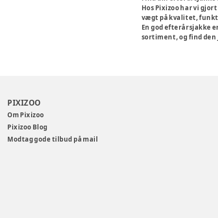
Hos Pixizoo har vi gjor
vægt på kvalitet, funk
En god efterårsjakke er
sortiment, og find den
PIXIZOO
Om Pixizoo
Pixizoo Blog
Modtag gode tilbud på mail