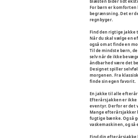
blæsten bider lidt ekst
For børn er komforten l
begrænsning. Det er de
regnbyger.
Find den rigtige jakke t
Når du skal vælge en ef
også om at finde en mo
Til de mindste børn, de
selv når de ikke bevæge
åndbarhed være det be
Designet spiller selvføl
morgenen. Fra klassiske
finde sin egen favorit.
En jakke til alle efterå
Efterårsjakken er ikke 
eventyr. Derfor er det v
Mange efterårsjakker h
fugtige bænke. Og så gø
vaskemaskinen, og så e
Find din efterårsjakke 