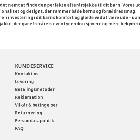
t det nemt at finde den perfekte efterårsjakke til dit barn. Vores u
tionalitet og designs, der rammer både børns og forældres smag.
 en investering i dit barns komfort og glæde ved at være ude – uans
 jakke, der gør efterårets eventyr endnu sjovere og mere bekymri
KUNDESERVICE
Kontakt os
Levering
Betalingsmetoder
Reklamation
Vilkår & betingelser
Returnering
Persondatapolitik
FAQ