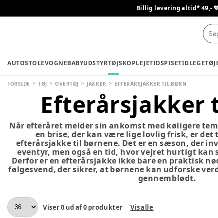
Billig levering altid* 49,- 
AUTOSTOLE
VOGNE
BABYUDSTYR
TØJ
SKO
PLEJETID
SPISETID
LEGETØJ
FORSIDE
TØJ
OVERTØJ
JAKKER
EFTERÅRSJAKKER TIL BØRN
Efterårsjakker t
Når efteråret melder sin ankomst med køligere tem
en brise, der kan være lige lovlig frisk, er det 
efterårsjakke til børnene. Det er en sæson, der inv
eventyr, men også en tid, hvor vejret hurtigt kan sk
Derfor er en efterårsjakke ikke bare en praktisk nø
følgesvend, der sikrer, at børnene kan udforske verd
gennemblødt.
Viser
0
ud af
0
produkter
Vis alle