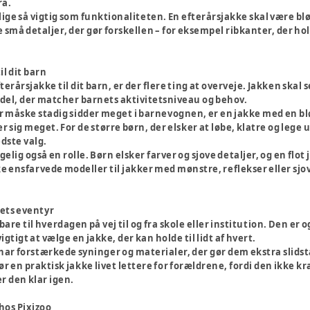
ra.
ige så vigtig som funktionaliteten. En efterårsjakke skal være blø
 små detaljer, der gør forskellen – for eksempel ribkanter, der ho
il dit barn
terårsjakke til dit barn, er der flere ting at overveje. Jakken skal 
del, der matcher barnets aktivitetsniveau og behov.
r måske stadig sidder meget i barnevognen, er en jakke med en blø
r sig meget. For de større børn, der elsker at løbe, klatre og le
dste valg.
gelig også en rolle. Børn elsker farver og sjove detaljer, og en flo
 ensfarvede modeller til jakker med mønstre, reflekser eller sjov
rets eventyr
bare til hverdagen på vej til og fra skole eller institution. Den e
igtigt at vælge en jakke, der kan holde til lidt af hvert.
ar forstærkede syninger og materialer, der gør dem ekstra slidstær
r en praktisk jakke livet lettere for forældrene, fordi den ikke kræ
r den klar igen.
hos Pixizoo