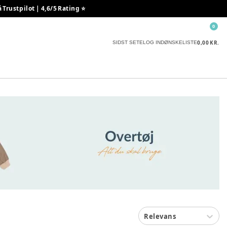
rustpilot | 4,6/5 Rating ⭐️
0
0,00 KR.
SIDST SETE
LOG IND
ØNSKELISTE
Relevans