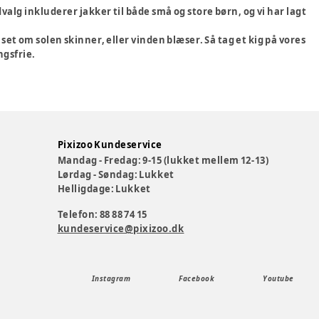
dvalg inkluderer jakker til både små og store børn, og vi har lagt
et om solen skinner, eller vinden blæser. Så tag et kig på vores
ngsfrie.
Pixizoo Kundeservice
Mandag - Fredag: 9-15 (lukket mellem 12-13)
Lørdag - Søndag: Lukket
Helligdage: Lukket
Telefon: 88 88 74 15
kundeservice@pixizoo.dk
Instagram
Facebook
Youtube