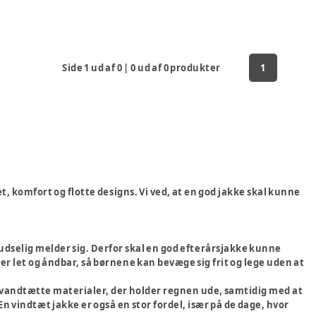
Side
1
ud af
0
|
0
ud af
0
produkter
1
et, komfort og flotte designs. Vi ved, at en god jakke skal kunne
udselig melder sig. Derfor skal en god efterårsjakke kunne
r let og åndbar, så børnene kan bevæge sig frit og lege uden at
er vandtætte materialer, der holder regnen ude, samtidig med at
En vindtæt jakke er også en stor fordel, især på de dage, hvor