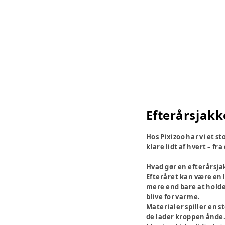
Efterårsjakker
Hos Pixizoo har vi et s
klare lidt af hvert – f
Hvad gør en efterårsjak
Efteråret kan være en 
mere end bare at holde
blive for varme.
Materialer spiller en 
de lader kroppen ånde. 