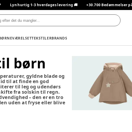

Lyn hurtig 1-3 hverdages levering 🚚
+30.700 Bedømmelser på T
BØRNEVÆRELSET
TEKSTILER
BRANDS
il børn
peraturer, gyldne blade og
tid til at finde en god
iterer til leg og udendørs
ifte fra solskin til regn.
dvendighed – den er en tro
en uden at fryse eller blive