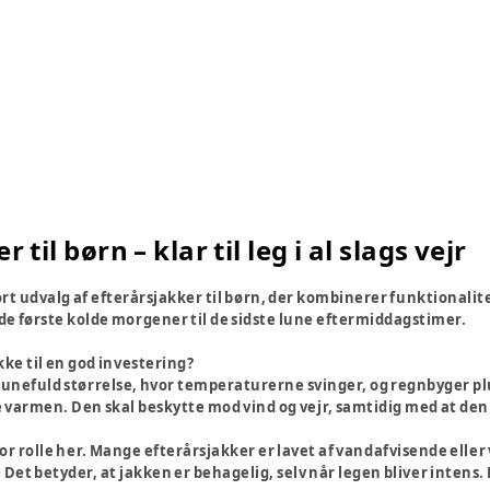
 til børn – klar til leg i al slags vejr
tort udvalg af efterårsjakker til børn, der kombinerer funktionalit
ra de første kolde morgener til de sidste lune eftermiddagstimer.
ke til en god investering?
lunefuld størrelse, hvor temperaturerne svinger, og regnbyger pl
 varmen. Den skal beskytte mod vind og vejr, samtidig med at den e
stor rolle her. Mange efterårsjakker er lavet af vandafvisende ell
Det betyder, at jakken er behagelig, selv når legen bliver intens. 