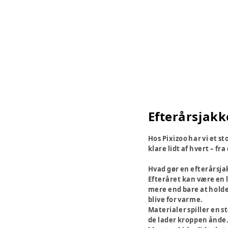
Efterårsjakker
Hos Pixizoo har vi et s
klare lidt af hvert – f
Hvad gør en efterårsjak
Efteråret kan være en 
mere end bare at holde
blive for varme.
Materialer spiller en 
de lader kroppen ånde. 