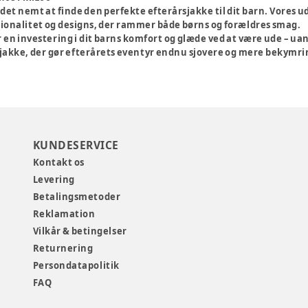
t det nemt at finde den perfekte efterårsjakke til dit barn. Vores u
tionalitet og designs, der rammer både børns og forældres smag.
 en investering i dit barns komfort og glæde ved at være ude – uans
 jakke, der gør efterårets eventyr endnu sjovere og mere bekymri
KUNDESERVICE
Kontakt os
Levering
Betalingsmetoder
Reklamation
Vilkår & betingelser
Returnering
Persondatapolitik
FAQ