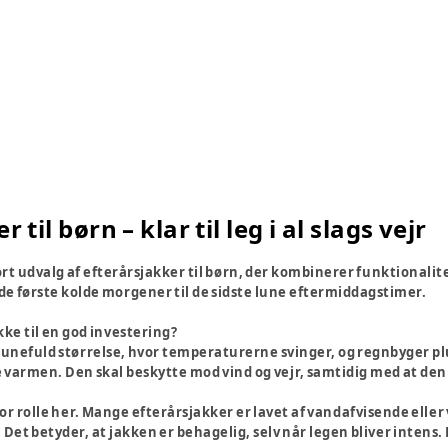
 til børn – klar til leg i al slags vejr
tort udvalg af efterårsjakker til børn, der kombinerer funktionalit
ra de første kolde morgener til de sidste lune eftermiddagstimer.
ke til en god investering?
lunefuld størrelse, hvor temperaturerne svinger, og regnbyger pl
 varmen. Den skal beskytte mod vind og vejr, samtidig med at den e
stor rolle her. Mange efterårsjakker er lavet af vandafvisende ell
Det betyder, at jakken er behagelig, selv når legen bliver intens. 