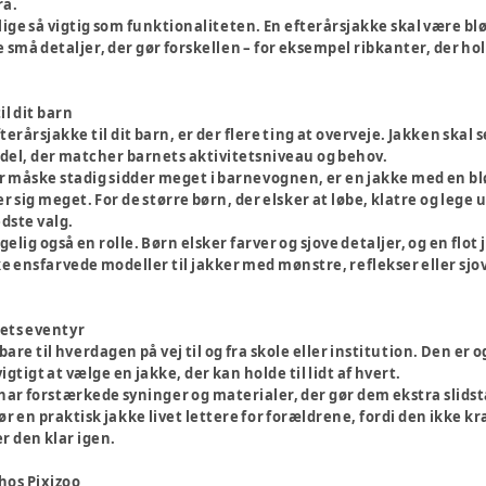
ra.
ige så vigtig som funktionaliteten. En efterårsjakke skal være blø
 små detaljer, der gør forskellen – for eksempel ribkanter, der ho
il dit barn
terårsjakke til dit barn, er der flere ting at overveje. Jakken skal 
del, der matcher barnets aktivitetsniveau og behov.
r måske stadig sidder meget i barnevognen, er en jakke med en blø
r sig meget. For de større børn, der elsker at løbe, klatre og le
dste valg.
gelig også en rolle. Børn elsker farver og sjove detaljer, og en flo
 ensfarvede modeller til jakker med mønstre, reflekser eller sjov
rets eventyr
bare til hverdagen på vej til og fra skole eller institution. Den e
igtigt at vælge en jakke, der kan holde til lidt af hvert.
ar forstærkede syninger og materialer, der gør dem ekstra slidstær
r en praktisk jakke livet lettere for forældrene, fordi den ikke kræ
r den klar igen.
hos Pixizoo