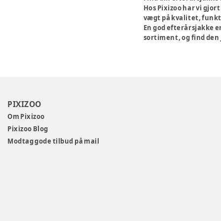
Hos Pixizoo har vi gjor
vægt på kvalitet, funk
En god efterårsjakke er
sortiment, og find den
PIXIZOO
Om Pixizoo
Pixizoo Blog
Modtag gode tilbud på mail