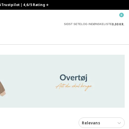
rustpilot | 4,6/5 Rating ⭐️
0
0,00 KR.
SIDST SETE
LOG IND
ØNSKELISTE
Relevans