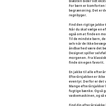
blæsten bider lidt ekst
For børn er komforten l
begrænsning. Det er de
regnbyger.
Find den rigtige jakke t
Når du skal vælge en ef
også om at finde en mo
Til de mindste børn, de
selv når de ikke bevæge
åndbarhed være det be
Designet spiller selvføl
morgenen. Fra klassiske
finde sin egen favorit.
En jakke til alle efterå
Efterårsjakken er ikke 
eventyr. Derfor er det v
Mange efterårsjakker h
fugtige bænke. Og så gø
vaskemaskinen, og så e
Find din efterårsjakke 