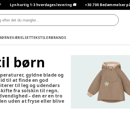

Lyn hurtig 1-3 hverdages levering 🚚
+30.700 Bedømmelser på T
BØRNEVÆRELSET
TEKSTILER
BRANDS
il børn
peraturer, gyldne blade og
tid til at finde en god
iterer til leg og udendørs
ifte fra solskin til regn.
dvendighed – den er en tro
en uden at fryse eller blive