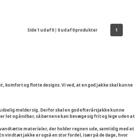
Side
1
ud af
0
|
0
ud af
0
produkter
1
et, komfort og flotte designs. Vi ved, at en god jakke skal kunne
udselig melder sig. Derfor skal en god efterårsjakke kunne
r let og åndbar, så børnene kan bevæge sig frit og lege uden at
er vandtætte materialer, der holder regnen ude, samtidig med at
En vindtæt jakke er også en stor fordel, især på de dage, hvor