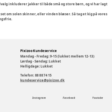
dvalg inkluderer jakker til både små og store børn, og vi har lagt
et om solen skinner, eller vinden blæser. Så tag et kig på vores
ngsfrie.
Pixizoo Kundeservice
Mandag - Fredag: 9-15 (lukket mellem 12-13)
Lørdag - Søndag: Lukket
Helligdage: Lukket
Telefon: 88 88 74 15
kundeservice@pixizoo.dk
Instagram
Facebook
Youtube