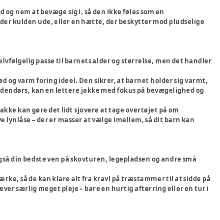
d og nem at bevæge sig i, så den ikke føles som en
lder kulden ude, eller en hætte, der beskytter mod pludselige
selvfølgelig passe til barnets alder og størrelse, men det handler
d og varm foring ideel. Den sikrer, at barnet holder sig varmt,
ge udendørs, kan en lettere jakke med fokus på bevægelighed og
t jakke kan gøre det lidt sjovere at tage overtøjet på om
e lynlåse – der er masser at vælge imellem, så dit barn kan
r også din bedste ven på skovturen, legepladsen og andre små
ke, så de kan klare alt fra kravl på træstammer til at sidde på
ver særlig meget pleje – bare en hurtig aftørring eller en tur i