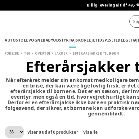
Billig levering altid* 49,- 
AUTOSTOLE
VOGNE
BABYUDSTYR
TØJ
SKO
PLEJETID
SPISETID
LEGETØJ
FORSIDE
TØJ
OVERTØJ
JAKKER
EFTERÅRSJAKKER TIL BØRN
Efterårsjakker t
Når efteråret melder sin ankomst med køligere tem
en brise, der kan være lige lovlig frisk, er det 
efterårsjakke til børnene. Det er en sæson, der inv
eventyr, men også en tid, hvor vejret hurtigt kan sk
Derfor er en efterårsjakke ikke bare en praktisk nø
følgesvend, der sikrer, at børnene kan udforske verd
gennemblødt.
Viser
0
ud af
0
produkter
Vis alle