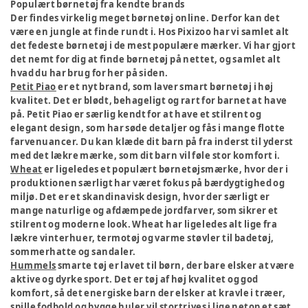
Populært børnetøj fra kendte brands
Der findes virkelig meget børnetøj online. Derfor kan det
være en jungle at finde rundt i. Hos Pixizoo har vi samlet alt
det fedeste børnetøj i de mest populære mærker. Vi har gjort
det nemt for dig at finde børnetøj på nettet, og samlet alt
hvad du har brug for her på siden.
Petit Piao
er et nyt brand, som laver smart børnetøj i høj
kvalitet. Det er blødt, behageligt og rart for barnet at have
på. Petit Piao er særlig kendt for at have et stilrent og
elegant design, som har søde detaljer og fås i mange flotte
farvenuancer. Du kan klæde dit barn på fra inderst til yderst
med det lækre mærke, som dit barn vil føle stor komfort i.
Wheat
er ligeledes et populært børnetøjsmærke, hvor der i
produktionen særligt har været fokus på bærdygtighed og
miljø. Det er et skandinavisk design, hvor der særligt er
mange naturlige og afdæmpede jordfarver, som sikrer et
stilrent og moderne look. Wheat har ligeledes alt lige fra
lækre vinterhuer, termotøj og varme støvler til badetøj,
sommerhatte og sandaler.
Hummels
smarte tøj er lavet til børn, der bare elsker at være
aktive og dyrke sport. Det er tøj af høj kvalitet og god
komfort, så det energiske barn der elsker at kravle i træer,
spille fodbold og bygge huler vil stortrives i lige netop et sæt