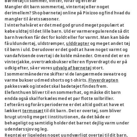
Børnetøj til sommer, vinter, forår og efterår
Mangler dit barn sommertøj, vintertøj eller noget
derimellem? Shop børnetøj online på Pixizoo og find hvad du
mangler til årets sæsoner.
I vinterhalvåret er det med god grund meget populært at
købe uldtøj til det lille barn. Uld er varmeregulerende så dit
barn hverken får det for koldt eller for varmt. Man kan både
få uldundertøj, uldstrømper,
ulddragter
og meget andet tøj
til børn i uld. Derudover er det godt at have noget varmt og
vandafvisende overtøj i de kolde måneder. Om end det er en
vinterjakke, overtræksbukser eller en flyverdragt du er på
udkig efter, så er vores
udvalg af børnetøj
stort.
I sommermånederne skifter vi de langærmede sweatre og
varme bukser ud med shorts og t-shirts.
Flyverdragten
pakkes væk og istedet skal badetøjet findes frem.
Elefanthuen bliver til en sommerhat, og måske dit barn
endda også skal forkæles med et par flotte solbriller.
I efterårs og forårs perioderne er det altid godt at have et
lækkert
termosæt
til dit barn. Det er overtøj, som bliver
brugt utrolig meget i institutionen, da det både er
behageligt og samtidig holder det barnet dejlig varm under
udendørs sjov og leg.
Regntøj
er ligeledes noget uundværligt overtøj til dit barn,