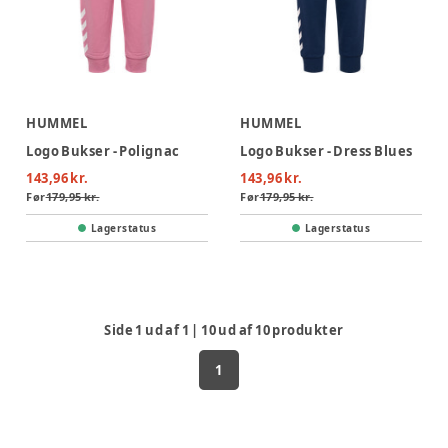
HUMMEL
HUMMEL
Logo Bukser - Polignac
Logo Bukser - Dress Blues
143,96 kr.
143,96 kr.
Før
179,95 kr.
Før
179,95 kr.
Lagerstatus
Lagerstatus
Side
1
ud af
1
|
10
ud af
10
produkter
1