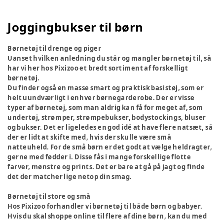
Joggingbukser til børn
Børnetøj til drenge og piger
Uanset hvilken anledning du står og mangler børnetøj til, så
har vi her hos Pixizoo et bredt sortiment af forskelligt
børnetøj.
Du finder også en masse smart og praktisk basistøj, som er
helt uundværligt i enhver børnegarderobe. Der er visse
typer af børnetøj, som man aldrig kan få for meget af, som
undertøj, strømper, strømpebukser, bodystockings, bluser
og bukser. Det er ligeledes en god idé at have flere natsæt, så
der er lidt at skifte med, hvis der skulle være små
natteuheld. For de små børn er det godt at vælge heldragter,
gerne med fødder i. Disse fås i mange forskellige flotte
farver, mønstre og prints. Det er bare at gå på jagt og finde
det der matcher lige netop din smag.
Børnetøj til store og små
Hos Pixizoo forhandler vi børnetøj til både børn og babyer.
Hvis du skal shoppe online til flere af dine børn, kan du med