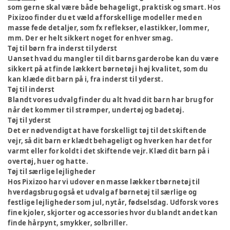
som gerne skal være både behageligt, praktisk og smart. Hos
Pixizoo finder du et væld af forskellige modeller med en
masse fede detaljer, som fx reflekser, elastikker, lommer,
mm. Der er helt sikkert noget for enhver smag.
Tøj til børn fra inderst til yderst
Uanset hvad du mangler til dit barns garderobe kan du være
sikkert på at finde lækkert børnetøj i høj kvalitet, som du
kan klæde dit barn på i, fra inderst til yderst.
Tøj til inderst
Blandt vores udvalg finder du alt hvad dit barn har brug for
når det kommer til strømper, undertøj og badetøj.
Tøj til yderst
Det er nødvendigt at have forskelligt tøj til det skiftende
vejr, så dit barn er klædt behageligt og hverken har det for
varmt eller for koldt i det skiftende vejr. Klæd dit barn på i
overtøj, huer og hatte.
Tøj til særlige lejligheder
Hos Pixizoo har vi udover en masse lækker tbørnetøj til
hverdagsbrug også et udvalg af børnetøj til særlige og
festlige lejligheder som jul, nytår, fødselsdag. Udforsk vores
fine kjoler, skjorter og accessories hvor du blandt andet kan
finde hårpynt, smykker, solbriller.