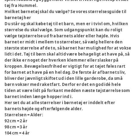
tøj fra Hummel.
Hvilket børnetøj skal du vælge? Se vores størrelsesguide til
børnetøj her
Du står og skal købe tøj til et barn, men er i tvivl om, hvilken
størrelse du skal vælge. Som udgangspunkt kan du roligt
vælge tøjstørrelse ud fra barnets alder eller højde. Hvis
barnet er midt i mellem to størrelser, så vælg hellere den
største størrelse af de to, så barnet har mulighed for at vokse
lidt i det. Tøj til børn skal altid være behageligt at have på, så
der ikke er noget der hverken klemmer eller slasker på
kroppen. Bevægelsesfrihed er vigtigt for at tøjet føles rart
for barnet at have på en hel dag. De første år af barnets liv,
bliver der jævnligt skiftet ud i den lille garderobe, da små
børn vokser med raketfart. Derfor er det en god idé hele
tiden at være lidt på forkant medden næste tøjstørrelse som
barnet inden længe hopper ind i.
Her set du at alle størrelser i børnetøj er inddelt efter
barnets højde og efterfølgende alder.
Størrelsen = Alder:
92 cm = 2 år
98 cm = 3 år
104 cm = 4 år