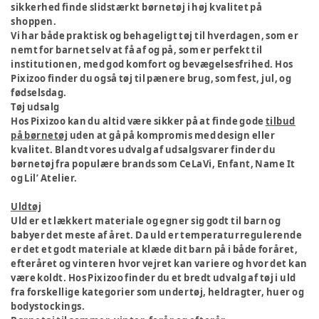
sikkerhed finde slidstærkt børnetøj i høj kvalitet på
shoppen.
Vi har både praktisk og behageligt tøj til hverdagen, som er
nemt for barnet selv at få af og på, som er perfekt til
institutionen, med god komfort og bevægelsesfrihed. Hos
Pixizoo finder du også tøj til pænere brug, som fest, jul, og
fødselsdag.
Tøj udsalg
Hos Pixizoo kan du altid være sikker på at finde gode
tilbud
på børnetøj
uden at gå på kompromis med design eller
kvalitet. Blandt vores udvalg af udsalgsvarer finder du
børnetøj fra populære brands som CeLaVi, Enfant, Name It
og Lil’ Atelier.
Uldtøj
Uld er et lækkert materiale og egner sig godt til barn og
babyer det meste af året. Da uld er temperaturregulerende
er det et godt materiale at klæde dit barn på i både foråret,
efteråret og vinteren hvor vejret kan variere og hvor det kan
være koldt. Hos Pixizoo finder du et bredt udvalg af tøj i uld
fra forskellige kategorier som undertøj, heldragter, huer og
bodystockings.