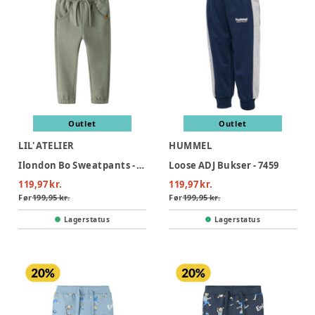
Outlet
Outlet
LIL' ATELIER
HUMMEL
Ilondon Bo Sweatpants - Seagrass
Loose ADJ Bukser - 7459
119,97 kr.
119,97 kr.
Før
199,95 kr.
Før
199,95 kr.
Lagerstatus
Lagerstatus