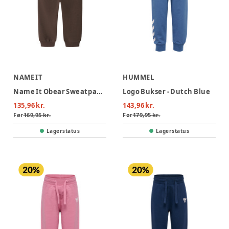
NAME IT
HUMMEL
Name It Obear Sweatpants - French Roast
Logo Bukser - Dutch Blue
135,96 kr.
143,96 kr.
Før
169,95 kr.
Før
179,95 kr.
Lagerstatus
Lagerstatus