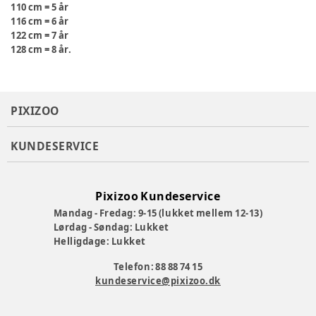
110 cm = 5 år
116 cm = 6 år
122 cm = 7 år
128 cm = 8 år.
PIXIZOO
KUNDESERVICE
Pixizoo Kundeservice
Mandag - Fredag: 9-15 (lukket mellem 12-13)
Lørdag - Søndag: Lukket
Helligdage: Lukket
Telefon: 88 88 74 15
kundeservice@pixizoo.dk