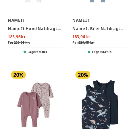
NAME IT
NAME IT
Name It Hund Natdragt m. Lynlås 2-Pak - Green Milieu
Name It Biler Natdragt m. Lynlås 2-Pak - Jet Stream
183,96 kr.
183,96 kr.
Før
229,95 kr.
Før
229,95 kr.
Lagerstatus
Lagerstatus