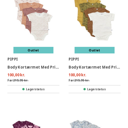
Outlet
Outlet
PIPPI
PIPPI
Body Kortærmet Med Print 4-Pak - 433
Body Kortærmet Med Print 4-Pak - 384
100,00 kr.
100,00 kr.
Før
219,95 kr.
Før
219,95 kr.
Lagerstatus
Lagerstatus