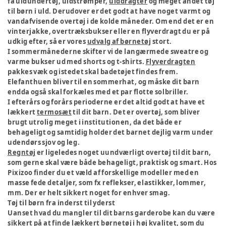
få uldundertøj, uldstrømper,
ulddragter
og meget andet tøj
til børn i uld. Derudover er det godt at have noget varmt og
vandafvisende overtøj i de kolde måneder. Om end det er en
vinterjakke, overtræksbukser eller en flyverdragt du er på
udkig efter, så er vores
udvalg af børnetøj
stort.
I sommermånederne skifter vi de langærmede sweatre og
varme bukser ud med shorts og t-shirts.
Flyverdragten
pakkes væk og istedet skal badetøjet findes frem.
Elefanthuen bliver til en sommerhat, og måske dit barn
endda også skal forkæles med et par flotte solbriller.
I efterårs og forårs perioderne er det altid godt at have et
lækkert
termosæt
til dit barn. Det er overtøj, som bliver
brugt utrolig meget i institutionen, da det både er
behageligt og samtidig holder det barnet dejlig varm under
udendørs sjov og leg.
Regntøj
er ligeledes noget uundværligt overtøj til dit barn,
som gerne skal være både behageligt, praktisk og smart. Hos
Pixizoo finder du et væld af forskellige modeller med en
masse fede detaljer, som fx reflekser, elastikker, lommer,
mm. Der er helt sikkert noget for enhver smag.
Tøj til børn fra inderst til yderst
Uanset hvad du mangler til dit barns garderobe kan du være
sikkert på at finde lækkert børnetøj i høj kvalitet, som du