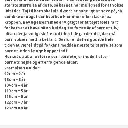
største størrelse af de to, så barnet har mulighed for at vokse
lidt i det. Tøj til børn skal altid være behageligt at have på, så
der ikke er noget der hverken klemmer eller slasker på
kroppen. Bevægelsesfrihed er vigtigt for at tøjet føles rart
for barnet at have på en hel dag. De første år af barnets liv,
bliver der jævnligt skiftet ud i den lille garderobe, da små
børn vokser med raketfart. Derfor er det en god idé hele
tiden at være lidt på forkant medden næste tøjstørrelse som
barnet inden længe hopper ind i.
Her set du at alle størrelser i børnetøj er inddelt efter
barnets højde og efterfølgende alder.
Størrelsen = Alder:
92 cm = 2 år
98 cm = 3 år
104 cm = 4 år
110 cm = 5 år
116 cm = 6 år
122 cm = 7 år
128 cm = 8 år.