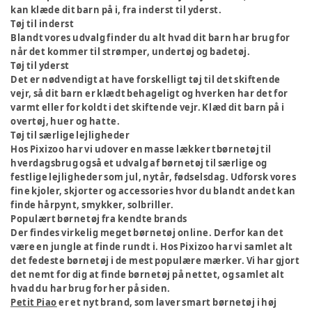
kan klæde dit barn på i, fra inderst til yderst.
Tøj til inderst
Blandt vores udvalg finder du alt hvad dit barn har brug for
når det kommer til strømper, undertøj og badetøj.
Tøj til yderst
Det er nødvendigt at have forskelligt tøj til det skiftende
vejr, så dit barn er klædt behageligt og hverken har det for
varmt eller for koldt i det skiftende vejr. Klæd dit barn på i
overtøj, huer og hatte.
Tøj til særlige lejligheder
Hos Pixizoo har vi udover en masse lækker tbørnetøj til
hverdagsbrug også et udvalg af børnetøj til særlige og
festlige lejligheder som jul, nytår, fødselsdag. Udforsk vores
fine kjoler, skjorter og accessories hvor du blandt andet kan
finde hårpynt, smykker, solbriller.
Populært børnetøj fra kendte brands
Der findes virkelig meget børnetøj online. Derfor kan det
være en jungle at finde rundt i. Hos Pixizoo har vi samlet alt
det fedeste børnetøj i de mest populære mærker. Vi har gjort
det nemt for dig at finde børnetøj på nettet, og samlet alt
hvad du har brug for her på siden.
Petit Piao
er et nyt brand, som laver smart børnetøj i høj