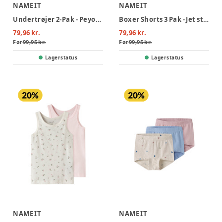
NAME IT
NAME IT
Undertrøjer 2-Pak - Peyote melange
Boxer Shorts 3 Pak - Jet stream
79,96 kr.
79,96 kr.
Før
99,95 kr.
Før
99,95 kr.
Lagerstatus
Lagerstatus
NAME IT
NAME IT