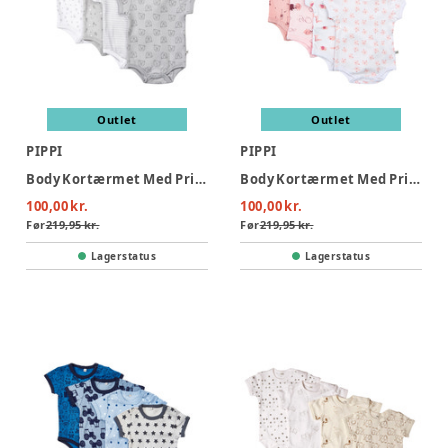
Outlet
Outlet
PIPPI
PIPPI
Body Kortærmet Med Print 4-Pak - 190
Body Kortærmet Med Print 4-Pak - 501
100,00 kr.
100,00 kr.
Før
219,95 kr.
Før
219,95 kr.
Lagerstatus
Lagerstatus