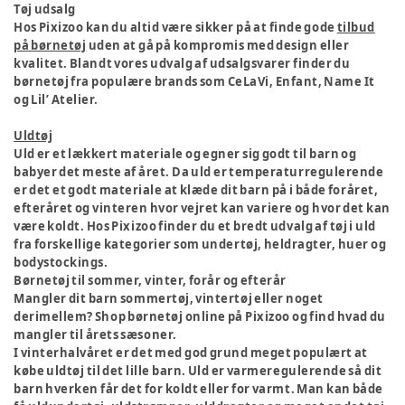
Tøj udsalg
Hos Pixizoo kan du altid være sikker på at finde gode
tilbud
på børnetøj
uden at gå på kompromis med design eller
kvalitet. Blandt vores udvalg af udsalgsvarer finder du
børnetøj fra populære brands som CeLaVi, Enfant, Name It
og Lil’ Atelier.
Uldtøj
Uld er et lækkert materiale og egner sig godt til barn og
babyer det meste af året. Da uld er temperaturregulerende
er det et godt materiale at klæde dit barn på i både foråret,
efteråret og vinteren hvor vejret kan variere og hvor det kan
være koldt. Hos Pixizoo finder du et bredt udvalg af tøj i uld
fra forskellige kategorier som undertøj, heldragter, huer og
bodystockings.
Børnetøj til sommer, vinter, forår og efterår
Mangler dit barn sommertøj, vintertøj eller noget
derimellem? Shop børnetøj online på Pixizoo og find hvad du
mangler til årets sæsoner.
I vinterhalvåret er det med god grund meget populært at
købe uldtøj til det lille barn. Uld er varmeregulerende så dit
barn hverken får det for koldt eller for varmt. Man kan både