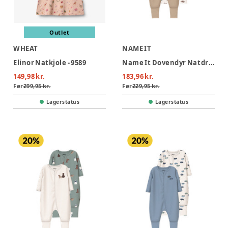
Outlet
WHEAT
NAME IT
Elinor Natkjole - 9589
Name It Dovendyr Natdragt m. Lynlås 2-Pak - Jet Stream
149,98 kr.
183,96 kr.
Før
299,95 kr.
Før
229,95 kr.
Lagerstatus
Lagerstatus