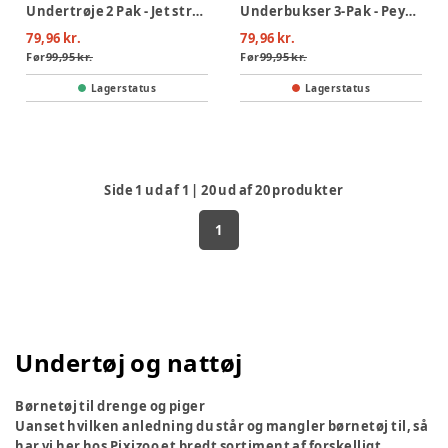
Undertrøje 2 Pak - Jet stream
Underbukser 3-Pak - Peyote melange
79,96 kr.
79,96 kr.
Før
99,95 kr.
Før
99,95 kr.
Lagerstatus
Lagerstatus
Side
1
ud af
1
|
20
ud af
20
produkter
1
Undertøj og nattøj
Børnetøj til drenge og piger
Uanset hvilken anledning du står og mangler børnetøj til, så
har vi her hos Pixizoo et bredt sortiment af forskelligt