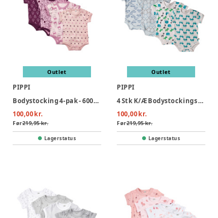
Outlet
Outlet
PIPPI
PIPPI
Bodystocking 4-pak - 600/Lilac
4 Stk K/Æ Bodystockings - Lyseblå 700
100,00 kr.
100,00 kr.
Før
219,95 kr.
Før
219,95 kr.
Lagerstatus
Lagerstatus