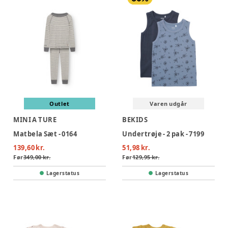
Outlet
Varen udgår
MINI A TURE
BEKIDS
Matbela Sæt - 0164
Undertrøje - 2 pak - 7199
139,60 kr.
51,98 kr.
Før
349,00 kr.
Før
129,95 kr.
Lagerstatus
Lagerstatus