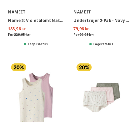
NAME IT
NAME IT
Name It Violetblomt Natdragt m. Lynlås 2-Pak - Violet Ice
Undertrøjer 2-Pak - Navy blazer
183,96 kr.
79,96 kr.
Før
229,95 kr.
Før
99,95 kr.
Lagerstatus
Lagerstatus