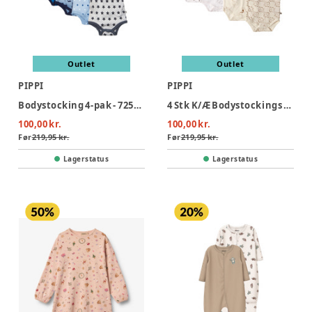
Outlet
Outlet
PIPPI
PIPPI
Bodystocking 4-pak - 725/Blue
4 Stk K/Æ Bodystockings - Offwhite 200
100,00 kr.
100,00 kr.
Før
219,95 kr.
Før
219,95 kr.
Lagerstatus
Lagerstatus