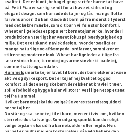
kvalitet. Det er blødt, behageligt og rart for barnet at have
på. Petit Piao er særlig kendt for at have et stilrent og
elegant design, som har søde detaljer og fås i mange flotte
farvenuancer. Du kan klæde dit barn på fra inderst til yderst
med det lækre mærke, som dit barn vil føle stor komfort i.
Wheat
er ligeledes et populært børnetøjsmærke, hvor der i
produktionen særligt har været fokus på bærdygtighed og
miljø. Det er et skandinavisk design, hvor der særligt er
mange naturlige og afdæmpede jordfarver, som sikrer et
stilrent og moderne look. Wheat har ligeledes alt lige fra
lækre vinterhuer, termotøj og varme støvler til badetøj,
sommerhatte og sandaler.
Hummels
smarte tøj er lavet til børn, der bare elsker at være
aktive og dyrke sport. Det er tøj af høj kvalitet og god
komfort, så det energiske barn der elsker at kravle i træer,
spille fodbold og bygge huler vil stortrives i lige netop et sæt
tøj fra Hummel.
Hvilket børnetøj skal du vælge? Se vores størrelsesguide til
børnetøj her
Du står og skal købe tøj til et barn, men er i tvivl om, hvilken
størrelse du skal vælge. Som udgangspunkt kan du roligt
vælge tøjstørrelse ud fra barnets alder eller højde. Hvis
barnet er midt i mellem to størrelser, så vælg hellere den