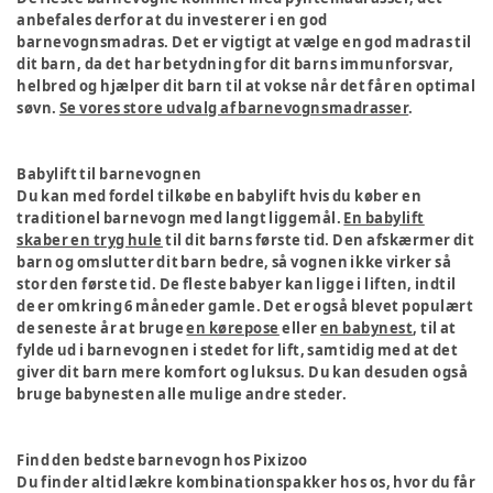
anbefales derfor at du investerer i en god
barnevognsmadras. Det er vigtigt at vælge en god madras til
dit barn, da det har betydning for dit barns immunforsvar,
helbred og hjælper dit barn til at vokse når det får en optimal
søvn.
Se vores store udvalg af barnevognsmadrasser
.
Babylift til barnevognen
Du kan med fordel tilkøbe en babylift hvis du køber en
traditionel barnevogn med langt liggemål.
En babylift
skaber en tryg hule
til dit barns første tid. Den afskærmer dit
barn og omslutter dit barn bedre, så vognen ikke virker så
stor den første tid. De fleste babyer kan ligge i liften, indtil
de er omkring 6 måneder gamle. Det er også blevet populært
de seneste år at bruge
en kørepose
eller
en babynest
, til at
fylde ud i barnevognen i stedet for lift, samtidig med at det
giver dit barn mere komfort og luksus. Du kan desuden også
bruge babynesten alle mulige andre steder.
Find den bedste barnevogn hos Pixizoo
Du finder altid lækre kombinationspakker hos os, hvor du får