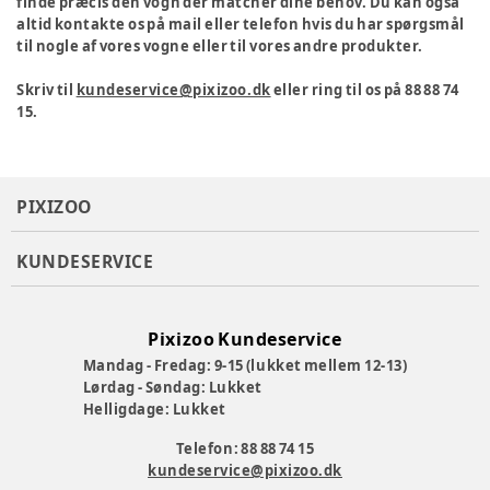
finde præcis den vogn der matcher dine behov. Du kan også
altid kontakte os på mail eller telefon hvis du har spørgsmål
til nogle af vores vogne eller til vores andre produkter.
Skriv til
kundeservice@pixizoo.dk
eller ring til os på 88 88 74
15.
PIXIZOO
KUNDESERVICE
Pixizoo Kundeservice
Mandag - Fredag: 9-15 (lukket mellem 12-13)
Lørdag - Søndag: Lukket
Helligdage: Lukket
Telefon: 88 88 74 15
kundeservice@pixizoo.dk