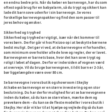
en endnu bedre pris. Når du køber en barnevogn, har du som
oftest også brug for en babyalarm, så du trygt og sikkert kan
lade dit barn sove udenfor i sin barnevogn. Se vores
forskellige barnevognspakker og find den som passer til
jeres behov og ønsker.
Sikkerhed og tryghed
Sikkerhed og tryghed er vigtigt, især når det kommer til
vores børn. Derfor går vi hos Pixizoo op i at beskytte børnene
bedst muligt. Det gør vi ved, at de barnevogne vi forhandler,
som minimum overholder alle de love og regler, der er lavet.
Barnevognen er barnets base, hvor det kan sove trygt og
roligt i løbet af dagen. Derfor er indersiden af vognen værd
at overveje. Vil du bruge barnevognen, til dit barn er 2-3 år,
bør liggelængden være over 80 cm.
Se barnevogne i vores butik og showroom i Skejby
At købe en barnevogn er en større investering og en stor
beslutning. Du har derfor mulighed for at se barnevognene
inden du køber, så du kan se størrelsen, mærke dem og
prøvekøre dem – du kan se de fleste modeller i vores butik i
Skejby. Her står vi klar til at hjælpe og vejlede dig så du kan