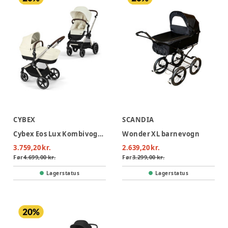
CYBEX
SCANDIA
Cybex Eos Lux Kombivogn - Seashell Beige/Light Beige
Wonder XL barnevogn
3.759,20 kr.
2.639,20 kr.
Før
4.699,00 kr.
Før
3.299,00 kr.
Lagerstatus
Lagerstatus