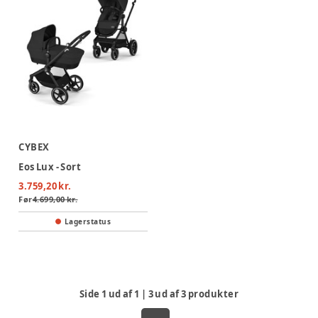
CYBEX
Eos Lux - Sort
3.759,20 kr.
Før
4.699,00 kr.
Lagerstatus
Side
1
ud af
1
|
3
ud af
3
produkter