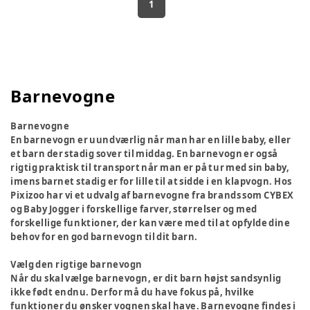
1
Barnevogne
Barnevogne
En barnevogn er uundværlig når man har en lille baby, eller
et barn der stadig sover til middag. En barnevogn er også
rigtig praktisk til transport når man er på tur med sin baby,
imens barnet stadig er for lille til at sidde i en klapvogn. Hos
Pixizoo har vi et udvalg af barnevogne fra brands som CYBEX
og Baby Jogger i forskellige farver, størrelser og med
forskellige funktioner, der kan være med til at opfylde dine
behov for en god barnevogn til dit barn.
Vælg den rigtige barnevogn
Når du skal vælge barnevogn, er dit barn højst sandsynlig
ikke født endnu. Derfor må du have fokus på, hvilke
funktioner du ønsker vognen skal have. Barnevogne findes i