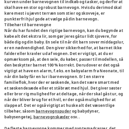
kurven under barnevognen til indkøb og tasker, og derfor at
skal have en stor og robust barnevogn. Hvis du derimod skal
køre mest i ujævnt terræn som stier og skovveje, er
punkterfri hjul gode at vælge på din barnevogn.
Tilbehør til barnevogne
Når du har fundet den rigtige barnevogn, kan du begynde at
købe alt det ekstra lir, som gør jeres gåtur lidt sjovere, for
både dig og din baby. En sele til når dit barn sover middagslur,
er en nødvendighed. Den giver sikkerhed for, at barnet ikke
falder eller kravler ud af vognen. Det er vigtigt, at du er
opmærksom på, at den sele, du køber, passer til modellen, så
den beskytter barnet 100 % korrekt. Derudover er det også
vigtigt at have en alarm, f.eks. en babyalarm fra Neonate, til
når din baby får en lur i barnevognen. Er I en større
familieflok, hvor der er søskende, kan det være smart med
et søskendesæde eller et ståbræt med hjul. Det giver søster
eller bror rig mulighed for at deltage, når der skal gås tur, og
når der bliver brug for et hvil, er der også mulighed for at
slappe af. Det er også vigtigt at huske alt det væsentlige
tilbehør, såsom
barnevognspuder
og babydyner,
babysengetøj,
barnevognskæder
osv. .
De fleste barnevogne kommer med pyntemadrasser, det