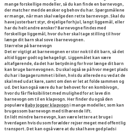
mange forskellige modeller, så du kan finde en barnevogn,
der matcher med de ønsker og behov du har. Spørgsmålene
er mange, når man skal vælge den rette barnevogn. Skal du
have justerbart styr, drejelige forhjul, langt liggemål, eller
har du helt andre ønsker? Barnevogne findes med
forskellige liggemål, hvor du her skal tage stilling til hvor
længe dit barn skal sove i barnevognen.
Størrelse på barnevogn
Det er vigtigt at barnevognen er stor nok til dit barn, så det
altid ligger godt og behageligt. Liggemålet kan være
altafgørende, da det har betydning for hvor længe dit barn
kan bruge barnevognen. Du skal også se på hvor meget plads
du har i bagagerummet i bilen, hvis du allerede nu ved at de
skal med ud at køre, samt om den er let at folde sammen og
ud. Det kan også være du har behovet for en kombivogn,
hvor du får fleksibilitet med mulighed for at lave din
barnevogn om til en klapvogn. Her finder du også den
populære
Baby Jogger klapvogn
i mange modeller, som kan
bruges som barnevogn med tilhørende lift.
En lidt mindre barnevogn, kan være lettere at bruge i
hverdagen hvis du som forælder rejser meget med offentlig
transport. Det kan også være at du skal have god plads i