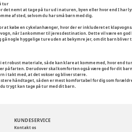
å tur
r det nemt at tage på tur ud i naturen, byen eller hvor end I har ly
omme af sted, selvom du har små børn med dig.
or at købe en cykelanhænger, hvor der er inkluderet et klapvogns
vogn, når I ankommer til jeres destination. Dette vil være en god hj
gå nogle hyggelige ture uden at bekymre jer, om dit barn bliver 
 i et robust materiale, så de kan klare at komme med, hvor end tur
 er på farten. Derudover skal komforten også være god for dit barn
rn i takt med, at det vokser og bliver større.
ustere håndtaget, så den er mest komfortabel for dig som forældre, 
du trygt kan tage på tur med dit barn.
KUNDESERVICE
Kontakt os