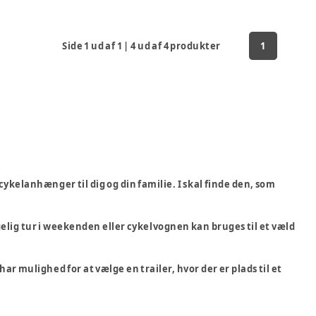
Side
1
ud af
1
|
4
ud af
4
produkter
1
 cykelanhænger til dig og din familie. I skal finde den, som
ggelig tur i weekenden eller cykelvognen kan bruges til et væld
r mulighed for at vælge en trailer, hvor der er plads til et