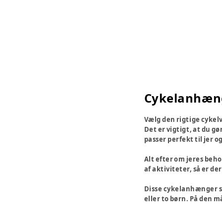
Cykelanhæng
Vælg den rigtige cykelv
Det er vigtigt, at du g
passer perfekt til jer o
Alt efter om jeres beho
af aktiviteter, så er der
Disse cykelanhænger ska
eller to børn. På den m