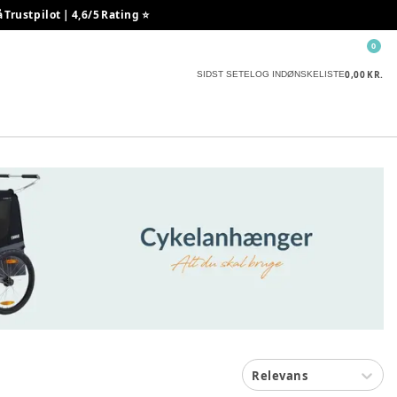
rustpilot | 4,6/5 Rating ⭐️
0
0,00 KR.
SIDST SETE
LOG IND
ØNSKELISTE
Relevans