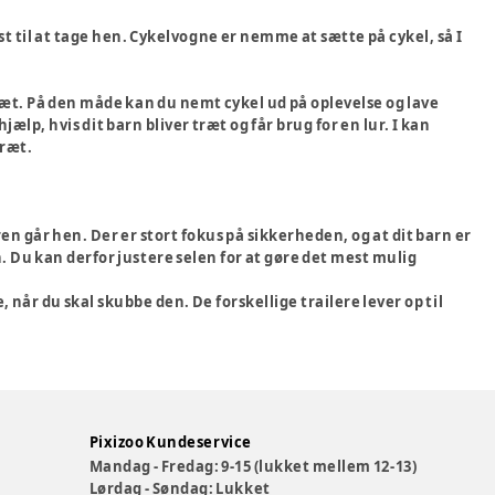
st til at tage hen. Cykelvogne er nemme at sætte på cykel, så I
æt. På den måde kan du nemt cykel ud på oplevelse og lave
ælp, hvis dit barn bliver træt og får brug for en lur. I kan
træt.
en går hen. Der er stort fokus på sikkerheden, og at dit barn er
. Du kan derfor justere selen for at gøre det mest mulig
når du skal skubbe den. De forskellige trailere lever op til
Pixizoo Kundeservice
Mandag - Fredag: 9-15 (lukket mellem 12-13)
Lørdag - Søndag: Lukket