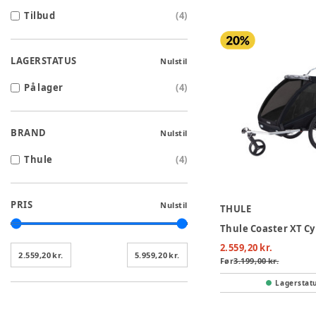
Tilbud
(
4
)
LAGERSTATUS
Nulstil
På lager
(
4
)
BRAND
Nulstil
Thule
(
4
)
PRIS
Nulstil
THULE
2.559,20 kr.
2.559,20 kr.
5.959,20 kr.
Før
3.199,00 kr.
Lagerstat