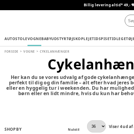
Billig levering altid* 49,- 
AUTOSTOLE
VOGNE
BABYUDSTYR
TØJ
SKO
PLEJETID
SPISETID
LEGETØJ
FORSIDE
VOGNE
CYKELANHÆNGER
Cykelanhæn
Her kan du se vores udvalg af gode cykelanhænger
perfekt til dig og din familie – alt efter hvad jeres
eller en hyggelig tur i weekenden. Du har mulighed f
børn eller en lidt mindre, hvis du kun har behov
Viser
4
ud af
SHOP BY
Nulstil