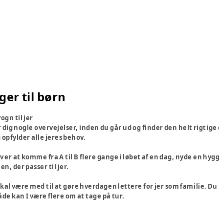
er til børn
ogn til jer
ør dig nogle overvejelser, inden du går ud og finder den helt rigtige
g opfylder alle jeres behov.
v er at komme fra A til B flere gange i løbet af en dag, nyde en hy
 en, der passer til jer.
l være med til at gøre hverdagen lettere for jer som familie. Du ha
åde kan I være flere om at tage på tur.