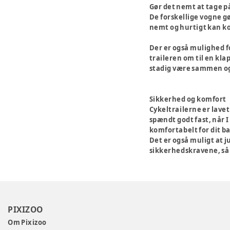
Gør det nemt at tage p
De forskellige vogne gø
nemt og hurtigt kan k
Der er også mulighed f
traileren om til en klap
stadig være sammen og 
Sikkerhed og komfort
Cykeltrailerne er lavet
spændt godt fast, når I
komfortabelt for dit ba
Det er også muligt at j
sikkerhedskravene, så 
PIXIZOO
Om Pixizoo