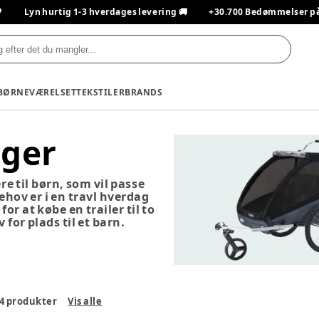

Lyn hurtig 1-3 hverdages levering 🚚
+30.700 Bedømmelser på T
BØRNEVÆRELSET
TEKSTILER
BRANDS
ger
e til børn, som vil passe
 behov er i en travl hverdag
or at købe en trailer til to
 for plads til et barn.
4
produkter
Vis alle