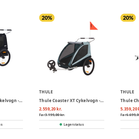
THULE
THULE
Thule Coaster XT Cykelvogn - Black
Thule Coaster XT Cykelvogn - Blue
2.559,20 kr.
5.359,20 
Før
3.199,00 kr.
Før
6.699,0
us
Lagerstatus