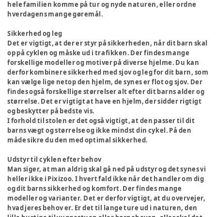
hele familien komme på tur og nyde naturen, eller ordne
hverdagens mange gøremål.
Sikkerhed og leg
Det er vigtigt, at der er styr på sikkerheden, når dit barn skal
op på cyklen og måske ud i trafikken. Der findes mange
forskellige modeller og motiver på diverse hjelme. Du kan
derfor kombinere sikkerhed med sjov og leg for dit barn, som
kan vælge lige netop den hjelm, de synes er flot og sjov. Der
findes også forskellige størrelser alt efter dit barns alder og
størrelse. Det er vigtigt at have en hjelm, der sidder rigtigt
og beskytter på bedste vis.
I forhold til stolen er det også vigtigt, at den passer til dit
barns vægt og størrelse og ikke mindst din cykel. På den
måde sikre du den med optimal sikkerhed.
Udstyr til cyklen efter behov
Man siger, at man aldrig skal gå ned på udstyr og det synes vi
heller ikke i Pixizoo. I hvert fald ikke når det handler om dig
og dit barns sikkerhed og komfort. Der findes mange
modeller og varianter. Det er derfor vigtigt, at du overvejer,
hvad jeres behov er. Er det til lange ture ud i naturen, den