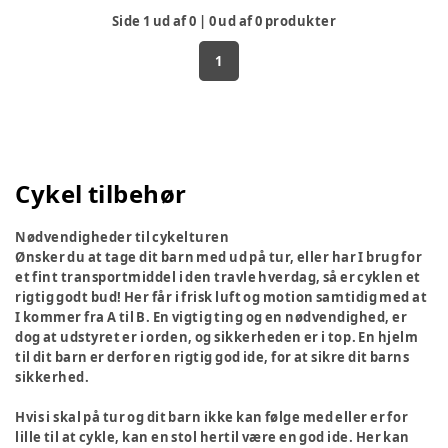
Side
1
ud af
0
|
0
ud af
0
produkter
1
Cykel tilbehør
Nødvendigheder til cykelturen
Ønsker du at tage dit barn med ud på tur, eller har I brug for
et fint transportmiddel i den travle hverdag, så er cyklen et
rigtig godt bud! Her får i frisk luft og motion samtidig med at
I kommer fra A til B. En vigtig ting og en nødvendighed, er
dog at udstyret er i orden, og sikkerheden er i top. En hjelm
til dit barn er derfor en rigtig god ide, for at sikre dit barns
sikkerhed.
Hvis i skal på tur og dit barn ikke kan følge med eller er for
lille til at cykle, kan en stol hertil være en god ide. Her kan