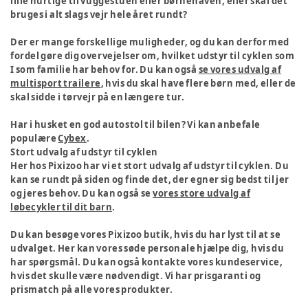
lille hurtige til vuggestuen eller børnehaven, eller skal det
bruges i alt slags vejr hele året rundt?
Der er mange forskellige muligheder, og du kan derfor med
fordel gøre dig overvejelser om, hvilket udstyr til cyklen som
I som familie har behov for. Du kan også
se vores udvalg af
multisport trailere
, hvis du skal have flere børn med, eller de
skal sidde i tørvejr på en længere tur.
Har i husket en god autostol til bilen? Vi kan anbefale
populære
Cybex
.
Stort udvalg af udstyr til cyklen
Her hos Pixizoo har vi et stort udvalg af udstyr til cyklen. Du
kan se rundt på siden og finde det, der egner sig bedst til jer
og jeres behov. Du kan også se
vores store udvalg af
løbecykler til dit barn
.
Du kan besøge vores Pixizoo butik, hvis du har lyst til at se
udvalget. Her kan vores søde personale hjælpe dig, hvis du
har spørgsmål. Du kan også kontakte vores kundeservice,
hvis det skulle være nødvendigt. Vi har prisgaranti og
prismatch på alle vores produkter.