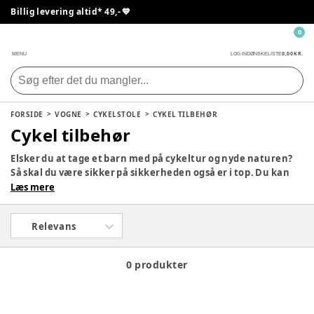
Billig levering altid* 49,- 💙
0
0,00 KR.
MENU
LOG IND
ØNSKELISTE
FORSIDE
VOGNE
CYKELSTOLE
CYKEL TILBEHØR
Cykel tilbehør
Elsker du at tage et barn med på cykeltur og nyde naturen?
Så skal du være sikker på sikkerheden også er i top. Du kan
her finde hjelme, der passer til dit barn både i størrelse og
Læs mere
farver. Med godt udstyr, kan I nemlig sammen tage på
opdagelse.
Relevans
0 produkter