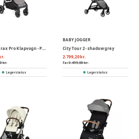
BABY JOGGER
Joie Litetrax Pro Klapvogn - Pebble
City Tour 2 - shadow grey
kr.
2.799,20 kr.
0 kr.
Før
3.499,00 kr.
Lagerstatus
Lagerstatus