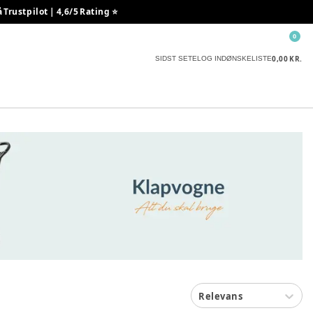
rustpilot | 4,6/5 Rating ⭐️
0
0,00 KR.
SIDST SETE
LOG IND
ØNSKELISTE
Relevans