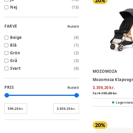
Nej
(
13
)
FARVE
Nulstil
Beige
(
6
)
Blå
(
1
)
Grön
(
2
)
Grå
(
3
)
Svart
(
6
)
MOZOMOZA
PRIS
3.359,20 kr.
Nulstil
Før
4.199,00 kr.
Lagerstat
599,20 kr.
3.839,20 kr.