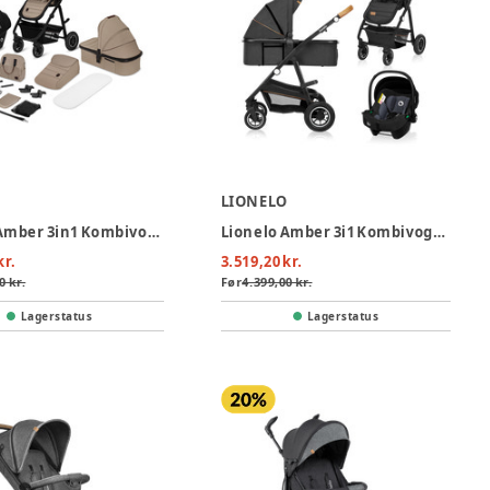
O
LIONELO
Lionelo Amber 3in1 Kombivognspakke - Beige Sand
Lionelo Amber 3i1 Kombivognspakke - Grey Graphite
kr.
3.519,20 kr.
0 kr.
Før
4.399,00 kr.
Lagerstatus
Lagerstatus