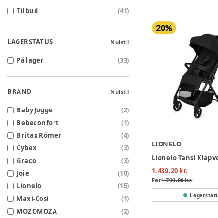
Tilbud
(
41
)
LAGERSTATUS
Nulstil
På lager
(
33
)
BRAND
Nulstil
Baby Jogger
(
2
)
Bebeconfort
(
1
)
Britax Römer
(
4
)
LIONELO
Cybex
(
3
)
Graco
(
3
)
1.439,20 kr.
Joie
(
10
)
Før
1.799,00 kr.
Lionelo
(
15
)
Lagerstat
Maxi-Cosi
(
1
)
MOZOMOZA
(
2
)