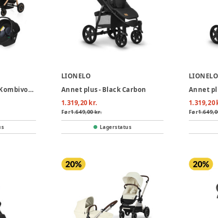
LIONELO
LIONEL
Lionelo Amber 3-i-1 Kombivognspakke - Black Onyx
Annet plus - Black Carbon
Annet pl
1.319,20 kr.
1.319,20 
Før
1.649,00 kr.
Før
1.649,0
us
Lagerstatus