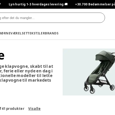

Lyn hurtig 1-3 hverdages levering 🚚
+30.700 Bedømmelser på T
BØRNEVÆRELSET
TEKSTILER
BRANDS
e
ge klapvogne, skabt til at
 ferie eller nyde en dag i
ionelle modeller til lette
klapvogne til markedets
f
41
produkter
Vis alle