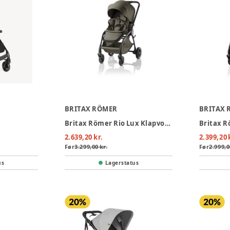
BRITAX RÖMER
BRITAX 
Britax Römer Rio Lux Klapvogn - Urban Olive
2.639,20 kr.
2.399,20 
Før
3.299,00 kr.
Før
2.999,0
us
Lagerstatus