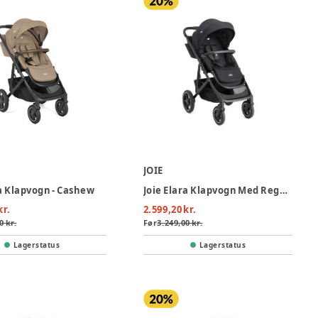
JOIE
ra Klapvogn - Cashew
Joie Elara Klapvogn Med Regnslag, Adapter og Taske - Raven
kr.
2.599,20 kr.
0 kr.
Før
3.249,00 kr.
Lagerstatus
Lagerstatus