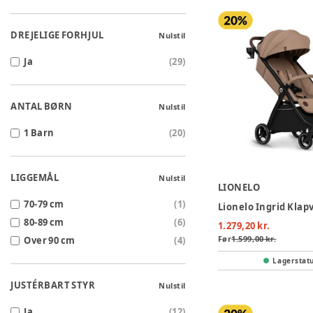
DREJELIGE FORHJUL
Nulstil
Ja
(
29
)
ANTAL BØRN
Nulstil
1 Barn
(
20
)
LIGGEMÅL
Nulstil
LIONELO
70-79 cm
(
1
)
80-89 cm
(
6
)
1.279,20 kr.
Før
1.599,00 kr.
Over 90 cm
(
4
)
Lagerstat
JUSTÉRBART STYR
Nulstil
Ja
(
12
)