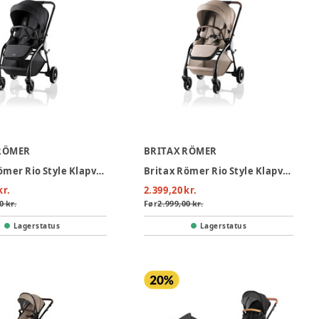
RÖMER
BRITAX RÖMER
Britax Römer Rio Style Klapvogn - Carbon Black
Britax Römer Rio Style Klapvogn - Teak
kr.
2.399,20 kr.
0 kr.
Før
2.999,00 kr.
Lagerstatus
Lagerstatus