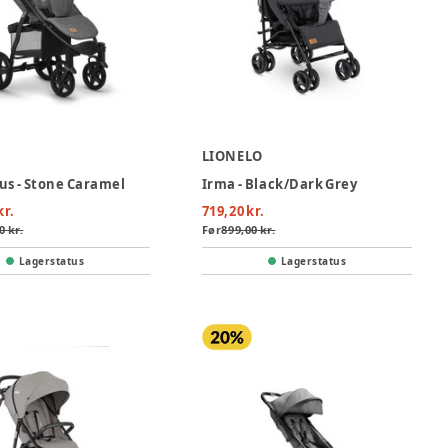
O
LIONELO
us - Stone Caramel
Irma - Black/Dark Grey
kr.
719,20 kr.
0 kr.
Før
899,00 kr.
Lagerstatus
Lagerstatus