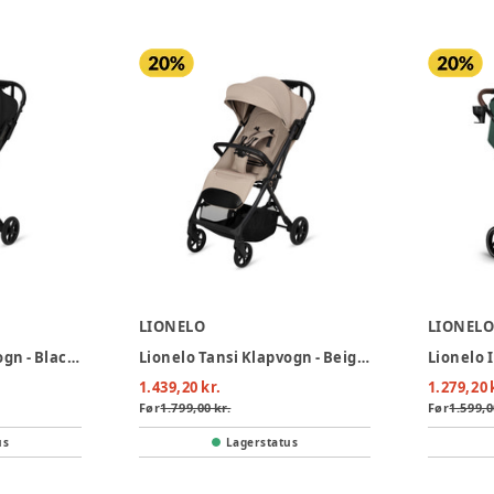
LIONELO
LIONEL
Lionelo Tansi Klapvogn - Black Onyx
Lionelo Tansi Klapvogn - Beige Sand
1.439,20 kr.
1.279,20 
Før
1.799,00 kr.
Før
1.599,0
us
Lagerstatus