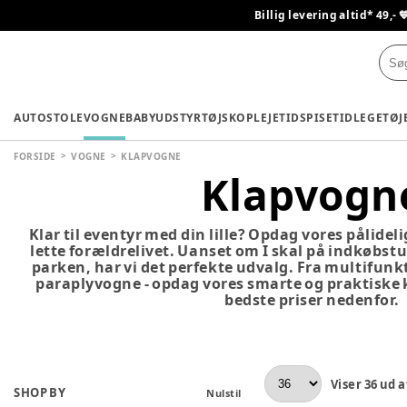
Billig levering altid* 49,- 
AUTOSTOLE
VOGNE
BABYUDSTYR
TØJ
SKO
PLEJETID
SPISETID
LEGETØJ
FORSIDE
VOGNE
KLAPVOGNE
Klapvogn
Klar til eventyr med din lille? Opdag vores pålideli
lette forældrelivet. Uanset om I skal på indkøbstur,
parken, har vi det perfekte udvalg. Fra multifunkt
paraplyvogne - opdag vores smarte og praktiske 
bedste priser nedenfor.
Viser
36
ud a
SHOP BY
Nulstil