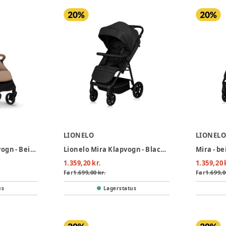
LIONELO
LIONEL
Lionelo Ingrid Klapvogn - Beige Sand
Lionelo Mira Klapvogn - Black Onyx
Mira - b
1.359,20 kr.
1.359,20 
Før
1.699,00 kr.
Før
1.699,0
us
Lagerstatus