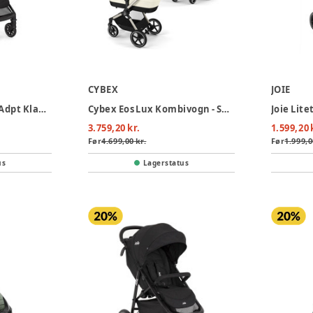
CYBEX
JOIE
Joie Pact Pro w/rc & Adpt Klapvogn - Abyss
Cybex Eos Lux Kombivogn - Seashell Beige/Light Beige
3.759,20 kr.
1.599,20 
Før
4.699,00 kr.
Før
1.999,0
us
Lagerstatus