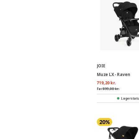
JOIE
Muze LX - Raven
719,20 kr.
Før
899,00 kr.
Lagerstat