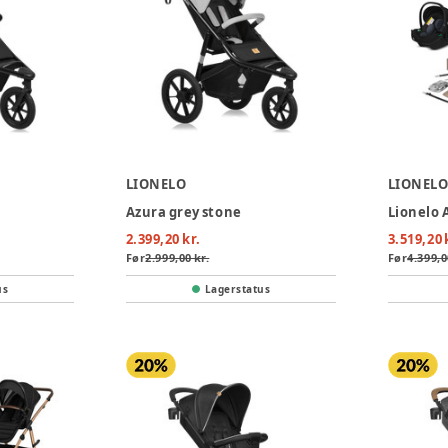
LIONELO
LIONEL
Azura grey stone
2.399,20 kr.
3.519,20 
Før
2.999,00 kr.
Før
4.399,0
us
Lagerstatus