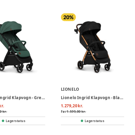
O
LIONELO
Lionelo Ingrid Klapvogn - Green Emerald
Lionelo Ingrid Klapvogn - Black Onyx
kr.
1.279,20 kr.
0 kr.
Før
1.599,00 kr.
Lagerstatus
Lagerstatus