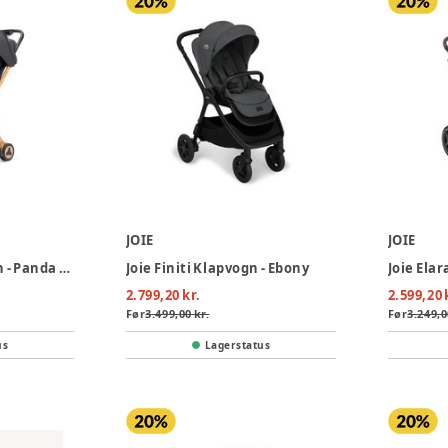
JOIE
JOIE
Mozomoza Klapvogn - Panda Black
Joie Finiti Klapvogn - Ebony
Joie Ela
2.799,20 kr.
2.599,20 
Før
3.499,00 kr.
Før
3.249,0
us
Lagerstatus