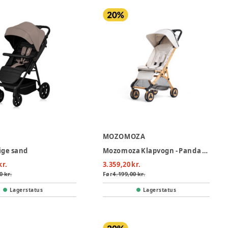
O
MOZOMOZA
eige sand
Mozomoza Klapvogn - Panda Desert
kr.
3.359,20 kr.
0 kr.
Før
4.199,00 kr.
Lagerstatus
Lagerstatus