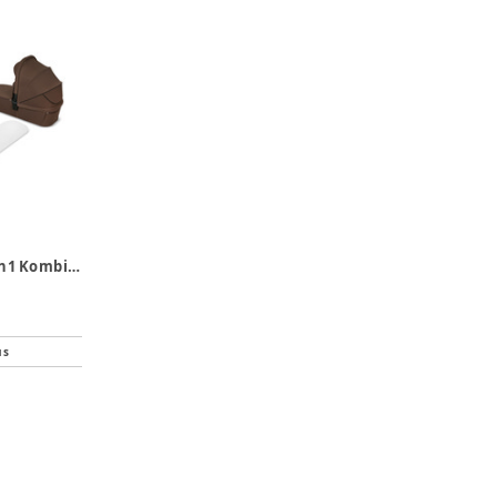
Lionelo Mika plus 2in1 Kombivogn - Mocha Mousse
us