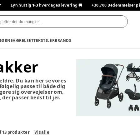

Lyn hurtig 1-3 hverdages levering 🚚
+30.700 Bedømmelser på T
BØRNEVÆRELSET
TEKSTILER
BRANDS
akker
rældre. Du kan her se vores
lgelig passe til både dig
 gøre sig overvejelser om,
 der passer bedst til jer.
f
13
produkter
Vis alle