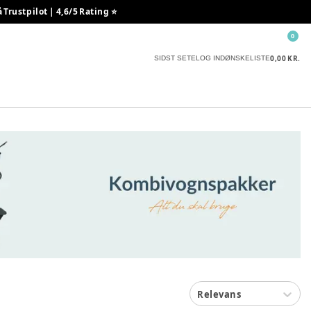
rustpilot | 4,6/5 Rating ⭐️
0
0,00 KR.
SIDST SETE
LOG IND
ØNSKELISTE
Relevans