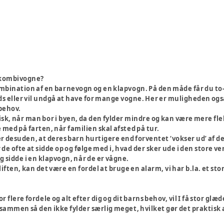
 kombivogne?
bination af en barnevogn og en klapvogn. På den måde får du to-i
ds eller vil undgå at have for mange vogne. Her er muligheden også
 behov.
k, når man bor i byen, da den fylder mindre og kan være mere fle
ed på farten, når familien skal afsted på tur.
 desuden, at deres barn hurtigere end forventet ‘vokser ud’ af 
 de ofte at sidde op og følge med i, hvad der sker ude i den store
og sidde i en klapvogn, når de er vågne.
 liften, kan det være en fordel at bruge en alarm, vi har b.la. et sto
 flere fordele og alt efter dig og dit barns behov, vil I få stor gl
ammen så den ikke fylder særlig meget, hvilket gør det praktisk