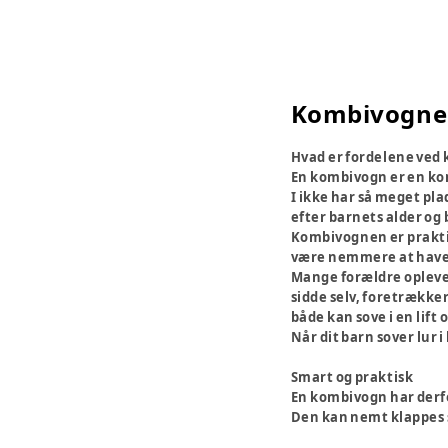
Kombivogne
Hvad er fordelene ved
En kombivogn er en kom
I ikke har så meget pla
efter barnets alder og
Kombivognen er praktis
være nemmere at have m
Mange forældre oplever
sidde selv, foretrækker
både kan sove i en lift 
Når dit barn sover lur i
Smart og praktisk
En kombivogn har derfor
Den kan nemt klappes s