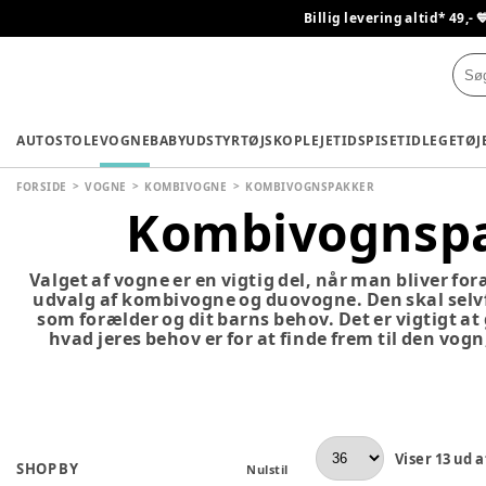
Billig levering altid* 49,- 
AUTOSTOLE
VOGNE
BABYUDSTYR
TØJ
SKO
PLEJETID
SPISETID
LEGETØJ
FORSIDE
VOGNE
KOMBIVOGNE
KOMBIVOGNSPAKKER
Kombivognsp
Valget af vogne er en vigtig del, når man bliver fo
udvalg af kombivogne og duovogne. Den skal selvfø
som forælder og dit barns behov. Det er vigtigt at
hvad jeres behov er for at finde frem til den vogn,
Viser
13
ud a
SHOP BY
Nulstil