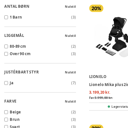
ANTAL BØRN
Nulstil
1 Barn
(
3
)
LIGGEMÅL
Nulstil
80-89 cm
(
2
)
Over 90 cm
(
3
)
JUSTÉRBART STYR
Nulstil
LIONELO
Ja
(
7
)
3.199,20 kr.
Før
3.999,00 kr.
FARVE
Nulstil
Lagerstat
Beige
(
2
)
Brun
(
3
)
Svart
(
3
)