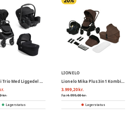
LIONELO
Joie Finiti Trio Med Liggedel Og Autostol - Signature - Eclipse
Lionelo Mika Plus 3in1 Kombivogn - Mocha Mousse
kr.
3.999,20 kr.
0 kr.
Før
4.999,00 kr.
Lagerstatus
Lagerstatus