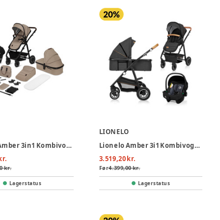
O
LIONELO
Lionelo Amber 3in1 Kombivognspakke - Beige Sand
Lionelo Amber 3i1 Kombivognspakke - Grey Graphite
kr.
3.519,20 kr.
0 kr.
Før
4.399,00 kr.
Lagerstatus
Lagerstatus