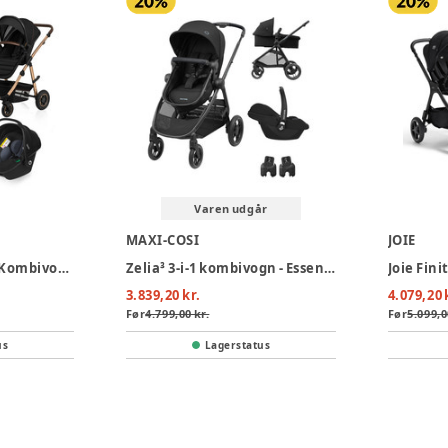
Varen udgår
MAXI-COSI
JOIE
Lionelo Amber 3-i-1 Kombivognspakke - Black Onyx
Zelia³ 3-i-1 kombivogn - Essential Black
3.839,20 kr.
4.079,20 
Før
4.799,00 kr.
Før
5.099,0
us
Lagerstatus