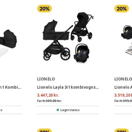
LIONELO
LIONEL
Lionelo Mika plus 2in1 Kombivogn - Black Onyx
Lionelo Layla 3i1 kombivognspakke - Black Onyx
3.447,20 kr.
3.519,20 
Før
4.309,00 kr.
Før
4.399,0
us
Lagerstatus