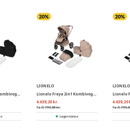
LIONELO
LIONEL
Lionelo Freya 2in1 Kombivogn - Black Onyx
Lionelo Freya 2in1 Kombivogn - Beige Sand
4.639,20 kr.
4.639,20 
Før
5.799,00 kr.
Før
5.799,0
us
Lagerstatus