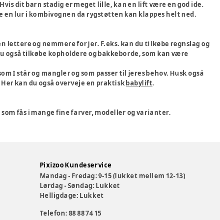
vis dit barn stadig er meget lille, kan en lift være en god ide.
age en lur i kombivognen da rygstøtten kan klappes helt ned.
n lettere og nemmere for jer. F.eks. kan du tilkøbe regnslag og
an du også tilkøbe kopholdere og bakkeborde, som kan være
 som I står og mangler og som passer til jeres behov. Husk også
. Her kan du også overveje en praktisk
babylift
.
som fås i mange fine farver, modeller og varianter.
Pixizoo Kundeservice
Mandag - Fredag: 9-15 (lukket mellem 12-13)
Lørdag - Søndag: Lukket
Helligdage: Lukket
Telefon: 88 88 74 15