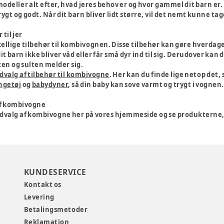
odeller alt efter, hvad jeres behov er og hvor gammel dit barn er. H
rygt og godt. Når dit barn bliver lidt større, vil det nemt kunne t
 til jer
ellige tilbehør til kombivognen. Disse tilbehør kan gøre hverdage
it barn ikke bliver våd eller får små dyr ind til sig. Derudover k
rten og sulten melder sig.
udvalg af tilbehør til kombivogne
. Her kan du finde lige netop det,
ngetøj
og
babydyner
, så din baby kan sove varmt og trygt i vognen
af kombivogne
udvalg af kombivogne her på vores hjemmeside og se produkterne, 
KUNDESERVICE
Kontakt os
Levering
Betalingsmetoder
Reklamation