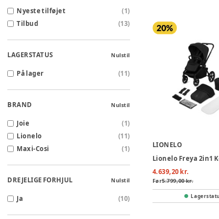
Nyeste tilføjet
(
1
)
Tilbud
(
13
)
LAGERSTATUS
Nulstil
På lager
(
11
)
BRAND
Nulstil
Joie
(
1
)
Lionelo
(
11
)
LIONELO
Maxi-Cosi
(
1
)
4.639,20 kr.
DREJELIGE FORHJUL
Nulstil
Før
5.799,00 kr.
Lagerstat
Ja
(
10
)