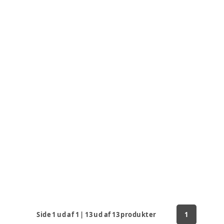
Side
1
ud af
1
|
13
ud af
13
produkter
1