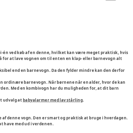
-én ved køb af en denne, hvilket kan være meget praktisk, hvis
 for at lave vognen om til enten en klap- eller barnevogn alt
ksibel end en barnevogn. Da den fylder mindre kan den derfor
den ordinære barnevogn. Når børnene når en alder, hvor de kan
 verden. Med en kombivogn har du muligheden for, at dit barn
rt udvalg at
babyalarmer med lav stårling
.
æde af denne vogn. Den er smart og praktisk at bruge i hverdagen.
 at have med ud i verdenen.