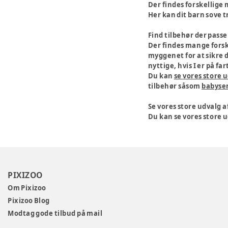
Der findes forskellige m
Her kan dit barn sove t
Find tilbehør der passer
Der findes mange forsk
myggenet for at sikre d
nyttige, hvis I er på fa
Du kan
se vores store 
tilbehør såsom
babyse
Se vores store udvalg 
Du kan se vores store 
PIXIZOO
Om Pixizoo
Pixizoo Blog
Modtag gode tilbud på mail