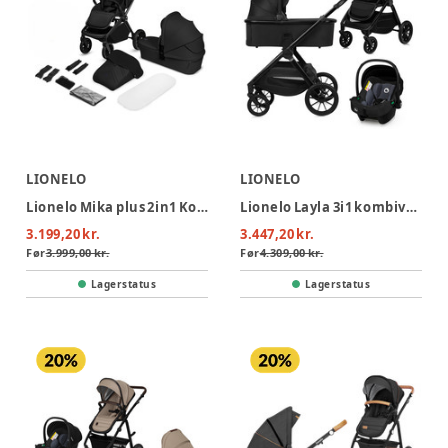
LIONELO
LIONELO
Lionelo Mika plus 2in1 Kombivogn - Black Onyx
Lionelo Layla 3i1 kombivognspakke - Black Onyx
3.199,20 kr.
3.447,20 kr.
Før
3.999,00 kr.
Før
4.309,00 kr.
Lagerstatus
Lagerstatus