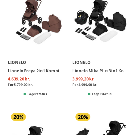
LIONELO
LIONELO
Lionelo Freya 2in1 Kombivogn - Brown Chocolate
Lionelo Mika Plus 3in1 Kombivogn - Black Onyx
4.639,20 kr.
3.999,20 kr.
Før
5.799,00 kr.
Før
4.999,00 kr.
Lagerstatus
Lagerstatus