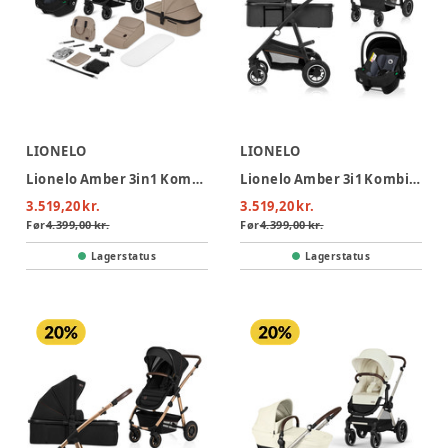
LIONELO
LIONELO
Lionelo Amber 3in1 Kombivognspakke - Beige Sand
Lionelo Amber 3i1 Kombivognspakke - Grey Graphite
3.519,20 kr.
3.519,20 kr.
Før
4.399,00 kr.
Før
4.399,00 kr.
Lagerstatus
Lagerstatus