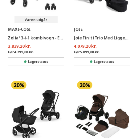
Varen udgår
MAXI-COSI
JOIE
Zelia³ 3-i-1 kombivogn - Essential Black
Joie Finiti Trio Med Liggedel Og Autostol - Signature - Eclipse
3.839,20 kr.
4.079,20 kr.
Før
4.799,00 kr.
Før
5.099,00 kr.
Lagerstatus
Lagerstatus