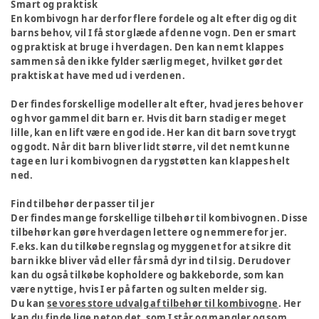
Smart og praktisk
En kombivogn har derfor flere fordele og alt efter dig og dit
barns behov, vil I få stor glæde af denne vogn. Den er smart
og praktisk at bruge i hverdagen. Den kan nemt klappes
sammen så den ikke fylder særlig meget, hvilket gør det
praktisk at have med ud i verdenen.
Der findes forskellige modeller alt efter, hvad jeres behov er
og hvor gammel dit barn er. Hvis dit barn stadig er meget
lille, kan en lift være en god ide. Her kan dit barn sove trygt
og godt. Når dit barn bliver lidt større, vil det nemt kunne
tage en lur i kombivognen da rygstøtten kan klappes helt
ned.
Find tilbehør der passer til jer
Der findes mange forskellige tilbehør til kombivognen. Disse
tilbehør kan gøre hverdagen lettere og nemmere for jer.
F.eks. kan du tilkøbe regnslag og myggenet for at sikre dit
barn ikke bliver våd eller får små dyr ind til sig. Derudover
kan du også tilkøbe kopholdere og bakkeborde, som kan
være nyttige, hvis I er på farten og sulten melder sig.
Du kan
se vores store udvalg af tilbehør til kombivogne
. Her
kan du finde lige netop det, som I står og mangler og som