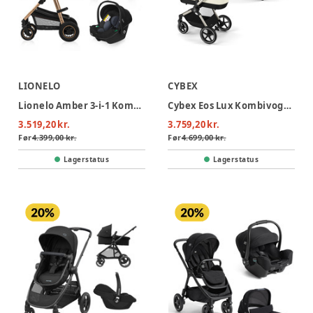
LIONELO
CYBEX
Lionelo Amber 3-i-1 Kombivognspakke - Black Onyx
Cybex Eos Lux Kombivogn - Seashell Beige/Light Beige
3.519,20 kr.
3.759,20 kr.
Før
4.399,00 kr.
Før
4.699,00 kr.
Lagerstatus
Lagerstatus