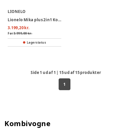
LIONELO
Lionelo Mika plus 2in1 Kombivogn - Mocha Mousse
3.199,20 kr.
Før
3.999,00 kr.
Lagerstatus
Side
1
ud af
1
|
15
ud af
15
produkter
1
Kombivogne