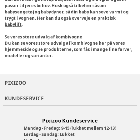
passer til jeres behov. Husk også tilbehør såsom
babysengetøj
og
babydyner
, så din baby kan sove varmt og
trygt i vognen. Her kan du også overveje en praktisk
babylift
.
Se vores store udvalg af kombivogne
Du kan se vores store udvalg af kombivogne her på vores
hjemmeside og se produkterne, som fås i mange fine farver,
modeller og varianter.
PIXIZOO
KUNDESERVICE
Pixizoo Kundeservice
Mandag - Fredag: 9-15 (lukket mellem 12-13)
Lørdag - Søndag: Lukket