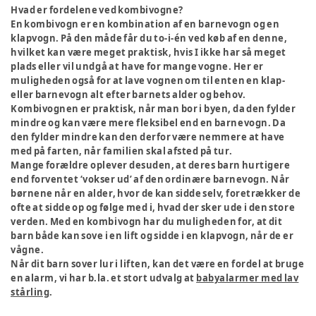
Hvad er fordelene ved kombivogne?
En kombivogn er en kombination af en barnevogn og en
klapvogn. På den måde får du to-i-én ved køb af en denne,
hvilket kan være meget praktisk, hvis I ikke har så meget
plads eller vil undgå at have for mange vogne. Her er
muligheden også for at lave vognen om til enten en klap-
eller barnevogn alt efter barnets alder og behov.
Kombivognen er praktisk, når man bor i byen, da den fylder
mindre og kan være mere fleksibel end en barnevogn. Da
den fylder mindre kan den derfor være nemmere at have
med på farten, når familien skal afsted på tur.
Mange forældre oplever desuden, at deres barn hurtigere
end forventet ‘vokser ud’ af den ordinære barnevogn. Når
børnene når en alder, hvor de kan sidde selv, foretrækker de
ofte at sidde op og følge med i, hvad der sker ude i den store
verden. Med en kombivogn har du muligheden for, at dit
barn både kan sove i en lift og sidde i en klapvogn, når de er
vågne.
Når dit barn sover lur i liften, kan det være en fordel at bruge
en alarm, vi har b.la. et stort udvalg at
babyalarmer med lav
stårling
.